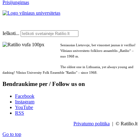
Prisijungimas
Ieškoti...
Seniausias Lietuvoje, bet visuomet jaunas ir veržlus!
Vilniaus universiteto folkloro ansamblis „Ratilio“ –
nuo 1968 m.
The oldest one in Lithuania, yet always young and
dashing! Vilnius University Folk Ensemble "Ratilio" – since 1968.
Bendraukime per / Follow us on
Facebook
Instagram
YouTube
RSS
Privatumo politika
| © Ratilio.lt
Go to top