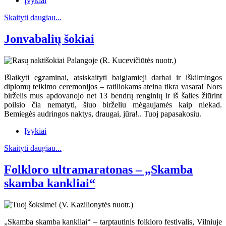
Įvykiai
Skaityti daugiau...
Jonvabalių šokiai
Išlaikyti egzaminai, atsiskaityti baigiamieji darbai ir iškilmingos
diplomų teikimo ceremonijos – ratiliokams ateina tikra vasara! Nors
birželis mus apdovanojo net 13 bendrų renginių ir iš šalies žiūrint
poilsio čia nematyti, šiuo birželiu mėgaujamės kaip niekad.
Bemiegės audringos naktys, draugai, jūra!.. Tuoj papasakosiu.
Įvykiai
Skaityti daugiau...
Folkloro ultramaratonas – „Skamba
skamba kankliai“
„Skamba skamba kankliai“ – tarptautinis folkloro festivalis, Vilniuje