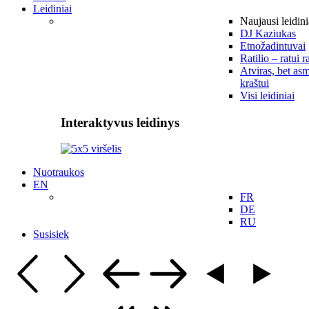
Leidiniai
Naujausi leidini
DJ Kaziukas
Etnožadintuvai
Ratilio – ratui r
Atviras, bet asm
kraštui
Visi leidiniai
Interaktyvus leidinys
Nuotraukos
EN
FR
DE
RU
Susisiek