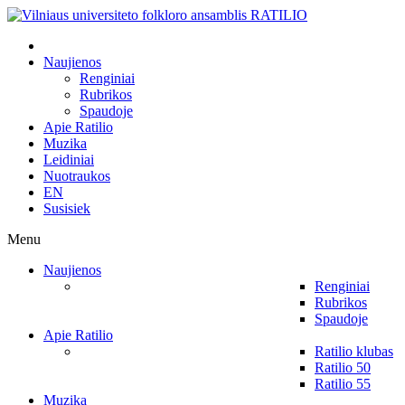
Naujienos
Renginiai
Rubrikos
Spaudoje
Apie Ratilio
Muzika
Leidiniai
Nuotraukos
EN
Susisiek
Menu
Naujienos
Renginiai
Rubrikos
Spaudoje
Apie Ratilio
Ratilio klubas
Ratilio 50
Ratilio 55
Muzika