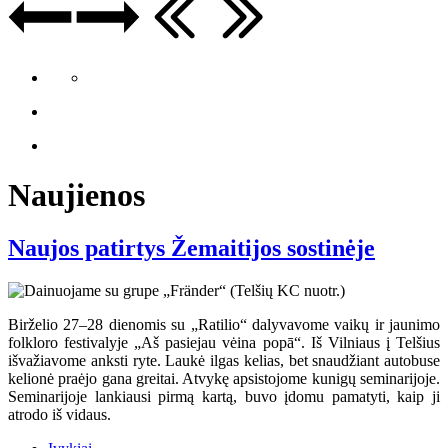
Naujienos
Naujos patirtys Žemaitijos sostinėje
Birželio 27–28 dienomis su „Ratilio“ dalyvavome vaikų ir jaunimo
folkloro festivalyje „Aš pasiejau vėina popā“. Iš Vilniaus į Telšius
išvažiavome anksti ryte. Laukė ilgas kelias, bet snaudžiant autobuse
kelionė praėjo gana greitai. Atvykę apsistojome kunigų seminarijoje.
Seminarijoje lankiausi pirmą kartą, buvo įdomu pamatyti, kaip ji
atrodo iš vidaus.