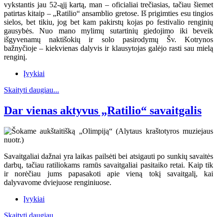
vykstantis jau 52-ąjį kartą, man – oficialiai trečiasias, tačiau šiemet
patirtas kitaip – „Ratilio“ ansamblio gretose. Iš prigimties esu tingios
sielos, bet tikiu, jog bet kam pakirstų kojas po festivalio renginių
gausybės. Nuo mano mylimų sutartinių giedojimo iki beveik
išgyvenamų naktišokių ir solo pasirodymų Šv. Kotrynos
bažnyčioje – kiekvienas dalyvis ir klausytojas galėjo rasti sau mielą
renginį.
Įvykiai
Skaityti daugiau...
Dar vienas aktyvus „Ratilio“ savaitgalis
Savaitgaliai dažnai yra laikas pailsėti bei atsigauti po sunkių savaitės
darbų, tačiau ratiliokams ramūs savaitgaliai pasitaiko retai. Kaip tik
ir norėčiau jums papasakoti apie vieną tokį savaitgalį, kai
dalyvavome dviejuose renginiuose.
Įvykiai
Skaityti daugiau...