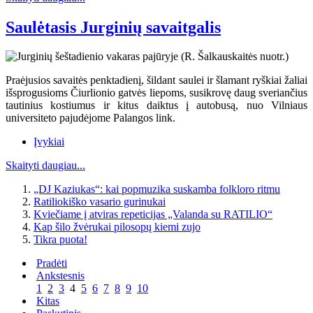
Saulėtasis Jurginių savaitgalis
Praėjusios savaitės penktadienį, šildant saulei ir šlamant ryškiai žaliai
išsprogusioms Čiurlionio gatvės liepoms, susikrovę daug sveriančius
tautinius kostiumus ir kitus daiktus į autobusą, nuo Vilniaus
universiteto pajudėjome Palangos link.
Įvykiai
Skaityti daugiau...
„DJ Kaziukas“: kai popmuzika suskamba folkloro ritmu
Ratiliokiško vasario gurinukai
Kviečiame į atviras repeticijas „Valanda su RATILIO“
Kap šilo žvėrukai pilosopų kiemi zujo
Tikra puota!
Pradėti
Ankstesnis
1
2
3
4
5
6
7
8
9
10
Kitas