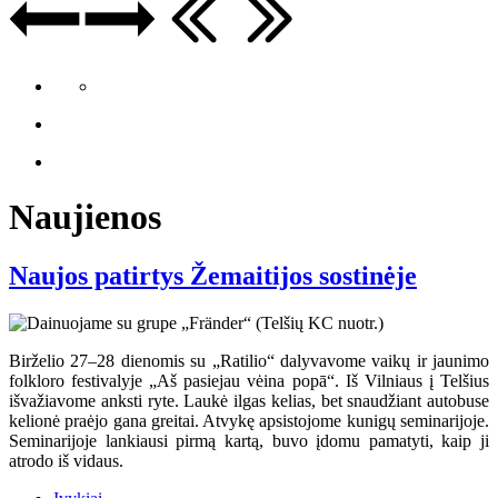
Naujienos
Naujos patirtys Žemaitijos sostinėje
Birželio 27–28 dienomis su „Ratilio“ dalyvavome vaikų ir jaunimo
folkloro festivalyje „Aš pasiejau vėina popā“. Iš Vilniaus į Telšius
išvažiavome anksti ryte. Laukė ilgas kelias, bet snaudžiant autobuse
kelionė praėjo gana greitai. Atvykę apsistojome kunigų seminarijoje.
Seminarijoje lankiausi pirmą kartą, buvo įdomu pamatyti, kaip ji
atrodo iš vidaus.