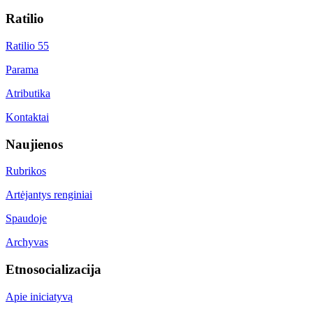
Ratilio
Ratilio 55
Parama
Atributika
Kontaktai
Naujienos
Rubrikos
Artėjantys renginiai
Spaudoje
Archyvas
Etnosocializacija
Apie iniciatyvą