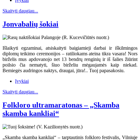
Įvykiai
Skaityti daugiau...
Jonvabalių šokiai
Išlaikyti egzaminai, atsiskaityti baigiamieji darbai ir iškilmingos
diplomų teikimo ceremonijos – ratiliokams ateina tikra vasara! Nors
birželis mus apdovanojo net 13 bendrų renginių ir iš šalies žiūrint
poilsio čia nematyti, šiuo birželiu mėgaujamės kaip niekad.
Bemiegės audringos naktys, draugai, jūra!.. Tuoj papasakosiu.
Įvykiai
Skaityti daugiau...
Folkloro ultramaratonas – „Skamba
skamba kankliai“
„Skamba skamba kankliai“ – tarptautinis folkloro festivalis, Vilniuje