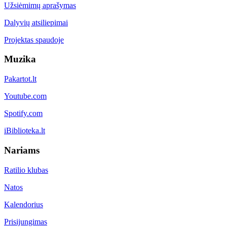
Užsiėmimų aprašymas
Dalyvių atsiliepimai
Projektas spaudoje
Muzika
Pakartot.lt
Youtube.com
Spotify.com
iBiblioteka.lt
Nariams
Ratilio klubas
Natos
Kalendorius
Prisijungimas