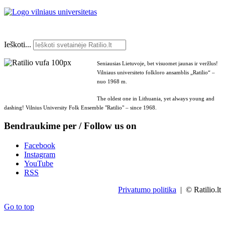
Ieškoti...
Seniausias Lietuvoje, bet visuomet jaunas ir veržlus!
Vilniaus universiteto folkloro ansamblis „Ratilio“ –
nuo 1968 m.
The oldest one in Lithuania, yet always young and
dashing! Vilnius University Folk Ensemble "Ratilio" – since 1968.
Bendraukime per / Follow us on
Facebook
Instagram
YouTube
RSS
Privatumo politika
| © Ratilio.lt
Go to top