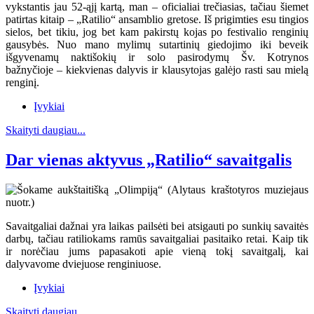
vykstantis jau 52-ąjį kartą, man – oficialiai trečiasias, tačiau šiemet
patirtas kitaip – „Ratilio“ ansamblio gretose. Iš prigimties esu tingios
sielos, bet tikiu, jog bet kam pakirstų kojas po festivalio renginių
gausybės. Nuo mano mylimų sutartinių giedojimo iki beveik
išgyvenamų naktišokių ir solo pasirodymų Šv. Kotrynos
bažnyčioje – kiekvienas dalyvis ir klausytojas galėjo rasti sau mielą
renginį.
Įvykiai
Skaityti daugiau...
Dar vienas aktyvus „Ratilio“ savaitgalis
Savaitgaliai dažnai yra laikas pailsėti bei atsigauti po sunkių savaitės
darbų, tačiau ratiliokams ramūs savaitgaliai pasitaiko retai. Kaip tik
ir norėčiau jums papasakoti apie vieną tokį savaitgalį, kai
dalyvavome dviejuose renginiuose.
Įvykiai
Skaityti daugiau...