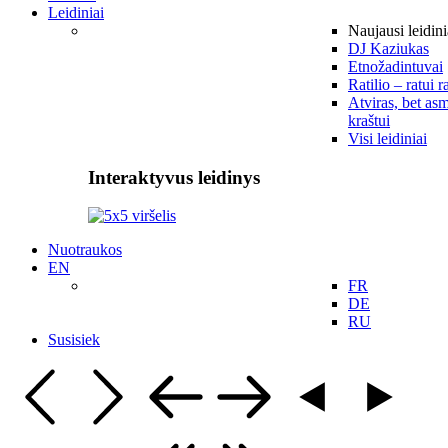
Leidiniai
Naujausi leidini
DJ Kaziukas
Etnožadintuvai
Ratilio – ratui r
Atviras, bet asm
kraštui
Visi leidiniai
Interaktyvus leidinys
Nuotraukos
EN
FR
DE
RU
Susisiek