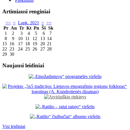
Paskutinis
Artimiausi renginiai
<<
<
Lapk. 2021
>
>>
Pr
An
Tr
Kt
Pn
Šš
Sk
1
2
3
4
5
6
7
8
9
10
11
12
13
14
15
16
17
18
19
20
21
22
23
24
25
26
27
28
29
30
Naujausi leidiniai
Visi leidiniai