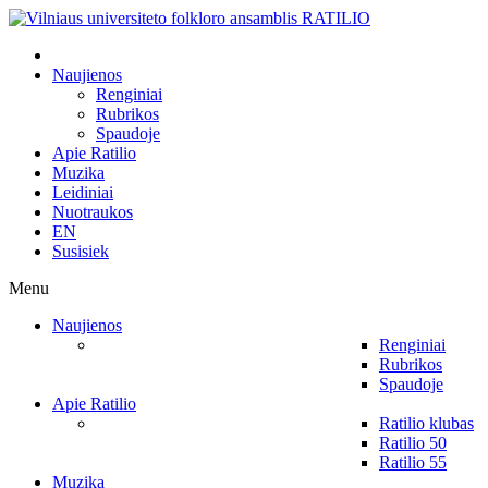
Naujienos
Renginiai
Rubrikos
Spaudoje
Apie Ratilio
Muzika
Leidiniai
Nuotraukos
EN
Susisiek
Menu
Naujienos
Renginiai
Rubrikos
Spaudoje
Apie Ratilio
Ratilio klubas
Ratilio 50
Ratilio 55
Muzika