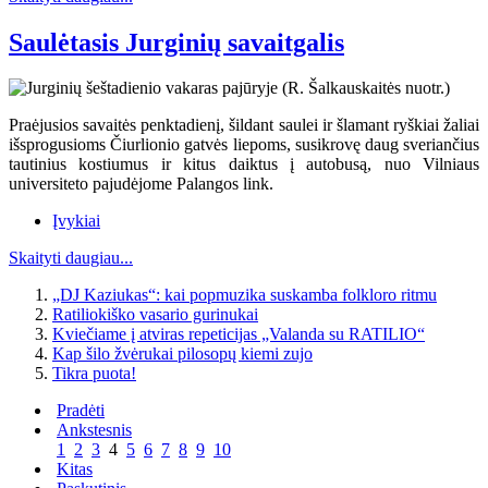
Saulėtasis Jurginių savaitgalis
Praėjusios savaitės penktadienį, šildant saulei ir šlamant ryškiai žaliai
išsprogusioms Čiurlionio gatvės liepoms, susikrovę daug sveriančius
tautinius kostiumus ir kitus daiktus į autobusą, nuo Vilniaus
universiteto pajudėjome Palangos link.
Įvykiai
Skaityti daugiau...
„DJ Kaziukas“: kai popmuzika suskamba folkloro ritmu
Ratiliokiško vasario gurinukai
Kviečiame į atviras repeticijas „Valanda su RATILIO“
Kap šilo žvėrukai pilosopų kiemi zujo
Tikra puota!
Pradėti
Ankstesnis
1
2
3
4
5
6
7
8
9
10
Kitas