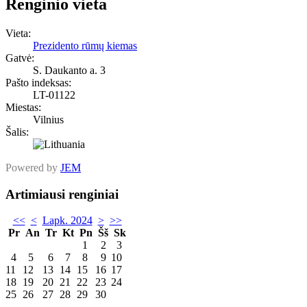
Renginio vieta
Vieta:
Prezidento rūmų kiemas
Gatvė:
S. Daukanto a. 3
Pašto indeksas:
LT-01122
Miestas:
Vilnius
Šalis:
Powered by
JEM
Artimiausi renginiai
<<
<
Lapk. 2024
>
>>
Pr
An
Tr
Kt
Pn
Šš
Sk
1
2
3
4
5
6
7
8
9
10
11
12
13
14
15
16
17
18
19
20
21
22
23
24
25
26
27
28
29
30