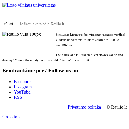
Ieškoti...
Seniausias Lietuvoje, bet visuomet jaunas ir veržlus!
Vilniaus universiteto folkloro ansamblis „Ratilio“ –
nuo 1968 m.
The oldest one in Lithuania, yet always young and
dashing! Vilnius University Folk Ensemble "Ratilio" – since 1968.
Bendraukime per / Follow us on
Facebook
Instagram
YouTube
RSS
Privatumo politika
| © Ratilio.lt
Go to top