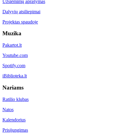
Užsiėmimų aprašymas
Dalyvių atsiliepimai
Projektas spaudoje
Muzika
Pakartot.lt
Youtube.com
Spotify.com
iBiblioteka.lt
Nariams
Ratilio klubas
Natos
Kalendorius
Prisijungimas