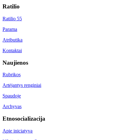
Ratilio
Ratilio 55
Parama
Atributika
Kontaktai
Naujienos
Rubrikos
Artėjantys renginiai
Spaudoje
Archyvas
Etnosocializacija
Apie iniciatyvą