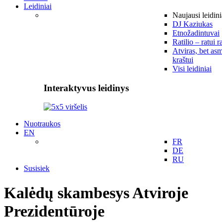
Leidiniai
Naujausi leidini
DJ Kaziukas
Etnožadintuvai
Ratilio – ratui r
Atviras, bet asm
kraštui
Visi leidiniai
Interaktyvus leidinys
Nuotraukos
EN
FR
DE
RU
Susisiek
Kalėdų skambesys Atviroje
Prezidentūroje