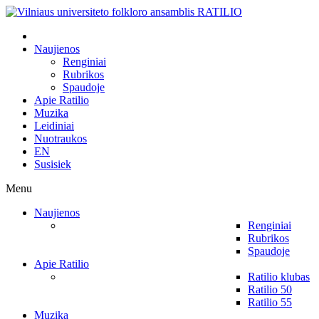
Naujienos
Renginiai
Rubrikos
Spaudoje
Apie Ratilio
Muzika
Leidiniai
Nuotraukos
EN
Susisiek
Menu
Naujienos
Renginiai
Rubrikos
Spaudoje
Apie Ratilio
Ratilio klubas
Ratilio 50
Ratilio 55
Muzika