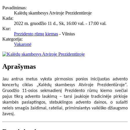
Pavadinimas:
Kalėdų skambesys Atviroje Prezidentūroje
Kada:
2022 m. gruodžio 11 d., Sk
,
16:00 val.
-
17:00 val.
Kur:
Prezidento rūmų kiemas
- Vilnius
Kategorija:
Vakaronė
Aprašymas
Jau antrus metus vyksta pirmosios ponios inicijuotas advento
koncertų ciklas „Kalėdų skambesys Atviroje Prezidentūroje“.
Gruodžio 11-osios sekmadienį Prezidento rūmų kiemo svečiai
pajus tikrą advento laukimą – tarsi jaukioje tradicinėje pirkioje
skambės paslaptingos, stebuklingos advento dainos, o sušalti
neleis smagūs žaidimai, rateliai, priminsiantys vaikiško džiaugsmo
žavesį.