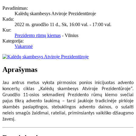
Pavadinimas:
Kalėdų skambesys Atviroje Prezidentūroje
Kada:
2022 m. gruodžio 11 d., Sk
,
16:00 val.
-
17:00 val.
Kur:
Prezidento rūmų kiemas
- Vilnius
Kategorija:
Vakaronė
Aprašymas
Jau antrus metus vyksta pirmosios ponios inicijuotas advento
koncertų ciklas „Kalėdų skambesys Atviroje Prezidentūroje“.
Gruodžio 11-osios sekmadienį Prezidento rūmų kiemo svečiai
pajus tikrą advento laukimą – tarsi jaukioje tradicinėje pirkioje
skambės paslaptingos, stebuklingos advento dainos, o sušalti
neleis smagūs žaidimai, rateliai, priminsiantys vaikiško džiaugsmo
žavesį.