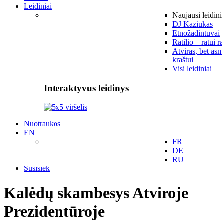
Leidiniai
Naujausi leidini
DJ Kaziukas
Etnožadintuvai
Ratilio – ratui r
Atviras, bet asm
kraštui
Visi leidiniai
Interaktyvus leidinys
Nuotraukos
EN
FR
DE
RU
Susisiek
Kalėdų skambesys Atviroje
Prezidentūroje