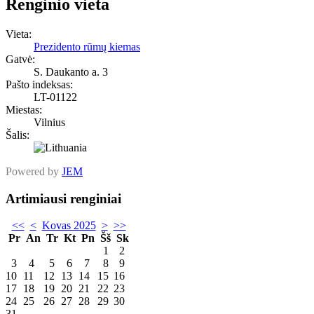
Renginio vieta
Vieta:
Prezidento rūmų kiemas
Gatvė:
S. Daukanto a. 3
Pašto indeksas:
LT-01122
Miestas:
Vilnius
Šalis:
Powered by
JEM
Artimiausi renginiai
<<
<
Kovas 2025
>
>>
Pr
An
Tr
Kt
Pn
Šš
Sk
1
2
3
4
5
6
7
8
9
10
11
12
13
14
15
16
17
18
19
20
21
22
23
24
25
26
27
28
29
30
31