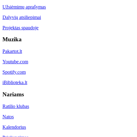
Užsiėmimų aprašymas
Dalyvių atsiliepimai
Projektas spaudoje
Muzika
Pakartot.lt
Youtube.com
Spotify.com
iBiblioteka.lt
Nariams
Ratilio klubas
Natos
Kalendorius