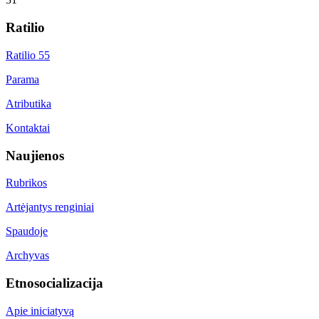
Ratilio
Ratilio 55
Parama
Atributika
Kontaktai
Naujienos
Rubrikos
Artėjantys renginiai
Spaudoje
Archyvas
Etnosocializacija
Apie iniciatyvą