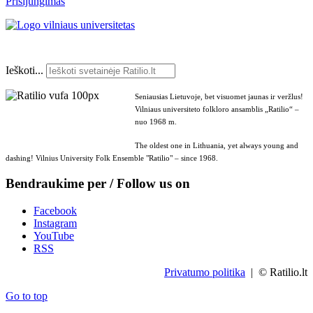
Prisijungimas
Ieškoti...
Seniausias Lietuvoje, bet visuomet jaunas ir veržlus!
Vilniaus universiteto folkloro ansamblis „Ratilio“ –
nuo 1968 m.
The oldest one in Lithuania, yet always young and
dashing! Vilnius University Folk Ensemble "Ratilio" – since 1968.
Bendraukime per / Follow us on
Facebook
Instagram
YouTube
RSS
Privatumo politika
| © Ratilio.lt
Go to top