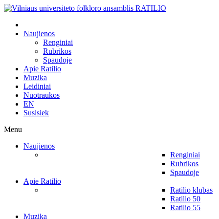
Naujienos
Renginiai
Rubrikos
Spaudoje
Apie Ratilio
Muzika
Leidiniai
Nuotraukos
EN
Susisiek
Menu
Naujienos
Renginiai
Rubrikos
Spaudoje
Apie Ratilio
Ratilio klubas
Ratilio 50
Ratilio 55
Muzika