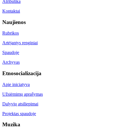
Atributika
Kontaktai
Naujienos
Rubrikos
Artėjantys renginiai
Spaudoje
Archyvas
Etnosocializacija
Apie iniciatyvą
Užsiėmimų aprašymas
Dalyvių atsiliepimai
Projektas spaudoje
Muzika