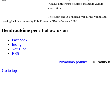
Vilniaus universiteto folkloro ansamblis „Ratilio“ –
nuo 1968 m.
The oldest one in Lithuania, yet always young and
dashing! Vilnius University Folk Ensemble "Ratilio" – since 1968.
Bendraukime per / Follow us on
Facebook
Instagram
YouTube
RSS
Privatumo politika
| © Ratilio.lt
Go to top