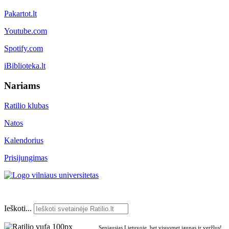
Pakartot.lt
Youtube.com
Spotify.com
iBiblioteka.lt
Nariams
Ratilio klubas
Natos
Kalendorius
Prisijungimas
Ieškoti...
Seniausias Lietuvoje, bet visuomet jaunas ir veržlus!