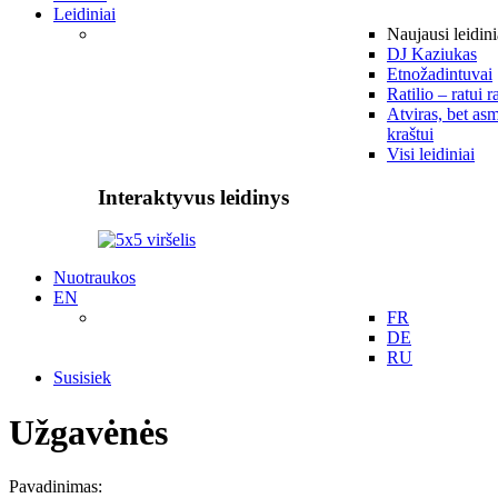
Leidiniai
Naujausi leidini
DJ Kaziukas
Etnožadintuvai
Ratilio – ratui r
Atviras, bet asm
kraštui
Visi leidiniai
Interaktyvus leidinys
Nuotraukos
EN
FR
DE
RU
Susisiek
Užgavėnės
Pavadinimas: