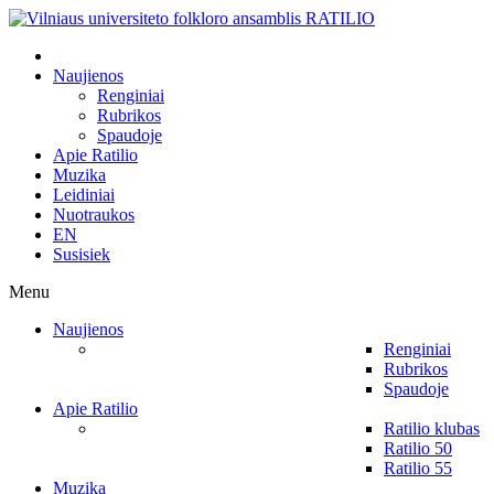
Naujienos
Renginiai
Rubrikos
Spaudoje
Apie Ratilio
Muzika
Leidiniai
Nuotraukos
EN
Susisiek
Menu
Naujienos
Renginiai
Rubrikos
Spaudoje
Apie Ratilio
Ratilio klubas
Ratilio 50
Ratilio 55
Muzika