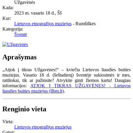
Užgavėnės
Kada:
2023 m. vasario 18 d., Šš
Kur:
Lietuvos etnografijos muziejus
- Rumšiškės
Kategorija:
Šventė
Aprašymas
„Atjok į tikras Užgavėnes!“ – kviečia Lietuvos liaudies buities
muziejus. Vasario 18 d. (šeštadienį) šventėje sukiosimės ir mes,
ratiliokai, tik ar pažinsite? Atvykite ginti žiemos kartu! Daugiau
informacijos:
ATJOK Į TIKRAS UŽGAVĖNES! - Lietuvos
liaudies buities muziejus (llbm.lt)
.
Renginio vieta
Vieta:
Lietuvos etnografijos muziejus
Gatvė: