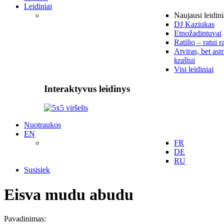
Leidiniai
Naujausi leidini
DJ Kaziukas
Etnožadintuvai
Ratilio – ratui r
Atviras, bet asm
kraštui
Visi leidiniai
Interaktyvus leidinys
Nuotraukos
EN
FR
DE
RU
Susisiek
Eisva mudu abudu
Pavadinimas: