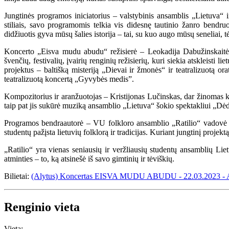
Jungtinės programos iniciatorius – valstybinis ansamblis „Lietuva“ i
stiliais, savo programomis telkia vis didesnę tautinio žanro bendruo
didžiuotis gyva mūsų šalies istorija – tai, su kuo augo mūsų seneliai,
Koncerto „Eisva mudu abudu“ režisierė – Leokadija Dabužinskaitė,
švenčių, festivalių, įvairių renginių režisierių, kuri siekia atsklei
projektus – baltišką misteriją „Dievai ir žmonės“ ir teatralizuotą 
teatralizuotą koncertą „Gyvybės medis”.
Kompozitorius ir aranžuotojas – Kristijonas Lučinskas, dar žinomas ka
taip pat jis sukūrė muziką ansamblio „Lietuva“ šokio spektakliui „Dė
Programos bendraautorė – VU folkloro ansamblio „Ratilio“ vadovė M
studentų pažįsta lietuvių folklorą ir tradicijas. Kuriant jungtinį proje
„Ratilio“ yra vienas seniausių ir veržliausių studentų ansamblių Lietu
atminties – to, ką atsinešė iš savo gimtinių ir tėviškių.
Bilietai:
(Alytus) Koncertas EISVA MUDU ABUDU - 22.03.2023 - Alyta
Renginio vieta
Vieta: