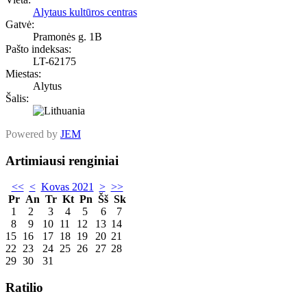
Alytaus kultūros centras
Gatvė:
Pramonės g. 1B
Pašto indeksas:
LT-62175
Miestas:
Alytus
Šalis:
Powered by
JEM
Artimiausi renginiai
<<
<
Kovas 2021
>
>>
Pr
An
Tr
Kt
Pn
Šš
Sk
1
2
3
4
5
6
7
8
9
10
11
12
13
14
15
16
17
18
19
20
21
22
23
24
25
26
27
28
29
30
31
Ratilio