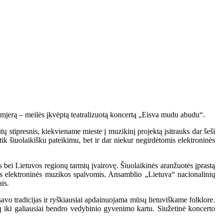
remjerą – meilės įkvėptą teatralizuotą koncertą „Eisva mudu abudu“.
 stipresnis, kiekviename mieste į muzikinį projektą įsitrauks dar šeši
tik šiuolaikišku pateikimu, bet ir dar niekur negirdėtomis elektroninės
bei Lietuvos regionų tarmių įvairovę. Šiuolaikinės aranžuotės įprastą
ios elektroninės muzikos spalvomis. Ansamblio „Lietuva“ nacionalinių
is.
 savo tradicijas ir ryškiausiai apdainuojama mūsų lietuviškame folklore.
ų iki galiausiai bendro vedybinio gyvenimo kartu. Siužetinė koncerto