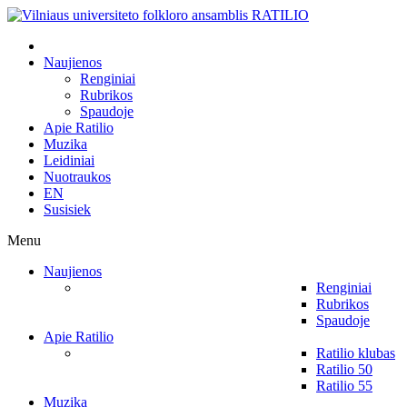
Naujienos
Renginiai
Rubrikos
Spaudoje
Apie Ratilio
Muzika
Leidiniai
Nuotraukos
EN
Susisiek
Menu
Naujienos
Renginiai
Rubrikos
Spaudoje
Apie Ratilio
Ratilio klubas
Ratilio 50
Ratilio 55
Muzika