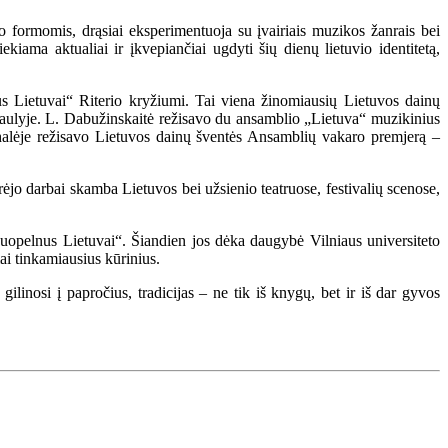
no formomis, drąsiai eksperimentuoja su įvairiais muzikos žanrais bei
kiama aktualiai ir įkvepiančiai ugdyti šių dienų lietuvio identitetą,
 Lietuvai“ Riterio kryžiumi. Tai viena žinomiausių Lietuvos dainų
pasaulyje. L. Dabužinskaitė režisavo du ansamblio „Lietuva“ muzikinius
o halėje režisavo Lietuvos dainų šventės Ansamblių vakaro premjerą –
ėjo darbai skamba Lietuvos bei užsienio teatruose, festivalių scenose,
opelnus Lietuvai“. Šiandien jos dėka daugybė Vilniaus universiteto
mai tinkamiausius kūrinius.
gilinosi į papročius, tradicijas – ne tik iš knygų, bet ir iš dar gyvos