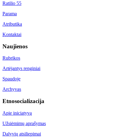
Ratilio 55
Parama
Atributika
Kontaktai
Naujienos
Rubrikos
Artėjantys renginiai
Spaudoje
Archyvas
Etnosocializacija
Apie iniciatyvą
Užsiėmimų aprašymas
Dalyvių atsiliepimai