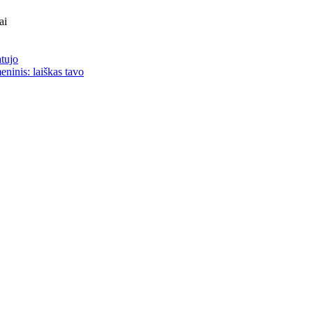
ai
atujo
eninis: laiškas tavo