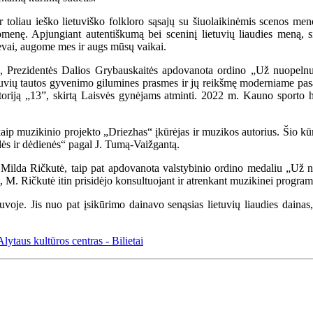
r toliau ieško lietuviško folkloro sąsajų su šiuolaikinėmis scenos me
menę. Apjungiant autentiškumą bei sceninį lietuvių liaudies meną, sie
 tėvai, augome mes ir augs mūsų vaikai.
 Prezidentės Dalios Grybauskaitės apdovanota ordino „Už nuopelnus
sti lietuvių tautos gyvenimo gilumines prasmes ir jų reikšmę moderniame 
oratoriją „13”, skirtą Laisvės gynėjams atminti. 2022 m. Kauno sport
ip muzikinio projekto „Driezhas“ įkūrėjas ir muzikos autorius. Šio kūr
dės ir dėdienės“ pagal J. Tumą-Vaižgantą.
ilda Ričkutė, taip pat apdovanota valstybinio ordino medaliu „Už nu
ktą, M. Ričkutė itin prisidėjo konsultuojant ir atrenkant muzikinei progra
voje. Jis nuo pat įsikūrimo dainavo senąsias lietuvių liaudies dainas, 
us kultūros centras - Bilietai