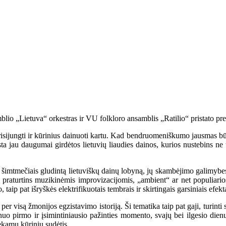
blio „Lietuva“ orkestras ir VU folkloro ansamblis „Ratilio“ pristato p
isijungti ir kūrinius dainuoti kartu. Kad bendruomeniškumo jausmas būtų
sta jau daugumai girdėtos lietuvių liaudies dainos, kurios nustebins ne 
 šimtmečiais gludintą lietuviškų dainų lobyną, jų skambėjimo galimybes 
erą praturtins muzikinėmis improvizacijomis, „ambient“ ar net populiar
ip pat išryškės elektrifikuotais tembrais ir skirtingais garsiniais efekta
per visą žmonijos egzistavimo istoriją. Ši tematika taip pat gaji, turinti
nuo pirmo ir įsimintiniausio pažinties momento, svajų bei ilgesio dien
iekamų kūrinių sudėtis.