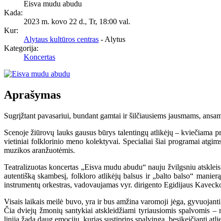
Eisva mudu abudu
Kada:
2023 m. kovo 22 d., Tr
,
18:00 val.
Kur:
Alytaus kultūros centras
- Alytus
Kategorija:
Koncertas
Aprašymas
Sugrįžtant pavasariui, bundant gamtai ir šilčiausiems jausmams, ansam
Scenoje žiūrovų lauks gausus būrys talentingų atlikėjų – kviečiama pr
vietiniai folklorinio meno kolektyvai. Specialiai šiai programai atgim
muzikos aranžuotėmis.
Teatralizuotas koncertas „Eisva mudu abudu“ nauju žvilgsniu atskleis
autentišką skambesį, folkloro atlikėjų balsus ir „balto balso“ mani
instrumentų orkestras, vadovaujamas vyr. dirigento Egidijaus Kavecko, ta
Visais laikais meilė buvo, yra ir bus amžina varomoji jėga, gyvuojanti 
Čia dviejų žmonių santykiai atskleidžiami tyriausiomis spalvomis – 
linija žada daug emocijų, kurias sustiprins spalvinga, besikeičianti atl