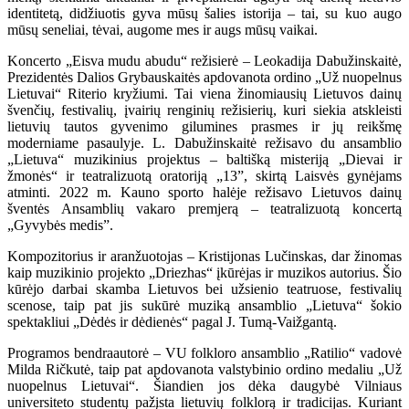
identitetą, didžiuotis gyva mūsų šalies istorija – tai, su kuo augo
mūsų seneliai, tėvai, augome mes ir augs mūsų vaikai.
Koncerto „Eisva mudu abudu“ režisierė – Leokadija Dabužinskaitė,
Prezidentės Dalios Grybauskaitės apdovanota ordino „Už nuopelnus
Lietuvai“ Riterio kryžiumi. Tai viena žinomiausių Lietuvos dainų
švenčių, festivalių, įvairių renginių režisierių, kuri siekia atskleisti
lietuvių tautos gyvenimo gilumines prasmes ir jų reikšmę
moderniame pasaulyje. L. Dabužinskaitė režisavo du ansamblio
„Lietuva“ muzikinius projektus – baltišką misteriją „Dievai ir
žmonės“ ir teatralizuotą oratoriją „13”, skirtą Laisvės gynėjams
atminti. 2022 m. Kauno sporto halėje režisavo Lietuvos dainų
šventės Ansamblių vakaro premjerą – teatralizuotą koncertą
„Gyvybės medis”.
Kompozitorius ir aranžuotojas – Kristijonas Lučinskas, dar žinomas
kaip muzikinio projekto „Driezhas“ įkūrėjas ir muzikos autorius. Šio
kūrėjo darbai skamba Lietuvos bei užsienio teatruose, festivalių
scenose, taip pat jis sukūrė muziką ansamblio „Lietuva“ šokio
spektakliui „Dėdės ir dėdienės“ pagal J. Tumą-Vaižgantą.
Programos bendraautorė – VU folkloro ansamblio „Ratilio“ vadovė
Milda Ričkutė, taip pat apdovanota valstybinio ordino medaliu „Už
nuopelnus Lietuvai“. Šiandien jos dėka daugybė Vilniaus
universiteto studentų pažįsta lietuvių folklorą ir tradicijas. Kuriant