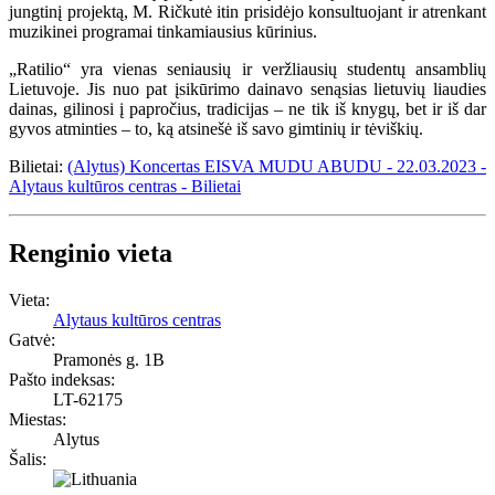
jungtinį projektą, M. Ričkutė itin prisidėjo konsultuojant ir atrenkant
muzikinei programai tinkamiausius kūrinius.
„Ratilio“ yra vienas seniausių ir veržliausių studentų ansamblių
Lietuvoje. Jis nuo pat įsikūrimo dainavo senąsias lietuvių liaudies
dainas, gilinosi į papročius, tradicijas – ne tik iš knygų, bet ir iš dar
gyvos atminties – to, ką atsinešė iš savo gimtinių ir tėviškių.
Bilietai:
(Alytus) Koncertas EISVA MUDU ABUDU - 22.03.2023 -
Alytaus kultūros centras - Bilietai
Renginio vieta
Vieta:
Alytaus kultūros centras
Gatvė:
Pramonės g. 1B
Pašto indeksas:
LT-62175
Miestas:
Alytus
Šalis: