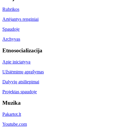
Rubrikos
Artėjantys renginiai
Spaudoje
Archyvas
Etnosocializacija
Apie iniciatyvą
Užsiėmimų aprašymas
Dalyvių atsiliepimai
Projektas spaudoje
Muzika
Pakartot.lt
Youtube.com