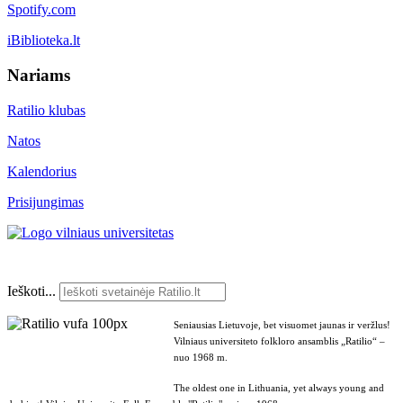
Spotify.com
iBiblioteka.lt
Nariams
Ratilio klubas
Natos
Kalendorius
Prisijungimas
Ieškoti...
Seniausias Lietuvoje, bet visuomet jaunas ir veržlus!
Vilniaus universiteto folkloro ansamblis „Ratilio“ –
nuo 1968 m.
The oldest one in Lithuania, yet always young and