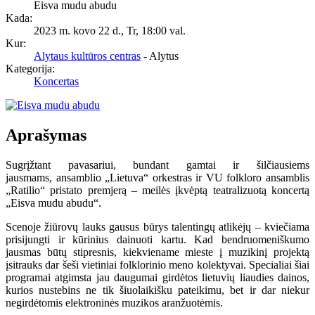
Eisva mudu abudu
Kada:
2023 m. kovo 22 d., Tr
,
18:00 val.
Kur:
Alytaus kultūros centras
- Alytus
Kategorija:
Koncertas
Aprašymas
Sugrįžtant pavasariui, bundant gamtai ir šilčiausiems
jausmams, ansamblio „Lietuva“ orkestras ir VU folkloro ansamblis
„Ratilio“ pristato premjerą – meilės įkvėptą teatralizuotą koncertą
„Eisva mudu abudu“.
Scenoje žiūrovų lauks gausus būrys talentingų atlikėjų – kviečiama
prisijungti ir kūrinius dainuoti kartu. Kad bendruomeniškumo
jausmas būtų stipresnis, kiekviename mieste į muzikinį projektą
įsitrauks dar šeši vietiniai folklorinio meno kolektyvai. Specialiai šiai
programai atgimsta jau daugumai girdėtos lietuvių liaudies dainos,
kurios nustebins ne tik šiuolaikišku pateikimu, bet ir dar niekur
negirdėtomis elektroninės muzikos aranžuotėmis.