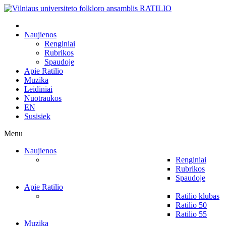
Naujienos
Renginiai
Rubrikos
Spaudoje
Apie Ratilio
Muzika
Leidiniai
Nuotraukos
EN
Susisiek
Menu
Naujienos
Renginiai
Rubrikos
Spaudoje
Apie Ratilio
Ratilio klubas
Ratilio 50
Ratilio 55
Muzika