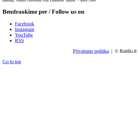
dashing! Vilnius University Folk Ensemble "Ratilio" – since 1968.
Bendraukime per / Follow us on
Facebook
Instagram
YouTube
RSS
Privatumo politika
| © Ratilio.lt
Go to top