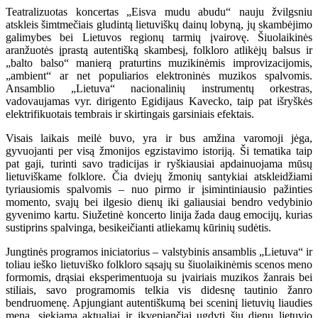
Teatralizuotas koncertas „Eisva mudu abudu“ nauju žvilgsniu
atskleis šimtmečiais gludintą lietuviškų dainų lobyną, jų skambėjimo
galimybes bei Lietuvos regionų tarmių įvairovę. Šiuolaikinės
aranžuotės įprastą autentišką skambesį, folkloro atlikėjų balsus ir
„balto balso“ manierą praturtins muzikinėmis improvizacijomis,
„ambient“ ar net populiarios elektroninės muzikos spalvomis.
Ansamblio „Lietuva“ nacionalinių instrumentų orkestras,
vadovaujamas vyr. dirigento Egidijaus Kavecko, taip pat išryškės
elektrifikuotais tembrais ir skirtingais garsiniais efektais.
Visais laikais meilė buvo, yra ir bus amžina varomoji jėga,
gyvuojanti per visą žmonijos egzistavimo istoriją. Ši tematika taip
pat gaji, turinti savo tradicijas ir ryškiausiai apdainuojama mūsų
lietuviškame folklore. Čia dviejų žmonių santykiai atskleidžiami
tyriausiomis spalvomis – nuo pirmo ir įsimintiniausio pažinties
momento, svajų bei ilgesio dienų iki galiausiai bendro vedybinio
gyvenimo kartu. Siužetinė koncerto linija žada daug emocijų, kurias
sustiprins spalvinga, besikeičianti atliekamų kūrinių sudėtis.
Jungtinės programos iniciatorius – valstybinis ansamblis „Lietuva“ ir
toliau ieško lietuviško folkloro sąsajų su šiuolaikinėmis scenos meno
formomis, drąsiai eksperimentuoja su įvairiais muzikos žanrais bei
stiliais, savo programomis telkia vis didesnę tautinio žanro
bendruomenę. Apjungiant autentiškumą bei sceninį lietuvių liaudies
meną, siekiama aktualiai ir įkvepiančiai ugdyti šių dienų lietuvio