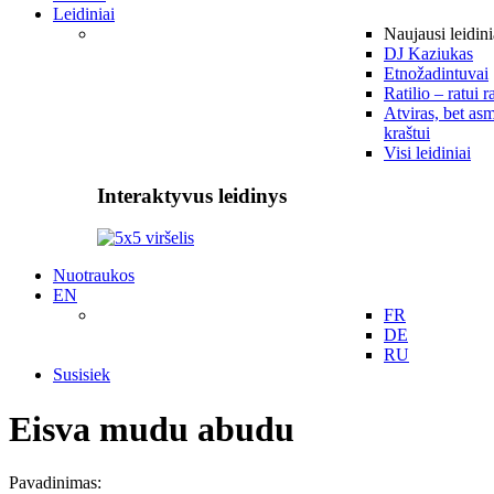
Leidiniai
Naujausi leidini
DJ Kaziukas
Etnožadintuvai
Ratilio – ratui r
Atviras, bet asm
kraštui
Visi leidiniai
Interaktyvus leidinys
Nuotraukos
EN
FR
DE
RU
Susisiek
Eisva mudu abudu
Pavadinimas: