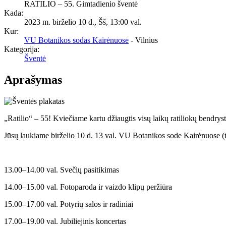
RATILIO – 55. Gimtadienio šventė
Kada:
2023 m. birželio 10 d., Šš
,
13:00 val.
Kur:
VU Botanikos sodas Kairėnuose
- Vilnius
Kategorija:
Šventė
Aprašymas
„Ratilio“ – 55! Kviečiame kartu džiaugtis visų laikų ratiliokų bendryste
Jūsų laukiame birželio 10 d. 13 val. VU Botanikos sode Kairėnuose (ta
13.00–14.00 val. Svečių pasitikimas
14.00–15.00 val. Fotoparoda ir vaizdo klipų peržiūra
15.00–17.00 val. Potyrių salos ir radiniai
17.00–19.00 val. Jubiliejinis koncertas