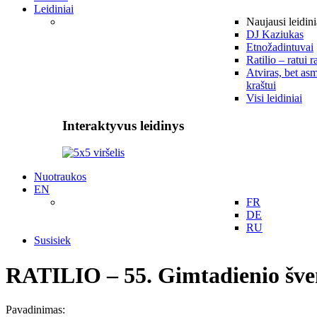
Leidiniai
Naujausi leidini
DJ Kaziukas
Etnožadintuvai
Ratilio – ratui r
Atviras, bet asm
kraštui
Visi leidiniai
Interaktyvus leidinys
Nuotraukos
EN
FR
DE
RU
Susisiek
RATILIO – 55. Gimtadienio šve
Pavadinimas: