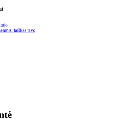
ai
atujo
eninis: laiškas tavo
ntė