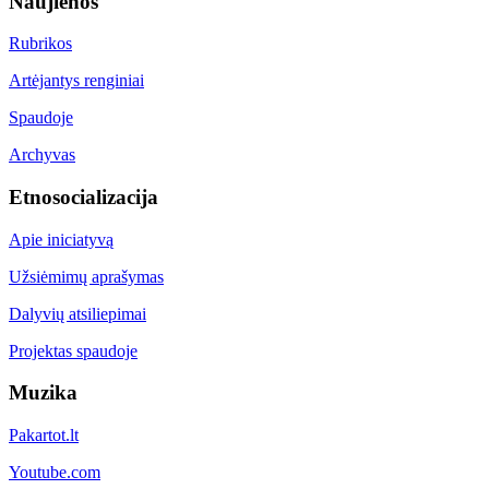
Naujienos
Rubrikos
Artėjantys renginiai
Spaudoje
Archyvas
Etnosocializacija
Apie iniciatyvą
Užsiėmimų aprašymas
Dalyvių atsiliepimai
Projektas spaudoje
Muzika
Pakartot.lt
Youtube.com