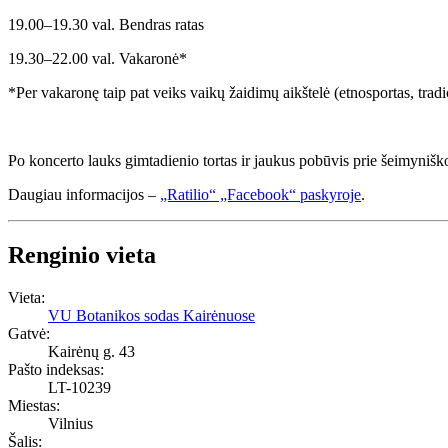
19.00–19.30 val. Bendras ratas
19.30–22.00 val. Vakaronė*
*Per vakaronę taip pat veiks vaikų žaidimų aikštelė (etnosportas, tradic
Po koncerto lauks gimtadienio tortas ir jaukus pobūvis prie šeimyniško 
Daugiau informacijos –
„Ratilio“ „Facebook“ paskyroje
.
Renginio vieta
Vieta:
VU Botanikos sodas Kairėnuose
Gatvė:
Kairėnų g. 43
Pašto indeksas:
LT-10239
Miestas:
Vilnius
Šalis: