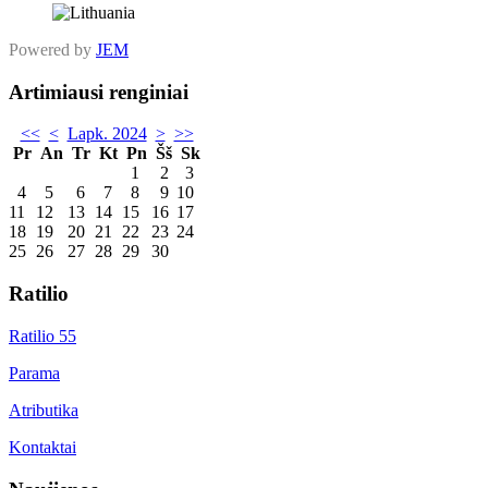
Powered by
JEM
Artimiausi renginiai
<<
<
Lapk. 2024
>
>>
Pr
An
Tr
Kt
Pn
Šš
Sk
1
2
3
4
5
6
7
8
9
10
11
12
13
14
15
16
17
18
19
20
21
22
23
24
25
26
27
28
29
30
Ratilio
Ratilio 55
Parama
Atributika
Kontaktai