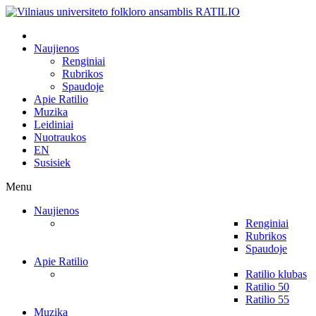
Naujienos
Renginiai
Rubrikos
Spaudoje
Apie Ratilio
Muzika
Leidiniai
Nuotraukos
EN
Susisiek
Menu
Naujienos
Renginiai
Rubrikos
Spaudoje
Apie Ratilio
Ratilio klubas
Ratilio 50
Ratilio 55
Muzika