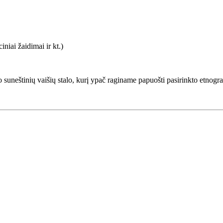
iniai žaidimai ir kt.)
suneštinių vaišių stalo, kurį ypač raginame papuošti pasirinkto etnograf