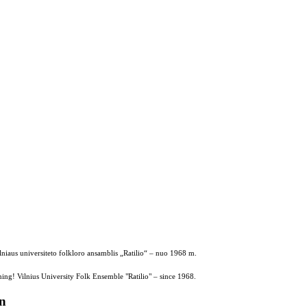
ilniaus universiteto folkloro ansamblis „Ratilio“ – nuo 1968 m.
ing! Vilnius University Folk Ensemble "Ratilio" – since 1968.
on