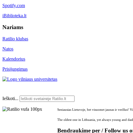
Spotify.com
iBiblioteka.lt
Nariams
Ratilio klubas
Natos
Kalendorius
Prisijungimas
Ieškoti...
Seniausias Lietuvoje, bet visuomet jaunas ir veržlus! V
The oldest one in Lithuania, yet always young and dash
Bendraukime per / Follow us 