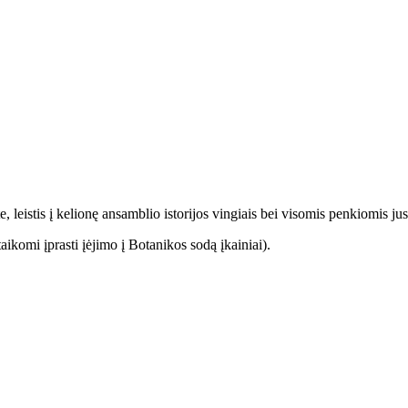
, leistis į kelionę ansamblio istorijos vingiais bei visomis penkiomis jus
ikomi įprasti įėjimo į Botanikos sodą įkainiai).