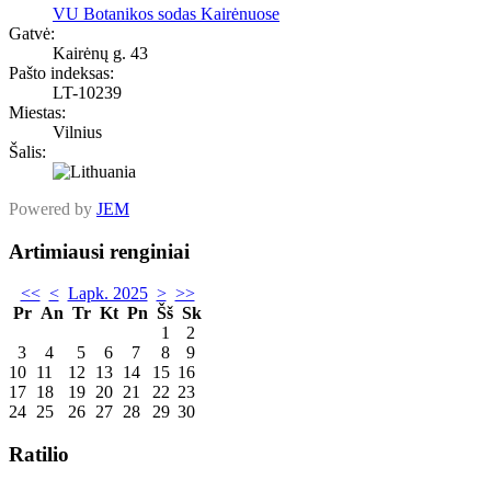
VU Botanikos sodas Kairėnuose
Gatvė:
Kairėnų g. 43
Pašto indeksas:
LT-10239
Miestas:
Vilnius
Šalis:
Powered by
JEM
Artimiausi renginiai
<<
<
Lapk. 2025
>
>>
Pr
An
Tr
Kt
Pn
Šš
Sk
1
2
3
4
5
6
7
8
9
10
11
12
13
14
15
16
17
18
19
20
21
22
23
24
25
26
27
28
29
30
Ratilio