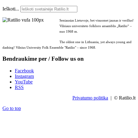
Ieškoti...
Seniausias Lietuvoje, bet visuomet jaunas ir veržlus!
Vilniaus universiteto folkloro ansamblis „Ratilio“ –
nuo 1968 m.
The oldest one in Lithuania, yet always young and
dashing! Vilnius University Folk Ensemble "Ratilio" – since 1968.
Bendraukime per / Follow us on
Facebook
Instagram
YouTube
RSS
Privatumo politika
| © Ratilio.lt
Go to top