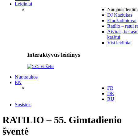
Leidiniai
Naujausi leidini
DJ Kaziukas
Etnožadintuvai
Ratilio – ratui r
Atviras, bet asm
kraštui
Visi leidiniai
Interaktyvus leidinys
Nuotraukos
EN
FR
DE
RU
Susisiek
RATILIO – 55. Gimtadienio
šventė