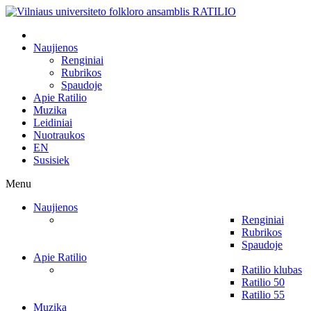
Naujienos
Renginiai
Rubrikos
Spaudoje
Apie Ratilio
Muzika
Leidiniai
Nuotraukos
EN
Susisiek
Menu
Naujienos
Renginiai
Rubrikos
Spaudoje
Apie Ratilio
Ratilio klubas
Ratilio 50
Ratilio 55
Muzika