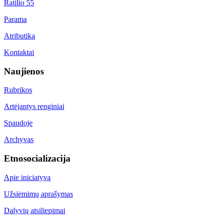
Ratilio 55
Parama
Atributika
Kontaktai
Naujienos
Rubrikos
Artėjantys renginiai
Spaudoje
Archyvas
Etnosocializacija
Apie iniciatyvą
Užsiėmimų aprašymas
Dalyvių atsiliepimai