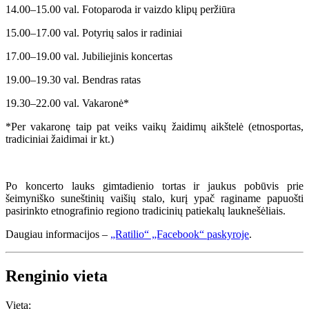
14.00–15.00 val. Fotoparoda ir vaizdo klipų peržiūra
15.00–17.00 val. Potyrių salos ir radiniai
17.00–19.00 val. Jubiliejinis koncertas
19.00–19.30 val. Bendras ratas
19.30–22.00 val. Vakaronė*
*Per vakaronę taip pat veiks vaikų žaidimų aikštelė (etnosportas,
tradiciniai žaidimai ir kt.)
Po koncerto lauks gimtadienio tortas ir jaukus pobūvis prie
šeimyniško suneštinių vaišių stalo, kurį ypač raginame papuošti
pasirinkto etnografinio regiono tradicinių patiekalų lauknešėliais.
Daugiau informacijos –
„Ratilio“ „Facebook“ paskyroje
.
Renginio vieta
Vieta: