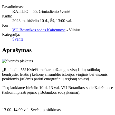
Pavadinimas:
RATILIO – 55. Gimtadienio šventė
Kada:
2023 m. birželio 10 d., Šš
,
13:00 val.
Kur:
VU Botanikos sodas Kairėnuose
- Vilnius
Kategorija:
Šventė
Aprašymas
„Ratilio“ – 55! Kviečiame kartu džiaugtis visų laikų ratiliokų
bendryste, leistis į kelionę ansamblio istorijos vingiais bei visomis
penkiomis juslėmis patirti etnografinių regionų savastį.
Jūsų laukiame birželio 10 d. 13 val. VU Botanikos sode Kairėnuose
(taikomi įprasti įėjimo į Botanikos sodą įkainiai).
13.00–14.00 val. Svečių pasitikimas