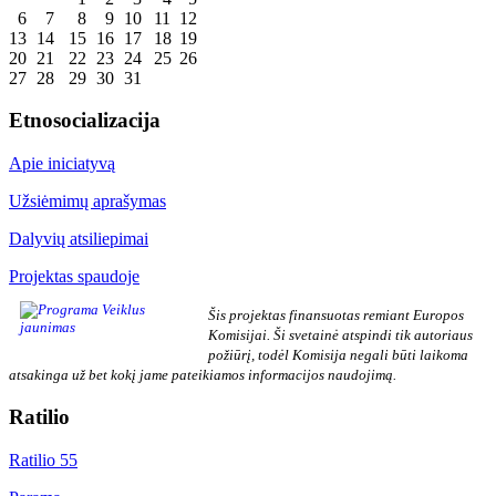
6
7
8
9
10
11
12
13
14
15
16
17
18
19
20
21
22
23
24
25
26
27
28
29
30
31
Etnosocializacija
Apie iniciatyvą
Užsiėmimų aprašymas
Dalyvių atsiliepimai
Projektas spaudoje
Šis projektas finansuotas remiant Europos
Komisijai. Ši svetainė atspindi tik autoriaus
požiūrį, todėl Komisija negali būti laikoma
atsakinga už bet kokį jame pateikiamos informacijos naudojimą.
Ratilio
Ratilio 55