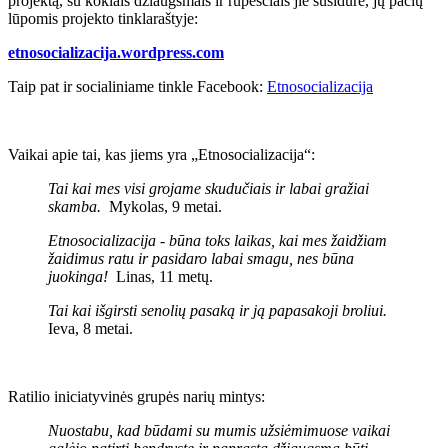
projektą, su kokiais džiaugsmais ir rūpesčiais jie susidūrė, jų pačių
lūpomis projekto tinklaraštyje:
etnosocializacija.wordpress.com
Taip pat ir socialiniame tinkle Facebook:
Etnosocializacija
Vaikai apie tai, kas jiems yra „Etnosocializacija“:
Tai kai mes visi grojame skudučiais ir labai gražiai
skamba.
Mykolas, 9 metai.
Etnosocializacija - būna toks laikas, kai mes žaidžiam
žaidimus ratu ir pasidaro labai smagu, nes būna
juokinga!
Linas, 11 metų.
Tai kai išgirsti senolių pasaką ir ją papasakoji broliui.
Ieva, 8 metai.
Ratilio iniciatyvinės grupės narių mintys:
Nuostabu, kad būdami su mumis užsiėmimuose vaikai