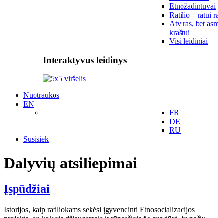
Etnožadintuvai
Ratilio – ratui r
Atviras, bet asm
kraštui
Visi leidiniai
Interaktyvus leidinys
Nuotraukos
EN
FR
DE
RU
Susisiek
Dalyvių atsiliepimai
Įspūdžiai
Istorijos, kaip ratiliokams sekėsi įgyvendinti Etnosocializacijos