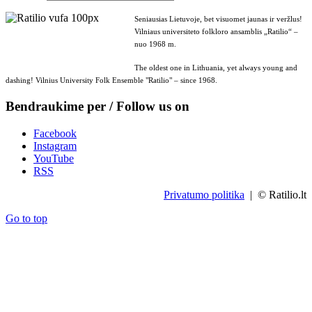
Seniausias Lietuvoje, bet visuomet jaunas ir veržlus!
Vilniaus universiteto folkloro ansamblis „Ratilio“ –
nuo 1968 m.
The oldest one in Lithuania, yet always young and
dashing! Vilnius University Folk Ensemble "Ratilio" – since 1968.
Bendraukime per / Follow us on
Facebook
Instagram
YouTube
RSS
Privatumo politika
| © Ratilio.lt
Go to top