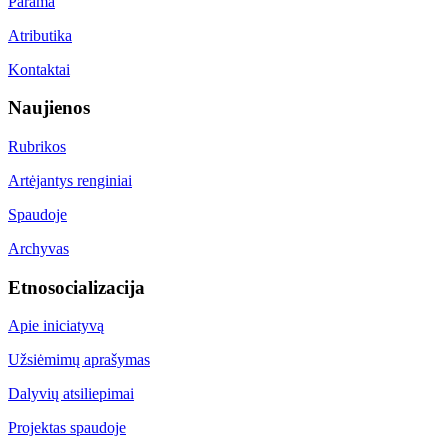
Parama
Atributika
Kontaktai
Naujienos
Rubrikos
Artėjantys renginiai
Spaudoje
Archyvas
Etnosocializacija
Apie iniciatyvą
Užsiėmimų aprašymas
Dalyvių atsiliepimai
Projektas spaudoje