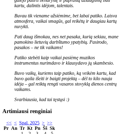
galėjo patirti bendrystę ir paprastą džiaugsmą būti
kartu, dalintis idėjom, talentais.
Buvau tik viename užsiėmime, bet labai patiko. Laisva
atmosfera, vaikai smagūs, gal reikėtų ir daugiau kartų
nuvykti.
Pati daug išmokau, nes net pasaka, kurią sekiau, mane
pamokino lietuvių darbštumo ypatybių. Pasirodo,
pasakos – ne tik vaikams!
Patiko stebėti kaip vaikai pasiėmę muzikos
instrumentus nurimdavo ir klausydavo jų skambesio.
Buvo vaikų, kuriems taip patiko, ką veikėm kartu, kad
buvo gaila išeiti ir baigti projektą – dėl to kilo nauja
idėja – gal reiktų rengti vasaros stovyklą dienos centrų
vaikams.
Svarbiausia, kad tai tęstųsi :)
Artimiausi renginiai
<<
<
Spal. 2025
>
>>
Pr
An
Tr
Kt
Pn
Šš
Sk
1
2
3
4
5