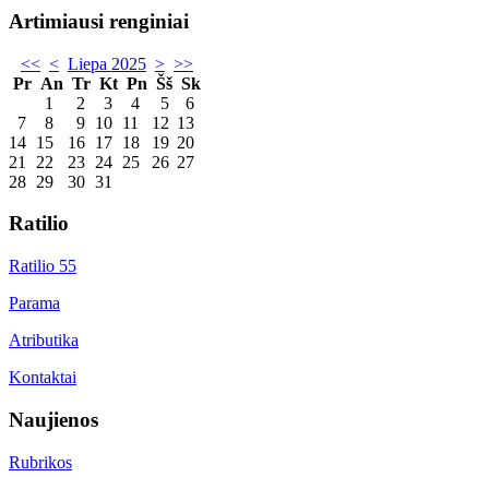
Artimiausi renginiai
<<
<
Liepa 2025
>
>>
Pr
An
Tr
Kt
Pn
Šš
Sk
1
2
3
4
5
6
7
8
9
10
11
12
13
14
15
16
17
18
19
20
21
22
23
24
25
26
27
28
29
30
31
Ratilio
Ratilio 55
Parama
Atributika
Kontaktai
Naujienos
Rubrikos