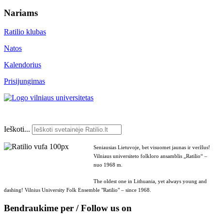
Nariams
Ratilio klubas
Natos
Kalendorius
Prisijungimas
Ieškoti...
Seniausias Lietuvoje, bet visuomet jaunas ir veržlus!
Vilniaus universiteto folkloro ansamblis „Ratilio“ –
nuo 1968 m.
The oldest one in Lithuania, yet always young and
dashing! Vilnius University Folk Ensemble "Ratilio" – since 1968.
Bendraukime per / Follow us on