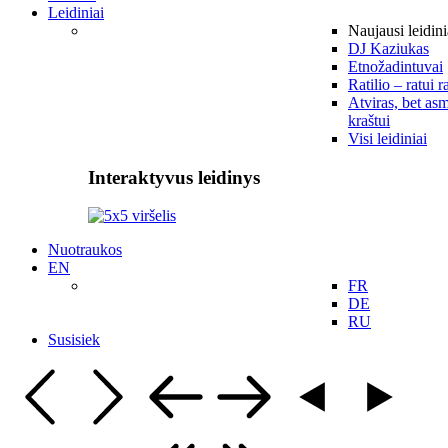
Leidiniai
Naujausi leidini
DJ Kaziukas
Etnožadintuvai
Ratilio – ratui r
Atviras, bet asm
kraštui
Visi leidiniai
Interaktyvus leidinys
Nuotraukos
EN
FR
DE
RU
Susisiek