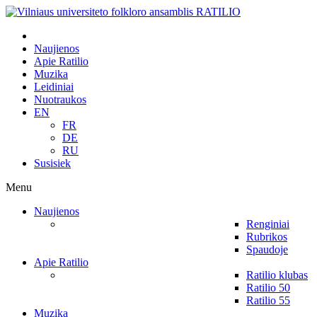
Naujienos
Apie Ratilio
Muzika
Leidiniai
Nuotraukos
EN
FR
DE
RU
Susisiek
Menu
Naujienos
Renginiai
Rubrikos
Spaudoje
Apie Ratilio
Ratilio klubas
Ratilio 50
Ratilio 55
Muzika