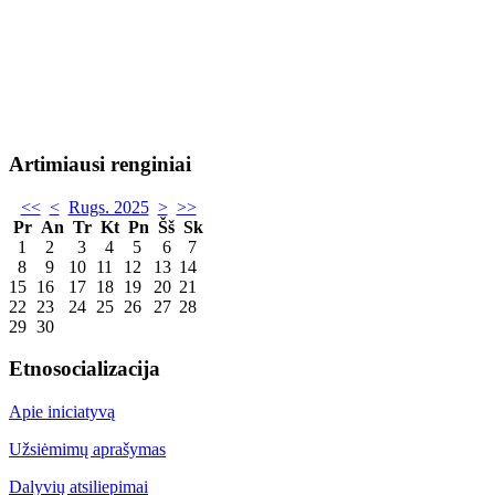
Artimiausi renginiai
<<
<
Rugs. 2025
>
>>
Pr
An
Tr
Kt
Pn
Šš
Sk
1
2
3
4
5
6
7
8
9
10
11
12
13
14
15
16
17
18
19
20
21
22
23
24
25
26
27
28
29
30
Etnosocializacija
Apie iniciatyvą
Užsiėmimų aprašymas
Dalyvių atsiliepimai