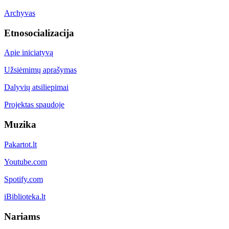
Archyvas
Etnosocializacija
Apie iniciatyvą
Užsiėmimų aprašymas
Dalyvių atsiliepimai
Projektas spaudoje
Muzika
Pakartot.lt
Youtube.com
Spotify.com
iBiblioteka.lt
Nariams