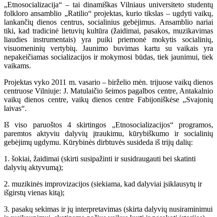
„Etnosocializacija“ – tai dinamiškas Vilniaus universiteto studentų
folkloro ansamblio „Ratilio“ projektas, kurio tikslas – ugdyti vaikų,
lankančių dienos centrus, socialinius gebėjimus. Ansamblio nariai
tiki, kad tradicinė lietuvių kultūra (žaidimai, pasakos, muzikavimas
liaudies instrumentais) yra puiki priemonė mokytis socialinių,
visuomeninių vertybių. Jaunimo buvimas kartu su vaikais yra
nepakeičiamas socializacijos ir mokymosi būdas, tiek jaunimui, tiek
vaikams.
Projektas vyko 2011 m. vasario – birželio mėn. trijuose vaikų dienos
centruose Vilniuje: J. Matulaičio šeimos pagalbos centre, Antakalnio
vaikų dienos centre, vaikų dienos centre Fabijoniškėse „Svajonių
laivas“.
Iš viso paruoštos 4 skirtingos „Etnosocializacijos“ programos,
paremtos aktyviu dalyvių įtraukimu, kūrybiškumo ir socialinių
gebėjimų ugdymu. Kūrybinės dirbtuvės susideda iš trijų dalių:
1. šokiai, žaidimai (skirti susipažinti ir susidraugauti bei skatinti
dalyvių aktyvumą);
2. muzikinės improvizacijos (siekiama, kad dalyviai įsiklausytų ir
išgirstų vienas kitą);
3. pasakų sekimas ir jų interpretavimas (skirta dalyvių nusiraminimui