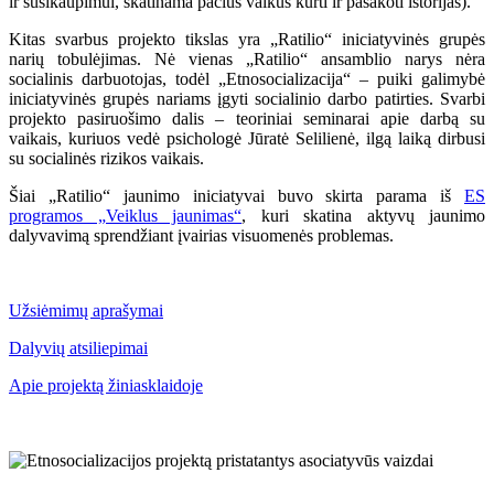
ir susikaupimui, skatinama pačius vaikus kurti ir pasakoti istorijas).
Kitas svarbus projekto tikslas yra „Ratilio“ iniciatyvinės grupės
narių tobulėjimas. Nė vienas „Ratilio“ ansamblio narys nėra
socialinis darbuotojas, todėl „Etnosocializacija“ – puiki galimybė
iniciatyvinės grupės nariams įgyti socialinio darbo patirties. Svarbi
projekto pasiruošimo dalis – teoriniai seminarai apie darbą su
vaikais, kuriuos vedė psichologė Jūratė Selilienė, ilgą laiką dirbusi
su socialinės rizikos vaikais.
Šiai „Ratilio“ jaunimo iniciatyvai buvo skirta parama iš
ES
programos „Veiklus jaunimas“
, kuri skatina aktyvų jaunimo
dalyvavimą sprendžiant įvairias visuomenės problemas.
Užsiėmimų aprašymai
Dalyvių atsiliepimai
Apie projektą žiniasklaidoje