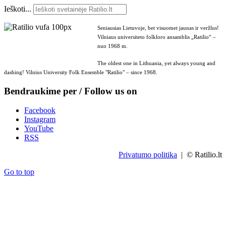
Ieškoti...
Seniausias Lietuvoje, bet visuomet jaunas ir veržlus!
Vilniaus universiteto folkloro ansamblis „Ratilio“ –
nuo 1968 m.
The oldest one in Lithuania, yet always young and
dashing! Vilnius University Folk Ensemble "Ratilio" – since 1968.
Bendraukime per / Follow us on
Facebook
Instagram
YouTube
RSS
Privatumo politika
| © Ratilio.lt
Go to top