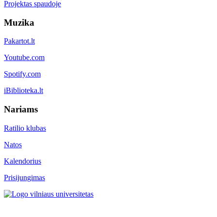
Projektas spaudoje
Muzika
Pakartot.lt
Youtube.com
Spotify.com
iBiblioteka.lt
Nariams
Ratilio klubas
Natos
Kalendorius
Prisijungimas