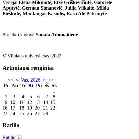
Vertėjai
Elena Mikniūtė, Elzė Griškevičiūtė, Gabrielė
Aputytė, German Simanovič, Julija Vilkaitė, Milda
Pieškutė, Mindaugas Kasiulis, Rasa Alė Petronytė
Projekto vadovė
Sonata Adomaitienė
© Vilniaus universitetas, 2022
Artimiausi renginiai
<<
<
Vas. 2026
>
>>
Pr
An
Tr
Kt
Pn
Šš
Sk
1
2
3
4
5
6
7
8
9
10
11
12
13
14
15
16
17
18
19
20
21
22
23
24
25
26
27
28
Ratilio
Ratilio 55