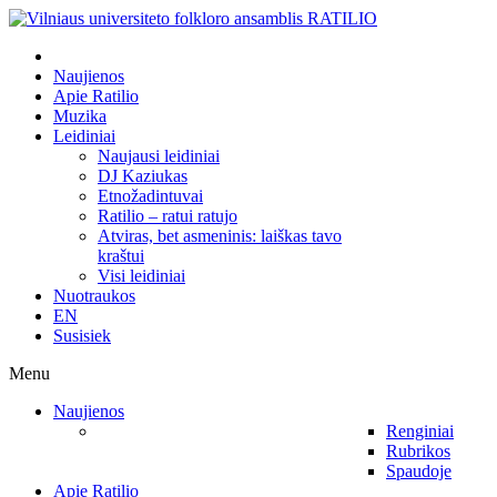
Naujienos
Apie Ratilio
Muzika
Leidiniai
Naujausi leidiniai
DJ Kaziukas
Etnožadintuvai
Ratilio – ratui ratujo
Atviras, bet asmeninis: laiškas tavo
kraštui
Visi leidiniai
Nuotraukos
EN
Susisiek
Menu
Naujienos
Renginiai
Rubrikos
Spaudoje
Apie Ratilio