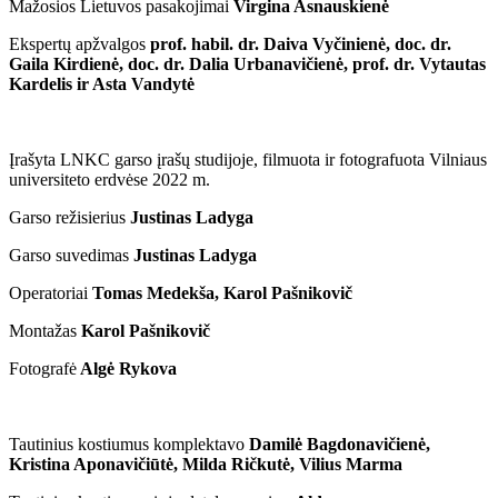
Mažosios Lietuvos pasakojimai
Virgina Asnauskienė
Ekspertų apžvalgos
prof. habil. dr. Daiva Vyčinienė, doc. dr.
Gaila Kirdienė, doc. dr. Dalia Urbanavičienė, prof. dr. Vytautas
Kardelis ir Asta Vandytė
Įrašyta LNKC garso įrašų studijoje, filmuota ir fotografuota Vilniaus
universiteto erdvėse 2022 m.
Garso režisierius
Justinas Ladyga
Garso suvedimas
Justinas Ladyga
Operatoriai
Tomas Medekša, Karol Pašnikovič
Montažas
Karol Pašnikovič
Fotografė
Algė Rykova
Tautinius kostiumus komplektavo
Damilė Bagdonavičienė,
Kristina Aponavičiūtė, Milda Ričkutė, Vilius Marma