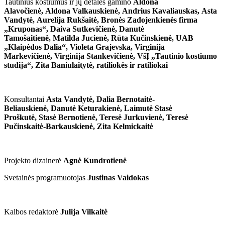
Tautinius kostiumus ir jų detales gamino
Aldona
Alavočienė, Aldona Valkauskienė, Andrius Kavaliauskas, Asta
Vandytė, Aurelija Rukšaitė, Bronės Zadojenkienės firma
„Kruponas“, Daiva Sutkevičienė, Danutė
Tamošaitienė, Matilda Jucienė, Rūta Kučinskienė, UAB
„Klaipėdos Dalia“, Violeta Grajevska, Virginija
Markevičienė, Virginija Stankevičienė, VšĮ „Tautinio kostiumo
studija“, Zita Baniulaitytė, ratiliokės ir ratiliokai
Konsultantai
Asta Vandytė,
Dalia Bernotaitė-
Beliauskienė,
Danutė Keturakienė,
Laimutė Stasė
Proškutė,
Stasė Bernotienė,
Teresė Jurkuvienė,
Teresė
Pučinskaitė-Barkauskienė,
Zita Kelmickaitė
Projekto dizainerė
Agnė Kundrotienė
Svetainės programuotojas
Justinas Vaidokas
Kalbos redaktorė
Julija Vilkaitė