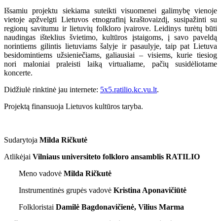
Išsamiu projektu siekiama suteikti visuomenei galimybę vienoje
vietoje apžvelgti Lietuvos etnografinį kraštovaizdį, susipažinti su
regionų savitumu ir lietuvių folkloro įvairove. Leidinys turėtų būti
naudingas išteklius švietimo, kultūros įstaigoms, į savo paveldą
norintiems gilintis lietuviams šalyje ir pasaulyje, taip pat Lietuva
besidomintiems užsieniečiams, galiausiai – visiems, kurie tiesiog
nori maloniai praleisti laiką virtualiame, pačių susidėliotame
koncerte.
Didžiulė rinktinė jau internete:
5x5.ratilio.kc.vu.lt
.
Projektą finansuoja Lietuvos kultūros taryba.
Sudarytoja
Milda Ričkutė
Atlikėjai
Vilniaus universiteto folkloro ansamblis RATILIO
Meno vadovė
Milda Ričkutė
Instrumentinės grupės vadovė
Kristina Aponavičiūtė
Folkloristai
Damilė Bagdonavičienė, Vilius Marma