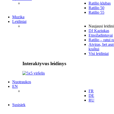
Ratilio klubas
Ratilio 50
Ratilio 55
Muzika
Leidiniai
Naujausi leidini
DJ Kaziukas
Etnožadintuvai
Ratilio – ratui r
Atviras, bet asm
kraštui
Visi leidiniai
Interaktyvus leidinys
Nuotraukos
EN
FR
DE
RU
Susisiek