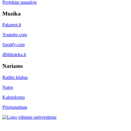
Projektas spaudoje
Muzika
Pakartot.lt
Youtube.com
Spotify.com
iBiblioteka.lt
Nariams
Ratilio klubas
Natos
Kalendorius
Prisijungimas