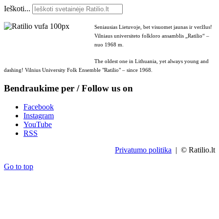
Ieškoti...
Seniausias Lietuvoje, bet visuomet jaunas ir veržlus!
Vilniaus universiteto folkloro ansamblis „Ratilio“ –
nuo 1968 m.
The oldest one in Lithuania, yet always young and
dashing! Vilnius University Folk Ensemble "Ratilio" – since 1968.
Bendraukime per / Follow us on
Facebook
Instagram
YouTube
RSS
Privatumo politika
| © Ratilio.lt
Go to top