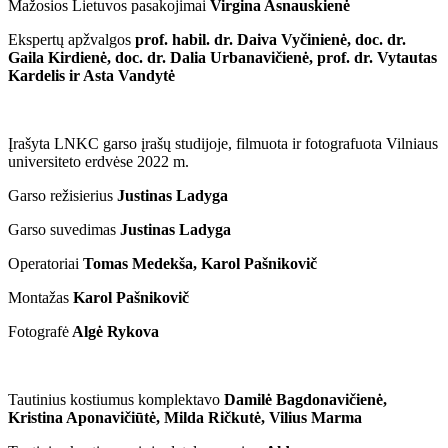
Mažosios Lietuvos pasakojimai
Virgina Asnauskienė
Ekspertų apžvalgos
prof. habil. dr. Daiva Vyčinienė, doc. dr.
Gaila Kirdienė, doc. dr. Dalia Urbanavičienė, prof. dr. Vytautas
Kardelis ir Asta Vandytė
Įrašyta LNKC garso įrašų studijoje, filmuota ir fotografuota Vilniaus
universiteto erdvėse 2022 m.
Garso režisierius
Justinas Ladyga
Garso suvedimas
Justinas Ladyga
Operatoriai
Tomas Medekša, Karol Pašnikovič
Montažas
Karol Pašnikovič
Fotografė
Algė Rykova
Tautinius kostiumus komplektavo
Damilė Bagdonavičienė,
Kristina Aponavičiūtė, Milda Ričkutė, Vilius Marma