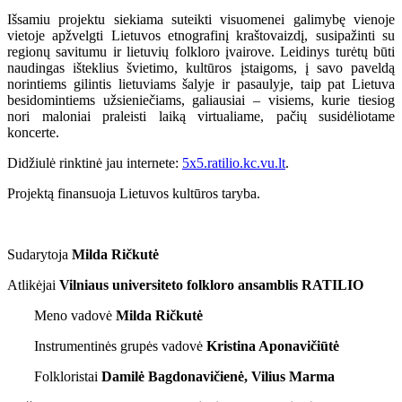
Išsamiu projektu siekiama suteikti visuomenei galimybę vienoje
vietoje apžvelgti Lietuvos etnografinį kraštovaizdį, susipažinti su
regionų savitumu ir lietuvių folkloro įvairove. Leidinys turėtų būti
naudingas išteklius švietimo, kultūros įstaigoms, į savo paveldą
norintiems gilintis lietuviams šalyje ir pasaulyje, taip pat Lietuva
besidomintiems užsieniečiams, galiausiai – visiems, kurie tiesiog
nori maloniai praleisti laiką virtualiame, pačių susidėliotame
koncerte.
Didžiulė rinktinė jau internete:
5x5.ratilio.kc.vu.lt
.
Projektą finansuoja Lietuvos kultūros taryba.
Sudarytoja
Milda Ričkutė
Atlikėjai
Vilniaus universiteto folkloro ansamblis RATILIO
Meno vadovė
Milda Ričkutė
Instrumentinės grupės vadovė
Kristina Aponavičiūtė
Folkloristai
Damilė Bagdonavičienė, Vilius Marma