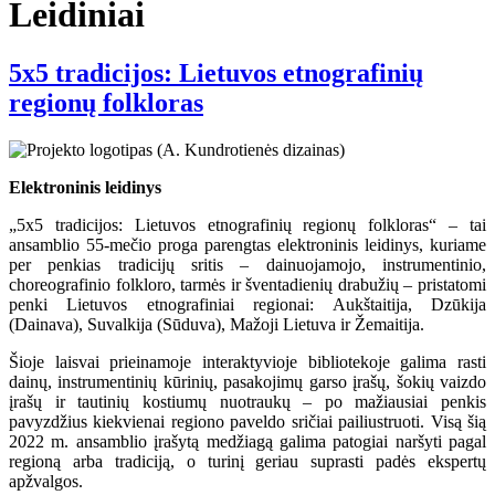
Leidiniai
5x5 tradicijos: Lietuvos etnografinių
regionų folkloras
Elektroninis leidinys
„5x5 tradicijos: Lietuvos etnografinių regionų folkloras“ – tai
ansamblio 55-mečio proga parengtas elektroninis leidinys, kuriame
per penkias tradicijų sritis – dainuojamojo, instrumentinio,
choreografinio folkloro, tarmės ir šventadienių drabužių – pristatomi
penki Lietuvos etnografiniai regionai: Aukštaitija, Dzūkija
(Dainava), Suvalkija (Sūduva), Mažoji Lietuva ir Žemaitija.
Šioje laisvai prieinamoje interaktyvioje bibliotekoje galima rasti
dainų, instrumentinių kūrinių, pasakojimų garso įrašų, šokių vaizdo
įrašų ir tautinių kostiumų nuotraukų – po mažiausiai penkis
pavyzdžius kiekvienai regiono paveldo sričiai pailiustruoti. Visą šią
2022 m. ansamblio įrašytą medžiagą galima patogiai naršyti pagal
regioną arba tradiciją, o turinį geriau suprasti padės ekspertų
apžvalgos.