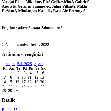
Vertėjai
Elena Mikniūtė, Elzė Griškevičiūtė, Gabrielė
Aputytė, German Simanovič, Julija Vilkaitė, Milda
Pieškutė, Mindaugas Kasiulis, Rasa Alė Petronytė
Projekto vadovė
Sonata Adomaitienė
© Vilniaus universitetas, 2022
Artimiausi renginiai
<<
<
Bal. 2025
>
>>
Pr
An
Tr
Kt
Pn
Šš
Sk
1
2
3
4
5
6
7
8
9
10
11
12
13
14
15
16
17
18
19
20
21
22
23
24
25
26
27
28
29
30
Ratilio
Ratilio 55