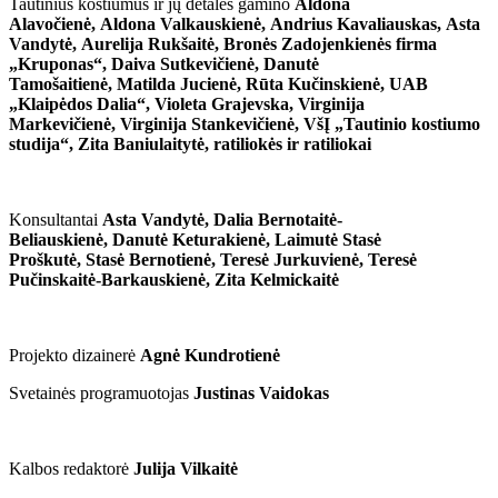
Tautinius kostiumus ir jų detales gamino
Aldona
Alavočienė, Aldona Valkauskienė, Andrius Kavaliauskas, Asta
Vandytė, Aurelija Rukšaitė, Bronės Zadojenkienės firma
„Kruponas“, Daiva Sutkevičienė, Danutė
Tamošaitienė, Matilda Jucienė, Rūta Kučinskienė, UAB
„Klaipėdos Dalia“, Violeta Grajevska, Virginija
Markevičienė, Virginija Stankevičienė, VšĮ „Tautinio kostiumo
studija“, Zita Baniulaitytė, ratiliokės ir ratiliokai
Konsultantai
Asta Vandytė,
Dalia Bernotaitė-
Beliauskienė,
Danutė Keturakienė,
Laimutė Stasė
Proškutė,
Stasė Bernotienė,
Teresė Jurkuvienė,
Teresė
Pučinskaitė-Barkauskienė,
Zita Kelmickaitė
Projekto dizainerė
Agnė Kundrotienė
Svetainės programuotojas
Justinas Vaidokas
Kalbos redaktorė
Julija Vilkaitė