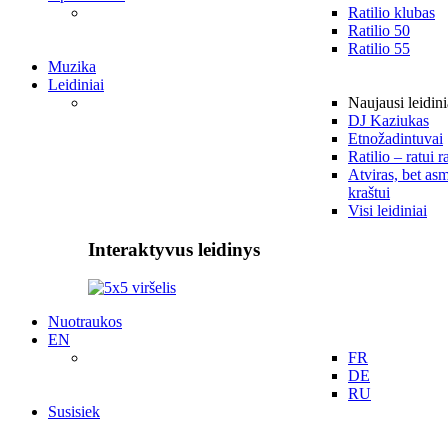
Ratilio klubas
Ratilio 50
Ratilio 55
Muzika
Leidiniai
Naujausi leidini
DJ Kaziukas
Etnožadintuvai
Ratilio – ratui r
Atviras, bet asm
kraštui
Visi leidiniai
Interaktyvus leidinys
Nuotraukos
EN
FR
DE
RU
Susisiek