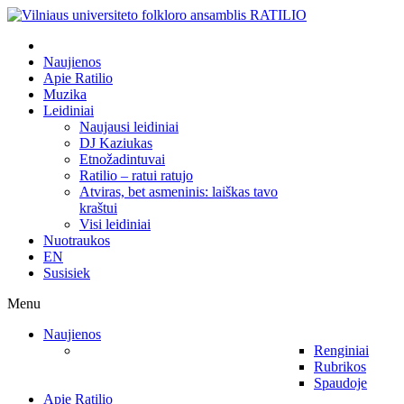
Naujienos
Apie Ratilio
Muzika
Leidiniai
Naujausi leidiniai
DJ Kaziukas
Etnožadintuvai
Ratilio – ratui ratujo
Atviras, bet asmeninis: laiškas tavo
kraštui
Visi leidiniai
Nuotraukos
EN
Susisiek
Menu
Naujienos
Renginiai
Rubrikos
Spaudoje
Apie Ratilio