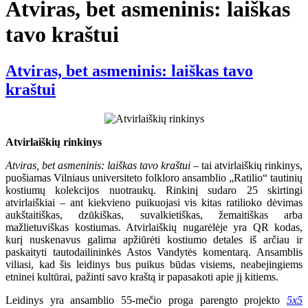
Atviras, bet asmeninis: laiškas
tavo kraštui
Atviras, bet asmeninis: laiškas tavo
kraštui
Atvirlaiškių rinkinys
Atviras, bet asmeninis: laiškas tavo kraštui
– tai atvirlaiškių rinkinys,
puošiamas Vilniaus universiteto folkloro ansamblio „Ratilio“ tautinių
kostiumų kolekcijos nuotraukų. Rinkinį sudaro 25 skirtingi
atvirlaiškiai – ant kiekvieno puikuojasi vis kitas ratilioko dėvimas
aukštaitiškas, dzūkiškas, suvalkietiškas, žemaitiškas arba
mažlietuviškas kostiumas. Atvirlaiškių nugarėlėje yra QR kodas,
kurį nuskenavus galima apžiūrėti kostiumo detales iš arčiau ir
paskaityti tautodailininkės Astos Vandytės komentarą. Ansamblis
viliasi, kad šis leidinys bus puikus būdas visiems, neabejingiems
etninei kultūrai, pažinti savo kraštą ir papasakoti apie jį kitiems.
Leidinys yra ansamblio 55-mečio proga parengto projekto
5x5