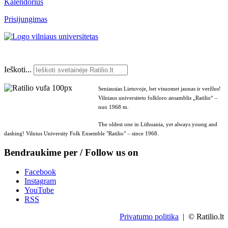
Kalendorius
Prisijungimas
Ieškoti...
Seniausias Lietuvoje, bet visuomet jaunas ir veržlus!
Vilniaus universiteto folkloro ansamblis „Ratilio“ –
nuo 1968 m.
The oldest one in Lithuania, yet always young and
dashing! Vilnius University Folk Ensemble "Ratilio" – since 1968.
Bendraukime per / Follow us on
Facebook
Instagram
YouTube
RSS
Privatumo politika
| © Ratilio.lt