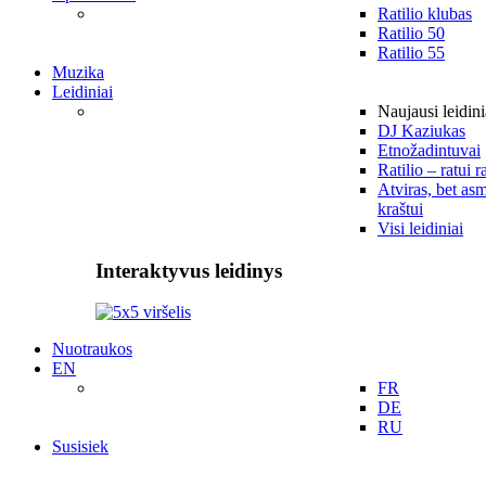
Ratilio klubas
Ratilio 50
Ratilio 55
Muzika
Leidiniai
Naujausi leidini
DJ Kaziukas
Etnožadintuvai
Ratilio – ratui r
Atviras, bet asm
kraštui
Visi leidiniai
Interaktyvus leidinys
Nuotraukos
EN
FR
DE
RU
Susisiek