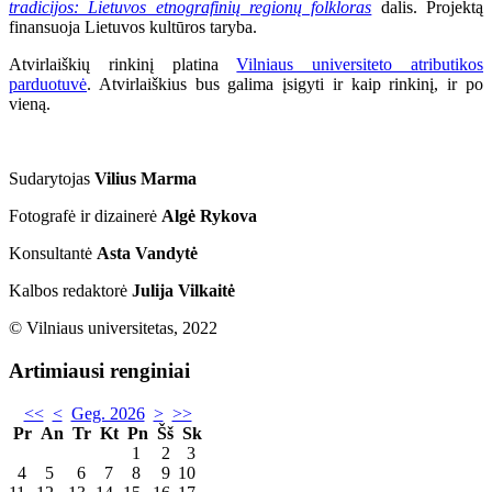
tradicijos: Lietuvos etnografinių regionų folkloras
dalis. Projektą
finansuoja Lietuvos kultūros taryba.
Atvirlaiškių rinkinį platina
Vilniaus universiteto atributikos
parduotuvė
. Atvirlaiškius bus galima įsigyti ir kaip rinkinį, ir po
vieną.
Sudarytojas
Vilius Marma
Fotografė ir dizainerė
Algė Rykova
Konsultantė
Asta Vandytė
Kalbos redaktorė
Julija Vilkaitė
© Vilniaus universitetas, 2022
Artimiausi renginiai
<<
<
Geg. 2026
>
>>
Pr
An
Tr
Kt
Pn
Šš
Sk
1
2
3
4
5
6
7
8
9
10