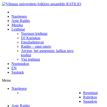
Naujienos
Apie Ratilio
Muzika
Leidiniai
Naujausi leidiniai
DJ Kaziukas
Etnožadintuvai
Ratilio – ratui ratujo
Atviras, bet asmeninis: laiškas tavo
kraštui
Visi leidiniai
Nuotraukos
EN
Susisiek
Menu
Naujienos
Renginiai
Rubrikos
Spaudoje
Apie Ratilio