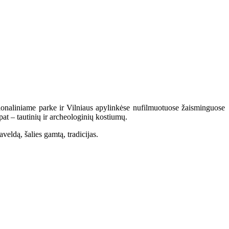
nacionaliniame parke ir Vilniaus apylinkėse nufilmuotuose žaisminguose
at – tautinių ir archeologinių kostiumų.
eldą, šalies gamtą, tradicijas.