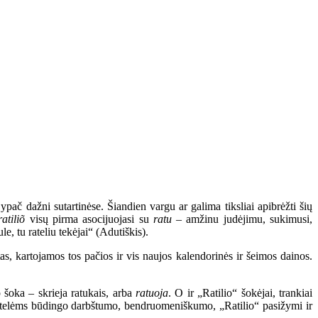
ypač dažni sutartinėse. Šiandien vargu ar galima tiksliai apibrėžti šių
ratiliõ
visų pirma asocijuojasi su
ratu
– amžinu judėjimu, sukimusi,
e, tu rateliu tekėjai“ (Adutiškis).
s, kartojamos tos pačios ir vis naujos kalendorinės ir šeimos dainos.
ip šoka – skrieja ratukais, arba
ratuoja
. O ir „Ratilio“ šokėjai, trankiai
 bitelėms būdingo darbštumo, bendruomeniškumo, „Ratilio“ pasižymi ir