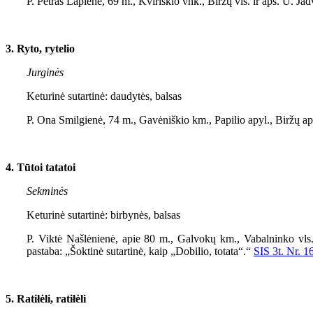
P. Petras Lapienė, 69 m., Kviriškio vnk., Biržų vls. ir aps. U. 
3. Ryto, rytelio
Jurginės
Keturinė sutartinė: daudytės, balsas
P. Ona Smilgienė, 74 m., Gavėniškio km., Papilio apyl., Biržų a
4. Tūtoi tatatoi
Sekminės
Keturinė sutartinė: birbynės, balsas
P. Viktė Našlėnienė, apie 80 m., Galvokų km., Vabalninko vls.,
pastaba: „Šoktinė sutartinė, kaip „Dobilio, totata“.“
SIS 3t. Nr. 1
5. Ratiłėli, ratiłėli