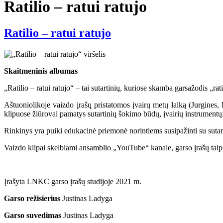
Ratilio – ratui ratujo
Ratilio – ratui ratujo
Skaitmeninis albumas
„Ratilio – ratui ratujo“ – tai sutartinių, kuriose skamba garsažodis „rat
Aštuoniolikoje vaizdo įrašų pristatomos įvairų metų laiką (Jurgines, 
klipuose žiūrovai pamatys sutartinių šokimo būdų, įvairių instrumentų:
Rinkinys yra puiki edukacinė priemonė norintiems susipažinti su sutart
Vaizdo klipai skelbiami ansamblio „YouTube“ kanale, garso įrašų taip 
Įrašyta LNKC garso įrašų studijoje 2021 m.
Garso režisierius
Justinas Ladyga
Garso suvedimas
Justinas Ladyga