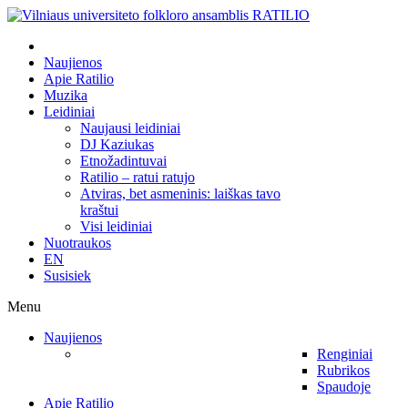
Naujienos
Apie Ratilio
Muzika
Leidiniai
Naujausi leidiniai
DJ Kaziukas
Etnožadintuvai
Ratilio – ratui ratujo
Atviras, bet asmeninis: laiškas tavo
kraštui
Visi leidiniai
Nuotraukos
EN
Susisiek
Menu
Naujienos
Renginiai
Rubrikos
Spaudoje
Apie Ratilio