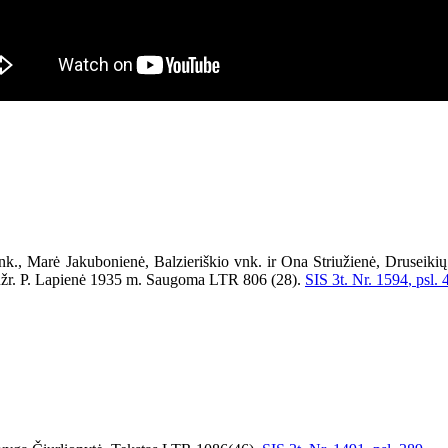
., Marė Jakubonienė, Balzieriškio vnk. ir Ona Striužienė, Druseikių km
. užr. P. Lapienė 1935 m. Saugoma LTR 806 (28).
SIS 3t. Nr. 1
594
, psl.