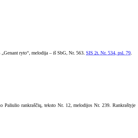
us „Genant ryto“, melodija – iš SbG, Nr.
563
.
SIS
2
t. Nr.
534
, psl. 79
.
 Paliulio rankraščių, teksto Nr. 12, melodijos Nr. 239. Rankraštyje