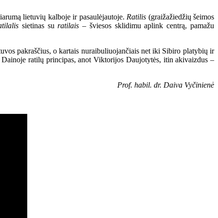
arumą lietuvių kalboje ir pasaulėjautoje.
Ratilis
(graižažiedžių šeimos
atilalis
sietinas su
ratilais
– šviesos sklidimu aplink centrą, pamažu
tuvos pakraščius, o kartais nuraibuliuojančiais net iki Sibiro platybių ir
a. Dainoje ratilų principas, anot Viktorijos Daujotytės, itin akivaizdus –
Prof. habil. dr. Daiva Vyčinienė