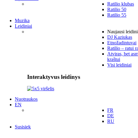
Ratilio klubas
Ratilio 50
Ratilio 55
Muzika
Leidiniai
Naujausi leidini
DJ Kaziukas
Etnožadintuvai
Ratilio – ratui r
Atviras, bet asm
kraštui
Visi leidiniai
Interaktyvus leidinys
Nuotraukos
EN
FR
DE
RU
Susisiek