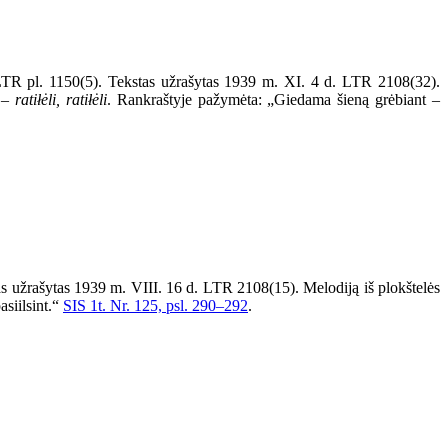
. LTR pl. 1150(5). Tekstas užrašytas 1939 m. XI. 4 d. LTR 2108(32).
ė –
ratiłėli, ratiłėli
. Rankraštyje pažymėta: „Giedama šieną grėbiant –
as užrašytas 1939 m. VIII. 16 d. LTR 2108(15). Melodiją iš plokštelės
asiilsint.“
SIS 1t. Nr. 125, psl. 290–292
.