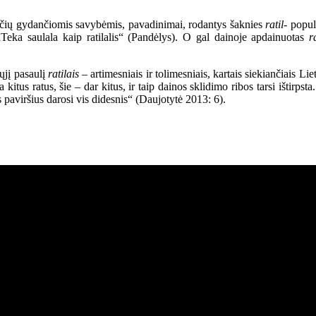
inčių gydančiomis savybėmis, pavadinimai, rodantys šaknies
ratil-
populi
„Teka saulala kaip ratilalis“ (Pandėlys). O gal dainoje apdainuotas
r
tųjį pasaulį
ratilais
– artimesniais ir tolimesniais, kartais siekiančiais Lie
a kitus ratus, šie – dar kitus, ir taip dainos sklidimo ribos tarsi ištirpst
s paviršius darosi vis didesnis“ (Daujotytė 2013: 6).