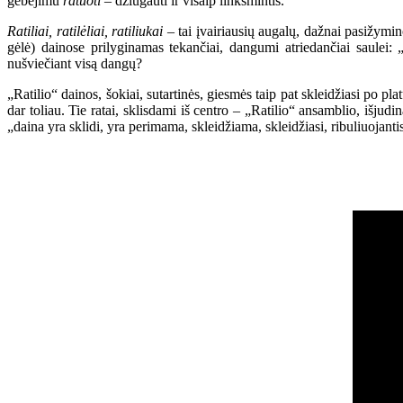
gebėjimu
ratuoti
– džiūgauti ir visaip linksmintis.
Ratiliai, ratilėliai, ratiliukai
– tai įvairiausių augalų, dažnai pasižym
gėlė) dainose prilyginamas tekančiai, dangumi atriedančiai saulei: 
nušviečiant visą dangų?
„Ratilio“ dainos, šokiai, sutartinės, giesmės taip pat skleidžiasi po pla
dar toliau. Tie ratai, sklisdami iš centro – „Ratilio“ ansamblio, išjudin
„daina yra sklidi, yra perimama, skleidžiama, skleidžiasi, ribuliuojanti