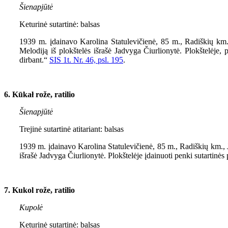
Šienapjūtė
Keturinė sutartinė: balsas
1939 m. įdainavo Karolina Statulevičienė, 85 m., Radiškių km.
Melodiją iš plokštelės išrašė Jadvyga Čiurlionytė. Plokštelėje,
dirbant.“
SIS
1
t. Nr.
46,
psl.
195
.
6. Kūkał rože, ratilio
Šienapjūtė
Trejinė sutartinė atitariant: balsas
1939 m. įdainavo Karolina Statulevičienė, 85 m., Radiškių km., 
išrašė Jadvyga Čiurlionytė. Plokštelėje įdainuoti penki sutartinė
7. Kukol rože, ratilio
Kupolė
Keturinė sutartinė: balsas