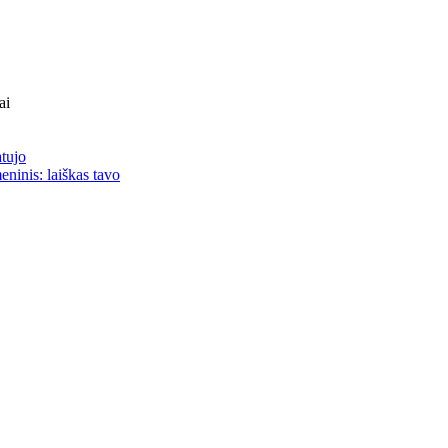
ai
atujo
eninis: laiškas tavo