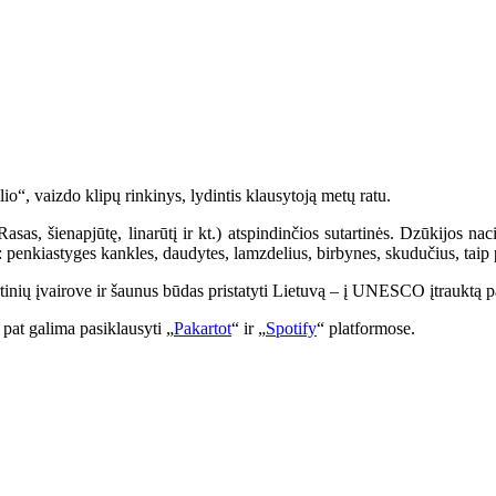
ilio“, vaizdo klipų rinkinys, lydintis klausytoją metų ratu.
Rasas, šienapjūtę, linarūtį ir kt.) atspindinčios sutartinės. Dzūkijos 
 penkiastyges kankles, daudytes, lamzdelius, birbynes, skudučius, taip p
inių įvairove ir šaunus būdas pristatyti Lietuvą – į UNESCO įtrauktą pav
pat galima pasiklausyti „
Pakartot
“ ir „
Spotify
“ platformose.