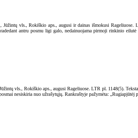
, Jūžintų vls., Rokiškio aps., augusi ir dainas išmokusi Rageliuose
 pradedant antru posmu ligi galo, nedainuojama pirmoji rinkinio eilut
Jūžintų vls., Rokiškio aps., augusi Rageliuose. LTR pl. 1148(5). Tekst
s posmai nesiskiria nuo užrašytųjų. Rankraštyje pažymėta: „Rugiapjūtėj p