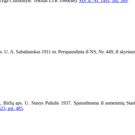
Jadvyga Čiurlionytė. Tekstas LTR 1086(46).
SIS 3t. Nr. 1491, psl. 389
.
ps. U. A. Sabaliauskas
1911
m. Perspausdinta iš NS, Nr.
449
, iš skyria
 Biržų aps. U. Stasys Paliulis 1937. Spausdinama iš asmeninių Stasio
62
3
, psl. 485
.