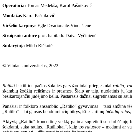
Operatoriai
Tomas Medekša, Karol Pašnikovič
Montažas
Karol Pašnikovič
Viršelio karpinys
Eglė Dvarionaitė-Vindašienė
Straipsnio autorė
prof. habil. dr. Daiva Vyčinienė
Sudarytoja
Milda Ričkutė
© Vilniaus universitetas, 2022
Ratiliõ
ir kiti tos pačios šaknies garsažodiniai priegiesmiai
ratilia, ra
skambių žodžių reikšmes ir prasmes. Šiaip ar taip, nuolatinis jų kar
besikartojančiu judėjimo keliu. Pastarasis dažnai sugretinamas su saulė
Panašiai ir folkloro ansamblio „Ratilio“ gyvavimas – tarsi amžina tė
„Ratilio“ – tai gausus bendraminčių būrys, išties artimų
bičiulių ratas
,
Aktyvią „Ratilio“ koncertinę veiklą galima sugretinti su darbščiųjų 
šokdami, suka ratilus. „Ratiliokai“, kaip tos
ratuotos
– medumi ar vaš