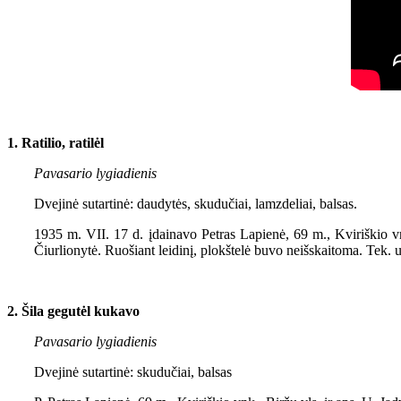
1. Ratilio, ratilėl
Pavasario lygiadienis
Dvejinė sutartinė: daudytės, skudučiai, lamzdeliai, balsas.
1935 m. VII. 17 d. įdainavo Petras Lapienė, 69 m., Kviriškio vnk
Čiurlionytė. Ruošiant leidinį, plokštelė buvo neišskaitoma. Tek
2. Šila gegutėl kukavo
Pavasario lygiadienis
Dvejinė sutartinė: skudučiai, balsas