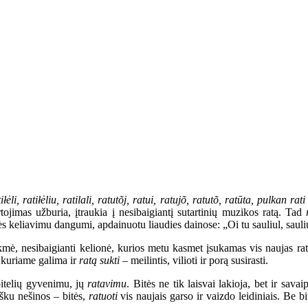
tiłėli, ratiłėliu, ratilali, ratutõj, ratui, ratujõ, ratutõ, ratūta, pulkan rati
tojimas užburia, įtraukia į nesibaigiantį sutartinių muzikos ratą. Tad
s keliavimu dangumi, apdainuotu liaudies dainose: „Oi tu sauliul, sauliul
kmė, nesibaigianti kelionė, kurios metu kasmet įsukamas vis naujas rata
 kuriame galima ir
ratą sukti
– meilintis, vilioti ir porą susirasti.
bitelių gyvenimu, jų
ratavimu
. Bitės ne tik laisvai lakioja, bet ir sava
ku nešinos – bitės,
ratuoti
vis naujais garso ir vaizdo leidiniais. Be