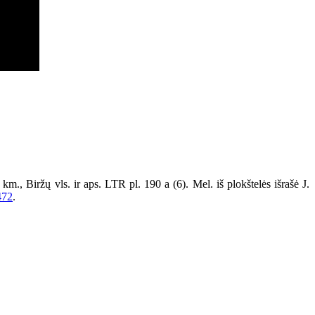
., Biržų vls. ir aps. LTR pl. 190 a (6). Mel. iš plokštelės išrašė J.
 472
.