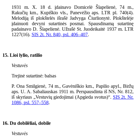
1931 m. X. 18 d. įdainavo Domicelė Šlapelienė, 74 m.,
Rakučių km., Kupiškio vls., Panevėžio aps. LTR pl. 740(4).
Melodiją iš plokštelės išrašė Jadvyga Čiurlionytė. Plokštelėje
įdainuoti devyni sutartinės posmai. Spausdinamą sutartinę
padainavo D. Šlapelienė. Užrašė St. Juodeikaitė 1937 m. LTR
1227(16).
SIS 2t. Nr. 840, psl.
406–407
.
15. Lioi lylio, ratilio
Vestuvės
Trejinė sutartinė: balsas
P. Ona Smilgienė, 74 m., Gavėniškio km., Papilio apyl., Biržų
aps. U. A. Sabaliauskas 1911 m. Perspausdinta iš NS, Nr. 812,
iš skyriaus „Vestuvių giedojimai (Apgieda svotus)“.
SIS 2t. Nr.
1086, psl.
557–558
.
16. Du dobilėliai, dobile
Vestuvės