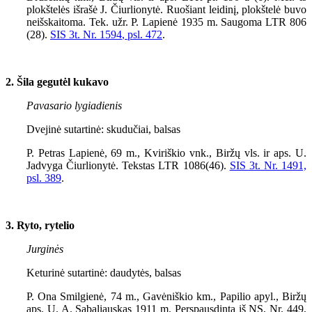
plokštelės išrašė J. Čiurlionytė. Ruošiant leidinį, plokštelė buvo
neišskaitoma. Tek. užr. P. Lapienė 1935 m. Saugoma LTR 806
(28).
SIS 3t. Nr. 1
594
, psl. 472
.
2. Šila gegutėl kukavo
Pavasario lygiadienis
Dvejinė sutartinė: skudučiai, balsas
P. Petras Lapienė, 69 m., Kviriškio vnk., Biržų vls. ir aps. U.
Jadvyga Čiurlionytė. Tekstas LTR 1086(46).
SIS 3t. Nr. 1491,
psl. 389
.
3. Ryto, rytelio
Jurginės
Keturinė sutartinė: daudytės, balsas
P. Ona Smilgienė, 74 m., Gavėniškio km., Papilio apyl., Biržų
aps. U. A. Sabaliauskas
1911
m. Perspausdinta iš NS, Nr.
449
,