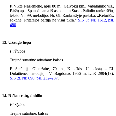
P. Viktė Našlėnienė, apie 80 m., Galvokų km., Vabalninko vls.,
Biržų aps. Spausdinama iš asmeninių Stasio Paliulio rankraščių,
teksto Nr.
99
, melodijos Nr.
69
. Rankraštyje pastaba: „Keturiõs,
šoktinė. Pritarėjos partija ne visai tikra.“
SIS 3t. Nr. 1612, psl.
480
.
13. Užaugo liepa
Piršlybos
Trejinė sutartinė atitariant: balsas
P. Stefanija Glemžaitė, 70 m., Kupiškis. U. tekstą – El.
Dulaitienė, melodiją – V. Bagdonas
1956
m. LTR
2994(18).
SIS 2t. Nr. 690
, psl.
232–237
.
14. Ričiau rotų, dobilio
Piršlybos
Trejinė sutartinė: balsas