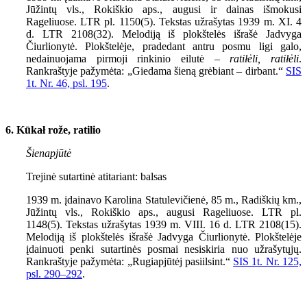
Jūžintų vls., Rokiškio aps., augusi ir dainas išmokusi
Rageliuose. LTR pl. 1150(5). Tekstas užrašytas 1939 m. XI. 4
d. LTR 2108(32). Melodiją iš plokštelės išrašė Jadvyga
Čiurlionytė. Plokštelėje, pradedant antru posmu ligi galo,
nedainuojama pirmoji rinkinio eilutė –
ratiłėli, ratiłėli
.
Rankraštyje pažymėta: „Giedama šieną grėbiant – dirbant.“
SIS
1
t. Nr.
46,
psl.
195
.
6. Kūkał rože, ratilio
Šienapjūtė
Trejinė sutartinė atitariant: balsas
1939 m. įdainavo Karolina Statulevičienė, 85 m., Radiškių km.,
Jūžintų vls., Rokiškio aps., augusi Rageliuose. LTR pl.
1148(5). Tekstas užrašytas 1939 m. VIII. 16 d. LTR 2108(15).
Melodiją iš plokštelės išrašė Jadvyga Čiurlionytė. Plokštelėje
įdainuoti penki sutartinės posmai nesiskiria nuo užrašytųjų.
Rankraštyje pažymėta: „Rugiapjūtėj pasiilsint.“
SIS 1t. Nr. 125,
psl. 290–292
.