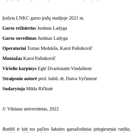
Įrašyta LNKC garso įrašų studijoje 2021 m.
Garso režisierius
Justinas Ladyga
Garso suvedimas
Justinas Ladyga
Operatoriai
Tomas Medekša, Karol Pašnikovič
Montažas
Karol Pašnikovič
Viršelio karpinys
Eglė Dvarionaitė-Vindašienė
Straipsnio autorė
prof. habil. dr. Daiva Vyčinienė
Sudarytoja
Milda Ričkutė
© Vilniaus universitetas, 2022
Ratiliõ
ir kiti tos pačios šaknies garsažodiniai priegiesmiai
ratilia,