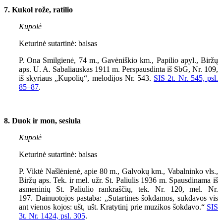
7. Kukol rože, ratilio
Kupolė
Keturinė sutartinė: balsas
P. Ona Smilgienė, 74 m., Gavėniškio km., Papilio apyl., Biržų
aps. U. A. Sabaliauskas 1911 m. Perspausdinta iš SbG, Nr. 109,
iš skyriaus „Kupolių“, melodijos Nr. 543.
SIS 2t. Nr. 545, psl.
85–87
.
8. Duok ir mon, sesiula
Kupolė
Keturinė sutartinė: balsas
P. Viktė Našlėnienė, apie 80 m., Galvokų km., Vabalninko vls.,
Biržų aps. Tek. ir mel. užr. St. Paliulis 1936 m. Spausdinama iš
asmeninių St. Paliulio rankraščių, tek. Nr. 120, mel. Nr.
197.
Dainuotojos pastaba: „Sutartines šokdamos, sukdavos vis
ant vienos kojos: ušt, ušt. Kratytinį prie muzikos šokdavo.“
SIS
3t. Nr. 1424, psl. 305
.