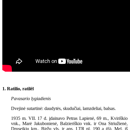
1. Ratilio, ratilėl
Pavasario lygiadienis
Dvejinė sutartinė: daudytės, skudučiai, lamzdeliai, balsas.
1935 m. VII. 17 d. įdainavo Petras Lapienė, 69 m., Kviriškio
vnk., Marė Jakubonienė, Balzieriškio vnk. ir Ona Striužienė,
Druseikių km., Biržų vls. ir aps. LTR pl. 190 a (6). Mel. iš