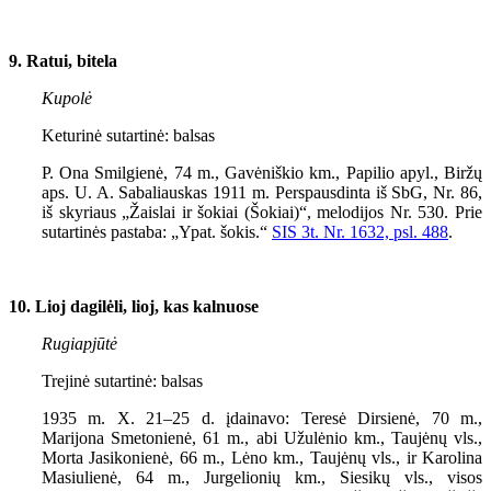
9. Ratui, bitela
Kupolė
Keturinė sutartinė: balsas
P. Ona Smilgienė, 74 m., Gavėniškio km., Papilio apyl., Biržų
aps. U. A. Sabaliauskas 1911 m. Perspausdinta iš SbG, Nr. 86,
iš skyriaus „Žaislai ir šokiai (Šokiai)“, melodijos Nr. 530. Prie
sutartinės pastaba: „Ypat. šokis.“
SIS
3
t. Nr. 1632, psl. 488
.
10. Lioj dagilėli, lioj, kas kalnuose
Rugiapjūtė
Trejinė sutartinė: balsas
1935 m. X. 21–25 d. įdainavo: Teresė Dirsienė, 70 m.,
Marijona Smetonienė, 61 m., abi Užulėnio km., Taujėnų vls.,
Morta Jasikonienė, 66 m., Lėno km., Taujėnų vls., ir Karolina
Masiulienė, 64 m., Jurgelionių km., Siesikų vls., visos