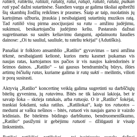
ratiłėli, ratiłėliu, ratilali, ratutõj, ratui, ratujõ, ratutõ, ratūta, pulkan
rati
ypač dažni sutartinėse. Šiandien vargu ar galima tiksliai apibrėžti
šių skambių žodžių reikšmes ir prasmes. Šiaip ar taip, nuolatinis jų
kartojimas užburia, įtraukia į nesibaigiantį sutartinių muzikos ratą.
Tad
ratiliõ
visų pirma asocijuojasi su
ratu
– amžinu judėjimu,
sukimusi, besikartojančiu judėjimo keliu. Pastarasis dažnai
sugretinamas su saulės keliavimu dangumi, apdainuotu liaudies
dainose: „Oi tu sauliul, sauliule, tu rateliu tekėjai“ (Adutiškis).
Panašiai ir folkloro ansamblio „Ratilio“ gyvavimas – tarsi amžina
tėkmė, nesibaigianti kelionė, kurios metu kasmet įsukamas vis
naujas ratas, kartojamos tos pačios ir vis naujos kalendorinės ir
šeimos dainos. „Ratilio“ – tai gausus bendraminčių būrys, išties
artimų
bičiulių ratas
, kuriame galima ir
ratą sukti
– meilintis, vilioti
ir porą susirasti.
Aktyvią „Ratilio“ koncertinę veiklą galima sugretinti su darbščiųjų
bitelių gyvenimu, jų
ratavimu
. Bitės ne tik laisvai lakioja, bet ir
savaip šoka – skrieja ratukais, arba
ratuoja
. O ir „Ratilio“ šokėjai,
trankiai šokdami, suka ratilus. „Ratiliokai“, kaip tos
ratuotos
–
medumi ar vašku nešinos – bitės,
ratuoti
vis naujais garso ir vaizdo
leidiniais. Be bitelėms būdingo darbštumo, bendruomeniškumo,
„Ratilio“ pasižymi ir gebėjimu
ratuoti
– džiūgauti ir visaip
linksmintis.