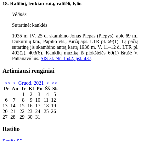
18. Ratilioj, lenkiau ratą, ratilėli, lylio
Vėlinės
Sutartinė: kanklės
1935
m. IV.
25
d. skambino Jonas Plepas (Plepys), apie
69
m.,
Dukurnių km., Papilio vls., Biržų aps. LTR pl. 69(1). Tą pačią
sutartinę jis skambino antrą kartą 1936 m. V. 11–12 d. LTR pl.
402(2), 403(6). Kanklių muziką iš plokštelės 69(1) išrašė V.
Paltanavičius.
SIS 3t. Nr. 1542, psl. 437
.
Artimiausi renginiai
<<
<
Gruod. 2021
>
>>
Pr
An
Tr
Kt
Pn
Šš
Sk
1
2
3
4
5
6
7
8
9
10
11
12
13
14
15
16
17
18
19
20
21
22
23
24
25
26
27
28
29
30
31
Ratilio