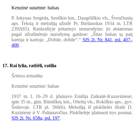
Keturinė sutartinė: balsas
P. Jokynas Sergėda, Seniškio km., Daugėliškio vls., Švenčionių
aps. Tekstą ir melodiją užrašė Pr. Bieliauskas 1934 m. LTR
2392(65). Rankraštyje pritarinys nenurodytas; jis atstatomas
pagal užrašinėtojo nurodymą gaidose: „Šitas balsas tą patį
kartoja ir kartoja: „Dobile, dobile“.“
SIS 2t. Nr. 841, psl. 407–
408
.
17. Rai lylia, rati
ł
ėli, ratilia
Šeimos tematika
Keturinė sutartinė: balsas
1937 m. I. 16–29 d. įdainavo Emilija Zaikaitė-Kuzavinienė,
apie 35 m., gim. Rūmiškių km., Obelių vls., Rokiškio aps., gyv.
Šeduvoje. LTR pl. 560(6). Melodiją iš plokštelės išrašė D.
Kuzinienė ir V. Paltanavičius. Plokštelėje įdainuoti trys posmai.
SIS 2t. Nr. 658a, psl. 197
.