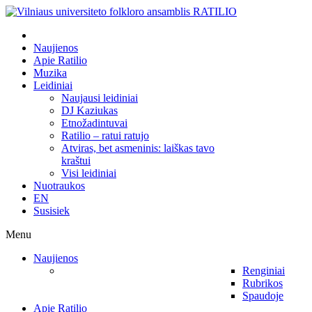
Naujienos
Apie Ratilio
Muzika
Leidiniai
Naujausi leidiniai
DJ Kaziukas
Etnožadintuvai
Ratilio – ratui ratujo
Atviras, bet asmeninis: laiškas tavo
kraštui
Visi leidiniai
Nuotraukos
EN
Susisiek
Menu
Naujienos
Renginiai
Rubrikos
Spaudoje
Apie Ratilio