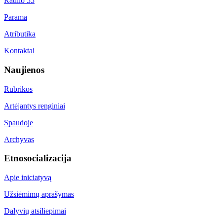
Ratilio 55
Parama
Atributika
Kontaktai
Naujienos
Rubrikos
Artėjantys renginiai
Spaudoje
Archyvas
Etnosocializacija
Apie iniciatyvą
Užsiėmimų aprašymas
Dalyvių atsiliepimai