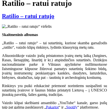
Ratilio – ratui ratujo
Ratilio – ratui ratujo
Skaitmeninis albumas
„Ratilio – ratui ratujo“ – tai sutartinių, kuriose skamba garsažodis
„ratilio“, vaizdo klipų rinkinys, lydintis klausytoją metų ratu.
Aštuoniolikoje vaizdo įrašų pristatomos įvairų metų laiką (Jurgines,
Rasas, šienapjūtę, linarūtį ir kt.) atspindinčios sutartinės. Dzūkijos
nacionaliniame parke ir Vilniaus apylinkėse nufilmuotuose
žaisminguose klipuose žiūrovai pamatys sutartinių šokimo būdų,
įvairių instrumentų: penkiastyges kankles, daudytes, lamzdelius,
birbynes, skudučius, taip pat – tautinių ir archeologinių kostiumų.
Rinkinys yra puiki edukacinė priemonė norintiems susipažinti su
sutartinių įvairove ir šaunus būdas pristatyti Lietuvą – į UNESCO
įtrauktą paveldą, šalies gamtą, tradicijas.
Vaizdo klipai skelbiami ansamblio „YouTube“ kanale, garso įrašų
taip pat galima pasiklausyti „
Pakartot
“ ir „
Spotify
“ platformose.