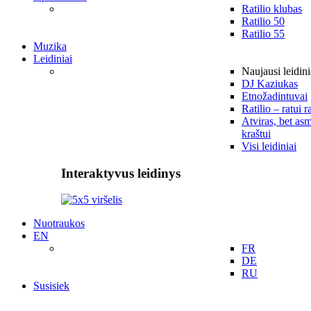
Ratilio klubas
Ratilio 50
Ratilio 55
Muzika
Leidiniai
Naujausi leidini
DJ Kaziukas
Etnožadintuvai
Ratilio – ratui r
Atviras, bet asm
kraštui
Visi leidiniai
Interaktyvus leidinys
Nuotraukos
EN
FR
DE
RU
Susisiek