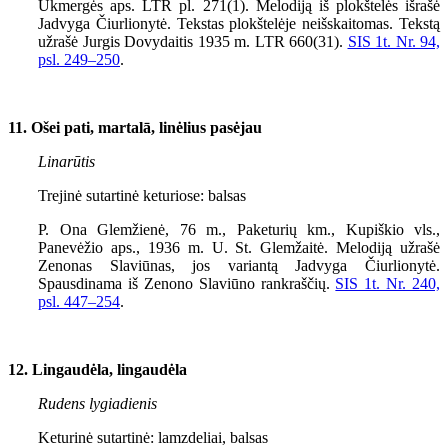
Ukmergės aps. LTR pl. 271(1). Melodiją iš plokštelės išrašė
Jadvyga Čiurlionytė. Tekstas plokštelėje neišskaitomas. Tekstą
užrašė Jurgis Dovydaitis 1935 m. LTR 660(31).
SIS 1t. Nr. 94,
psl.
249–250
.
11. Ošei pati, martalā, linėlius pasėjau
Linarūtis
Trejinė sutartinė keturiose: balsas
P. Ona Glemžienė, 76 m., Paketurių km., Kupiškio vls.,
Panevėžio aps., 1936 m. U. St. Glemžaitė. Melodiją užrašė
Zenonas Slaviūnas, jos variantą Jadvyga Čiurlionytė.
Spausdinama iš Zenono Slaviūno rankraščių.
SIS 1t. Nr. 240,
psl.
447–254
.
12. Lingaudėla, lingaudėla
Rudens lygiadienis
Keturinė sutartinė: lamzdeliai, balsas