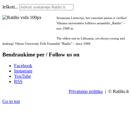
Ieškoti...
Seniausias Lietuvoje, bet visuomet jaunas ir veržlus!
Vilniaus universiteto folkloro ansamblis „Ratilio“ –
nuo 1968 m.
The oldest one in Lithuania, yet always young and
dashing! Vilnius University Folk Ensemble "Ratilio" – since 1968.
Bendraukime per / Follow us on
Facebook
Instagram
YouTube
RSS
Privatumo politika
| © Ratilio.lt
Go to top