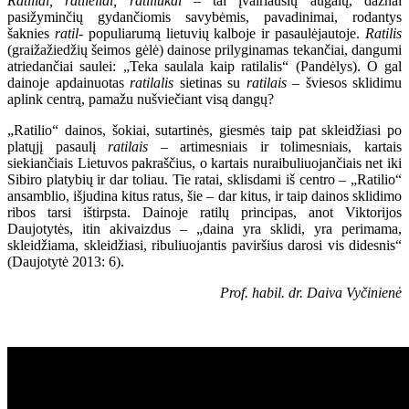
Ratiliai, ratilėliai, ratiliukai
– tai įvairiausių augalų, dažnai
pasižyminčių gydančiomis savybėmis, pavadinimai, rodantys
šaknies
ratil-
populiarumą lietuvių kalboje ir pasaulėjautoje.
Ratilis
(graižažiedžių šeimos gėlė) dainose prilyginamas tekančiai, dangumi
atriedančiai saulei: „Teka saulala kaip ratilalis“ (Pandėlys). O gal
dainoje apdainuotas
ratilalis
sietinas su
ratilais
– šviesos sklidimu
aplink centrą, pamažu nušviečiant visą dangų?
„Ratilio“ dainos, šokiai, sutartinės, giesmės taip pat skleidžiasi po
platųjį pasaulį
ratilais
– artimesniais ir tolimesniais, kartais
siekiančiais Lietuvos pakraščius, o kartais nuraibuliuojančiais net iki
Sibiro platybių ir dar toliau. Tie ratai, sklisdami iš centro – „Ratilio“
ansamblio, išjudina kitus ratus, šie – dar kitus, ir taip dainos sklidimo
ribos tarsi ištirpsta. Dainoje ratilų principas, anot Viktorijos
Daujotytės, itin akivaizdus – „daina yra sklidi, yra perimama,
skleidžiama, skleidžiasi, ribuliuojantis paviršius darosi vis didesnis“
(Daujotytė 2013: 6).
Prof. habil. dr. Daiva Vyčinienė