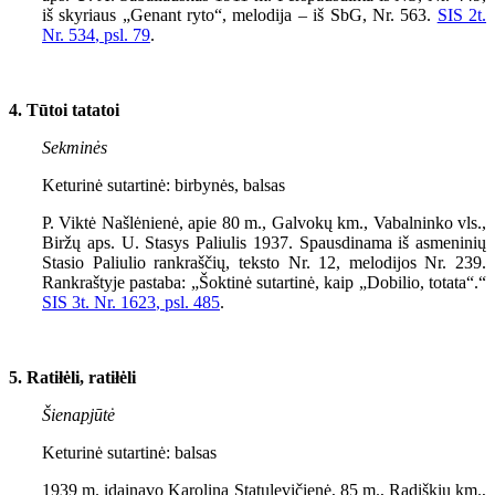
iš skyriaus „Genant ryto“, melodija – iš SbG, Nr.
563
.
SIS
2
t.
Nr.
534
, psl. 79
.
4. Tūtoi tatatoi
Sekminės
Keturinė sutartinė: birbynės, balsas
P. Viktė Našlėnienė, apie 80 m., Galvokų km., Vabalninko vls.,
Biržų aps. U. Stasys Paliulis 1937. Spausdinama iš asmeninių
Stasio Paliulio rankraščių, teksto Nr. 12, melodijos Nr. 239.
Rankraštyje pastaba: „Šoktinė sutartinė, kaip „Dobilio, totata“.“
SIS 3t. Nr. 162
3
, psl. 485
.
5. Ratiłėli, ratiłėli
Šienapjūtė
Keturinė sutartinė: balsas
1939 m. įdainavo Karolina Statulevičienė, 85 m., Radiškių km.,