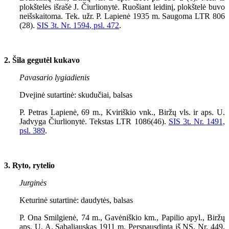
plokštelės išrašė J. Čiurlionytė. Ruošiant leidinį, plokštelė buvo
neišskaitoma. Tek. užr. P. Lapienė 1935 m. Saugoma LTR 806
(28).
SIS 3t. Nr. 1
594
, psl. 472
.
2. Šila gegutėl kukavo
Pavasario lygiadienis
Dvejinė sutartinė: skudučiai, balsas
P. Petras Lapienė, 69 m., Kviriškio vnk., Biržų vls. ir aps. U.
Jadvyga Čiurlionytė. Tekstas LTR 1086(46).
SIS 3t. Nr. 1491,
psl. 389
.
3. Ryto, rytelio
Jurginės
Keturinė sutartinė: daudytės, balsas
P. Ona Smilgienė, 74 m., Gavėniškio km., Papilio apyl., Biržų
aps. U. A. Sabaliauskas
1911
m. Perspausdinta iš NS, Nr.
449
,