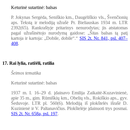
Keturinė sutartinė: balsas
P. Jokynas Sergėda, Seniškio km., Daugėliškio vls., Švenčionių
aps. Tekstą ir melodiją užrašė Pr. Bieliauskas 1934 m. LTR
2392(65). Rankraštyje pritarinys nenurodytas; jis atstatomas
pagal užrašinėtojo nurodymą gaidose: „Šitas balsas tą patį
kartoja ir kartoja: „Dobile, dobile“.“
SIS 2t. Nr. 841, psl. 407–
408
.
17. Rai lylia, rati
ł
ėli, ratilia
Šeimos tematika
Keturinė sutartinė: balsas
1937 m. I. 16–29 d. įdainavo Emilija Zaikaitė-Kuzavinienė,
apie 35 m., gim. Rūmiškių km., Obelių vls., Rokiškio aps., gyv.
Šeduvoje. LTR pl. 560(6). Melodiją iš plokštelės išrašė D.
Kuzinienė ir V. Paltanavičius. Plokštelėje įdainuoti trys posmai.
SIS 2t. Nr. 658a, psl. 197
.