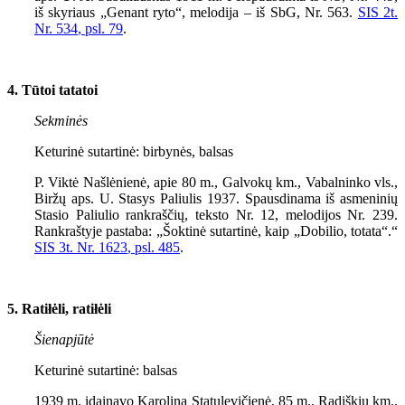
iš skyriaus „Genant ryto“, melodija – iš SbG, Nr.
563
.
SIS
2
t.
Nr.
534
, psl. 79
.
4. Tūtoi tatatoi
Sekminės
Keturinė sutartinė: birbynės, balsas
P. Viktė Našlėnienė, apie 80 m., Galvokų km., Vabalninko vls.,
Biržų aps. U. Stasys Paliulis 1937. Spausdinama iš asmeninių
Stasio Paliulio rankraščių, teksto Nr. 12, melodijos Nr. 239.
Rankraštyje pastaba: „Šoktinė sutartinė, kaip „Dobilio, totata“.“
SIS 3t. Nr. 162
3
, psl. 485
.
5. Ratiłėli, ratiłėli
Šienapjūtė
Keturinė sutartinė: balsas
1939 m. įdainavo Karolina Statulevičienė, 85 m., Radiškių km.,