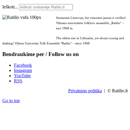
Ieškoti...
Seniausias Lietuvoje, bet visuomet jaunas ir veržlus!
Vilniaus universiteto folkloro ansamblis „Ratilio“ –
nuo 1968 m.
The oldest one in Lithuania, yet always young and
dashing! Vilnius University Folk Ensemble "Ratilio" – since 1968.
Bendraukime per / Follow us on
Facebook
Instagram
YouTube
RSS
Privatumo politika
| © Ratilio.lt
Go to top