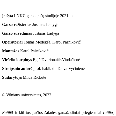
Įrašyta LNKC garso įrašų studijoje 2021 m.
Garso režisierius
Justinas Ladyga
Garso suvedimas
Justinas Ladyga
Operatoriai
Tomas Medekša, Karol Pašnikovič
Montažas
Karol Pašnikovič
Viršelio karpinys
Eglė Dvarionaitė-Vindašienė
Straipsnio autorė
prof. habil. dr. Daiva Vyčinienė
Sudarytoja
Milda Ričkutė
© Vilniaus universitetas, 2022
Ratiliõ
ir kiti tos pačios šaknies garsažodiniai priegiesmiai
ratilia,