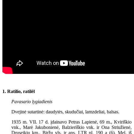
1. Ratilio, ratilėl
Pavasario lygiadienis
Dvejinė sutartinė: daudytės, skudučiai, lamzdeliai, balsas.
1935 m. VII. 17 d. įdainavo Petras Lapienė, 69 m., Kviriškio
vnk., Marė Jakubonienė, Balzieriškio vnk. ir Ona Striužienė,
Druseikių km., Biržų vls. ir aps. LTR pl. 190 a (6). Mel. iš