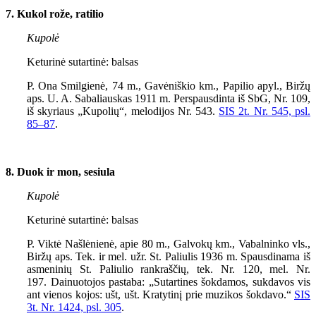
7. Kukol rože, ratilio
Kupolė
Keturinė sutartinė: balsas
P. Ona Smilgienė, 74 m., Gavėniškio km., Papilio apyl., Biržų
aps. U. A. Sabaliauskas 1911 m. Perspausdinta iš SbG, Nr. 109,
iš skyriaus „Kupolių“, melodijos Nr. 543.
SIS 2t. Nr. 545, psl.
85–87
.
8. Duok ir mon, sesiula
Kupolė
Keturinė sutartinė: balsas
P. Viktė Našlėnienė, apie 80 m., Galvokų km., Vabalninko vls.,
Biržų aps. Tek. ir mel. užr. St. Paliulis 1936 m. Spausdinama iš
asmeninių St. Paliulio rankraščių, tek. Nr. 120, mel. Nr.
197.
Dainuotojos pastaba: „Sutartines šokdamos, sukdavos vis
ant vienos kojos: ušt, ušt. Kratytinį prie muzikos šokdavo.“
SIS
3t. Nr. 1424, psl. 305
.