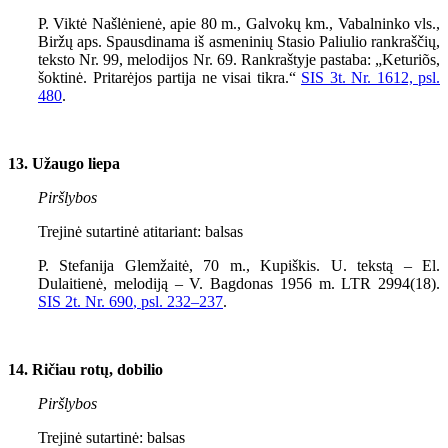
P. Viktė Našlėnienė, apie 80 m., Galvokų km., Vabalninko vls.,
Biržų aps. Spausdinama iš asmeninių Stasio Paliulio rankraščių,
teksto Nr.
99
, melodijos Nr.
69
. Rankraštyje pastaba: „Keturiõs,
šoktinė. Pritarėjos partija ne visai tikra.“
SIS 3t. Nr. 1612, psl.
480
.
13. Užaugo liepa
Piršlybos
Trejinė sutartinė atitariant: balsas
P. Stefanija Glemžaitė, 70 m., Kupiškis. U. tekstą – El.
Dulaitienė, melodiją – V. Bagdonas
1956
m. LTR
2994(18).
SIS 2t. Nr. 690
, psl.
232–237
.
14. Ričiau rotų, dobilio
Piršlybos
Trejinė sutartinė: balsas