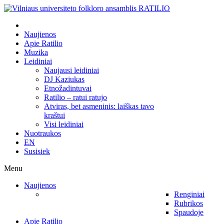
Naujienos
Apie Ratilio
Muzika
Leidiniai
Naujausi leidiniai
DJ Kaziukas
Etnožadintuvai
Ratilio – ratui ratujo
Atviras, bet asmeninis: laiškas tavo
kraštui
Visi leidiniai
Nuotraukos
EN
Susisiek
Menu
Naujienos
Renginiai
Rubrikos
Spaudoje
Apie Ratilio