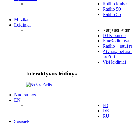
Ratilio klubas
Ratilio 50
Ratilio 55
Muzika
Leidiniai
Naujausi leidini
DJ Kaziukas
Etnožadintuvai
Ratilio – ratui r
Atviras, bet asm
kraštui
Visi leidiniai
Interaktyvus leidinys
Nuotraukos
EN
FR
DE
RU
Susisiek