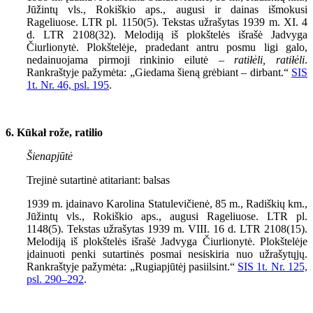
Jūžintų vls., Rokiškio aps., augusi ir dainas išmokusi
Rageliuose. LTR pl. 1150(5). Tekstas užrašytas 1939 m. XI. 4
d. LTR 2108(32). Melodiją iš plokštelės išrašė Jadvyga
Čiurlionytė. Plokštelėje, pradedant antru posmu ligi galo,
nedainuojama pirmoji rinkinio eilutė –
ratiłėli, ratiłėli
.
Rankraštyje pažymėta: „Giedama šieną grėbiant – dirbant.“
SIS
1
t. Nr.
46,
psl.
195
.
6. Kūkał rože, ratilio
Šienapjūtė
Trejinė sutartinė atitariant: balsas
1939 m. įdainavo Karolina Statulevičienė, 85 m., Radiškių km.,
Jūžintų vls., Rokiškio aps., augusi Rageliuose. LTR pl.
1148(5). Tekstas užrašytas 1939 m. VIII. 16 d. LTR 2108(15).
Melodiją iš plokštelės išrašė Jadvyga Čiurlionytė. Plokštelėje
įdainuoti penki sutartinės posmai nesiskiria nuo užrašytųjų.
Rankraštyje pažymėta: „Rugiapjūtėj pasiilsint.“
SIS 1t. Nr. 125,
psl. 290–292
.