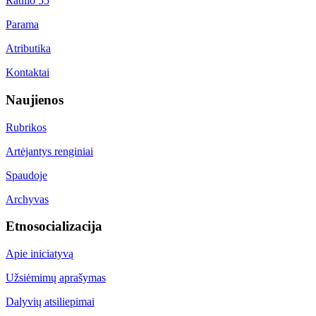
Ratilio 55
Parama
Atributika
Kontaktai
Naujienos
Rubrikos
Artėjantys renginiai
Spaudoje
Archyvas
Etnosocializacija
Apie iniciatyvą
Užsiėmimų aprašymas
Dalyvių atsiliepimai