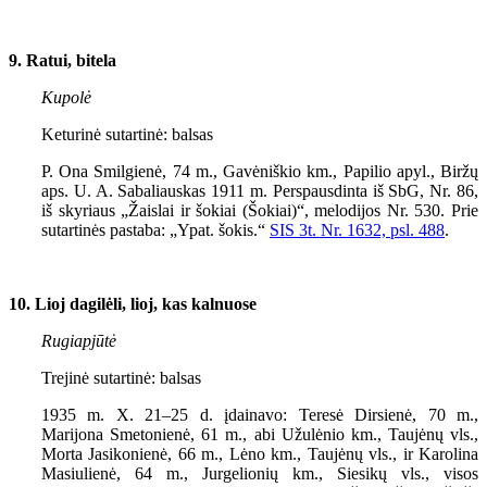
9. Ratui, bitela
Kupolė
Keturinė sutartinė: balsas
P. Ona Smilgienė, 74 m., Gavėniškio km., Papilio apyl., Biržų
aps. U. A. Sabaliauskas 1911 m. Perspausdinta iš SbG, Nr. 86,
iš skyriaus „Žaislai ir šokiai (Šokiai)“, melodijos Nr. 530. Prie
sutartinės pastaba: „Ypat. šokis.“
SIS
3
t. Nr. 1632, psl. 488
.
10. Lioj dagilėli, lioj, kas kalnuose
Rugiapjūtė
Trejinė sutartinė: balsas
1935 m. X. 21–25 d. įdainavo: Teresė Dirsienė, 70 m.,
Marijona Smetonienė, 61 m., abi Užulėnio km., Taujėnų vls.,
Morta Jasikonienė, 66 m., Lėno km., Taujėnų vls., ir Karolina
Masiulienė, 64 m., Jurgelionių km., Siesikų vls., visos