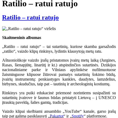
Ratilio – ratui ratujo
Ratilio – ratui ratujo
Skaitmeninis albumas
„Ratilio – ratui ratujo“ – tai sutartinių, kuriose skamba garsažodis
„ratilio“, vaizdo klipų rinkinys, lydintis klausytoją metų ratu.
Aštuoniolikoje vaizdo įrašų pristatomos įvairų metų laiką (Jurgines,
Rasas, šienapjūtę, linarūtį ir kt.) atspindinčios sutartinės. Dzūkijos
nacionaliniame parke ir Vilniaus apylinkėse nufilmuotuose
žaisminguose klipuose žiūrovai pamatys sutartinių šokimo būdų,
įvairių instrumentų: penkiastyges kankles, daudytes, lamzdelius,
birbynes, skudučius, taip pat – tautinių ir archeologinių kostiumų.
Rinkinys yra puiki edukacinė priemonė norintiems susipažinti su
sutartinių įvairove ir šaunus būdas pristatyti Lietuvą – į UNESCO
įtrauktą paveldą, šalies gamtą, tradicijas.
Vaizdo klipai skelbiami ansamblio „YouTube“ kanale, garso įrašų
taip pat galima pasiklausyti „
Pakartot
“ ir „
Spotify
“ platformose.