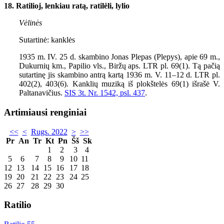
18. Ratilioj, lenkiau ratą, ratilėli, lylio
Vėlinės
Sutartinė: kanklės
1935
m. IV.
25
d. skambino Jonas Plepas (Plepys), apie
69
m.,
Dukurnių km., Papilio vls., Biržų aps. LTR pl. 69(1). Tą pačią
sutartinę jis skambino antrą kartą 1936 m. V. 11–12 d. LTR pl.
402(2), 403(6). Kanklių muziką iš plokštelės 69(1) išrašė V.
Paltanavičius.
SIS 3t. Nr. 1542, psl. 437
.
Artimiausi renginiai
<<
<
Rugs. 2022
>
>>
Pr
An
Tr
Kt
Pn
Šš
Sk
1
2
3
4
5
6
7
8
9
10
11
12
13
14
15
16
17
18
19
20
21
22
23
24
25
26
27
28
29
30
Ratilio