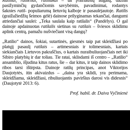
Ratiliai, ratilėliai, ratiliukai
– tai įvairiausių augalų, dažnai
pasižyminčių gydančiomis savybėmis, pavadinimai, rodantys
šaknies
ratil-
populiarumą lietuvių kalboje ir pasaulėjautoje.
Ratilis
(graižažiedžių šeimos gėlė) dainose prilyginamas tekančiai, dangumi
atriedančiai saulei: „Teka saulala kaip ratilalis“ (Pandėlys). O gal
dainoje apdainuotas
ratilalis
sietinas su
ratilais
– šviesos sklidimu
aplink centrą, pamažu nušviečiant visą dangų?
„Ratilio“ dainos, šokiai, sutartinės, giesmės taip pat skleidžiasi po
platųjį pasaulį
ratilais
– artimesniais ir tolimesniais, kartais
siekiančiais Lietuvos pakraščius, o kartais nuraibuliuojančiais net iki
Sibiro platybių ir dar toliau. Tie ratai, sklisdami iš centro – „Ratilio“
ansamblio, išjudina kitus ratus, šie – dar kitus, ir taip dainos sklidimo
ribos tarsi ištirpsta. Dainoje ratilų principas, anot Viktorijos
Daujotytės, itin akivaizdus – „daina yra sklidi, yra perimama,
skleidžiama, skleidžiasi, ribuliuojantis paviršius darosi vis didesnis“
(Daujotytė 2013: 6).
Prof. habil. dr. Daiva Vyčinienė