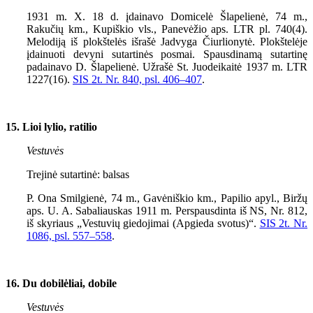
1931 m. X. 18 d. įdainavo Domicelė Šlapelienė, 74 m.,
Rakučių km., Kupiškio vls., Panevėžio aps. LTR pl. 740(4).
Melodiją iš plokštelės išrašė Jadvyga Čiurlionytė. Plokštelėje
įdainuoti devyni sutartinės posmai. Spausdinamą sutartinę
padainavo D. Šlapelienė. Užrašė St. Juodeikaitė 1937 m. LTR
1227(16).
SIS 2t. Nr. 840, psl.
406–407
.
15. Lioi lylio, ratilio
Vestuvės
Trejinė sutartinė: balsas
P. Ona Smilgienė, 74 m., Gavėniškio km., Papilio apyl., Biržų
aps. U. A. Sabaliauskas 1911 m. Perspausdinta iš NS, Nr. 812,
iš skyriaus „Vestuvių giedojimai (Apgieda svotus)“.
SIS 2t. Nr.
1086, psl.
557–558
.
16. Du dobilėliai, dobile
Vestuvės