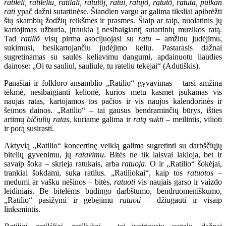
ratiłėli, ratiłėliu, ratilali, ratutõj, ratui, ratujõ, ratutõ, ratūta, pulkan
rati
ypač dažni sutartinėse. Šiandien vargu ar galima tiksliai apibrėžti
šių skambių žodžių reikšmes ir prasmes. Šiaip ar taip, nuolatinis jų
kartojimas užburia, įtraukia į nesibaigiantį sutartinių muzikos ratą.
Tad
ratiliõ
visų pirma asocijuojasi su
ratu
– amžinu judėjimu,
sukimusi, besikartojančiu judėjimo keliu. Pastarasis dažnai
sugretinamas su saulės keliavimu dangumi, apdainuotu liaudies
dainose: „Oi tu sauliul, sauliule, tu rateliu tekėjai“ (Adutiškis).
Panašiai ir folkloro ansamblio „Ratilio“ gyvavimas – tarsi amžina
tėkmė, nesibaigianti kelionė, kurios metu kasmet įsukamas vis
naujas ratas, kartojamos tos pačios ir vis naujos kalendorinės ir
šeimos dainos. „Ratilio“ – tai gausus bendraminčių būrys, išties
artimų
bičiulių ratas
, kuriame galima ir
ratą sukti
– meilintis, vilioti
ir porą susirasti.
Aktyvią „Ratilio“ koncertinę veiklą galima sugretinti su darbščiųjų
bitelių gyvenimu, jų
ratavimu
. Bitės ne tik laisvai lakioja, bet ir
savaip šoka – skrieja ratukais, arba
ratuoja
. O ir „Ratilio“ šokėjai,
trankiai šokdami, suka ratilus. „Ratiliokai“, kaip tos
ratuotos
–
medumi ar vašku nešinos – bitės,
ratuoti
vis naujais garso ir vaizdo
leidiniais. Be bitelėms būdingo darbštumo, bendruomeniškumo,
„Ratilio“ pasižymi ir gebėjimu
ratuoti
– džiūgauti ir visaip
linksmintis.