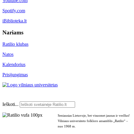
Youtube.com
Spotify.com
iBiblioteka.lt
Nariams
Ratilio klubas
Natos
Kalendorius
Prisijungimas
Ieškoti...
Seniausias Lietuvoje, bet visuomet jaunas ir veržlus!
Vilniaus universiteto folkloro ansamblis „Ratilio“ –
nuo 1968 m.