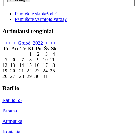
Pamiršote slaptažodį?
Pamiršote vartotojo vardą?
Artimiausi renginiai
<<
<
Gruod. 2022
>
>>
Pr
An
Tr
Kt
Pn
Šš
Sk
1
2
3
4
5
6
7
8
9
10
11
12
13
14
15
16
17
18
19
20
21
22
23
24
25
26
27
28
29
30
31
Ratilio
Ratilio 55
Parama
Atributika
Kontaktai