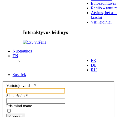
Etnožadintuvai
Ratilio – ratui r
Atviras, bet asm
kraštui
Visi leidiniai
Interaktyvus leidinys
Nuotraukos
EN
FR
DE
RU
Susisiek
Vartotojo vardas
*
Slaptažodis
*
Prisiminti mane
Prisijungti