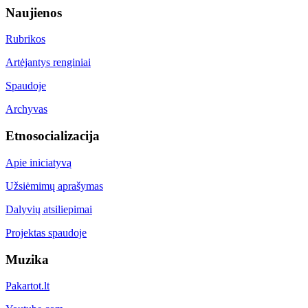
Naujienos
Rubrikos
Artėjantys renginiai
Spaudoje
Archyvas
Etnosocializacija
Apie iniciatyvą
Užsiėmimų aprašymas
Dalyvių atsiliepimai
Projektas spaudoje
Muzika
Pakartot.lt