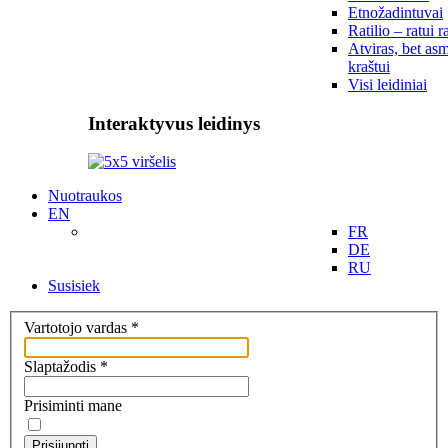
Etnožadintuvai
Ratilio – ratui r
Atviras, bet asm
kraštui
Visi leidiniai
Interaktyvus leidinys
Nuotraukos
EN
FR
DE
RU
Susisiek
Vartotojo vardas
*
Slaptažodis
*
Prisiminti mane
Prisijungti