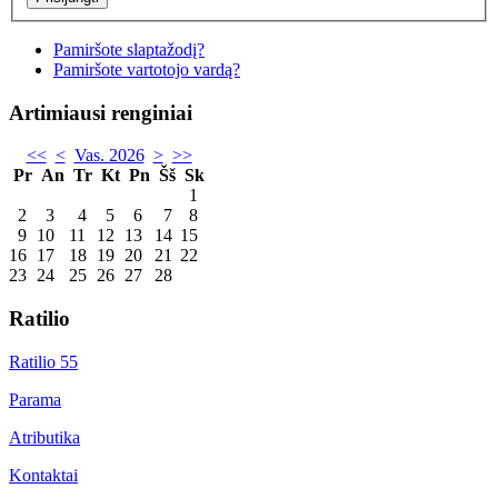
Pamiršote slaptažodį?
Pamiršote vartotojo vardą?
Artimiausi renginiai
<<
<
Vas. 2026
>
>>
Pr
An
Tr
Kt
Pn
Šš
Sk
1
2
3
4
5
6
7
8
9
10
11
12
13
14
15
16
17
18
19
20
21
22
23
24
25
26
27
28
Ratilio
Ratilio 55
Parama
Atributika
Kontaktai