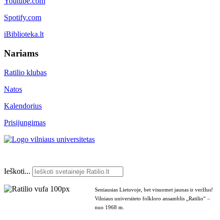
Youtube.com
Spotify.com
iBiblioteka.lt
Nariams
Ratilio klubas
Natos
Kalendorius
Prisijungimas
Ieškoti...
Seniausias Lietuvoje, bet visuomet jaunas ir veržlus!
Vilniaus universiteto folkloro ansamblis „Ratilio“ –
nuo 1968 m.