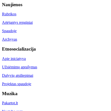
Naujienos
Rubrikos
Artėjantys renginiai
Spaudoje
Archyvas
Etnosocializacija
Apie iniciatyvą
Užsiėmimų aprašymas
Dalyvių atsiliepimai
Projektas spaudoje
Muzika
Pakartot.lt