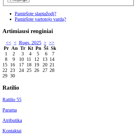
Pamiršote slaptažodį?
Pamiršote vartotojo vardą?
Artimiausi renginiai
<<
<
Rugs. 2025
>
>>
Pr
An
Tr
Kt
Pn
Šš
Sk
1
2
3
4
5
6
7
8
9
10
11
12
13
14
15
16
17
18
19
20
21
22
23
24
25
26
27
28
29
30
Ratilio
Ratilio 55
Parama
Atributika
Kontaktai