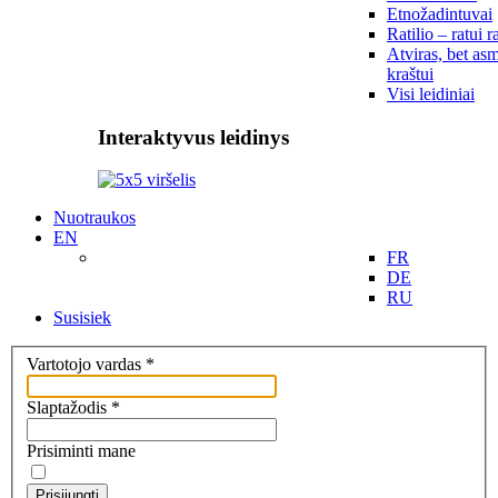
Etnožadintuvai
Ratilio – ratui r
Atviras, bet asm
kraštui
Visi leidiniai
Interaktyvus leidinys
Nuotraukos
EN
FR
DE
RU
Susisiek
Vartotojo vardas
*
Slaptažodis
*
Prisiminti mane
Prisijungti