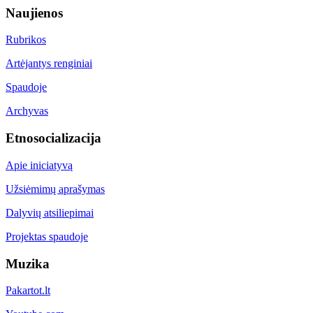
Naujienos
Rubrikos
Artėjantys renginiai
Spaudoje
Archyvas
Etnosocializacija
Apie iniciatyvą
Užsiėmimų aprašymas
Dalyvių atsiliepimai
Projektas spaudoje
Muzika
Pakartot.lt