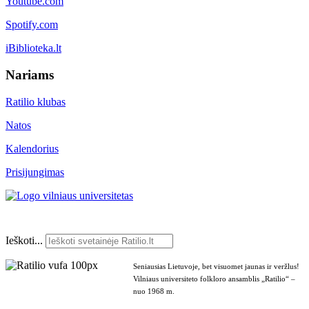
Youtube.com
Spotify.com
iBiblioteka.lt
Nariams
Ratilio klubas
Natos
Kalendorius
Prisijungimas
Ieškoti...
Seniausias Lietuvoje, bet visuomet jaunas ir veržlus!
Vilniaus universiteto folkloro ansamblis „Ratilio“ –
nuo 1968 m.