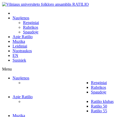
Naujienos
Renginiai
Rubrikos
Spaudoje
Apie Ratilio
Muzika
Leidiniai
Nuotraukos
EN
Susisiek
Menu
Naujienos
Renginiai
Rubrikos
Spaudoje
Apie Ratilio
Ratilio klubas
Ratilio 50
Ratilio 55
Muzika