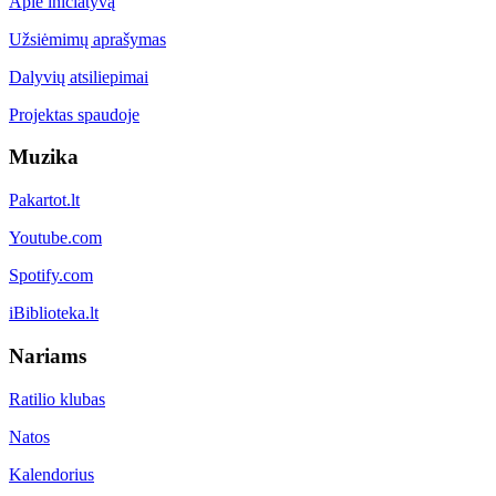
Apie iniciatyvą
Užsiėmimų aprašymas
Dalyvių atsiliepimai
Projektas spaudoje
Muzika
Pakartot.lt
Youtube.com
Spotify.com
iBiblioteka.lt
Nariams
Ratilio klubas
Natos
Kalendorius