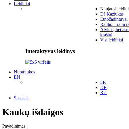
Leidiniai
Naujausi leidini
DJ Kaziukas
Etnožadintuvai
Ratilio – ratui r
Atviras, bet asm
kraštui
Visi leidiniai
Interaktyvus leidinys
Nuotraukos
EN
FR
DE
RU
Susisiek
Kaukų išdaigos
Pavadinimas: