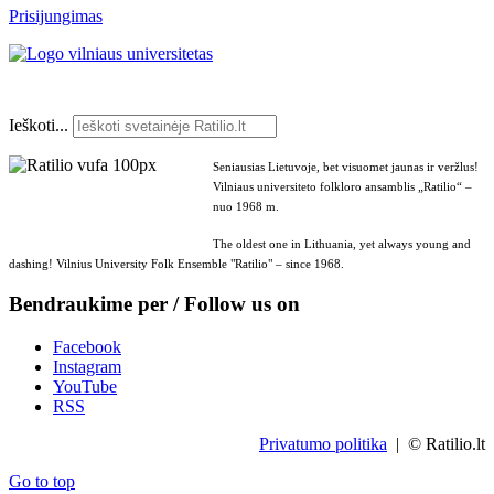
Prisijungimas
Ieškoti...
Seniausias Lietuvoje, bet visuomet jaunas ir veržlus!
Vilniaus universiteto folkloro ansamblis „Ratilio“ –
nuo 1968 m.
The oldest one in Lithuania, yet always young and
dashing! Vilnius University Folk Ensemble "Ratilio" – since 1968.
Bendraukime per / Follow us on
Facebook
Instagram
YouTube
RSS
Privatumo politika
| © Ratilio.lt
Go to top