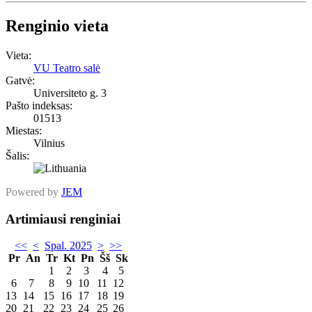
Renginio vieta
Vieta:
VU Teatro salė
Gatvė:
Universiteto g. 3
Pašto indeksas:
01513
Miestas:
Vilnius
Šalis:
Powered by
JEM
Artimiausi renginiai
<<
<
Spal. 2025
>
>>
Pr
An
Tr
Kt
Pn
Šš
Sk
1
2
3
4
5
6
7
8
9
10
11
12
13
14
15
16
17
18
19
20
21
22
23
24
25
26