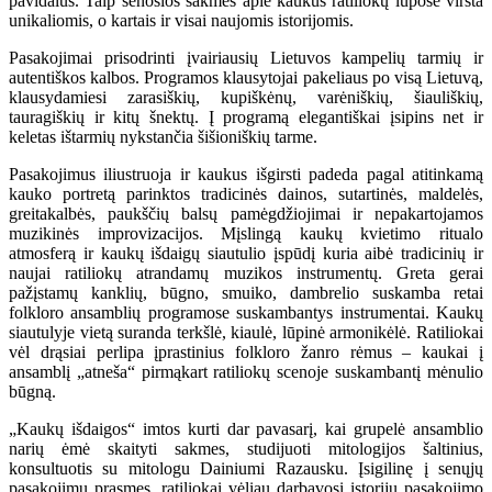
pavidalus. Taip senosios sakmės apie kaukus ratiliokų lūpose virsta
unikaliomis, o kartais ir visai naujomis istorijomis.
Pasakojimai prisodrinti įvairiausių Lietuvos kampelių tarmių ir
autentiškos kalbos. Programos klausytojai pakeliaus po visą Lietuvą,
klausydamiesi zarasiškių, kupiškėnų, varėniškių, šiauliškių,
tauragiškių ir kitų šnektų. Į programą elegantiškai įsipins net ir
keletas ištarmių nykstančia šišioniškių tarme.
Pasakojimus iliustruoja ir kaukus išgirsti padeda pagal atitinkamą
kauko portretą parinktos tradicinės dainos, sutartinės, maldelės,
greitakalbės, paukščių balsų pamėgdžiojimai ir nepakartojamos
muzikinės improvizacijos. Mįslingą kaukų kvietimo ritualo
atmosferą ir kaukų išdaigų siautulio įspūdį kuria aibė tradicinių ir
naujai ratiliokų atrandamų muzikos instrumentų. Greta gerai
pažįstamų kanklių, būgno, smuiko, dambrelio suskamba retai
folkloro ansamblių programose suskambantys instrumentai. Kaukų
siautulyje vietą suranda terkšlė, kiaulė, lūpinė armonikėlė. Ratiliokai
vėl drąsiai perlipa įprastinius folkloro žanro rėmus – kaukai į
ansamblį „atneša“ pirmąkart ratiliokų scenoje suskambantį mėnulio
būgną.
„Kaukų išdaigos“ imtos kurti dar pavasarį, kai grupelė ansamblio
narių ėmė skaityti sakmes, studijuoti mitologijos šaltinius,
konsultuotis su mitologu Dainiumi Razausku. Įsigilinę į senųjų
pasakojimų prasmes, ratiliokai vėliau darbavosi istorijų pasakojimo