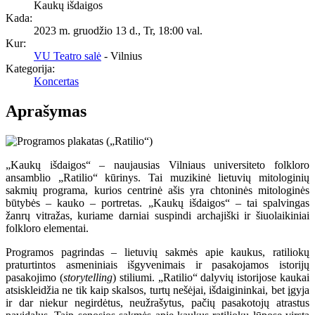
Kaukų išdaigos
Kada:
2023 m. gruodžio 13 d., Tr
,
18:00 val.
Kur:
VU Teatro salė
- Vilnius
Kategorija:
Koncertas
Aprašymas
„Kaukų išdaigos“ – naujausias Vilniaus universiteto folkloro
ansamblio „Ratilio“ kūrinys. Tai muzikinė lietuvių mitologinių
sakmių programa, kurios centrinė ašis yra chtoninės mitologinės
būtybės – kauko – portretas. „Kaukų išdaigos“ – tai spalvingas
žanrų vitražas, kuriame darniai suspindi archajiški ir šiuolaikiniai
folkloro elementai.
Programos pagrindas – lietuvių sakmės apie kaukus, ratiliokų
praturtintos asmeniniais išgyvenimais ir pasakojamos istorijų
pasakojimo (
storytelling
) stiliumi. „Ratilio“ dalyvių istorijose kaukai
atsiskleidžia ne tik kaip skalsos, turtų nešėjai, išdaigininkai, bet įgyja
ir dar niekur negirdėtus, neužrašytus, pačių pasakotojų atrastus