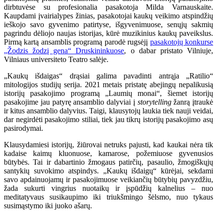
dirbtuvėse su profesionalia pasakotoja Milda Varnauskaite.
Kaupdami įvairialypes žinias, pasakotojai kaukų veikimo atspindžių
ieškojo savo gyvenimo patirtyse, išgyvenimuose, senųjų sakmių
pagrindu dėliojo naujas istorijas, kūrė muzikinius kaukų paveikslus.
Pirmą kartą ansamblis programą parodė rugsėjį
pasakotojų konkurse
„Žodzis žodzį gena“ Druskininkuose
, o dabar pristato Vilniuje,
Vilniaus universiteto Teatro salėje.
„Kaukų išdaigas“ drąsiai galima pavadinti antrąja „Ratilio“
mitologijos studijų serija. 2021 metais pristatę abejingų nepalikusią
istorijų pasakojimo programą „Laumių monai“, šiemet istorijų
pasakojime jau patyrę ansamblio dalyviai į
storytelling
žanrą įtraukė
ir kitus ansamblio dalyvius. Taigi, klausytojų laukia tiek nauji veidai,
dar negirdėti pasakojimo stiliai, tiek jau tikrų istorijų pasakojimo asų
pasirodymai.
Klausydamiesi istorijų, žiūrovai netruks pajusti, kad kaukai nėra tik
kadaise kaimų kluonuose, kamarose, požemiuose gyvenusios
būtybės. Tai ir dabartinio žmogaus patirčių, pasaulio, žmogiškųjų
santykių suvokimo atspindys. „Kaukų išdaigų“ kūrėjai, sekdami
savo apdainuojamų ir pasakojimuose veikiančių būtybių pavyzdžiu,
žada sukurti vingrius nuotaikų ir įspūdžių kalnelius – nuo
meditatyvaus susikaupimo iki triukšmingo šėlsmo, nuo tykaus
susimąstymo iki juoko ašarų.