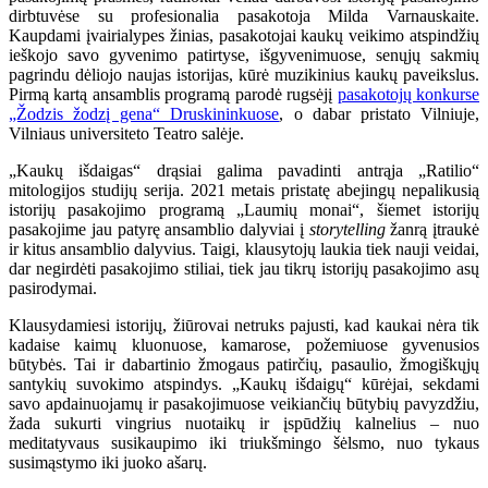
dirbtuvėse su profesionalia pasakotoja Milda Varnauskaite.
Kaupdami įvairialypes žinias, pasakotojai kaukų veikimo atspindžių
ieškojo savo gyvenimo patirtyse, išgyvenimuose, senųjų sakmių
pagrindu dėliojo naujas istorijas, kūrė muzikinius kaukų paveikslus.
Pirmą kartą ansamblis programą parodė rugsėjį
pasakotojų konkurse
„Žodzis žodzį gena“ Druskininkuose
, o dabar pristato Vilniuje,
Vilniaus universiteto Teatro salėje.
„Kaukų išdaigas“ drąsiai galima pavadinti antrąja „Ratilio“
mitologijos studijų serija. 2021 metais pristatę abejingų nepalikusią
istorijų pasakojimo programą „Laumių monai“, šiemet istorijų
pasakojime jau patyrę ansamblio dalyviai į
storytelling
žanrą įtraukė
ir kitus ansamblio dalyvius. Taigi, klausytojų laukia tiek nauji veidai,
dar negirdėti pasakojimo stiliai, tiek jau tikrų istorijų pasakojimo asų
pasirodymai.
Klausydamiesi istorijų, žiūrovai netruks pajusti, kad kaukai nėra tik
kadaise kaimų kluonuose, kamarose, požemiuose gyvenusios
būtybės. Tai ir dabartinio žmogaus patirčių, pasaulio, žmogiškųjų
santykių suvokimo atspindys. „Kaukų išdaigų“ kūrėjai, sekdami
savo apdainuojamų ir pasakojimuose veikiančių būtybių pavyzdžiu,
žada sukurti vingrius nuotaikų ir įspūdžių kalnelius – nuo
meditatyvaus susikaupimo iki triukšmingo šėlsmo, nuo tykaus
susimąstymo iki juoko ašarų.