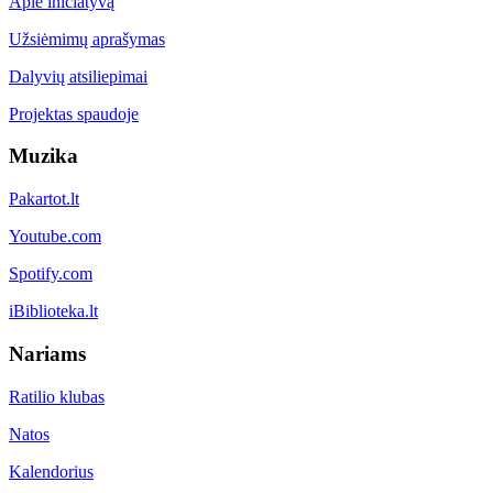
Apie iniciatyvą
Užsiėmimų aprašymas
Dalyvių atsiliepimai
Projektas spaudoje
Muzika
Pakartot.lt
Youtube.com
Spotify.com
iBiblioteka.lt
Nariams
Ratilio klubas
Natos
Kalendorius