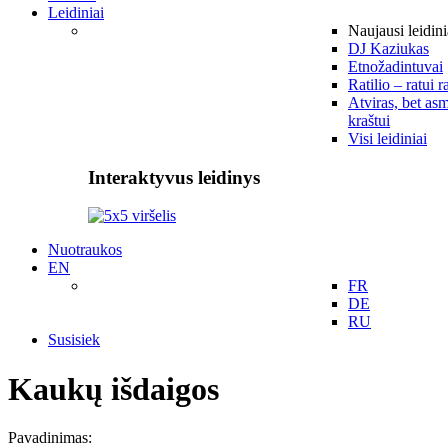
Leidiniai
Naujausi leidini
DJ Kaziukas
Etnožadintuvai
Ratilio – ratui r
Atviras, bet asm
kraštui
Visi leidiniai
Interaktyvus leidinys
Nuotraukos
EN
FR
DE
RU
Susisiek
Kaukų išdaigos
Pavadinimas: