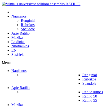
Naujienos
Renginiai
Rubrikos
Spaudoje
Apie Ratilio
Muzika
Leidiniai
Nuotraukos
EN
Susisiek
Menu
Naujienos
Renginiai
Rubrikos
Spaudoje
Apie Ratilio
Ratilio klubas
Ratilio 50
Ratilio 55
Muzika