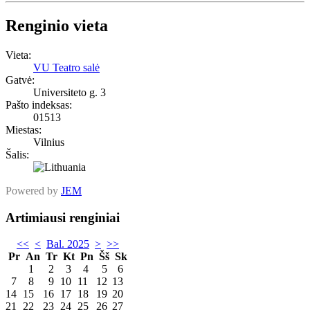
Renginio vieta
Vieta:
VU Teatro salė
Gatvė:
Universiteto g. 3
Pašto indeksas:
01513
Miestas:
Vilnius
Šalis:
Powered by
JEM
Artimiausi renginiai
<<
<
Bal. 2025
>
>>
Pr
An
Tr
Kt
Pn
Šš
Sk
1
2
3
4
5
6
7
8
9
10
11
12
13
14
15
16
17
18
19
20
21
22
23
24
25
26
27