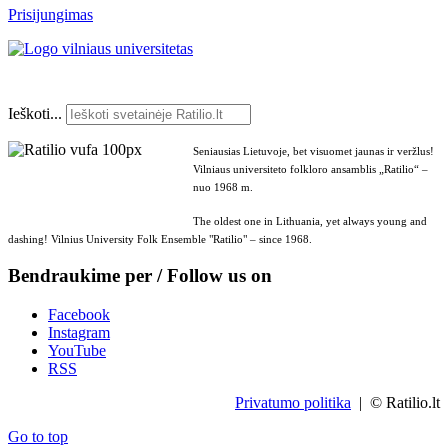
Prisijungimas
Ieškoti...
Seniausias Lietuvoje, bet visuomet jaunas ir veržlus!
Vilniaus universiteto folkloro ansamblis „Ratilio“ –
nuo 1968 m.
The oldest one in Lithuania, yet always young and
dashing! Vilnius University Folk Ensemble "Ratilio" – since 1968.
Bendraukime per / Follow us on
Facebook
Instagram
YouTube
RSS
Privatumo politika
| © Ratilio.lt
Go to top