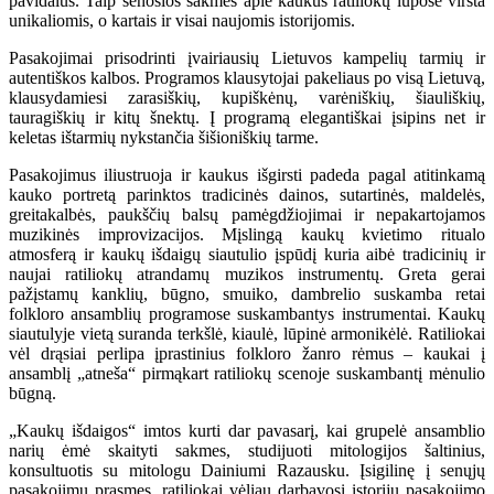
pavidalus. Taip senosios sakmės apie kaukus ratiliokų lūpose virsta
unikaliomis, o kartais ir visai naujomis istorijomis.
Pasakojimai prisodrinti įvairiausių Lietuvos kampelių tarmių ir
autentiškos kalbos. Programos klausytojai pakeliaus po visą Lietuvą,
klausydamiesi zarasiškių, kupiškėnų, varėniškių, šiauliškių,
tauragiškių ir kitų šnektų. Į programą elegantiškai įsipins net ir
keletas ištarmių nykstančia šišioniškių tarme.
Pasakojimus iliustruoja ir kaukus išgirsti padeda pagal atitinkamą
kauko portretą parinktos tradicinės dainos, sutartinės, maldelės,
greitakalbės, paukščių balsų pamėgdžiojimai ir nepakartojamos
muzikinės improvizacijos. Mįslingą kaukų kvietimo ritualo
atmosferą ir kaukų išdaigų siautulio įspūdį kuria aibė tradicinių ir
naujai ratiliokų atrandamų muzikos instrumentų. Greta gerai
pažįstamų kanklių, būgno, smuiko, dambrelio suskamba retai
folkloro ansamblių programose suskambantys instrumentai. Kaukų
siautulyje vietą suranda terkšlė, kiaulė, lūpinė armonikėlė. Ratiliokai
vėl drąsiai perlipa įprastinius folkloro žanro rėmus – kaukai į
ansamblį „atneša“ pirmąkart ratiliokų scenoje suskambantį mėnulio
būgną.
„Kaukų išdaigos“ imtos kurti dar pavasarį, kai grupelė ansamblio
narių ėmė skaityti sakmes, studijuoti mitologijos šaltinius,
konsultuotis su mitologu Dainiumi Razausku. Įsigilinę į senųjų
pasakojimų prasmes, ratiliokai vėliau darbavosi istorijų pasakojimo