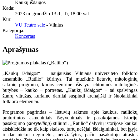
Kaukų išdaigos
Kada:
2023 m. gruodžio 13 d., Tr
,
18:00 val.
Kur:
VU Teatro salė
- Vilnius
Kategorija:
Koncertas
Aprašymas
„Kaukų išdaigos“ – naujausias Vilniaus universiteto folkloro
ansamblio „Ratilio“ kūrinys. Tai muzikinė lietuvių mitologinių
sakmių programa, kurios centrinė ašis yra chtoninės mitologinės
būtybės – kauko – portretas. „Kaukų išdaigos“ – tai spalvingas
žanrų vitražas, kuriame darniai suspindi archajiški ir šiuolaikiniai
folkloro elementai.
Programos pagrindas – lietuvių sakmės apie kaukus, ratiliokų
praturtintos asmeniniais išgyvenimais ir pasakojamos istorijų
pasakojimo (
storytelling
) stiliumi. „Ratilio“ dalyvių istorijose kaukai
atsiskleidžia ne tik kaip skalsos, turtų nešėjai, išdaigininkai, bet įgyja
ir dar niekur negirdėtus, neužrašytus, pačių pasakotojų atrastus