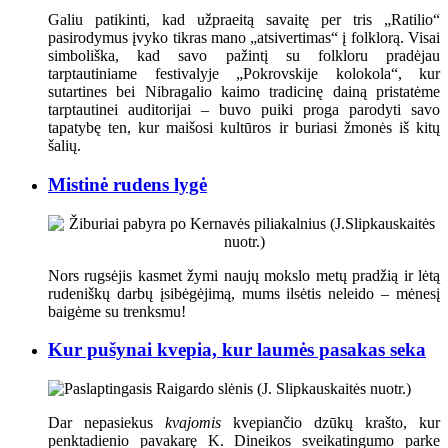
Galiu patikinti, kad užpraeitą savaitę per tris „Ratilio“
pasirodymus įvyko tikras mano „atsivertimas“ į folklorą. Visai
simboliška, kad savo pažintį su folkloru pradėjau
tarptautiniame festivalyje „Pokrovskije kolokola“, kur
sutartines bei Nibragalio kaimo tradicinę dainą pristatėme
tarptautinei auditorijai – buvo puiki proga parodyti savo
tapatybę ten, kur maišosi kultūros ir buriasi žmonės iš kitų
šalių.
Mistinė rudens lygė
Nors rugsėjis kasmet žymi naujų mokslo metų pradžią ir lėtą
rudeniškų darbų įsibėgėjimą, mums ilsėtis neleido – mėnesį
baigėme su trenksmu!
Kur pušynai kvepia, kur laumės pasakas seka
Dar nepasiekus
kvajomis
kvepiančio dzūkų krašto, kur
penktadienio pavakarę K. Dineikos sveikatingumo parke