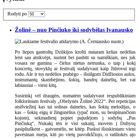
Rodyti po
Žolinė – nuo Pinčiuko iki sodybėlas Ivanausko
Po liepos gastrolių Dzūkijos krošti nutaram kelias nedėlias
leist sau atsikvėpt, nurimt bei pasbūt su namiškiais, nes juk
vosara ne gumina – čielus metus netrunka, o taip į kokį
koncertų, stovyklų ar festivalį sudalyvaut kaip žiūrovui irgi
rodu. Ale ir tos nedėlios prabėgo – išsiilgom Didžiosios aulos,
instrumantų skambėjimo, šokių, bandrų dainėlių, bet vat
labiausiai – vieni kitų.
Susirinkį vėl draugėn, numatėm sudalyvaut respublikiniam
folkloriniam festivaly „Obelynės Žolinė 2022“. Per repeticijas
atsišviežinį kas tai solinas daineles, kas šokių melodijas, o
kas – šokių eigų ir žingsnėlius (ypač mon, su besipinančiom
kojom), sekmadienį popiet pajudėjom į sodybų „Pas
Pinčiuką“. Nukakį tėn ir visi sukaitį, movėm į Dubysų
pasipliuškent – gaivumėlis, ne kitėp. Paskui išsiskirstam: vieni
pavėsinan nuėja, kiti po vietų pavoikščiojo, o ratiliokės ajo