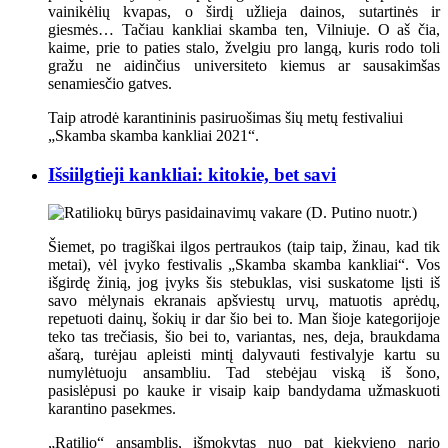
vainikėlių kvapas, o širdį užlieja dainos, sutartinės ir
giesmės… Tačiau kankliai skamba ten, Vilniuje. O aš čia,
kaime, prie to paties stalo, žvelgiu pro langą, kuris rodo toli
gražu ne aidinčius universiteto kiemus ar sausakimšas
senamiesčio gatves.
Taip atrodė karantininis pasiruošimas šių metų festivaliui
„Skamba skamba kankliai 2021“.
Išsiilgtieji kankliai: kitokie, bet savi
Šiemet, po tragiškai ilgos pertraukos (taip taip, žinau, kad tik
metai), vėl įvyko festivalis „Skamba skamba kankliai“. Vos
išgirdę žinią, jog įvyks šis stebuklas, visi suskatome lįsti iš
savo mėlynais ekranais apšviestų urvų, matuotis aprėdų,
repetuoti dainų, šokių ir dar šio bei to. Man šioje kategorijoje
teko tas trečiasis, šio bei to, variantas, nes, deja, braukdama
ašarą, turėjau apleisti mintį dalyvauti festivalyje kartu su
numylėtuoju ansambliu. Tad stebėjau viską iš šono,
pasislėpusi po kauke ir visaip kaip bandydama užmaskuoti
karantino pasekmes.
„Ratilio“ ansamblis, išmokytas nuo pat kiekvieno nario