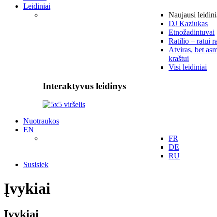
Leidiniai
Naujausi leidini
DJ Kaziukas
Etnožadintuvai
Ratilio – ratui r
Atviras, bet asm
kraštui
Visi leidiniai
Interaktyvus leidinys
Nuotraukos
EN
FR
DE
RU
Susisiek
Įvykiai
Įvykiai