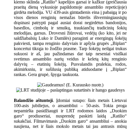
kiemo sklinda „Ratilio“ kapelijos garsai ir kažkur (greičiausia
praeitą dieną vykusioje papildomoje ansamblio repeticijoje)
girdėta melodija. VU 439-asis gimtadienis eina į pabaigą ir po
visos dienos renginių nemažas būrelis ištvermingiausiųjų
drąsinasi patrypti pagal ausiai dorai negirdėtus bandonijos,
basedlos, cimbolų ir smuikų, traukiančių tradicinių šokių
melodijas, garsus. Drovesni žiūrovai, vedėjų (ko kito, jei ne
saldžiabalsių Luko ir Damilės) paraginti ar energingų šokėjų
pakviesti, tampa renginio dalyviais ir apšyla grupės „Biplan“
koncertui tikrąja to žodžio prasme. Tarp šokėjų neilgai trukus
sukuosi ir aš, jau pažindamas dar taip neseniai visiškai
svetimus ansamblio narių veidus ir keletą kitų renginio
dalyvių – etatinių šokėjų. Pusvalandis pralekia, rodos,
akimirksniu, ir sušilusią publiką atiduodame į „Biplan“
rankas. Gera grupė, špyga taukuota.
Balandžio aštuntoji
. Įdomiai sutapo: šiais metais Lietuvai
100-asis jubiliejus, o ansambliui – 50-asis. Tokia proga
nepamiršta pasidžiaugti ir LRT rodomos laidos „Duokim
garo“ prodiuseriai, nusprendę paskirti laidą „Ratilio“
sukakčiai. Filmavimasis „Duokim garo“ ansambliui – anokia
naujiena, net ir šiais mokslo metais tai jau antrasis mūsų