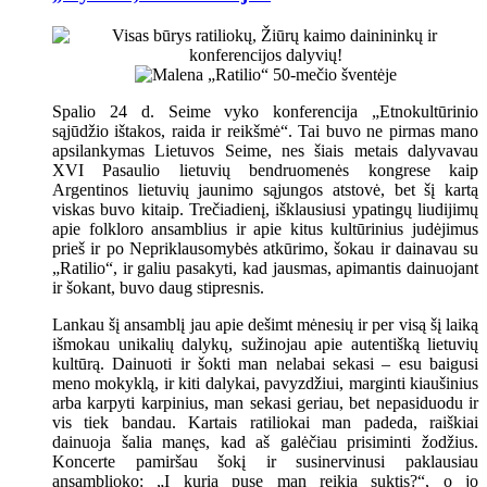
Spalio 24 d. Seime vyko konferencija „Etnokultūrinio
sąjūdžio ištakos, raida ir reikšmė“. Tai buvo ne pirmas mano
apsilankymas Lietuvos Seime, nes šiais metais dalyvavau
XVI Pasaulio lietuvių bendruomenės kongrese kaip
Argentinos lietuvių jaunimo sąjungos atstovė, bet šį kartą
viskas buvo kitaip. Trečiadienį, išklausiusi ypatingų liudijimų
apie folkloro ansamblius ir apie kitus kultūrinius judėjimus
prieš ir po Nepriklausomybės atkūrimo, šokau ir dainavau su
„Ratilio“, ir galiu pasakyti, kad jausmas, apimantis dainuojant
ir šokant, buvo daug stipresnis.
Lankau šį ansamblį jau apie dešimt mėnesių ir per visą šį laiką
išmokau unikalių dalykų, sužinojau apie autentišką lietuvių
kultūrą. Dainuoti ir šokti man nelabai sekasi – esu baigusi
meno mokyklą, ir kiti dalykai, pavyzdžiui, marginti kiaušinius
arba karpyti karpinius, man sekasi geriau, bet nepasiduodu ir
vis tiek bandau. Kartais ratiliokai man padeda, raiškiai
dainuoja šalia manęs, kad aš galėčiau prisiminti žodžius.
Koncerte pamiršau šokį ir susinervinusi paklausiau
ansamblioko: „Į kurią pusę man reikia suktis?“, o jo