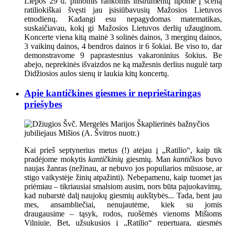
Liepos 29 d. pilnomis rankomis instrumentų lipome į sceną
ratiliokiškai švęsti jau įsisiūbavusių Mažosios Lietuvos
etnodienų. Kadangi esu nepagydomas matematikas,
suskaičiavau, kokį gi Mažosios Lietuvos derlių užauginom.
Koncerte viena kitą mainė 3 solinės dainos, 3 merginų dainos,
3 vaikinų dainos, 4 bendros dainos ir 6 šokiai. Be viso to, dar
demonstravome 9 paprastesnius vakaroninius šokius. Be
abejo, neprekinės išvaizdos ne ką mažesnis derlius nugulė tarp
Didžiosios aulos sienų ir laukia kitų koncertų.
Apie kantičkines giesmes ir neprieštaringas
priešybes
Kai prieš septynerius metus (!) atėjau į „Ratilio“, kaip tik
pradėjome mokytis
kantičkinių
giesmių. Man
kantičkos
buvo
naujas žanras (nežinau, ar nebuvo jos populiarios mūsuose, ar
stigo vaikystėje žinių atpažinti). Nebepamenu, kaip tuomet jas
priėmiau – tikriausiai smalsiom ausim, nors būta pajuokavimų,
kad nubarstė dalį naujokų giesmių aukštybės... Tada, bent jau
mes, ansambliečiai, nenujautėme, kiek su jomis
draugausime – tąsyk, rodos, ruošėmės vienoms Mišioms
Vilniuje. Bet, užsukusios į „Ratilio“ repertuarą, giesmės