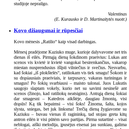
studijoje neprailgo.
Valentinas
(E. Kurausko ir D. Martinaitytės nuotr.)
Kovo džiaugsmai ir rūpesčiai
Kovo mėnesis „Ratilio“ kaip visad darbingas.
Mėnesį pradėjome Kaziuko muge, kurioje dalyvavome net tris
dienas iš eilės. Pirmąją dieną šokdinom praeivius: Lukas ant
scenos vis kvietė ir kvietė vangokai besirenkančius, vakarop
miestan nusprendusius išlįsti vilniečius ir svečius. Nesvarbu,
kad šokiai „iš plokštelės“, ratiliokam vis tiek smagu! Šokom ir
su drąsiausiais praeiviais, ir tarpusavy, vakaras turiningas ir
smagus! Po šokių svarbiausi – maisto talonai. Juos Lukutis
saugojo slaptam vokely, kurio net su savimi nesinešė ant
scenos (žinojo, kad ratiliokų neatsigins). Antrąją dieną šokiai
dar smagesni – Katedros aikštėje, daugiau žmonių, visi
drąsūs! Ką tik bepaimsi – visi šoks! Žinoma, šalta, kojos
slysta, sniegas, bet juk linksma! Trečią dieną žygiavome su
Kaziuku – buvau vienas iš ragininkų, tad stojau greta kitų
antron eilėn ir visi pūtėm savo partijas. Pirma sutartinė – visai
neblogai, aiški melodija, įpusėjus eisenai jau sunkiau, galima