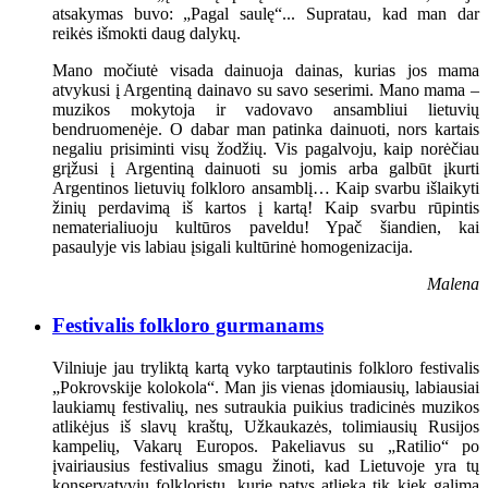
atsakymas buvo: „Pagal saulę“... Supratau, kad man dar
reikės išmokti daug dalykų.
Mano močiutė visada dainuoja dainas, kurias jos mama
atvykusi į Argentiną dainavo su savo seserimi. Mano mama –
muzikos mokytoja ir vadovavo ansambliui lietuvių
bendruomenėje. O dabar man patinka dainuoti, nors kartais
negaliu prisiminti visų žodžių. Vis pagalvoju, kaip norėčiau
grįžusi į Argentiną dainuoti su jomis arba galbūt įkurti
Argentinos lietuvių folkloro ansamblį… Kaip svarbu išlaikyti
žinių perdavimą iš kartos į kartą! Kaip svarbu rūpintis
nematerialiuoju kultūros paveldu! Ypač šiandien, kai
pasaulyje vis labiau įsigali kultūrinė homogenizacija.
Malena
Festivalis folkloro gurmanams
Vilniuje jau tryliktą kartą vyko tarptautinis folkloro festivalis
„Pokrovskije kolokola“. Man jis vienas įdomiausių, labiausiai
laukiamų festivalių, nes sutraukia puikius tradicinės muzikos
atlikėjus iš slavų kraštų, Užkaukazės, tolimiausių Rusijos
kampelių, Vakarų Europos. Pakeliavus su „Ratilio“ po
įvairiausius festivalius smagu žinoti, kad Lietuvoje yra tų
konservatyvių folkloristų, kurie patys atlieka tik kiek galima