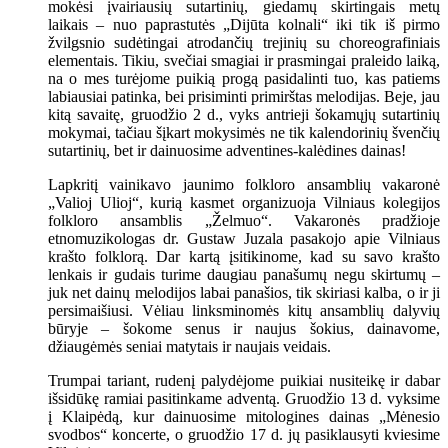
mokėsi įvairiausių sutartinių, giedamų skirtingais metų
laikais – nuo paprastutės „Dijūta kolnali“ iki tik iš pirmo
žvilgsnio sudėtingai atrodančių trejinių su choreografiniais
elementais. Tikiu, svečiai smagiai ir prasmingai praleido laiką,
na o mes turėjome puikią progą pasidalinti tuo, kas patiems
labiausiai patinka, bei prisiminti primirštas melodijas. Beje, jau
kitą savaitę, gruodžio 2 d., vyks antrieji šokamųjų sutartinių
mokymai, tačiau šįkart mokysimės ne tik kalendorinių švenčių
sutartinių, bet ir dainuosime adventines-kalėdines dainas!
Lapkritį vainikavo jaunimo folkloro ansamblių vakaronė
„Valioj Ulioj“, kurią kasmet organizuoja Vilniaus kolegijos
folkloro ansamblis „Želmuo“. Vakaronės pradžioje
etnomuzikologas dr. Gustaw Juzala pasakojo apie Vilniaus
krašto folklorą. Dar kartą įsitikinome, kad su savo krašto
lenkais ir gudais turime daugiau panašumų negu skirtumų –
juk net dainų melodijos labai panašios, tik skiriasi kalba, o ir ji
persimaišiusi. Vėliau linksminomės kitų ansamblių dalyvių
būryje – šokome senus ir naujus šokius, dainavome,
džiaugėmės seniai matytais ir naujais veidais.
Trumpai tariant, rudenį palydėjome puikiai nusiteikę ir dabar
išsidūkę ramiai pasitinkame adventą. Gruodžio 13 d. vyksime
į Klaipėdą, kur dainuosime mitologines dainas „Mėnesio
svodbos“ koncerte, o gruodžio 17 d. jų pasiklausyti kviesime