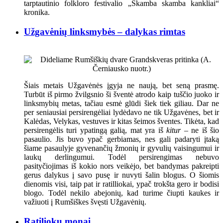
tarptautinio folkloro festivalio „Skamba skamba kankliai“
kronika.
Užgavėnių linksmybės – dalykas rimtas
Šiais metais Užgavėnės įgyja ne naują, bet seną prasmę.
Turbūt iš pirmo žvilgsnio ši šventė atrodo kaip tuščio juoko ir
linksmybių metas, tačiau esmė glūdi šiek tiek giliau. Dar ne
per seniausiai persirengėliai lydėdavo ne tik Užgavėnes, bet ir
Kalėdas, Velykas, vestuves ir kitas šeimos šventes. Tikėta, kad
persirengėlis turi ypatingą galią, mat yra iš
kitur
– ne iš šio
pasaulio. Jis buvo ypač gerbiamas, nes gali padaryti įtaką
šiame pasaulyje gyvenančių žmonių ir gyvulių vaisingumui ir
laukų derlingumui. Todėl persirengimas nebuvo
pasityčiojimas iš kokio nors veikėjo, bet bandymas pakreipti
gerus dalykus į savo pusę ir nuvyti šalin blogus. O šiomis
dienomis visi, taip pat ir ratilliokai, ypač trokšta gero ir bodisi
blogo. Todėl nekilo abejonių, kad turime čiupti kaukes ir
važiuoti į Rumšiškes švęsti Užgavėnių.
Ratiliokų monai