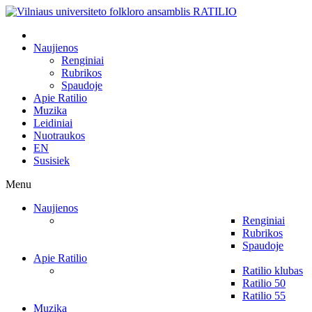
Naujienos
Renginiai
Rubrikos
Spaudoje
Apie Ratilio
Muzika
Leidiniai
Nuotraukos
EN
Susisiek
Menu
Naujienos
Renginiai
Rubrikos
Spaudoje
Apie Ratilio
Ratilio klubas
Ratilio 50
Ratilio 55
Muzika