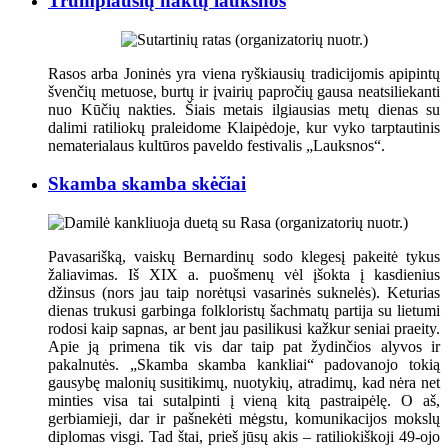
Trumpiausių naktų lauksnos
Rasos arba Joninės yra viena ryškiausių tradicijomis apipintų
švenčių metuose, burtų ir įvairių papročių gausa neatsiliekanti
nuo Kūčių nakties. Šiais metais ilgiausias metų dienas su
dalimi ratiliokų praleidome Klaipėdoje, kur vyko tarptautinis
nematerialaus kultūros paveldo festivalis „Lauksnos“.
Skamba skamba skėčiai
Pavasarišką, vaiskų Bernardinų sodo klegesį pakeitė tykus
žaliavimas. Iš XIX a. puošmenų vėl įšokta į kasdienius
džinsus (nors jau taip norėtųsi vasarinės suknelės). Keturias
dienas trukusi garbinga folkloristų šachmatų partija su lietumi
rodosi kaip sapnas, ar bent jau pasilikusi kažkur seniai praeity.
Apie ją primena tik vis dar taip pat žydinčios alyvos ir
pakalnutės. „Skamba skamba kankliai“ padovanojo tokią
gausybę malonių susitikimų, nuotykių, atradimų, kad nėra net
minties visa tai sutalpinti į vieną kitą pastraipėlę. O aš,
gerbiamieji, dar ir pašnekėti mėgstu, komunikacijos mokslų
diplomas visgi. Tad štai, prieš jūsų akis – ratiliokiškoji 49-ojo