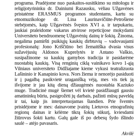
programa. Pradėjome nuo paskaitos-susitikimo su mitologu ir
religijotyrininku dr. Dainiumi Razausku, vėliau Užgavėnes
pristatėme ERASMUS programos studentams, kartu su
etnomuzikologe dr. Lina Laurinavičiūte-Petrošiene
stebėjomės, kaip Užgavėnės švęstos XVI a. ir tarpukariu,
jaukiai praleidome vakarus atvirose repeticijose mokydami
Universiteto bendruomenę Užgavėnių dainų ir šokių. Žinoma,
negalima pamiršti puikiųjų kaukių dirbtuvių – vadovaujami
profesionalų: Jono Kriščiūno bei žemaitiška dvasia visus
sužavėjusių Aldonos Kuprelytės ir Antano Vaškio,
susipažinome su kaukių gamybos tradicija ir pasidarėme
nuostabių kaukių. Visą renginių ciklą vainikavo kovo 1-ąją
Vilniaus universiteto Didžiajame kieme vykusi teatralizuota
Lašininio ir Kanapinio kova. Nors žiema ir nenorėjo pasiduoti
ir į pagalbą pasikvietė uraganišką vėją, mes vis tiek ją
išvijome ir jau kitą dieną džiaugėmės nuostabia Kaziuko
muge. Tradicinė mugė šiemet vėl kvietė pasidžiaugti gausiu
amatininkų būriu, pasigrožėti jų darbais, pažinti mūsų paveldą
ir tai, kaip jis interpretuojamas šiandien. Prie šventės
prisidėjome ir mes: dainavome įvairių Lietuvos etnografinių
regionų dainas ir kėlėme tikrą šokių sūkurį, kviesdami
žiūrovus šokti kartu. Galų gale iš po debesų šydo išlindo
saulė – atėjo pavasaris.
Akvilė