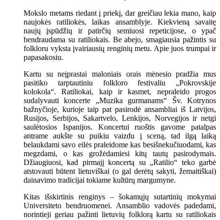
Mokslo metams riedant į priekį, dar greičiau lekia mano, kaip
naujokės ratiliokės, laikas ansamblyje. Kiekvieną savaitę
naujų įspūdžių ir patirčių semiuosi repeticijose, o ypač
bendraudama su ratiliokais. Be abejo, smagiausia pažintis su
folkloru vyksta įvairiausių renginių metu. Apie juos trumpai ir
papasakosiu.
Kartu su neįprastai maloniais orais mėnesio pradžia mus
pasitiko tarptautiniu folkloro festivaliu „Pokrovskije
kolokola“. Ratiliokai, kaip ir kasmet, nepraleido progos
sudalyvauti koncerte „Muzika gurmanams“ Šv. Kotrynos
bažnyčioje, kurioje taip pat pasirodė ansambliai iš Latvijos,
Rusijos, Serbijos, Sakartvelo, Lenkijos, Norvegijos ir netgi
saulėtosios Ispanijos. Koncertui ruoštis gavome patalpas
antrame aukšte su puikiu vaizdu į sceną, tad ilgą laiką
belaukdami savo eilės praleidome kas besišnekučiuodami, kas
megzdami, o kas grožėdamiesi kitų tautų pasirodymais.
Džiaugiuosi, kad pirmajį koncertą su „Ratilio“ teko garbė
atstovauti būtent lietuviškai (o gal derėtų sakyti, žemaitiškai)
dainavimo tradicijai tokiame kultūrų margumyne.
Kitas išskirtinis renginys – šokamųjų sutartinių mokymai
Universiteto bendruomenei. Ansamblio vadovės padedami,
norintieji geriau pažinti lietuvių folklorą kartu su ratiliokais