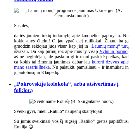
Sasułės,
dartės jumiem tokių indomybį apie žmonelius paporysiu. Nu
kokie anys čiudni! O jau ypač ciej ratiliokai. Žinau, ba gi
gruodzin sekiojau juos visur, kap jiej in
„Laumių monų“ turų
išvažau. Da kap pirmų roz apie mus ty visap
Vylniun porino
,
aš nė negirdėjau, ale paskum gi ir mani pasiekė pletkas, kad
ca kokis tai žmonių jaunimas dabar jau
kurorti dzyvus apie
mano sasaris šneka
. Nu palaukit, pamislinau – ir insmukau in
jų autobusų in Klaipėdų.
„Pokrovskije kolokola“, arba atsivertimas į
folklorą
Sveiki gyvi, mieli „Ratilio“ naujienų skaitytojai!
Su jumis sveikinasi vos šį rugsėjį „Ratilio“ gretas papildžiusi
Emilija 😊