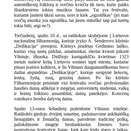
autentiškesnį folklorą ir svečius kviečia tik tuos, kurie patiks
išrankiesiems tokios muzikos fanams. Tai yra festivalis,
kuriame jautiesi tikrai savas, nors ir kiek „egzotiškas“ (jei man
svečių muzika yra egzotiška, tai jiems mūsiškė taip pat turėtų
tokia būti, argi ne?).
Trečiadienį, spalio 10 d., su ratiliokais skubėjome į Lietuvos
nacionalinę filharmoniją, kurioje įvyko A. Šenderovo kūrinio
„Dedikacija“ premjera. Kūrinys pradėtas Gedimino laiško,
kuriuo visų tautų pirkliai, amatininkai, riteriai kviesti įsikurti
Vilniuje, ištrauka. Didžiojo kunigaikščio kvietimas 1323
metais nutiesė kelią Lietuvos sostinei tapti miestu, kuriame
pinasi įvairios kultūros, ir šis Vilniaus daugiatautiškumas buvo
dailiai atspindėtas „Dedikacijoje“, kurioje susipynė lietuvių,
lenkų, žydų, rusų, gruzinų dainos. Po šio kūrinio
Filharmonijoje prisistatė visi festivalio svečiai: profesionalūs
liaudies dainų atlikėjai ir mėgėjai, universitetų studentai, vaikų
ir šeimų folkloro ansambliai, dainų pateikėjos. Koncertą
vainikavo bendra dalyvių daina.
Spalio 13-osios šeštadienį praleidome Vilniaus rotušėje.
Ratiliokės giedojo dvejinę sutartinę, padainavome aukštaitišką
šienapjūtės ir žemaičių dainas, parodėme tradicinę polką,
pašokdinome mugėje besilankiusius žmones. Savo
pasirodymą festivalyje baigę, kiek kam leido jėgos ir laikas,