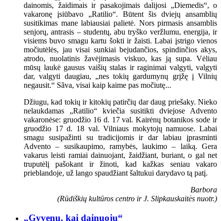
dainomis, žaidimais ir pasakojimais dalijosi „Diemedis“, o
vakaronę įsiūbavo „Ratilio“. Būtent šis dviejų ansamblių
susitikimas mane labiausiai palietė. Nors pirmasis ansamblis
senjorų, antrasis – studentų, abu tryško veržlumu, energija, ir
visiems buvo smagu kartu šokti ir žaisti. Labai įstrigo vienos
močiutėlės, jau visai sunkiai bejudančios, spindinčios akys,
atrodo, nuolatinis žavėjimasis viskuo, kas ją supa. Vėliau
mūsų laukė gausus vaišių stalas ir raginimai valgyti, valgyti
dar, valgyti daugiau, „nes tokių gardumynų grįžę į Vilnių
negausit.“ Sãva, visai kaip kaime pas močiutę...
Džiugu, kad tokių ir kitokių patirčių dar daug priešaky. Nieko
nelaukdamas „Ratilio“ kviečia susitikti dviejose Advento
vakaronėse: gruodžio 16 d. 17 val. Kairėnų botanikos sode ir
gruodžio 17 d. 18 val. Vilniaus mokytojų namuose. Labai
smagu susipažinti su tradicijomis ir dar labiau įprasminti
Advento – susikaupimo, ramybės, laukimo – laiką. Gera
vakarus leisti ramiai dainuojant, žaidžiant, buriant, o gal net
truputėlį pašokant ir žinoti, kad kažkas seniau vakaro
prieblandoje, už lango spaudžiant šaltukui darydavo tą patį.
Barbora
(Rūdiškių kultūros centro ir J. Slipkauskaitės nuotr.)
„Gyvenu, kai dainuoju“