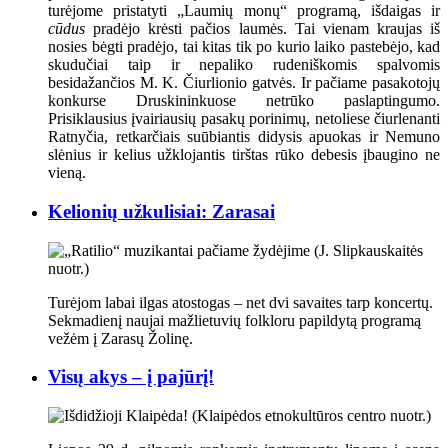
turėjome pristatyti „Laumių monų“ programą, išdaigas ir
cūdus
pradėjo krėsti pačios laumės. Tai vienam kraujas iš
nosies bėgti pradėjo, tai kitas tik po kurio laiko pastebėjo, kad
skudučiai taip ir nepaliko rudeniškomis spalvomis
besidažančios M. K. Čiurlionio gatvės. Ir pačiame pasakotojų
konkurse Druskininkuose netrūko paslaptingumo.
Prisiklausius įvairiausių pasakų porinimų, netoliese čiurlenanti
Ratnyčia, retkarčiais suūbiantis didysis apuokas ir Nemuno
slėnius ir kelius užklojantis tirštas rūko debesis įbaugino ne
vieną.
Kelionių užkulisiai: Zarasai
Turėjom labai ilgas atostogas – net dvi savaites tarp koncertų.
Sekmadienį naujai mažlietuvių folkloru papildytą programą
vežėm į Zarasų Žolinę.
Visų akys – į pajūrį!