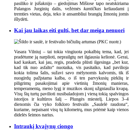
pasiliko ir įsišaknijo – giedojimas Mišiose tapo neatskiriama
Palangos Jurginių dalis, vežėmės
kantičkas
keliaudami į
tremties vietas, deja, teko ir ansambliui brangių žmonių jomis
išlydėti.
Kai jau laikas eiti gulti, bet dar meiga nenuori
Vasara Vilniuj – tai tokia vingiuota pokalbių tema, kad, jei
pradėtume ją narplioti, neprailgtų net ilgiausia kelionė. Gerai,
kad kaskart, kai jau, regis, pradeda plūsti ilgesinga „bet kur,
kad tik nuo asfalto“ nuotaika, vis pasitaiko, kad pavilioja
kokia tolima šalis, sužavi savo mėlynomis kalvomis, tik iš
nuogirdų pažįstama kalba, o iš ten parvykusių pirklių ir
piligrimų pasakojimai apie vietinių žmonių manieras,
temperamentą, meno lygį ir muzikos skonį užgniaužia kvapą.
Visų šių turtų pavilioti nusibaladojom į vieną tokią spalvingos
istorijos ir kultūros šalį – Plungės miestelį. Liepos 3–4
dienomis čia vyko folkloro festivalis „Saulelė raudona“,
kuriame, nepaisant visų tų kilometrų, mus priėmė kaip vienos
didelės šeimos narius.
Intraukį kvajynų ciongo