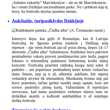
„Subatos vakarėly“ Marcinkonyse
– ale ne tik Marcinkonyse,
ba i visam Dzūkijos nacionaliniam parke. Nu i pritikom kap tę
buvę, ba festivalis skyrtas jaunimo metam.
Aukštaitis, (ne)pasiklydęs Dzūkijoje
Intensyvi liepa: kas grįžs iš Rumunijas, kas iš Latvijas
festivalių, be ilgesnia poilsia traukėm į Didžiają aulą
repetuot – dar viens festivals jau už poras dienų, liepos 14–17
dienomis „Čiulba ulba“ Subartonyse. Ratiliokai buva pakviest
penktadienio vakarų pravest pasidainavims prie lauža, pagrot
šokiuos ir sekmadienį padainuot Subartonių krašta dainų
koncerte. Festivalių praretint ratiliokų kuopa turėj sukts iš
padeties – ant popieriaus penktadienį turim keturs vedančius
dains žmons, tarp jų ir aš, užkietėjs aukštaits, kiti stipriej
vedantieji atvykst tik sekmadienį. Muzikantų frontas taip pat
buvo praretints, tačiau greitai susidėj naujs sąstats, kurs ant
scenos pasirodys pirmų kartų. Važiuodams iš repeticijos
nervavaus, kad mana pasirinktos vedamos dainos man ne
dzūkiškai skamb, o kažkode aukštaitiškai ir aš nepritaps
dzūkų festivaly.