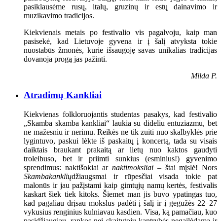
pasiklausėme rusų, italų, gruzinų ir estų dainavimo ir
muzikavimo tradicijos.
Kiekvienais metais po festivalio vis pagalvoju, kaip man
pasisekė, kad Lietuvoje gyvena ir į šalį atvyksta tokie
nuostabūs žmonės, kurie išsaugoję savas unikalias tradicijas
dovanoja progą jas pažinti.
Milda P.
Atradimų Kankliai
Kiekvienas folkloruojantis studentas pasakys, kad festivalio
„Skamba skamba kankliai“ laukia su dideliu entuziazmu, bet
ne mažesniu ir nerimu. Reikės ne tik zuiti nuo skalbyklės prie
lygintuvo, paskui lėkte iš paskaitų į koncertą, tada su visais
daiktais braukant prakaitą ar lietų nuo kaktos gaudyti
troleibuso, bet ir priimti sunkius (esminius!) gyvenimo
sprendimus: naktišokiai ar
naktimoksliai
– štai mįslė! Nors
Skambakanklių
džiaugsmai ir rūpesčiai visada tokie pat
malonūs ir jau pažįstami kaip gimtųjų namų kertės, festivalis
kaskart šiek tiek kitoks. Šiemet man jis buvo ypatingas tuo,
kad pagaliau drįsau mokslus padėti į šalį ir į gegužės 22–27
vykusius renginius kulniavau kasdien. Visa, ką pamačiau, kuo
pasidžiaugiau, rankos nei skaitytojų kantrybės negailėdama ir