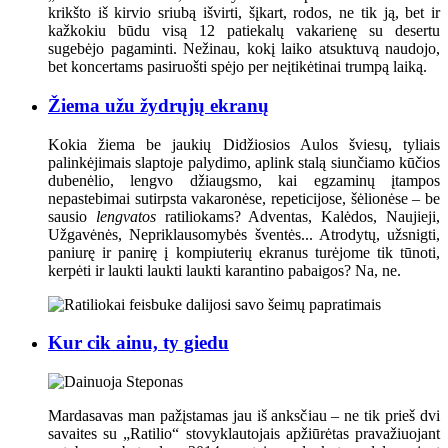
krikšto iš kirvio sriubą išvirti, šįkart, rodos, ne tik ją, bet ir
kažkokiu būdu visą 12 patiekalų vakarienę su desertu
sugebėjo pagaminti. Nežinau, kokį laiko atsuktuvą naudojo,
bet koncertams pasiruošti spėjo per neįtikėtinai trumpą laiką.
Žiema užu žydrųjų ekranų
Kokia žiema be jaukių Didžiosios Aulos šviesų, tyliais
palinkėjimais slaptoje palydimo, aplink stalą siunčiamo kūčios
dubenėlio, lengvo džiaugsmo, kai egzaminų įtampos
nepastebimai sutirpsta vakaronėse, repeticijose, šėlionėse – be
sausio
lengvatos
ratiliokams? Adventas, Kalėdos, Naujieji,
Užgavėnės, Nepriklausomybės šventės... Atrodytų, užsnigti,
paniurę ir panirę į kompiuterių ekranus turėjome tik tūnoti,
kerpėti ir laukti laukti laukti karantino pabaigos? Na, ne.
Kur cik ainu, ty giedu
Mardasavas man pažįstamas jau iš anksčiau – ne tik prieš dvi
savaites su „Ratilio“ stovyklautojais apžiūrėtas pravažiuojant