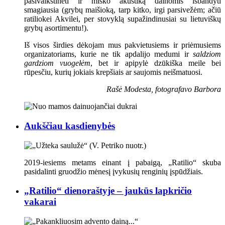
pasivaikštinėti ir miško akustiką dainomis išbandyti
smagiausia (grybų maišioką, tarp kitko, irgi parsivežėm; ačiū
ratiliokei Akvilei, per stovyklą supažindinusiai su lietuviškų
grybų asortimentu!).
Iš visos širdies dėkojam mus pakvietusiems ir priėmusiems
organizatoriams, kurie ne tik apdalijo medumi ir
saldziom
gardziom vuogełėm
, bet ir apipylė dzūkiška meile bei
rūpesčiu, kurių jokiais krepšiais ar saujomis neišmatuosi.
Rašė Modesta, fotografavo Barbora
Aukščiau kasdienybės
2019-iesiems metams einant į pabaigą, „Ratilio“ skuba
pasidalinti gruodžio mėnesį įvykusių renginių įspūdžiais.
„Ratilio“ dienoraštyje – jaukūs lapkričio
vakarai