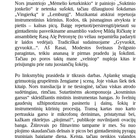
Nors įmantriojo „Mėmelio keturkinkio“ ir painiojo „Suktinio
jonkelio“ ir netenka sušokti, tačiau džiaugiuosi šokdamas
„Vingierką“ ir „Lemburgį“. Muzikantai atskirai repetuoja
instrumentinius kūrinius. Rodos, tik įsismaginus atvyksta ir
pietūs – kalnas picų. Baigę repetuoti/persirengti/pietauti su
gimtadieniu pasveikiname ansamblio vadovę Mildą Ričkutę ir
ansamblietę Rasą Alę Petronytę (to vėliau nepamiršta padaryti
ir laidos vedėjai). Tradiciškai sudainuojame „Gyvuokit,
gyvuokit...“. Aš Rasai, Modestos švelnaus žvilgsnio
paragintas, teikiu ananasą ir pirmas pradedu ją šokdinti.
Tačiau po poros taktų mane „velniop“ nuploja kitas ir
prisijungiu prie ratu juosiančių šokėjų.
Po linksmybių prasideda ir tikrasis darbas. Aplankę smagią
grimuotoją grupelėmis žengiame į sceną. Joje viskas šiek tiek
kitaip. Nors transliacija ir ne tiesioginė, tačiau viskas atrodo
sudėtingiau, rimčiau. Sutartinėms akomponuoja „kosminius
garsus“ skleidžiantis mistinis instrumentas hangas. Jo švelnių
gaudesių užhipnotizuotas pasineriu į dainų, šokių ir
instrumentinių kūrinių procesiją. Transą kartas nuo karto
pertraukia garso ir mikrofonų derinimas, pristatymai bei,
kažkam riktelėjus „plojimai!“, publikoje nuvilnijanti ovacijų
banga. Žiūrovais po filmavimo tampame ir mes. Su nuo
plojimo skaudančiais delnais ir picos bei gimtadieninių pyragų
trupiniais baigiame dieną. Keista, tačiau penkios valandos