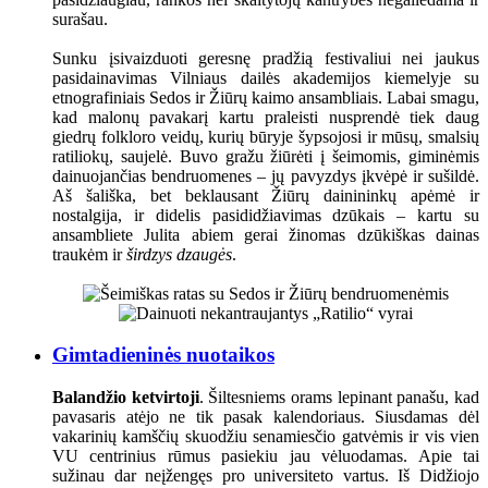
surašau.
Sunku įsivaizduoti geresnę pradžią festivaliui nei jaukus
pasidainavimas Vilniaus dailės akademijos kiemelyje su
etnografiniais Sedos ir Žiūrų kaimo ansambliais. Labai smagu,
kad malonų pavakarį kartu praleisti nusprendė tiek daug
giedrų folkloro veidų, kurių būryje šypsojosi ir mūsų, smalsių
ratiliokų, saujelė. Buvo gražu žiūrėti į šeimomis, giminėmis
dainuojančias bendruomenes – jų pavyzdys įkvėpė ir sušildė.
Aš šališka, bet beklausant Žiūrų dainininkų apėmė ir
nostalgija, ir didelis pasididžiavimas dzūkais – kartu su
ansambliete Julita abiem gerai žinomas dzūkiškas dainas
traukėm ir
širdzys dzaugės
.
Gimtadieninės nuotaikos
Balandžio ketvirtoji
. Šiltesniems orams lepinant panašu, kad
pavasaris atėjo ne tik pasak kalendoriaus. Siusdamas dėl
vakarinių kamščių skuodžiu senamiesčio gatvėmis ir vis vien
VU centrinius rūmus pasiekiu jau vėluodamas. Apie tai
sužinau dar neįžengęs pro universiteto vartus. Iš Didžiojo