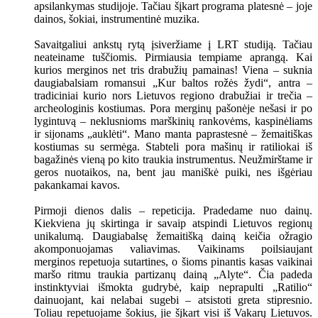
apsilankymas studijoje. Tačiau šįkart programa platesnė – joje
dainos, šokiai, instrumentinė muzika.
Savaitgaliui ankstų rytą įsiveržiame į LRT studiją. Tačiau
neateiname tuščiomis. Pirmiausia tempiame aprangą. Kai
kurios merginos net tris drabužių pamainas! Viena – suknia
daugiabalsiam romansui „Kur baltos rožės žydi“, antra –
tradiciniai kurio nors Lietuvos regiono drabužiai ir trečia –
archeologinis kostiumas. Pora merginų pašonėje nešasi ir po
lygintuvą – neklusnioms marškinių rankovėms, kaspinėliams
ir sijonams „auklėti“. Mano manta paprastesnė – žemaitiškas
kostiumas su sermėga. Stabteli pora mašinų ir ratiliokai iš
bagažinės vieną po kito traukia instrumentus. Neužmirštame ir
geros nuotaikos, na, bent jau maniškė puiki, nes išgėriau
pakankamai kavos.
Pirmoji dienos dalis – repeticija. Pradedame nuo dainų.
Kiekviena jų skirtinga ir savaip atspindi Lietuvos regionų
unikalumą. Daugiabalsę žemaitišką dainą keičia ožragio
akomponuojamas valiavimas. Vaikinams poilsiaujant
merginos repetuoja sutartines, o šioms pinantis kasas vaikinai
maršo ritmu traukia partizanų dainą „Alyte“. Čia padeda
instinktyviai išmokta gudrybė, kaip neprapulti „Ratilio“
dainuojant, kai nelabai sugebi – atsistoti greta stipresnio.
Toliau repetuojame šokius, jie šįkart visi iš Vakarų Lietuvos.