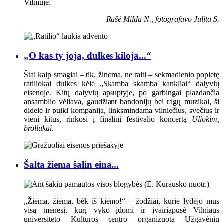
Vilniuje.
Rašė Milda N., fotografavo Julita S.
„O kas ty joja, dulkes kiloja...“
Štai kaip smagiai – tik, žinoma, ne raiti – sekmadienio popietę
ratiliokai dulkes kėlė „Skamba skamba kankliai“ dalyvių
eisenoje. Kitų dalyvių apsuptyje, po garbingai plazdančia
ansamblio vėliava, gaudžiant bandonijų bei ragų muzikai, ši
didelė ir puiki kompanija, linksmindama vilniečius, svečius ir
vieni kitus, rinkosi į finalinį festivalio koncertą
Uliokim,
broliukai
.
Šalta žiema šalin eina...
„Žiema, žiema, bėk iš kiemo!“ – žodžiai, kurie lydėjo mus
visą mėnesį, kurį vyko įdomi ir įvairiapusė Vilniaus
universiteto Kultūros centro organizuota Užgavėnių