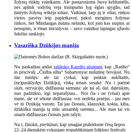
žolynų rinktų vainikams. Ale pastarosioms buva keblumėlis,
nes aplink sodybų veja trumpumo lyg ėglas spyglio, tad
dairytis žolynų reikėja toliau. Vaikinai, tarp jų ir ošiai, rinkos
vietos pavėsy teip papletkavot, pakol merginos žolynus
rinkos, bet Mindaugas nutara nelaukt, kol jom kas nupins ar
nenupins, ir ėmas iniciatyvas – savo vainikui lapingas ųžuolo
šakėlas rankiojo.
Vasariška Dzūkijos manija
Nu paskaitiau andai
ratilioko Karolio straipsnį
, kap „Ratilio“
in pescivalį „Čiulba ulba“ Subartonyse nušutinę bovijosi. Nu
dar misliju: ale tai cyrkai, kap puikiai aukštaitis,
(ne)pasiklydęs Dzūkijoj, viską tenais susakė. Nu i paėmė
siuts
,
nervacija
, didžiausia sarmata: ale tai aš, dar, daleiskim,
nuo padzūkio, irgi neparašytau... Nor čia i ne (visai) apie
mane, ale vė sėkmė didžiausia: vos nedėlia praėjus – jau mes
vė in Dzūkiją varom. Tai jau čionais, klausykit, kokia, kiba,
dzūkiška manija tą mūs ansamblį suėmus... Ale man tai vis
unaris didžiausias čionais jum rašyti.
Nu i, žinokit,
pierkūnai
, kap smagiai praleidome čėsą liepos
22–24 dienukėm vykusiam respublikiniam folkloro festivaly