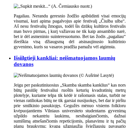
Pagaliau. Nerandu geresnio žodžio apibūdinti visai emocijų
visumai, kuri apima pagalvojus apie festivalį „Čiulba ulba“.
Aš nesu festivalių žmogus, todėl šis dzūkų kultūros festivalis
man buvo pirmas, į kurį važiavau ne tik kaip ansamblio narė,
bet ir dėl asmeninio suinteresuotumo. Bet tas žodis „pagaliau“
išreiškia visą džiaugsmą dėl atsinaujinusio kultūrinio
gyvenimo, kuris su vasaros pradžia pamažu vėl atgimsta.
Išsiilgtieji kankliai: neišmatuojamos laumių
dovanos
Jeigu per paskutiniuosius „Skamba skamba kanklius“ kas nors
būtų pasiūlę festivaliui ruoštis keturių kvadratinių metrų
plotelyje, kuriame telpa tik kėdė ir rašomasis stalas, turbūt ne
vienas ratiliokas būtų ne tik garsiai nusijuokęs, bet dar ir pirštu
prie smilkinio pasukiojęs. Gegužės mėnuo visiems folkloru
kvėpuojantiems Vilniaus universiteto studentams gyvenimą
užpildo nekantriu laukimu, nesibaigiančiomis, dažnai
sumišimą atnešančiomis repeticijomis, planavimu ir tų pačių
planų braukymu; kvapą užgniaužia šviežiausių pavasario