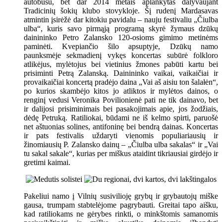
autobusu, bet dar 2014 metais aplankytas dalyvaujant
Tradicinių šokių klubo stovykloje. Šį rudenį Mardasavas
atmintin įsirėžė dar kitokiu pavidalu – nauju festivaliu „Čiulba
ulba“, kuris savo pirmąją programą skyrė žymaus dzūkų
dainininko Petro Zalansko 120-osioms gimimo metinėms
paminėti. Kvepiančio šilo apsuptyje, Dzūkų namo
paunksmėje sekmadienį vykęs koncertas subūrė folkloro
atlikėjus, mylėtojus bei vietinius žmones pabūti kartu bei
prisiminti Petrą Zalanską. Dainininko vaikai, vaikaičiai ir
provaikaičiai koncertą pradėjo daina „Vai aš aisiu ton šalałėn“,
po kurios skambėjo kitos jo atliktos ir mylėtos dainos, o
renginį vedusi Veronika Povilionienė pati ne tik dainavo, bet
ir dalijosi prisiminimais bei pasakojimais apie, jos žodžiais,
dėdę Petruką. Ratiliokai, būdami ne iš kelmo spirti, paruošė
net aštuonias solines, antifoninę bei bendrą dainas. Koncertas
ir pats festivalis uždaryti vienomis populiariausių ir
žinomiausių P. Zalansko dainų – „Čiulba ulba sakalas“ ir „Vai
tu sakal sakale“, kurias per miškus ataidint tikriausiai girdėjo ir
gretimi kaimai.
Pakeliui namo į Vilnių susivilioję grybų ir grybautojų miške
gausa, trumpam stabtelėjome pagrybauti. Greitai tapo aišku,
kad ratiliokams ne gėrybes rinkti, o minkštomis samanomis