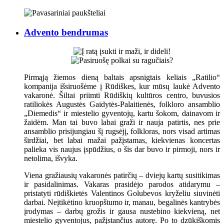
Advento bendrumas
Pirmąją žiemos dieną baltais apsnigtais keliais „Ratilio“
kompanija išsiruošėme į Rūdiškes, kur mūsų laukė Advento
vakaronė. Šiltai priimti Rūdiškių kultūros centro, buvusios
ratiliokės Augustės Gaidytės-Palaitienės, folkloro ansamblio
„Diemedis“ ir miestelio gyventojų, kartu šokom, dainavom ir
žaidėm. Man tai buvo labai graži ir nauja patirtis, nes prie
ansamblio prisijungiau šį rugsėjį, folkloras, nors visad artimas
širdžiai, bet labai mažai pažįstamas, kiekvienas koncertas
palieka vis naujus įspūdžius, o šis dar buvo ir pirmoji, nors ir
netolima, išvyka.
Viena gražiausių vakaronės patirčių – dviejų kartų susitikimas
ir pasidalinimas. Vakaras prasidėjo parodos atidarymu –
pristatyti rūdiškietės Valentinos Golubevos kryželiu siuvinėti
darbai. Neįtikėtino kruopštumo ir, manau, begalinės kantrybės
įrodymas – darbų grožis ir gausa nustebino kiekvieną, net
miestelio gyventojus, pažįstančius autorę. Po to dzūkiškomis