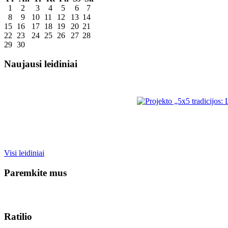
1
2
3
4
5
6
7
8
9
10
11
12
13
14
15
16
17
18
19
20
21
22
23
24
25
26
27
28
29
30
Naujausi leidiniai
Visi leidiniai
Paremkite mus
Ratilio