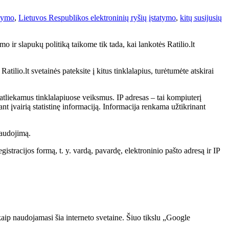
atymo
,
Lietuvos Respublikos elektroninių ryšių įstatymo
,
kitų susijusių
o ir slapukų politiką taikome tik tada, kai lankotės Ratilio.lt
tilio.lt svetainės pateksite į kitus tinklalapius, turėtumėte atskirai
atliekamus tinklalapiuose veiksmus. IP adresas – tai kompiuterį
nt įvairią statistinę informaciją. Informacija renkama užtikrinant
naudojimą.
istracijos formą, t. y. vardą, pavardę, elektroninio pašto adresą ir IP
kaip naudojamasi šia interneto svetaine. Šiuo tikslu „Google