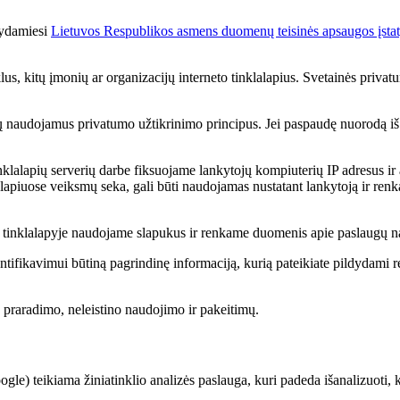
kydamiesi
Lietuvos Respublikos asmens duomenų teisinės apsaugos įst
us, kitų įmonių ar organizacijų interneto tinklalapius. Svetainės privatum
r jų naudojamus privatumo užtikrinimo principus. Jei paspaudę nuorodą iš Ra
lalapių serverių darbe fiksuojame lankytojų kompiuterių IP adresus ir 
lalapiuose veiksmų seka, gali būti naudojamas nustatant lankytoją ir renka
ą, tinklalapyje naudojame slapukus ir renkame duomenis apie paslaugų 
ntifikavimui būtiną pagrindinę informaciją, kurią pateikiate pildydami reg
praradimo, neleistino naudojimo ir pakeitimų.
le) teikiama žiniatinklio analizės paslauga, kuri padeda išanalizuoti, 