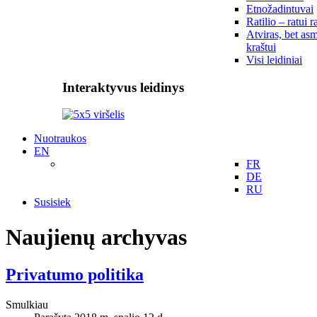
Etnožadintuvai
Ratilio – ratui r
Atviras, bet asm
kraštui
Visi leidiniai
Interaktyvus leidinys
Nuotraukos
EN
FR
DE
RU
Susisiek
Naujienų archyvas
Privatumo politika
Smulkiau