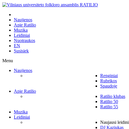
Naujienos
Apie Ratilio
Muzika
Leidiniai
Nuotraukos
EN
Susisiek
Menu
Naujienos
Renginiai
Rubrikos
Spaudoje
Apie Ratilio
Ratilio klubas
Ratilio 50
Ratilio 55
Muzika
Leidiniai
Naujausi leidini
DJ Kaziukas