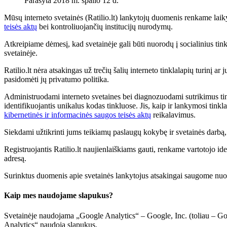
Parašyta 2018 m. spalio 12 d.
Mūsų interneto svetainės (Ratilio.lt) lankytojų duomenis renkame lai
teisės aktų
bei kontroliuojančių institucijų nurodymų.
Atkreipiame dėmesį, kad svetainėje gali būti nuorodų į socialinius tinkl
svetainėje.
Ratilio.lt nėra atsakingas už trečių šalių interneto tinklalapių turinį a
pasidomėti jų privatumo politika.
Administruodami interneto svetaines bei diagnozuodami sutrikimus tink
identifikuojantis unikalus kodas tinkluose. Jis, kaip ir lankymosi tink
kibernetinės ir informacinės saugos teisės aktų
reikalavimus.
Siekdami užtikrinti jums teikiamų paslaugų kokybę ir svetainės darb
Registruojantis Ratilio.lt naujienlaiškiams gauti, renkame vartotojo ide
adresą.
Surinktus duomenis apie svetainės lankytojus atsakingai saugome nuo 
Kaip mes naudojame slapukus?
Svetainėje naudojama „Google Analytics“ – Google, Inc. (toliau – Goog
Analytics“ naudoja slapukus.