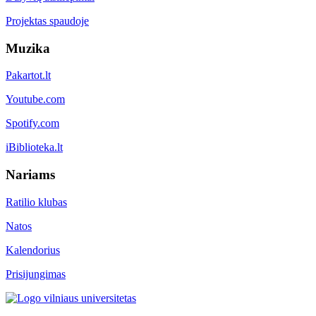
Projektas spaudoje
Muzika
Pakartot.lt
Youtube.com
Spotify.com
iBiblioteka.lt
Nariams
Ratilio klubas
Natos
Kalendorius
Prisijungimas