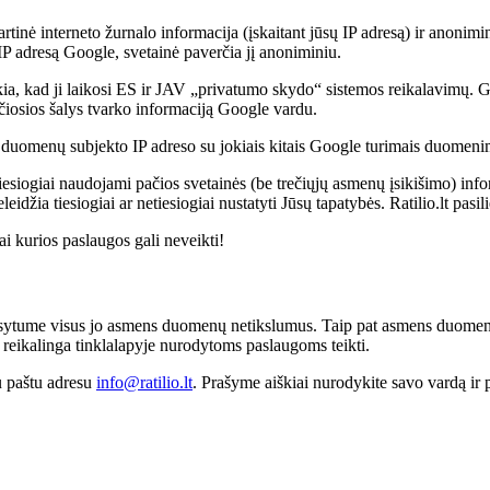
artinė interneto žurnalo informacija (įskaitant jūsų IP adresą) ir anoni
 IP adresą Google, svetainė paverčia jį anoniminiu.
a, kad ji laikosi ES ir JAV „privatumo skydo“ sistemos reikalavimų. G
ečiosios šalys tvarko informaciją Google vardu.
duomenų subjekto IP adreso su jokiais kitais Google turimais duomeni
 tiesiogiai naudojami pačios svetainės (be trečiųjų asmenų įsikišimo) inf
ia tiesiogiai ar netiesiogiai nustatyti Jūsų tapatybės. Ratilio.lt pasili
i kurios paslaugos gali neveikti!
sytume visus jo asmens duomenų netikslumus. Taip pat asmens duomenų s
ai reikalinga tinklalapyje nurodytoms paslaugoms teikti.
iu paštu adresu
info@ratilio.lt
. Prašyme aiškiai nurodykite savo vardą ir 