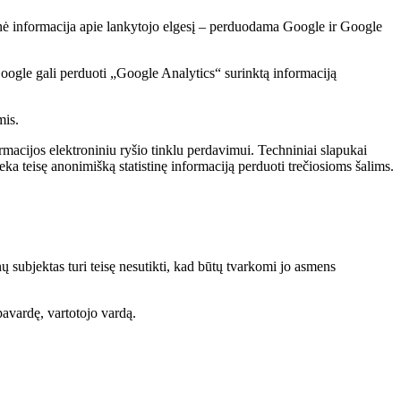
minė informacija apie lankytojo elgesį – perduodama Google ir Google
oogle gali perduoti „Google Analytics“ surinktą informaciją
mis.
ormacijos elektroniniu ryšio tinklu perdavimui. Techniniai slapukai
eka teisę anonimišką statistinę informaciją perduoti trečiosioms šalims.
ubjektas turi teisę nesutikti, kad būtų tvarkomi jo asmens
pavardę, vartotojo vardą.