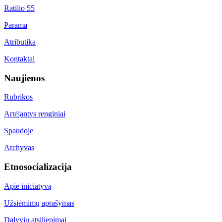
Ratilio 55
Parama
Atributika
Kontaktai
Naujienos
Rubrikos
Artėjantys renginiai
Spaudoje
Archyvas
Etnosocializacija
Apie iniciatyvą
Užsiėmimų aprašymas
Dalyvių atsiliepimai