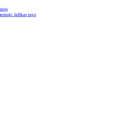
atujo
eninis: laiškas tavo