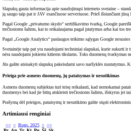
Slapukų gauta informacija apie naudojimąsi interneto svetaine – stand
ją saugo taip pat ir JAV esančiuose serveriuose. Prieš išsiunčiant jūsų
Pagal Google „privatumo skydo“ sertifikavimo tvarką, Google pareiški
trečiosioms šalims, kai to reikalaujama pagal įstatymus arba kai tos tr
Pagal „Google Analytics“ paslaugos teikimo sąlygas Google nesusies 
Svetainėje taip pat yra naudojami techniniai slapukai, kurie sukurti ir
nėra naudojami jokiems kitiems tikslams. Toks duomenų tvarkymas neleidž
Jūs galite atsisakyti slapukų pakeisdami savo naršyklės nustatymus. Ka
Prieiga prie asmens duomenų, jų pataisymas ir nesutikimas
Asmens duomenų subjektas turi teisę reikalauti, kad nemokamai patai
duomenys bei kad jie būtų atskleisti trečiosioms šalims, išskyrus jei t
Prašymą dėl prieigos, pataisymų ir nesutikimo galite siųsti elektronin
Artimiausi renginiai
<<
<
Rugs. 2025
>
>>
Pr
An
Tr
Kt
Pn
Šš
Sk