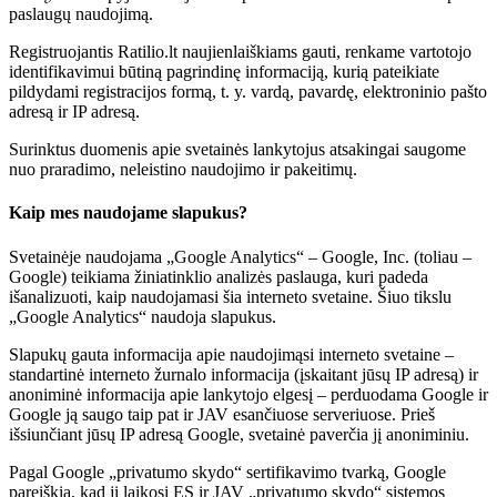
paslaugų naudojimą.
Registruojantis Ratilio.lt naujienlaiškiams gauti, renkame vartotojo
identifikavimui būtiną pagrindinę informaciją, kurią pateikiate
pildydami registracijos formą, t. y. vardą, pavardę, elektroninio pašto
adresą ir IP adresą.
Surinktus duomenis apie svetainės lankytojus atsakingai saugome
nuo praradimo, neleistino naudojimo ir pakeitimų.
Kaip mes naudojame slapukus?
Svetainėje naudojama „Google Analytics“ – Google, Inc. (toliau –
Google) teikiama žiniatinklio analizės paslauga, kuri padeda
išanalizuoti, kaip naudojamasi šia interneto svetaine. Šiuo tikslu
„Google Analytics“ naudoja slapukus.
Slapukų gauta informacija apie naudojimąsi interneto svetaine –
standartinė interneto žurnalo informacija (įskaitant jūsų IP adresą) ir
anoniminė informacija apie lankytojo elgesį – perduodama Google ir
Google ją saugo taip pat ir JAV esančiuose serveriuose. Prieš
išsiunčiant jūsų IP adresą Google, svetainė paverčia jį anoniminiu.
Pagal Google „privatumo skydo“ sertifikavimo tvarką, Google
pareiškia, kad ji laikosi ES ir JAV „privatumo skydo“ sistemos