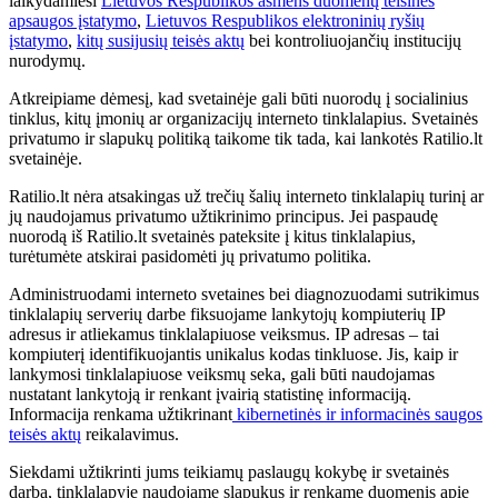
laikydamiesi
Lietuvos Respublikos asmens duomenų teisinės
apsaugos įstatymo
,
Lietuvos Respublikos elektroninių ryšių
įstatymo
,
kitų susijusių teisės aktų
bei kontroliuojančių institucijų
nurodymų.
Atkreipiame dėmesį, kad svetainėje gali būti nuorodų į socialinius
tinklus, kitų įmonių ar organizacijų interneto tinklalapius. Svetainės
privatumo ir slapukų politiką taikome tik tada, kai lankotės Ratilio.lt
svetainėje.
Ratilio.lt nėra atsakingas už trečių šalių interneto tinklalapių turinį ar
jų naudojamus privatumo užtikrinimo principus. Jei paspaudę
nuorodą iš Ratilio.lt svetainės pateksite į kitus tinklalapius,
turėtumėte atskirai pasidomėti jų privatumo politika.
Administruodami interneto svetaines bei diagnozuodami sutrikimus
tinklalapių serverių darbe fiksuojame lankytojų kompiuterių IP
adresus ir atliekamus tinklalapiuose veiksmus. IP adresas – tai
kompiuterį identifikuojantis unikalus kodas tinkluose. Jis, kaip ir
lankymosi tinklalapiuose veiksmų seka, gali būti naudojamas
nustatant lankytoją ir renkant įvairią statistinę informaciją.
Informacija renkama užtikrinant
kibernetinės ir informacinės saugos
teisės aktų
reikalavimus.
Siekdami užtikrinti jums teikiamų paslaugų kokybę ir svetainės
darbą, tinklalapyje naudojame slapukus ir renkame duomenis apie