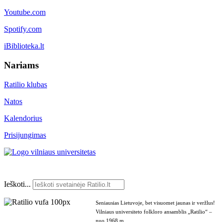
Youtube.com
Spotify.com
iBiblioteka.lt
Nariams
Ratilio klubas
Natos
Kalendorius
Prisijungimas
Ieškoti...
Seniausias Lietuvoje, bet visuomet jaunas ir veržlus!
Vilniaus universiteto folkloro ansamblis „Ratilio“ –
nuo 1968 m.