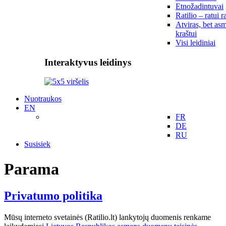
Etnožadintuvai
Ratilio – ratui r
Atviras, bet asm
kraštui
Visi leidiniai
Interaktyvus leidinys
Nuotraukos
EN
FR
DE
RU
Susisiek
Parama
Privatumo politika
Mūsų interneto svetainės (Ratilio.lt) lankytojų duomenis renkame