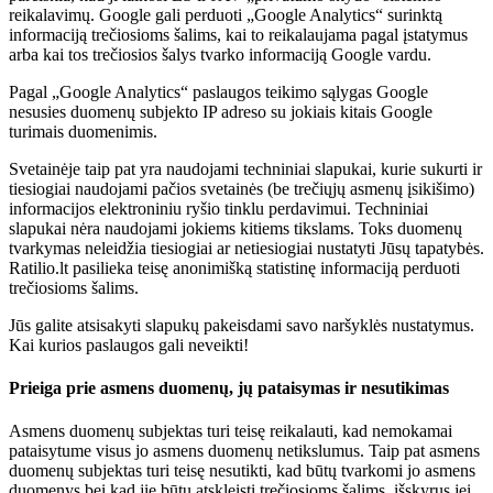
reikalavimų. Google gali perduoti „Google Analytics“ surinktą
informaciją trečiosioms šalims, kai to reikalaujama pagal įstatymus
arba kai tos trečiosios šalys tvarko informaciją Google vardu.
Pagal „Google Analytics“ paslaugos teikimo sąlygas Google
nesusies duomenų subjekto IP adreso su jokiais kitais Google
turimais duomenimis.
Svetainėje taip pat yra naudojami techniniai slapukai, kurie sukurti ir
tiesiogiai naudojami pačios svetainės (be trečiųjų asmenų įsikišimo)
informacijos elektroniniu ryšio tinklu perdavimui. Techniniai
slapukai nėra naudojami jokiems kitiems tikslams. Toks duomenų
tvarkymas neleidžia tiesiogiai ar netiesiogiai nustatyti Jūsų tapatybės.
Ratilio.lt pasilieka teisę anonimišką statistinę informaciją perduoti
trečiosioms šalims.
Jūs galite atsisakyti slapukų pakeisdami savo naršyklės nustatymus.
Kai kurios paslaugos gali neveikti!
Prieiga prie asmens duomenų, jų pataisymas ir nesutikimas
Asmens duomenų subjektas turi teisę reikalauti, kad nemokamai
pataisytume visus jo asmens duomenų netikslumus. Taip pat asmens
duomenų subjektas turi teisę nesutikti, kad būtų tvarkomi jo asmens
duomenys bei kad jie būtų atskleisti trečiosioms šalims, išskyrus jei