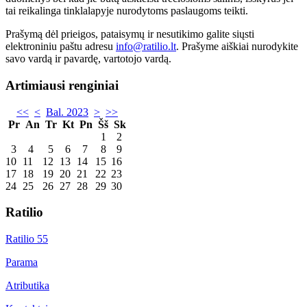
tai reikalinga tinklalapyje nurodytoms paslaugoms teikti.
Prašymą dėl prieigos, pataisymų ir nesutikimo galite siųsti
elektroniniu paštu adresu
info@ratilio.lt
. Prašyme aiškiai nurodykite
savo vardą ir pavardę, vartotojo vardą.
Artimiausi renginiai
<<
<
Bal. 2023
>
>>
Pr
An
Tr
Kt
Pn
Šš
Sk
1
2
3
4
5
6
7
8
9
10
11
12
13
14
15
16
17
18
19
20
21
22
23
24
25
26
27
28
29
30
Ratilio
Ratilio 55
Parama
Atributika