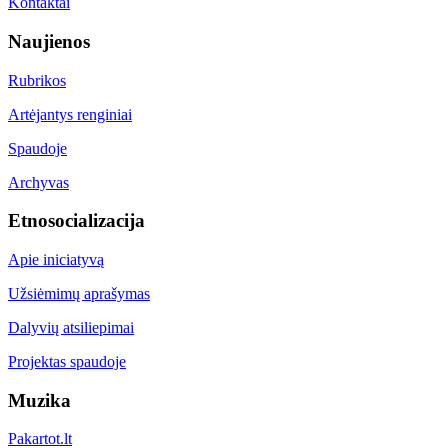
Kontaktai
Naujienos
Rubrikos
Artėjantys renginiai
Spaudoje
Archyvas
Etnosocializacija
Apie iniciatyvą
Užsiėmimų aprašymas
Dalyvių atsiliepimai
Projektas spaudoje
Muzika
Pakartot.lt