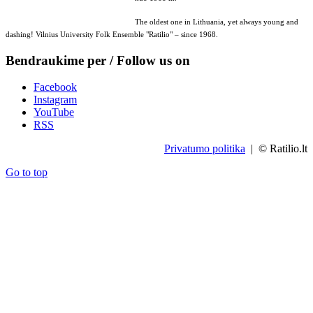
The oldest one in Lithuania, yet always young and
dashing! Vilnius University Folk Ensemble "Ratilio" – since 1968.
Bendraukime per / Follow us on
Facebook
Instagram
YouTube
RSS
Privatumo politika
| © Ratilio.lt
Go to top