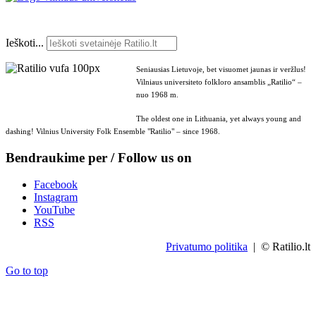
Ieškoti...
Seniausias Lietuvoje, bet visuomet jaunas ir veržlus!
Vilniaus universiteto folkloro ansamblis „Ratilio“ –
nuo 1968 m.
The oldest one in Lithuania, yet always young and
dashing! Vilnius University Folk Ensemble "Ratilio" – since 1968.
Bendraukime per / Follow us on
Facebook
Instagram
YouTube
RSS
Privatumo politika
| © Ratilio.lt
Go to top