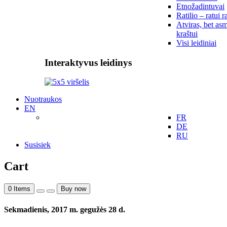
Etnožadintuvai
Ratilio – ratui r
Atviras, bet asm
kraštui
Visi leidiniai
Interaktyvus leidinys
Nuotraukos
EN
FR
DE
RU
Susisiek
Cart
0
Items
Buy now
Sekmadienis, 2017 m. gegužės 28 d.