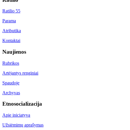
Ratilio 55
Parama
Atributika
Kontaktai
Naujienos
Rubrikos
Artėjantys renginiai
Spaudoje
Archyvas
Etnosocializacija
Apie iniciatyvą
Užsiėmimų aprašymas