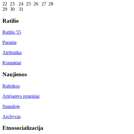
22
23
24
25
26
27
28
29
30
31
Ratilio
Ratilio 55
Parama
Atributika
Kontaktai
Naujienos
Rubrikos
Artėjantys renginiai
Spaudoje
Archyvas
Etnosocializacija