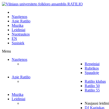
Naujienos
Apie Ratilio
Muzika
Leidiniai
Nuotraukos
EN
Susisiek
Menu
Naujienos
Renginiai
Rubrikos
Spaudoje
Apie Ratilio
Ratilio klubas
Ratilio 50
Ratilio 55
Muzika
Leidiniai
Naujausi leidini
DJ Kaziukas