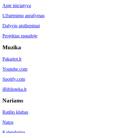
Apie iniciatyvą
Užsiėmimų aprašymas
Dalyvių atsiliepimai
Projektas spaudoje
Muzika
Pakartot.lt
Youtube.com
Spotify.com
iBiblioteka.lt
Nariams
Ratilio klubas
Natos
Kalendorius