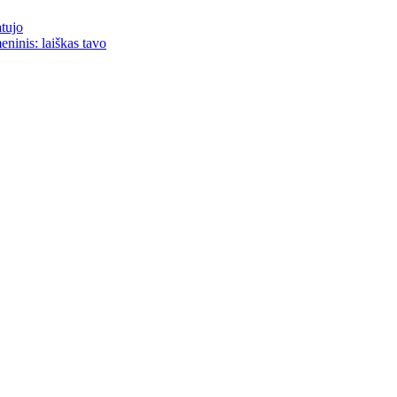
atujo
eninis: laiškas tavo