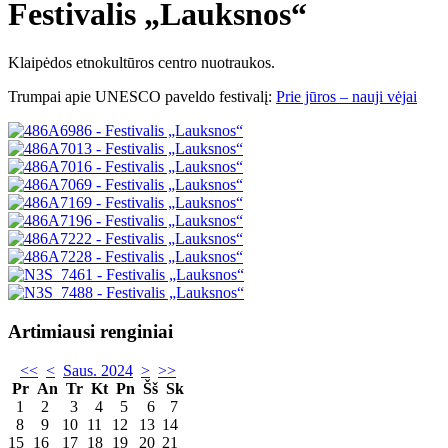
Festivalis „Lauksnos“
Klaipėdos etnokultūros centro nuotraukos.
Trumpai apie UNESCO paveldo festivalį:
Prie jūros – nauji vėjai
Artimiausi renginiai
<<
<
Saus. 2024
>
>>
Pr
An
Tr
Kt
Pn
Šš
Sk
1
2
3
4
5
6
7
8
9
10
11
12
13
14
15
16
17
18
19
20
21