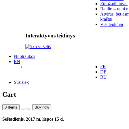
Etnožadintuvai
Ratilio – ratui r
Atviras, bet asm
kraštui
Visi leidiniai
Interaktyvus leidinys
Nuotraukos
EN
FR
DE
RU
Susisiek
Cart
0
Items
Buy now
Šeštadienis, 2017 m. liepos 15 d.