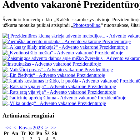
Advento vakaronė Prezidentūro
Šventinio koncertų ciklo „Kalėdų skambesys atviroje Prezidentūroje“
užkurta nuotaika puikiai atsispindi „
Photostrolling
“ nuotraukose, šilta
Artimiausi renginiai
<<
<
Kovas 2023
>
>>
Pr
An
Tr
Kt
Pn
Šš
Sk
1
2
3
4
5