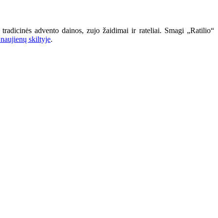
radicinės advento dainos, zujo žaidimai ir rateliai. Smagi „Ratilio“
 naujienų skiltyje
.