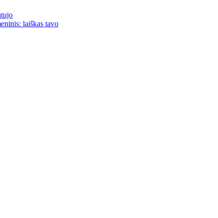
atujo
eninis: laiškas tavo