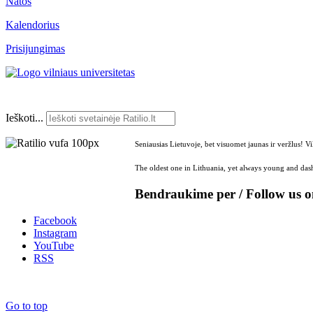
Natos
Kalendorius
Prisijungimas
Ieškoti...
Seniausias Lietuvoje, bet visuomet jaunas ir veržlus! V
The oldest one in Lithuania, yet always young and dash
Bendraukime per / Follow us 
Facebook
Instagram
YouTube
RSS
Go to top