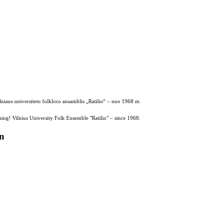
ilniaus universiteto folkloro ansamblis „Ratilio“ – nuo 1968 m.
ing! Vilnius University Folk Ensemble "Ratilio" – since 1968.
on