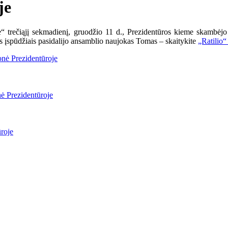
je
 trečiąjį sekmadienį, gruodžio 11 d., Prezidentūros kieme skambėjo t
is įspūdžiais pasidalijo ansamblio naujokas Tomas – skaitykite
„Ratilio“