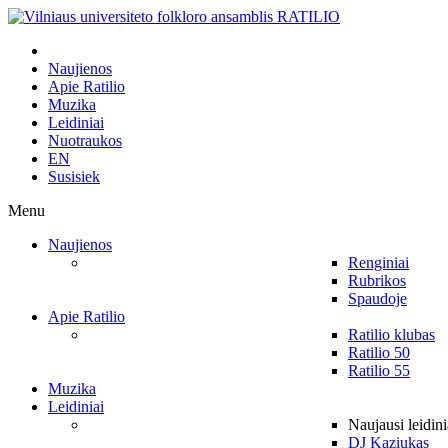
Naujienos
Apie Ratilio
Muzika
Leidiniai
Nuotraukos
EN
Susisiek
Menu
Naujienos
Renginiai
Rubrikos
Spaudoje
Apie Ratilio
Ratilio klubas
Ratilio 50
Ratilio 55
Muzika
Leidiniai
Naujausi leidini
DJ Kaziukas