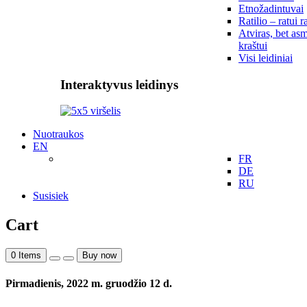
Etnožadintuvai
Ratilio – ratui r
Atviras, bet asm
kraštui
Visi leidiniai
Interaktyvus leidinys
Nuotraukos
EN
FR
DE
RU
Susisiek
Cart
0
Items
Buy now
Pirmadienis, 2022 m. gruodžio 12 d.