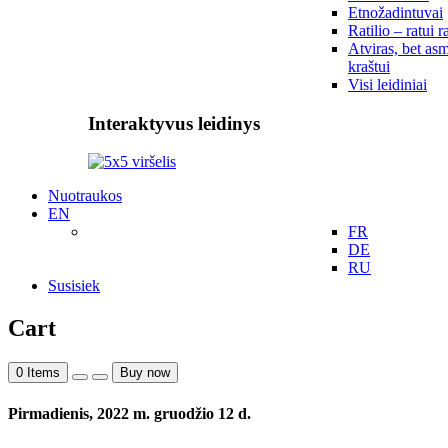
Etnožadintuvai
Ratilio – ratui r
Atviras, bet asm
kraštui
Visi leidiniai
Interaktyvus leidinys
Nuotraukos
EN
FR
DE
RU
Susisiek
Cart
0
Items
Buy now
Pirmadienis, 2022 m. gruodžio 12 d.