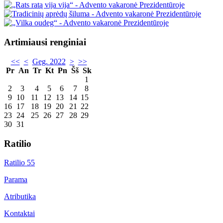
Artimiausi renginiai
<<
<
Geg. 2022
>
>>
Pr
An
Tr
Kt
Pn
Šš
Sk
1
2
3
4
5
6
7
8
9
10
11
12
13
14
15
16
17
18
19
20
21
22
23
24
25
26
27
28
29
30
31
Ratilio
Ratilio 55
Parama
Atributika
Kontaktai