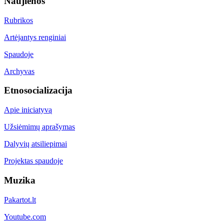
Naujienos
Rubrikos
Artėjantys renginiai
Spaudoje
Archyvas
Etnosocializacija
Apie iniciatyvą
Užsiėmimų aprašymas
Dalyvių atsiliepimai
Projektas spaudoje
Muzika
Pakartot.lt
Youtube.com