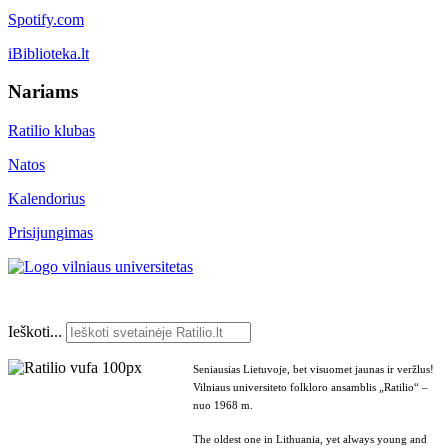
Spotify.com
iBiblioteka.lt
Nariams
Ratilio klubas
Natos
Kalendorius
Prisijungimas
Ieškoti...
Seniausias Lietuvoje, bet visuomet jaunas ir veržlus!
Vilniaus universiteto folkloro ansamblis „Ratilio“ –
nuo 1968 m.
The oldest one in Lithuania, yet always young and