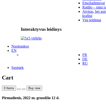
Etnožadintuvai
Ratilio – ratui r
Atviras, bet asm
kraštui
Visi leidiniai
Interaktyvus leidinys
Nuotraukos
EN
FR
DE
RU
Susisiek
Cart
0
Items
Buy now
Pirmadienis, 2022 m. gruodžio 12 d.