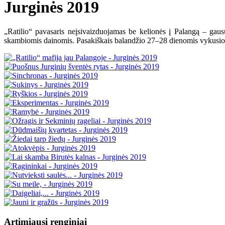
Jurginės 2019
„Ratilio“ pavasaris neįsivaizduojamas be kelionės į Palangą – gausu
skambiomis dainomis. Pasakiškais balandžio 27–28 dienomis vykusios šv
Artimiausi renginiai