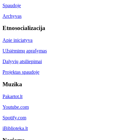
Spaudoje
Archyvas
Etnosocializacija
Apie iniciatyvą
Užsiėmimų aprašymas
Dalyvių atsiliepimai
Projektas spaudoje
Muzika
Pakartot.lt
Youtube.com
Spotify.com
iBiblioteka.lt