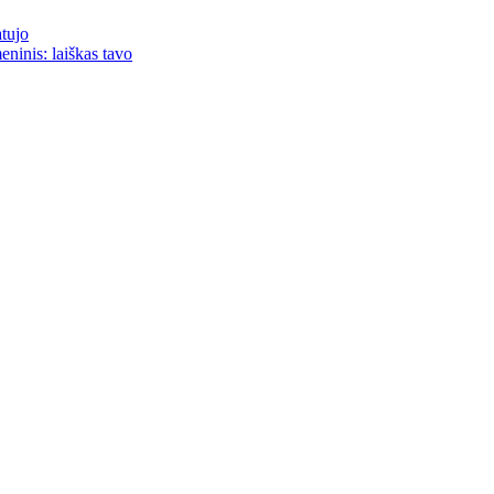
atujo
eninis: laiškas tavo