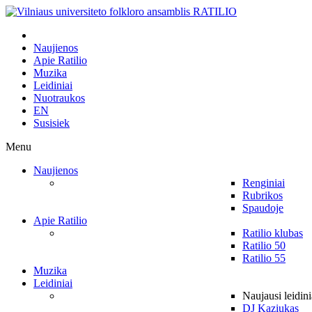
Naujienos
Apie Ratilio
Muzika
Leidiniai
Nuotraukos
EN
Susisiek
Menu
Naujienos
Renginiai
Rubrikos
Spaudoje
Apie Ratilio
Ratilio klubas
Ratilio 50
Ratilio 55
Muzika
Leidiniai
Naujausi leidini
DJ Kaziukas