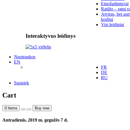
Etnožadintuvai
Ratilio – ratui r
Atviras, bet asm
kraštui
Visi leidiniai
Interaktyvus leidinys
Nuotraukos
EN
FR
DE
RU
Susisiek
Cart
0
Items
Buy now
Antradienis, 2019 m. gegužės 7 d.