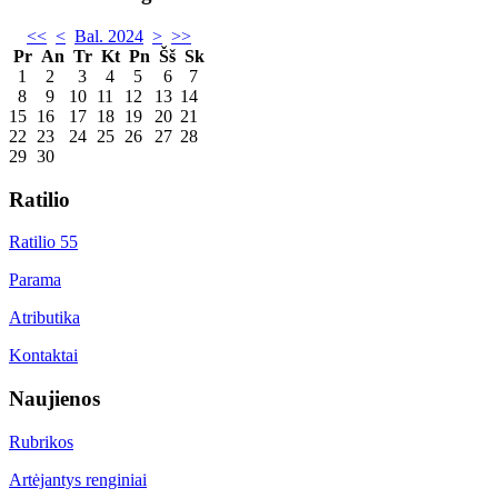
<<
<
Bal. 2024
>
>>
Pr
An
Tr
Kt
Pn
Šš
Sk
1
2
3
4
5
6
7
8
9
10
11
12
13
14
15
16
17
18
19
20
21
22
23
24
25
26
27
28
29
30
Ratilio
Ratilio 55
Parama
Atributika
Kontaktai
Naujienos
Rubrikos
Artėjantys renginiai