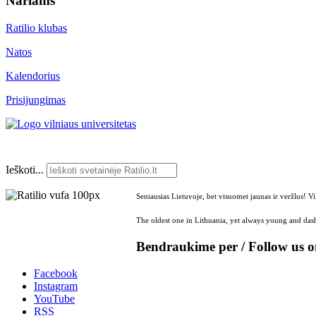
Nariams
Ratilio klubas
Natos
Kalendorius
Prisijungimas
Ieškoti...
Seniausias Lietuvoje, bet visuomet jaunas ir veržlus! V
The oldest one in Lithuania, yet always young and dash
Bendraukime per / Follow us 
Facebook
Instagram
YouTube
RSS