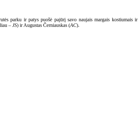
rutės parku ir patys puošė pajūrį savo naujais margais kostiumais ir
oliau –
JS
) ir Augustas Černiauskas (
AC
).