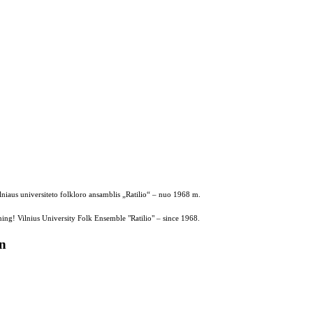
ilniaus universiteto folkloro ansamblis „Ratilio“ – nuo 1968 m.
ing! Vilnius University Folk Ensemble "Ratilio" – since 1968.
on