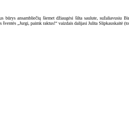
s būrys ansambliečių šiemet džiaugėsi šilta saulute, sužaliavusiu Bi
entės „Jurgi, paimk raktus!“ vaizdais dalijasi Julita Slipkauskaitė (t