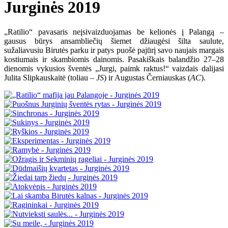
Jurginės 2019
„Ratilio“ pavasaris neįsivaizduojamas be kelionės į Palangą –
gausus būrys ansambliečių šiemet džiaugėsi šilta saulute,
sužaliavusiu Birutės parku ir patys puošė pajūrį savo naujais margais
kostiumais ir skambiomis dainomis. Pasakiškais balandžio 27–28
dienomis vykusios šventės „Jurgi, paimk raktus!“ vaizdais dalijasi
Julita Slipkauskaitė (toliau –
JS
) ir Augustas Černiauskas (
AC
).