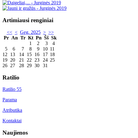
Artimiausi renginiai
<<
<
Geg. 2025
>
>>
Pr
An
Tr
Kt
Pn
Šš
Sk
1
2
3
4
5
6
7
8
9
10
11
12
13
14
15
16
17
18
19
20
21
22
23
24
25
26
27
28
29
30
31
Ratilio
Ratilio 55
Parama
Atributika
Kontaktai
Naujienos