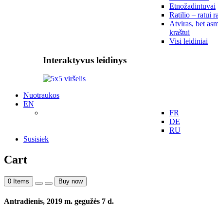
Etnožadintuvai
Ratilio – ratui r
Atviras, bet asm
kraštui
Visi leidiniai
Interaktyvus leidinys
Nuotraukos
EN
FR
DE
RU
Susisiek
Cart
0
Items
Buy now
Antradienis, 2019 m. gegužės 7 d.