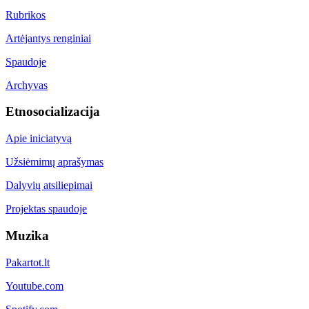
Rubrikos
Artėjantys renginiai
Spaudoje
Archyvas
Etnosocializacija
Apie iniciatyvą
Užsiėmimų aprašymas
Dalyvių atsiliepimai
Projektas spaudoje
Muzika
Pakartot.lt
Youtube.com