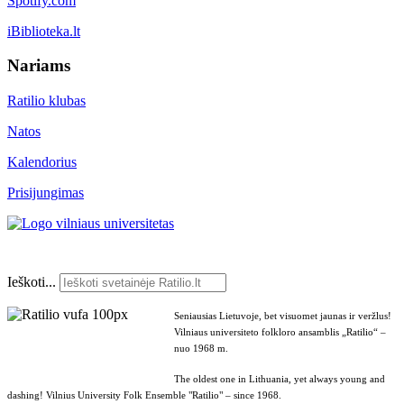
Spotify.com
iBiblioteka.lt
Nariams
Ratilio klubas
Natos
Kalendorius
Prisijungimas
Ieškoti...
Seniausias Lietuvoje, bet visuomet jaunas ir veržlus!
Vilniaus universiteto folkloro ansamblis „Ratilio“ –
nuo 1968 m.
The oldest one in Lithuania, yet always young and
dashing! Vilnius University Folk Ensemble "Ratilio" – since 1968.