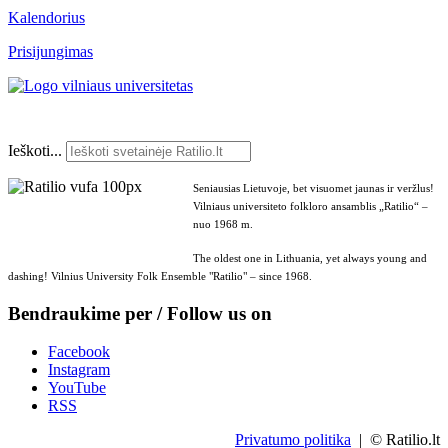
Kalendorius
Prisijungimas
Ieškoti...
Seniausias Lietuvoje, bet visuomet jaunas ir veržlus!
Vilniaus universiteto folkloro ansamblis „Ratilio“ –
nuo 1968 m.
The oldest one in Lithuania, yet always young and
dashing! Vilnius University Folk Ensemble "Ratilio" – since 1968.
Bendraukime per / Follow us on
Facebook
Instagram
YouTube
RSS
Privatumo politika
| © Ratilio.lt