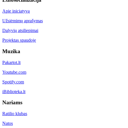
Apie iniciatyvą
Užsiėmimų aprašymas
Dalyvių atsiliepimai
Projektas spaudoje
Muzika
Pakartot.lt
Youtube.com
Spotify.com
iBiblioteka.lt
Nariams
Ratilio klubas
Natos