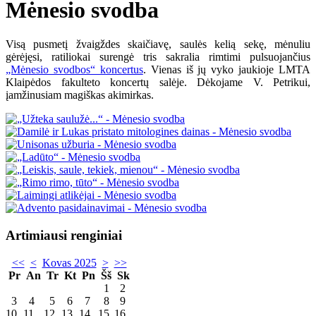
Mėnesio svodba
Visą pusmetį žvaigždes skaičiavę, saulės kelią sekę, mėnuliu
gėrėjęsi, ratiliokai surengė tris sakralia rimtimi pulsuojančius
„Mėnesio svodbos“ koncertus
. Vienas iš jų vyko jaukioje LMTA
Klaipėdos fakulteto koncertų salėje. Dėkojame V. Petrikui,
įamžinusiam magiškas akimirkas.
Artimiausi renginiai
<<
<
Kovas 2025
>
>>
Pr
An
Tr
Kt
Pn
Šš
Sk
1
2
3
4
5
6
7
8
9
10
11
12
13
14
15
16