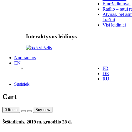
Etnožadintuvai
Ratilio – ratui r
Atviras, bet asm
kraštui
Visi leidiniai
Interaktyvus leidinys
Nuotraukos
EN
FR
DE
RU
Susisiek
Cart
0
Items
Buy now
Šeštadienis, 2019 m. gruodžio 28 d.