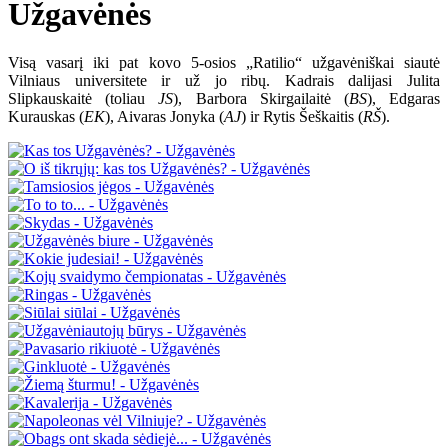
Užgavėnės
Visą vasarį iki pat kovo 5-osios „Ratilio“ užgavėniškai siautė
Vilniaus universitete ir už jo ribų. Kadrais dalijasi Julita
Slipkauskaitė (toliau
JS
), Barbora Skirgailaitė (
BS
), Edgaras
Kurauskas (
EK
), Aivaras Jonyka (
AJ
) ir Rytis Šeškaitis (
RŠ
).