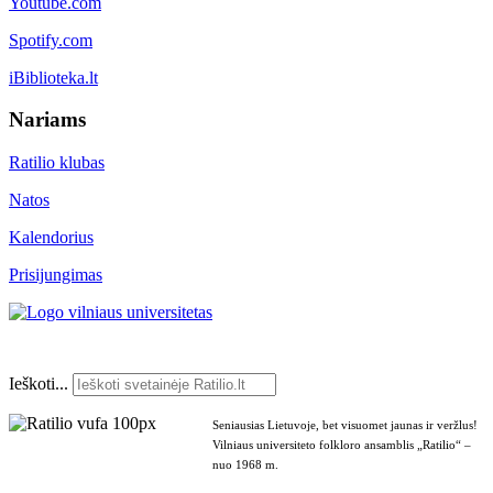
Youtube.com
Spotify.com
iBiblioteka.lt
Nariams
Ratilio klubas
Natos
Kalendorius
Prisijungimas
Ieškoti...
Seniausias Lietuvoje, bet visuomet jaunas ir veržlus!
Vilniaus universiteto folkloro ansamblis „Ratilio“ –
nuo 1968 m.