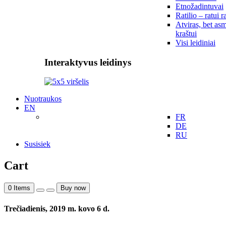
Etnožadintuvai
Ratilio – ratui r
Atviras, bet asm
kraštui
Visi leidiniai
Interaktyvus leidinys
Nuotraukos
EN
FR
DE
RU
Susisiek
Cart
0
Items
Buy now
Trečiadienis, 2019 m. kovo 6 d.