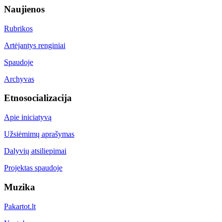
Naujienos
Rubrikos
Artėjantys renginiai
Spaudoje
Archyvas
Etnosocializacija
Apie iniciatyvą
Užsiėmimų aprašymas
Dalyvių atsiliepimai
Projektas spaudoje
Muzika
Pakartot.lt