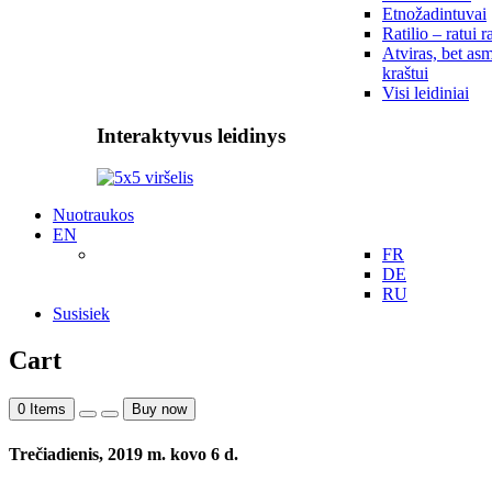
Etnožadintuvai
Ratilio – ratui r
Atviras, bet asm
kraštui
Visi leidiniai
Interaktyvus leidinys
Nuotraukos
EN
FR
DE
RU
Susisiek
Cart
0
Items
Buy now
Trečiadienis, 2019 m. kovo 6 d.