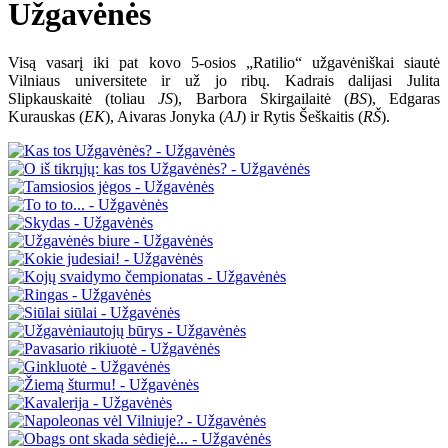
Užgavėnės
Visą vasarį iki pat kovo 5-osios „Ratilio“ užgavėniškai siautė
Vilniaus universitete ir už jo ribų. Kadrais dalijasi Julita
Slipkauskaitė (toliau
JS
), Barbora Skirgailaitė (
BS
), Edgaras
Kurauskas (
EK
), Aivaras Jonyka (
AJ
) ir Rytis Šeškaitis (
RŠ
).