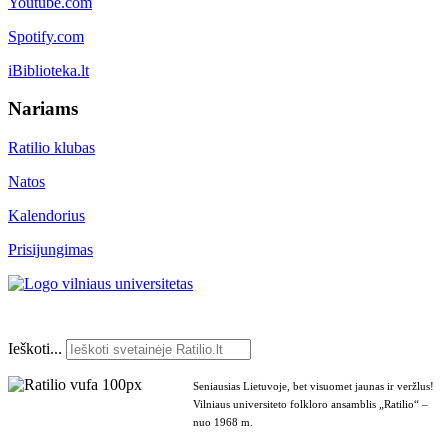
Youtube.com
Spotify.com
iBiblioteka.lt
Nariams
Ratilio klubas
Natos
Kalendorius
Prisijungimas
Ieškoti...
Seniausias Lietuvoje, bet visuomet jaunas ir veržlus!
Vilniaus universiteto folkloro ansamblis „Ratilio“ –
nuo 1968 m.