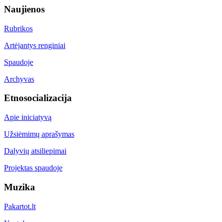
Naujienos
Rubrikos
Artėjantys renginiai
Spaudoje
Archyvas
Etnosocializacija
Apie iniciatyvą
Užsiėmimų aprašymas
Dalyvių atsiliepimai
Projektas spaudoje
Muzika
Pakartot.lt