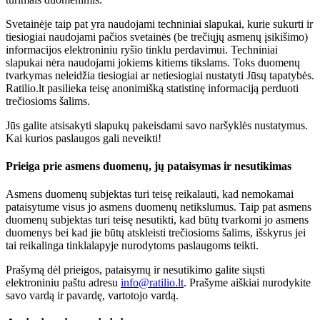
Svetainėje taip pat yra naudojami techniniai slapukai, kurie sukurti ir
tiesiogiai naudojami pačios svetainės (be trečiųjų asmenų įsikišimo)
informacijos elektroniniu ryšio tinklu perdavimui. Techniniai
slapukai nėra naudojami jokiems kitiems tikslams. Toks duomenų
tvarkymas neleidžia tiesiogiai ar netiesiogiai nustatyti Jūsų tapatybės.
Ratilio.lt pasilieka teisę anonimišką statistinę informaciją perduoti
trečiosioms šalims.
Jūs galite atsisakyti slapukų pakeisdami savo naršyklės nustatymus.
Kai kurios paslaugos gali neveikti!
Prieiga prie asmens duomenų, jų pataisymas ir nesutikimas
Asmens duomenų subjektas turi teisę reikalauti, kad nemokamai
pataisytume visus jo asmens duomenų netikslumus. Taip pat asmens
duomenų subjektas turi teisę nesutikti, kad būtų tvarkomi jo asmens
duomenys bei kad jie būtų atskleisti trečiosioms šalims, išskyrus jei
tai reikalinga tinklalapyje nurodytoms paslaugoms teikti.
Prašymą dėl prieigos, pataisymų ir nesutikimo galite siųsti
elektroniniu paštu adresu
info@ratilio.lt
. Prašyme aiškiai nurodykite
savo vardą ir pavardę, vartotojo vardą.