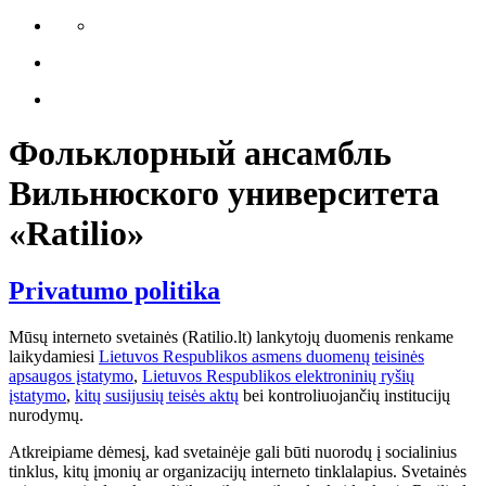
Фольклорный ансамбль
Вильнюского университета
«Ratilio»
Privatumo politika
Mūsų interneto svetainės (Ratilio.lt) lankytojų duomenis renkame
laikydamiesi
Lietuvos Respublikos asmens duomenų teisinės
apsaugos įstatymo
,
Lietuvos Respublikos elektroninių ryšių
įstatymo
,
kitų susijusių teisės aktų
bei kontroliuojančių institucijų
nurodymų.
Atkreipiame dėmesį, kad svetainėje gali būti nuorodų į socialinius
tinklus, kitų įmonių ar organizacijų interneto tinklalapius. Svetainės