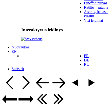
Etnožadintuvai
Ratilio – ratui r
Atviras, bet asm
kraštui
Visi leidiniai
Interaktyvus leidinys
Nuotraukos
EN
FR
DE
RU
Susisiek