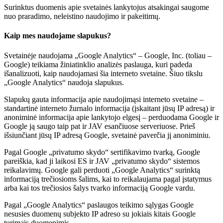
Surinktus duomenis apie svetainės lankytojus atsakingai saugome
nuo praradimo, neleistino naudojimo ir pakeitimų.
Kaip mes naudojame slapukus?
Svetainėje naudojama „Google Analytics“ – Google, Inc. (toliau –
Google) teikiama žiniatinklio analizės paslauga, kuri padeda
išanalizuoti, kaip naudojamasi šia interneto svetaine. Šiuo tikslu
„Google Analytics“ naudoja slapukus.
Slapukų gauta informacija apie naudojimąsi interneto svetaine –
standartinė interneto žurnalo informacija (įskaitant jūsų IP adresą) ir
anoniminė informacija apie lankytojo elgesį – perduodama Google ir
Google ją saugo taip pat ir JAV esančiuose serveriuose. Prieš
išsiunčiant jūsų IP adresą Google, svetainė paverčia jį anoniminiu.
Pagal Google „privatumo skydo“ sertifikavimo tvarką, Google
pareiškia, kad ji laikosi ES ir JAV „privatumo skydo“ sistemos
reikalavimų. Google gali perduoti „Google Analytics“ surinktą
informaciją trečiosioms šalims, kai to reikalaujama pagal įstatymus
arba kai tos trečiosios šalys tvarko informaciją Google vardu.
Pagal „Google Analytics“ paslaugos teikimo sąlygas Google
nesusies duomenų subjekto IP adreso su jokiais kitais Google
turimais duomenimis.