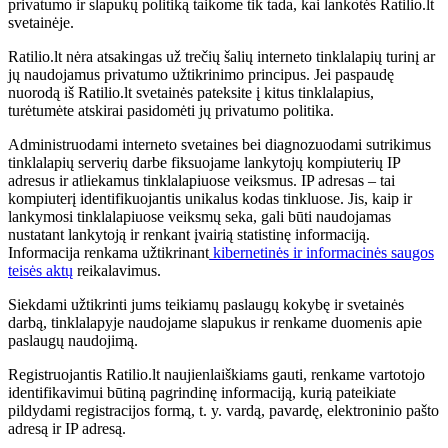
privatumo ir slapukų politiką taikome tik tada, kai lankotės Ratilio.lt
svetainėje.
Ratilio.lt nėra atsakingas už trečių šalių interneto tinklalapių turinį ar
jų naudojamus privatumo užtikrinimo principus. Jei paspaudę
nuorodą iš Ratilio.lt svetainės pateksite į kitus tinklalapius,
turėtumėte atskirai pasidomėti jų privatumo politika.
Administruodami interneto svetaines bei diagnozuodami sutrikimus
tinklalapių serverių darbe fiksuojame lankytojų kompiuterių IP
adresus ir atliekamus tinklalapiuose veiksmus. IP adresas – tai
kompiuterį identifikuojantis unikalus kodas tinkluose. Jis, kaip ir
lankymosi tinklalapiuose veiksmų seka, gali būti naudojamas
nustatant lankytoją ir renkant įvairią statistinę informaciją.
Informacija renkama užtikrinant
kibernetinės ir informacinės saugos
teisės aktų
reikalavimus.
Siekdami užtikrinti jums teikiamų paslaugų kokybę ir svetainės
darbą, tinklalapyje naudojame slapukus ir renkame duomenis apie
paslaugų naudojimą.
Registruojantis Ratilio.lt naujienlaiškiams gauti, renkame vartotojo
identifikavimui būtiną pagrindinę informaciją, kurią pateikiate
pildydami registracijos formą, t. y. vardą, pavardę, elektroninio pašto
adresą ir IP adresą.