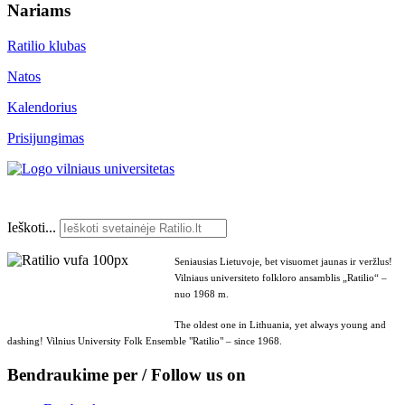
Nariams
Ratilio klubas
Natos
Kalendorius
Prisijungimas
Ieškoti...
Seniausias Lietuvoje, bet visuomet jaunas ir veržlus!
Vilniaus universiteto folkloro ansamblis „Ratilio“ –
nuo 1968 m.
The oldest one in Lithuania, yet always young and
dashing! Vilnius University Folk Ensemble "Ratilio" – since 1968.
Bendraukime per / Follow us on