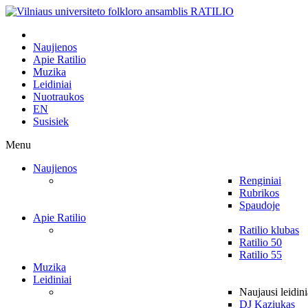
Naujienos
Apie Ratilio
Muzika
Leidiniai
Nuotraukos
EN
Susisiek
Menu
Naujienos
Renginiai
Rubrikos
Spaudoje
Apie Ratilio
Ratilio klubas
Ratilio 50
Ratilio 55
Muzika
Leidiniai
Naujausi leidini
DJ Kaziukas