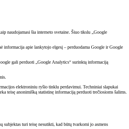
kaip naudojamasi šia interneto svetaine. Šiuo tikslu „Google
minė informacija apie lankytojo elgesį – perduodama Google ir Google
oogle gali perduoti „Google Analytics“ surinktą informaciją
mis.
ormacijos elektroniniu ryšio tinklu perdavimui. Techniniai slapukai
eka teisę anonimišką statistinę informaciją perduoti trečiosioms šalims.
ubjektas turi teisę nesutikti, kad būtų tvarkomi jo asmens