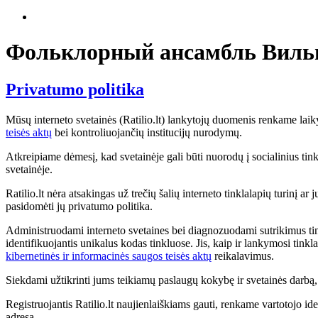
Фольклорный ансамбль Вильню
Privatumo politika
Mūsų interneto svetainės (Ratilio.lt) lankytojų duomenis renkame lai
teisės aktų
bei kontroliuojančių institucijų nurodymų.
Atkreipiame dėmesį, kad svetainėje gali būti nuorodų į socialinius tinkl
svetainėje.
Ratilio.lt nėra atsakingas už trečių šalių interneto tinklalapių turinį a
pasidomėti jų privatumo politika.
Administruodami interneto svetaines bei diagnozuodami sutrikimus tink
identifikuojantis unikalus kodas tinkluose. Jis, kaip ir lankymosi tink
kibernetinės ir informacinės saugos teisės aktų
reikalavimus.
Siekdami užtikrinti jums teikiamų paslaugų kokybę ir svetainės darb
Registruojantis Ratilio.lt naujienlaiškiams gauti, renkame vartotojo ide
adresą.