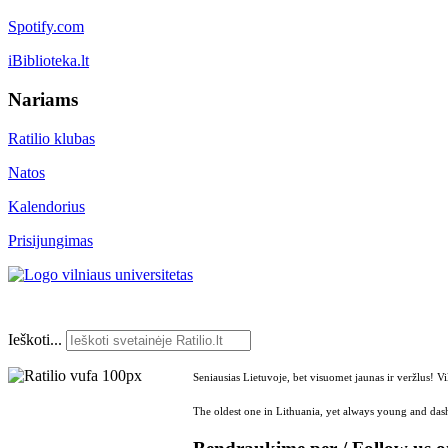
Spotify.com
iBiblioteka.lt
Nariams
Ratilio klubas
Natos
Kalendorius
Prisijungimas
Ieškoti...
Seniausias Lietuvoje, bet visuomet jaunas ir veržlus! V
The oldest one in Lithuania, yet always young and dash