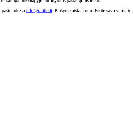
ai reikalinga tinklalapyje nurodytoms paslaugoms teikti.
iu paštu adresu
info@ratilio.lt
. Prašyme aiškiai nurodykite savo vardą ir 