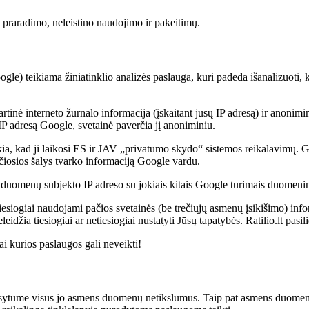
praradimo, neleistino naudojimo ir pakeitimų.
le) teikiama žiniatinklio analizės paslauga, kuri padeda išanalizuoti, 
artinė interneto žurnalo informacija (įskaitant jūsų IP adresą) ir anoni
 IP adresą Google, svetainė paverčia jį anoniminiu.
a, kad ji laikosi ES ir JAV „privatumo skydo“ sistemos reikalavimų. G
ečiosios šalys tvarko informaciją Google vardu.
duomenų subjekto IP adreso su jokiais kitais Google turimais duomeni
 tiesiogiai naudojami pačios svetainės (be trečiųjų asmenų įsikišimo) inf
ia tiesiogiai ar netiesiogiai nustatyti Jūsų tapatybės. Ratilio.lt pasili
i kurios paslaugos gali neveikti!
sytume visus jo asmens duomenų netikslumus. Taip pat asmens duomenų s