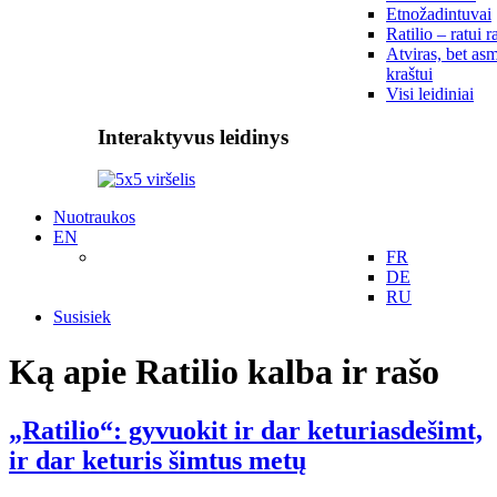
Etnožadintuvai
Ratilio – ratui r
Atviras, bet asm
kraštui
Visi leidiniai
Interaktyvus leidinys
Nuotraukos
EN
FR
DE
RU
Susisiek
Ką apie Ratilio kalba ir rašo
„Ratilio“: gyvuokit ir dar keturiasdešimt,
ir dar keturis šimtus metų