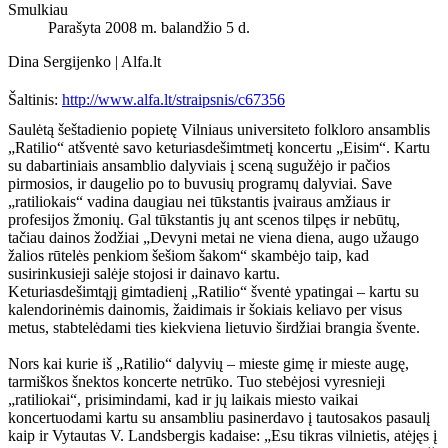
Smulkiau
Parašyta 2008 m. balandžio 5 d.
Dina Sergijenko | Alfa.lt
Šaltinis:
http://www.alfa.lt/straipsnis/c67356
Saulėtą šeštadienio popietę Vilniaus universiteto folkloro ansamblis
„Ratilio“ atšventė savo keturiasdešimtmetį koncertu „Eisim“. Kartu
su dabartiniais ansamblio dalyviais į sceną sugužėjo ir pačios
pirmosios, ir daugelio po to buvusių programų dalyviai. Save
„ratiliokais“ vadina daugiau nei tūkstantis įvairaus amžiaus ir
profesijos žmonių. Gal tūkstantis jų ant scenos tilpęs ir nebūtų,
tačiau dainos žodžiai „Devyni metai ne viena diena, augo užaugo
žalios rūtelės penkiom šešiom šakom“ skambėjo taip, kad
susirinkusieji salėje stojosi ir dainavo kartu.
Keturiasdešimtąjį gimtadienį „Ratilio“ šventė ypatingai – kartu su
kalendorinėmis dainomis, žaidimais ir šokiais keliavo per visus
metus, stabtelėdami ties kiekviena lietuvio širdžiai brangia švente.
Nors kai kurie iš „Ratilio“ dalyvių – mieste gimę ir mieste augę,
tarmiškos šnektos koncerte netrūko. Tuo stebėjosi vyresnieji
„ratiliokai“, prisimindami, kad ir jų laikais miesto vaikai
koncertuodami kartu su ansambliu pasinerdavo į tautosakos pasaulį
kaip ir Vytautas V. Landsbergis kadaise: „Esu tikras vilnietis, atėjęs į