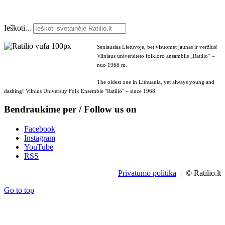
Ieškoti...
Seniausias Lietuvoje, bet visuomet jaunas ir veržlus!
Vilniaus universiteto folkloro ansamblis „Ratilio“ –
nuo 1968 m.
The oldest one in Lithuania, yet always young and
dashing! Vilnius University Folk Ensemble "Ratilio" – since 1968.
Bendraukime per / Follow us on
Facebook
Instagram
YouTube
RSS
Privatumo politika
| © Ratilio.lt
Go to top