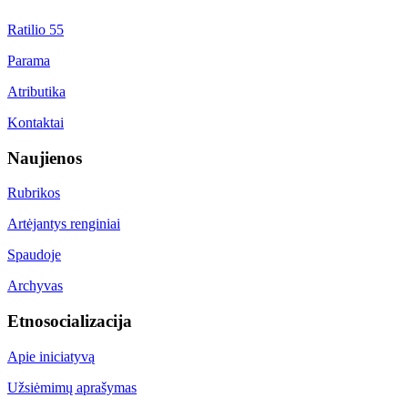
Ratilio 55
Parama
Atributika
Kontaktai
Naujienos
Rubrikos
Artėjantys renginiai
Spaudoje
Archyvas
Etnosocializacija
Apie iniciatyvą
Užsiėmimų aprašymas