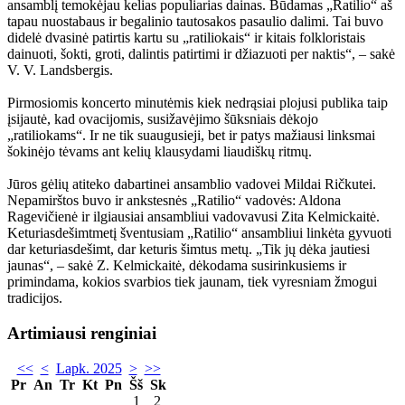
ansamblį temokėjau kelias populiarias dainas. Būdamas „Ratilio“ aš
tapau nuostabaus ir begalinio tautosakos pasaulio dalimi. Tai buvo
didelė dvasinė patirtis kartu su „ratiliokais“ ir kitais folkloristais
dainuoti, šokti, groti, dalintis patirtimi ir džiazuoti per naktis“, – sakė
V. V. Landsbergis.
Pirmosiomis koncerto minutėmis kiek nedrąsiai plojusi publika taip
įsijautė, kad ovacijomis, susižavėjimo šūksniais dėkojo
„ratiliokams“. Ir ne tik suaugusieji, bet ir patys mažiausi linksmai
šokinėjo tėvams ant kelių klausydami liaudiškų ritmų.
Jūros gėlių atiteko dabartinei ansamblio vadovei Mildai Ričkutei.
Nepamirštos buvo ir ankstesnės „Ratilio“ vadovės: Aldona
Ragevičienė ir ilgiausiai ansambliui vadovavusi Zita Kelmickaitė.
Keturiasdešimtmetį šventusiam „Ratilio“ ansambliui linkėta gyvuoti
dar keturiasdešimt, dar keturis šimtus metų. „Tik jų dėka jautiesi
jaunas“, – sakė Z. Kelmickaitė, dėkodama susirinkusiems ir
primindama, kokios svarbios tiek jaunam, tiek vyresniam žmogui
tradicijos.
Artimiausi renginiai
<<
<
Lapk. 2025
>
>>
Pr
An
Tr
Kt
Pn
Šš
Sk
1
2