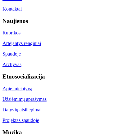
Kontaktai
Naujienos
Rubrikos
Artėjantys renginiai
Spaudoje
Archyvas
Etnosocializacija
Apie iniciatyvą
Užsiėmimų aprašymas
Dalyvių atsiliepimai
Projektas spaudoje
Muzika