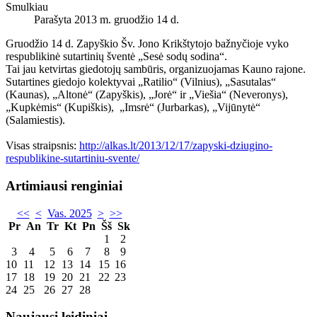
Smulkiau
Parašyta 2013 m. gruodžio 14 d.
Gruodžio 14 d. Zapyškio Šv. Jono Krikštytojo bažnyčioje vyko
respublikinė sutartinių šventė „Sesė sodų sodina“.
Tai jau ketvirtas giedotojų sambūris, organizuojamas Kauno rajone.
Sutartines giedojo kolektyvai „Ratilio“ (Vilnius), „Sasutalas“
(Kaunas), „Altonė“ (Zapyškis), „Jorė“ ir „Viešia“ (Neveronys),
„Kupkėmis“ (Kupiškis), „Imsrė“ (Jurbarkas), „Vijūnytė“
(Salamiestis).
Visas straipsnis:
http://alkas.lt/2013/12/17/zapyski-dziugino-
respublikine-sutartiniu-svente/
Artimiausi renginiai
<<
<
Vas. 2025
>
>>
Pr
An
Tr
Kt
Pn
Šš
Sk
1
2
3
4
5
6
7
8
9
10
11
12
13
14
15
16
17
18
19
20
21
22
23
24
25
26
27
28
Naujausi leidiniai