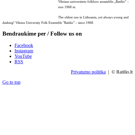
Vilniaus universiteto folkloro ansamblis „Ratilio“ –
nuo 1968 m.
The oldest one in Lithuania, yet always young and
dashing! Vilnius University Folk Ensemble "Ratilio" – since 1968.
Bendraukime per / Follow us on
Facebook
Instagram
YouTube
RSS
Privatumo politika
| © Ratilio.lt
Go to top