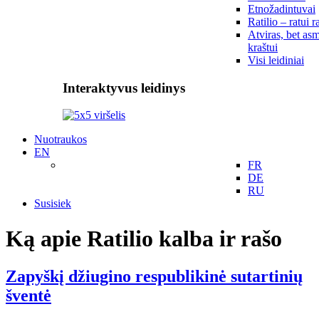
Etnožadintuvai
Ratilio – ratui r
Atviras, bet asm
kraštui
Visi leidiniai
Interaktyvus leidinys
Nuotraukos
EN
FR
DE
RU
Susisiek
Ką apie Ratilio kalba ir rašo
Zapyškį džiugino respublikinė sutartinių
šventė