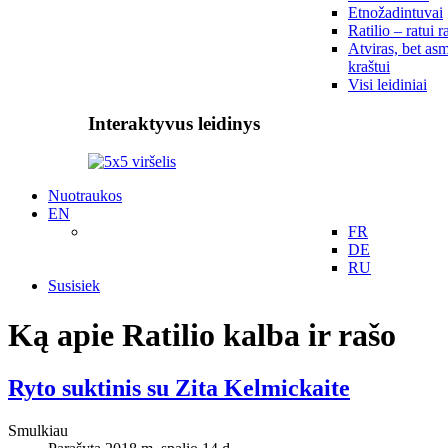
Etnožadintuvai
Ratilio – ratui r
Atviras, bet asm
kraštui
Visi leidiniai
Interaktyvus leidinys
Nuotraukos
EN
FR
DE
RU
Susisiek
Ką apie Ratilio kalba ir rašo
Ryto suktinis su Zita Kelmickaite
Smulkiau