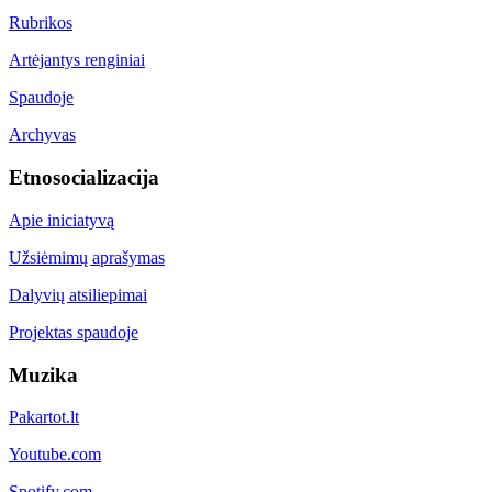
Rubrikos
Artėjantys renginiai
Spaudoje
Archyvas
Etnosocializacija
Apie iniciatyvą
Užsiėmimų aprašymas
Dalyvių atsiliepimai
Projektas spaudoje
Muzika
Pakartot.lt
Youtube.com
Spotify.com