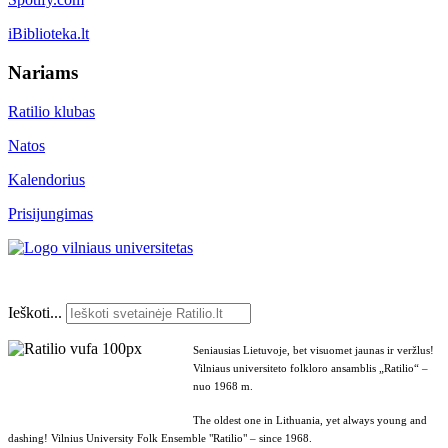
iBiblioteka.lt
Nariams
Ratilio klubas
Natos
Kalendorius
Prisijungimas
Ieškoti...
Seniausias Lietuvoje, bet visuomet jaunas ir veržlus!
Vilniaus universiteto folkloro ansamblis „Ratilio“ –
nuo 1968 m.
The oldest one in Lithuania, yet always young and
dashing! Vilnius University Folk Ensemble "Ratilio" – since 1968.