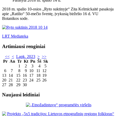
Parašyta 2018 m. spalio 14 d.
2018 m. spalio 10-osios „Ryto suktinyje“ Zita Kelmickaitė pasakoja
apie „Ratilio“ 50-mečio šventę, įvykusią birželio 16 d. VU
Botanikos sode.
LRT Mediateka
Artimiausi renginiai
<<
<
Lapk. 2023
>
>>
Pr
An
Tr
Kt
Pn
Šš
Sk
1
2
3
4
5
6
7
8
9
10
11
12
13
14
15
16
17
18
19
20
21
22
23
24
25
26
27
28
29
30
Naujausi leidiniai