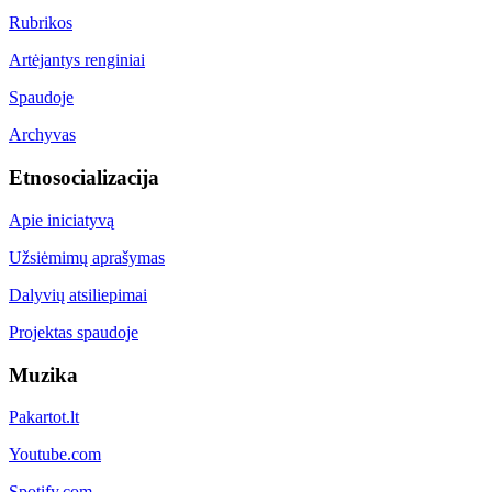
Rubrikos
Artėjantys renginiai
Spaudoje
Archyvas
Etnosocializacija
Apie iniciatyvą
Užsiėmimų aprašymas
Dalyvių atsiliepimai
Projektas spaudoje
Muzika
Pakartot.lt
Youtube.com
Spotify.com