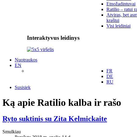
Etnožadintuvai
Ratilio – ratui r
Atviras, bet asm
kraštui
Visi leidiniai
Interaktyvus leidinys
Nuotraukos
EN
FR
DE
RU
Susisiek
Ką apie Ratilio kalba ir rašo
Ryto suktinis su Zita Kelmickaite
Smulkiau