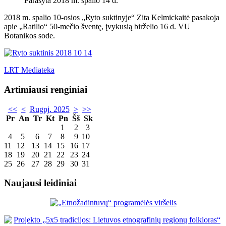
Parašyta 2018 m. spalio 14 d.
2018 m. spalio 10-osios „Ryto suktinyje“ Zita Kelmickaitė pasakoja
apie „Ratilio“ 50-mečio šventę, įvykusią birželio 16 d. VU
Botanikos sode.
LRT Mediateka
Artimiausi renginiai
<<
<
Rugpj. 2025
>
>>
Pr
An
Tr
Kt
Pn
Šš
Sk
1
2
3
4
5
6
7
8
9
10
11
12
13
14
15
16
17
18
19
20
21
22
23
24
25
26
27
28
29
30
31
Naujausi leidiniai