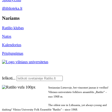
iBiblioteka.lt
Nariams
Ratilio klubas
Natos
Kalendorius
Prisijungimas
Ieškoti...
Seniausias Lietuvoje, bet visuomet jaunas ir veržlus!
Vilniaus universiteto folkloro ansamblis „Ratilio“ –
nuo 1968 m.
The oldest one in Lithuania, yet always young and
dashing! Vilnius University Folk Ensemble "Ratilio" – since 1968.