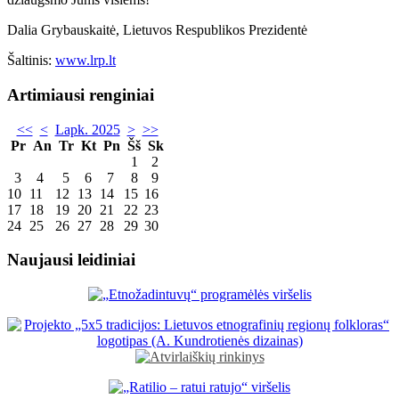
Dalia Grybauskaitė, Lietuvos Respublikos Prezidentė
Šaltinis:
www.lrp.lt
Artimiausi renginiai
<<
<
Lapk. 2025
>
>>
Pr
An
Tr
Kt
Pn
Šš
Sk
1
2
3
4
5
6
7
8
9
10
11
12
13
14
15
16
17
18
19
20
21
22
23
24
25
26
27
28
29
30
Naujausi leidiniai