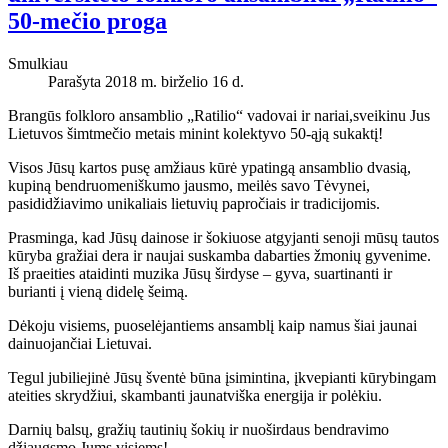
50-mečio proga
Smulkiau
Parašyta 2018 m. birželio 16 d.
Brangūs folkloro ansamblio „Ratilio“ vadovai ir nariai,sveikinu Jus
Lietuvos šimtmečio metais minint kolektyvo 50-ąją sukaktį!
Visos Jūsų kartos pusę amžiaus kūrė ypatingą ansamblio dvasią,
kupiną bendruomeniškumo jausmo, meilės savo Tėvynei,
pasididžiavimo unikaliais lietuvių papročiais ir tradicijomis.
Prasminga, kad Jūsų dainose ir šokiuose atgyjanti senoji mūsų tautos
kūryba gražiai dera ir naujai suskamba dabarties žmonių gyvenime.
Iš praeities ataidinti muzika Jūsų širdyse – gyva, suartinanti ir
burianti į vieną didelę šeimą.
Dėkoju visiems, puoselėjantiems ansamblį kaip namus šiai jaunai
dainuojančiai Lietuvai.
Tegul jubiliejinė Jūsų šventė būna įsimintina, įkvepianti kūrybingam
ateities skrydžiui, skambanti jaunatviška energija ir polėkiu.
Darnių balsų, gražių tautinių šokių ir nuoširdaus bendravimo
džiaugsmo Jums visiems!