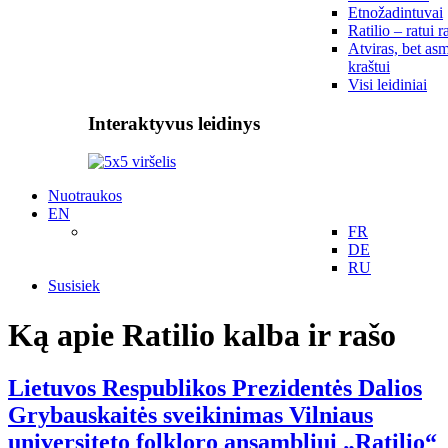
Etnožadintuvai
Ratilio – ratui r
Atviras, bet asm
kraštui
Visi leidiniai
Interaktyvus leidinys
Nuotraukos
EN
FR
DE
RU
Susisiek
Ką apie Ratilio kalba ir rašo
Lietuvos Respublikos Prezidentės Dalios
Grybauskaitės sveikinimas Vilniaus
universiteto folkloro ansambliui „Ratilio“