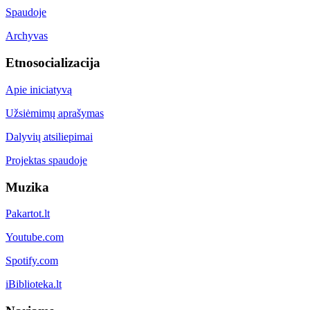
Spaudoje
Archyvas
Etnosocializacija
Apie iniciatyvą
Užsiėmimų aprašymas
Dalyvių atsiliepimai
Projektas spaudoje
Muzika
Pakartot.lt
Youtube.com
Spotify.com
iBiblioteka.lt