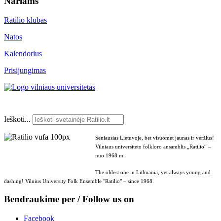
Nariams
Ratilio klubas
Natos
Kalendorius
Prisijungimas
Ieškoti...
Seniausias Lietuvoje, bet visuomet jaunas ir veržlus!
Vilniaus universiteto folkloro ansamblis „Ratilio“ –
nuo 1968 m.
The oldest one in Lithuania, yet always young and
dashing! Vilnius University Folk Ensemble "Ratilio" – since 1968.
Bendraukime per / Follow us on
Facebook