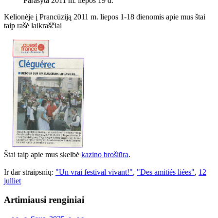
Parašyta 2011 m. liepos 19 d.
Kelionėje į Prancūziją 2011 m. liepos 1-18 dienomis apie mus štai
taip rašė laikraščiai
Štai taip apie mus skelbė
kazino brošiūra
.
Ir dar straipsnių:
"Un vrai festival vivant!"
,
"Des amitiés liées"
,
12
julliet
Artimiausi renginiai