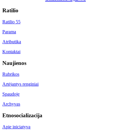
Ratilio
Ratilio 55
Parama
Atributika
Kontaktai
Naujienos
Rubrikos
Artėjantys renginiai
Spaudoje
Archyvas
Etnosocializacija
Apie iniciatyvą