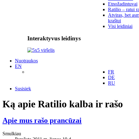
Etnožadintuvai
Ratilio – ratui r
Atviras, bet asm
kraštui
Visi leidiniai
Interaktyvus leidinys
Nuotraukos
EN
FR
DE
RU
Susisiek
Ką apie Ratilio kalba ir rašo
Apie mus rašo prancūzai
Smulkiau