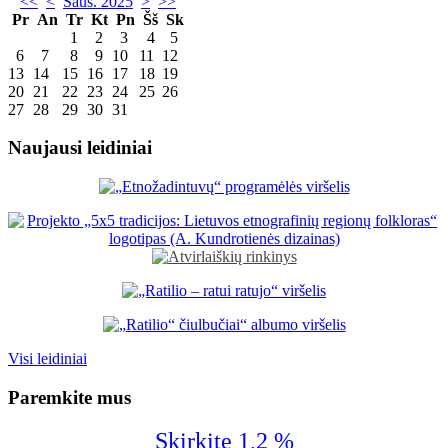
<<
<
Saus. 2025
>
>>
Pr
An
Tr
Kt
Pn
Šš
Sk
1
2
3
4
5
6
7
8
9
10
11
12
13
14
15
16
17
18
19
20
21
22
23
24
25
26
27
28
29
30
31
Naujausi leidiniai
Visi leidiniai
Paremkite mus
Skirkite 1,2 %