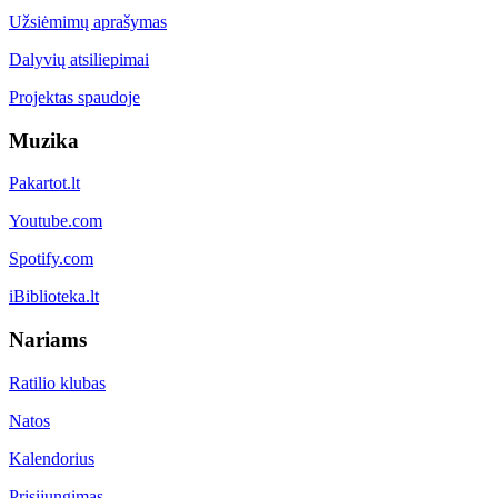
Užsiėmimų aprašymas
Dalyvių atsiliepimai
Projektas spaudoje
Muzika
Pakartot.lt
Youtube.com
Spotify.com
iBiblioteka.lt
Nariams
Ratilio klubas
Natos
Kalendorius
Prisijungimas