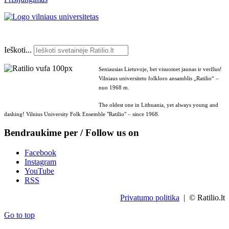
Ieškoti...
Seniausias Lietuvoje, bet visuomet jaunas ir veržlus!
Vilniaus universiteto folkloro ansamblis „Ratilio“ –
nuo 1968 m.
The oldest one in Lithuania, yet always young and
dashing! Vilnius University Folk Ensemble "Ratilio" – since 1968.
Bendraukime per / Follow us on
Facebook
Instagram
YouTube
RSS
Privatumo politika
| © Ratilio.lt
Go to top