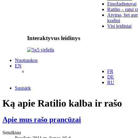
Etnožadintuvai
Ratilio – ratui r
Atviras, bet asm
kraštui
Visi leidiniai
Interaktyvus leidinys
Nuotraukos
EN
FR
DE
RU
Susisiek
Ką apie Ratilio kalba ir rašo
Apie mus rašo prancūzai
Smulkiau