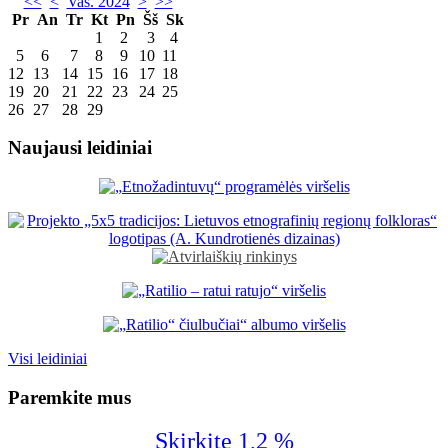
<<
<
Vas. 2024
>
>>
Pr
An
Tr
Kt
Pn
Šš
Sk
1
2
3
4
5
6
7
8
9
10
11
12
13
14
15
16
17
18
19
20
21
22
23
24
25
26
27
28
29
Naujausi leidiniai
Visi leidiniai
Paremkite mus
Skirkite 1,2 %