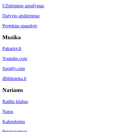
Užsiėmimų aprašymas
Dalyvių atsiliepimai
Projektas spaudoje
Muzika
Pakartot.lt
Youtube.com
Spotify.com
iBiblioteka.lt
Nariams
Ratilio klubas
Natos
Kalendorius
Prisijungimas