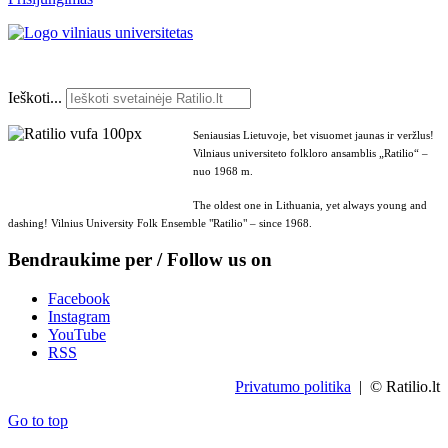
Ieškoti...
Seniausias Lietuvoje, bet visuomet jaunas ir veržlus!
Vilniaus universiteto folkloro ansamblis „Ratilio“ –
nuo 1968 m.
The oldest one in Lithuania, yet always young and
dashing! Vilnius University Folk Ensemble "Ratilio" – since 1968.
Bendraukime per / Follow us on
Facebook
Instagram
YouTube
RSS
Privatumo politika
| © Ratilio.lt
Go to top