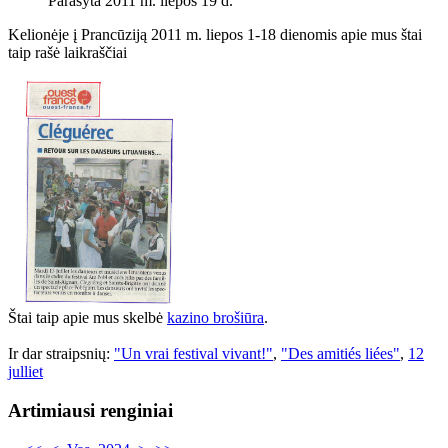
Parašyta 2011 m. liepos 19 d.
Kelionėje į Prancūziją 2011 m. liepos 1-18 dienomis apie mus štai
taip rašė laikraščiai
Štai taip apie mus skelbė
kazino brošiūra
.
Ir dar straipsnių:
"Un vrai festival vivant!"
,
"Des amitiés liées"
,
12
julliet
Artimiausi renginiai