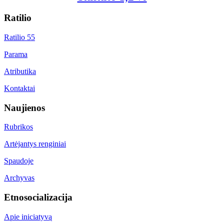
Ratilio
Ratilio 55
Parama
Atributika
Kontaktai
Naujienos
Rubrikos
Artėjantys renginiai
Spaudoje
Archyvas
Etnosocializacija
Apie iniciatyvą