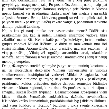
tam, kad besisukdami ratu tai į vieną, tai į kitą pusę įsuktume
gyvybingą, smagų metų ratą. Po pusmečio, Joninių naktį - taip pat
jau tradiciškai svetingoje Ramonų sodyboje prie Neries ir Aliosos
upelio kasmet vis išradingiau „krikštijame" tais metais į ansamblį
atėjusius žmones. Be to, kiekvieną gruodį susėdame aplink stalą ir
palydėti metų - pasidalyti Kūčių vakaro valgiais, padainuoti Advento
dainų ir pažaisti žaidimų.
Na, o kas gi nauja nutiko per pastaruosius metus? Didžiausias
pasikeitimas tas, kad šį rudenį ilgametė ansamblio vadovė, tikra
„Ratilio" mama Zita Kelmickaitė patikėjo kolektyvą instrumentinės
grupės vadovei Mildai Ričkutei, o dirbti su muzikantais nuo šiol
ėmėsi Kristina Aponavičiutė. Taip prasidėjo naujasis sezonas - iš
visų pakraščių į Vilnių vėl sugužėjo ansamblio nariai, sulaukėme
nemažai naujų žmonių ir vėl įsisukome įsiratiliavome į senų ir naujų
melodijų verpetus.
Daug džiaugsmo suteikė galimybė įsigyti naujų tautinių kostiumų -
už tai nuoširdžiai dėkojame Vilniaus universitetui ir visomis
smulkmenomis besirūpinusiai vadovei Mildai. Smagiausia, kad
visame tame turėjome galimybę dalyvauti ir patys - pasižvalgyti,
pasidomėti, kokios prijuostės, galvos dangos, sermėgos būdingos
vienam ar kitam regionui, kuris drabužis puošnesnis, kuris sijonas
smagiau sukasi šokant trypiant... Besimatuodami grožėjomės vieni
kitais - tikrais žemaičiais, aukštaičiais, dzūkais, suvalkiečiais,
Klaipėdos krašto lietuvninkais, pasidabinusiais lyg į dideles iškilmes.
Tad visus folkloro ir „Ratilio" bičiulius į tokią šventę kviečiame