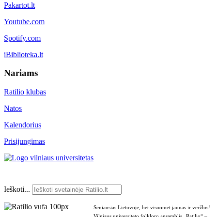
Pakartot.lt
Youtube.com
Spotify.com
iBiblioteka.lt
Nariams
Ratilio klubas
Natos
Kalendorius
Prisijungimas
Ieškoti...
Seniausias Lietuvoje, bet visuomet jaunas ir veržlus!
Vilniaus universiteto folkloro ansamblis „Ratilio“ –