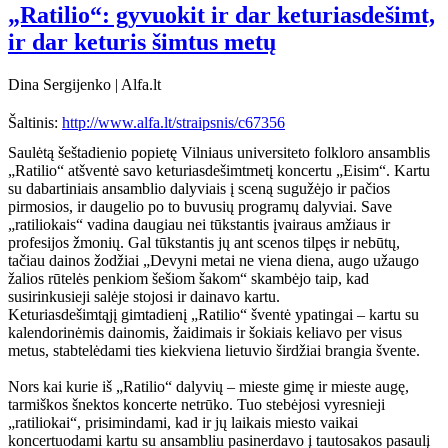
„Ratilio“: gyvuokit ir dar keturiasdešimt,
ir dar keturis šimtus metų
Dina Sergijenko | Alfa.lt
Šaltinis:
http://www.alfa.lt/straipsnis/c67356
Saulėtą šeštadienio popietę Vilniaus universiteto folkloro ansamblis
„Ratilio“ atšventė savo keturiasdešimtmetį koncertu „Eisim“. Kartu
su dabartiniais ansamblio dalyviais į sceną sugužėjo ir pačios
pirmosios, ir daugelio po to buvusių programų dalyviai. Save
„ratiliokais“ vadina daugiau nei tūkstantis įvairaus amžiaus ir
profesijos žmonių. Gal tūkstantis jų ant scenos tilpęs ir nebūtų,
tačiau dainos žodžiai „Devyni metai ne viena diena, augo užaugo
žalios rūtelės penkiom šešiom šakom“ skambėjo taip, kad
susirinkusieji salėje stojosi ir dainavo kartu.
Keturiasdešimtąjį gimtadienį „Ratilio“ šventė ypatingai – kartu su
kalendorinėmis dainomis, žaidimais ir šokiais keliavo per visus
metus, stabtelėdami ties kiekviena lietuvio širdžiai brangia švente.
Nors kai kurie iš „Ratilio“ dalyvių – mieste gimę ir mieste augę,
tarmiškos šnektos koncerte netrūko. Tuo stebėjosi vyresnieji
„ratiliokai“, prisimindami, kad ir jų laikais miesto vaikai
koncertuodami kartu su ansambliu pasinerdavo į tautosakos pasaulį