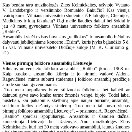
Kas bendra tarp muzikologės Zitos Kelmickaitės, rašytojo Vytauto
V. Landsbergio ir verslininko Romualdo Bakučio? Kas vienija
įvairių kursų Vilniaus universiteto studentus iš Filologijos, Chemijos,
Medicinos ir kitų fakultetų? Ogi meilė liaudies dainai bei šokiui ir
jau 40 metų gyvuojantis Vilniaus universiteto folkloro ansamblis
„Ratilio“.
Ansamblis kviečia visus buvusius „ratiliokus“ ir ansamblio bičiulius
dalyvauti jubiliejiniame koncerte „Eisim“, kuris įvyks balandžio 5 d.
15 val. Vilniaus universiteto Didžioje auloje (M. K. Čiurlionio g.
21).
Vienas pirmųjų folkloro ansamblių Lietuvoje
Vilniaus universiteto folkloro ansamblis „Ratilio“ įkurtas 1968 m.
Kaip pasakoja ansamblio įkūrėja ir jo pirmoji vadovė Aldona
Ragevičienė, mintis suburti studentus į folkloro ansamblį pradžioje
atrodė sunkiai įgyvendinama.
„Tuo metu populiarus buvo stilizuotas folkloras, bet kalbėti ar
dainuoti gyva savo krašto tarme žmonės vengė, bijojo. Todėl labai
nustebau, kai pakabinus skelbimą apie naujai buriamą ansamblį,
susirinko kelios dešimtys studentų. Tuo metu tai buvo vienas
pirmųjų folkloro ansamblių Lietuvoje“, – prisimena A. Ragevičienė.
„Ratilio“ sparčiai išpopuliarėjo. Ansamblis ir šiandien dažnai
koncertuoja Lietuvoje bei užsienyje. Anot muzikologės Zitos
Kelmickaitės, kuri net 30 metų vadovavo ansambliui, jaunus žmones