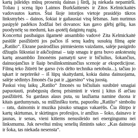
kartą įsileidęs mūsų prosenių dainas į širdį, jų niekada nepamirši.
Toliau į sceną lipo Laimos Burkšaitienės ir Zitos Kelmickaitės
vadovautos kartos. Štai šioje istorijos vietoje prasidėjo tikros
linksmybės – dainos, šokiai ir galiausiai visų šėlsmas. Jam nurimus
pasipylė padėkos žodžiai bei dovanos: kas gavo glėbį gėlių, kas
puodynėlę su medumi, kas ąsotėlį daigintų rugių.
Koncertui pasibaigus ilgametė ansamblio vadovė Zita Kelmickaitė
pasiūlė pasižiūrėti jos pačios iš senų kadrų susuktą filmą apie
„Ratilio“. Ekrane pasirodžius pirmiesiems vaizdams, salėje pasigirdo
džiugūs šūksniai ir aikčiojimai – taip smagu ir gera buvo ankstesnių
kartų ansamblio žmonėms pamatyti save ir bičiulius, šokančius,
dainuojančius ir šiaip besilinksminančius scenoje ar ekspedicijose.
Filmą teko žiūrėti be garso (vis dėlto technika netobula...), tačiau jo
tąkart ir neprireikė – iš lūpų skaitydami, kokia daina dainuojama,
salėje sėdintys žmonės čia pat ir „įgarsino“ visą juostą.
Paskui visų laikų „Ratilio“ žmonės su bičiuliais susibūrė smagiai
papuotauti, prabėgusių dienų prisiminti ir vieni į kitus iš arčiau
pasižiūrėti. Su gardaus alaus puta, su laužiama namine duona ir
kitais gardumynais, su milžinišku tortu, papuoštu „Ratilio“ simboliu
– ratu, dainomis ir muzika įsisuko smagus vakarėlis. Čia ištirpo ir
kartų skirtumas, ir skirtingos profesijos, ir amžius – šoko, dainavo ir
jaunas, ir senas, vieni kitiems nenusileido nei energingumu nei
linksmumu. Juk neveltui mūsų senelių išmintis sako: „Kas dainuoja
ir šoka, tas niekada nesensta“.