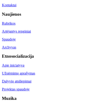
Kontaktai
Naujienos
Rubrikos
Artėjantys renginiai
Spaudoje
Archyvas
Etnosocializacija
Apie iniciatyvą
Užsiėmimų aprašymas
Dalyvių atsiliepimai
Projektas spaudoje
Muzika