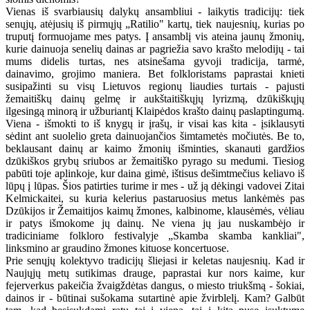
Vienas iš svarbiausių dalykų ansambliui - laikytis tradicijų: tiek
senųjų, atėjusių iš pirmųjų „Ratilio" kartų, tiek naujesnių, kurias po
truputį formuojame mes patys. Į ansamblį vis ateina jaunų žmonių,
kurie dainuoja senelių dainas ar pagriežia savo krašto melodijų - tai
mums didelis turtas, nes atsinešama gyvoji tradicija, tarmė,
dainavimo, grojimo maniera. Bet folkloristams paprastai knieti
susipažinti su visų Lietuvos regionų liaudies turtais - pajusti
žemaitiškų dainų gelmę ir aukštaitiškųjų lyrizmą, dzūkiškųjų
ilgesingą minorą ir užburiantį Klaipėdos krašto dainų paslaptingumą.
Viena - išmokti to iš knygų ir įrašų, ir visai kas kita - įsiklausyti
sėdint ant suolelio greta dainuojančios šimtametės močiutės. Be to,
beklausant dainų ar kaimo žmonių išminties, skanauti gardžios
dzūkiškos grybų sriubos ar žemaitiško pyrago su medumi. Tiesiog
pabūti toje aplinkoje, kur daina gimė, ištisus dešimtmečius keliavo iš
lūpų į lūpas. Šios patirties turime ir mes - už ją dėkingi vadovei Zitai
Kelmickaitei, su kuria kelerius pastaruosius metus lankėmės pas
Dzūkijos ir Žemaitijos kaimų žmones, kalbinome, klausėmės, vėliau
ir patys išmokome jų dainų. Ne viena jų jau nuskambėjo ir
tradiciniame folkloro festivalyje „Skamba skamba kankliai",
linksmino ar graudino žmones kituose koncertuose.
Prie senųjų kolektyvo tradicijų šliejasi ir keletas naujesnių. Kad ir
Naujųjų metų sutikimas drauge, paprastai kur nors kaime, kur
fejerverkus pakeičia žvaigždėtas dangus, o miesto triukšmą - šokiai,
dainos ir - būtinai sušokama sutartinė apie žvirblelį. Kam? Galbūt