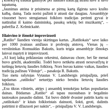
į kolektyvą traukia galimybė per liaudies tradiciją atrasti save ir savo
tapatumą.
„Jaunimas ateina ir prisimena ar pirmą kartą išgirsta savo krašto
kalbą, dainą. Tada norisi pažinti ir atrasti dar daugiau. Ansamblyje
visuomet buvo stengiamasi folkloro tradicijas perimti gyvai ir
natūraliai iš kaimo dainininkų, pasakų sekėjų bei muzikantų“, –
pabrėžia Z. Kelmickaitė.
Išlaisvino ir išmokė improvizuoti
„Ratilio“ šiandien vienija skirtingas kartas. „Ratiliokais“ save laiko
per 1000 įvairaus amžiaus ir profesijų atstovų. Vienas jų –
verslininkas Romualdas Bakutis, kuris teigia ansamblyje išmokęs
laisvai mąstyti ir improvizuoti.
„Aš kurį laiką priklausiau orkestrui, dainavau chore, bet šie menai
buvo griežti, akademiški. Todėl buvo netikėta atrasti nesuvaržytą ir
turtingą lietuvių liaudies folklorą. Nors buvau kaimo vaikas, liaudies
tradiciją pažinau Vilniuje“, – pasakoja R. Bakutis.
Tuo metu rašytojas Vytautas V. Landsbergis prisipažįsta, prieš
tapdamas „ratilioku“ neturėjęs nieko bendra lietuvių liaudies
folkloru.
„Esu tikras vilnietis, atėjęs į ansamblį temokėjau kelias populiarias
dainas. Būdamas „Ratilio“ aš tapau nuostabaus ir begalinio
tautosakos pasaulio dalimi. Tai buvo didelė dvasinė patirtis kartu su
„ratiliokais“ ir kitais folkloristais dainuoti, šokti, groti, dalintis
patirtimi ir džiazuoti per naktis“, – prisipažįsta V. V. Landsbergis.