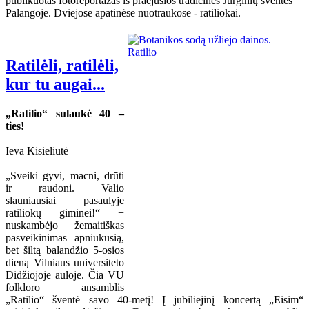
publikuotas fotoreportažas iš praėjusios tradicinės Jurginių šventės
Palangoje. Dviejose apatinėse nuotraukose - ratiliokai.
Ratilėli, ratilėli,
kur tu augai...
„Ratilio“ sulaukė 40 –
ties!
Ieva Kisieliūtė
„Sveiki gyvi, macni, drūti
ir raudoni. Valio
slauniausiai pasaulyje
ratiliokų giminei!“ −
nuskambėjo žemaitiškas
pasveikinimas apniukusią,
bet šiltą balandžio 5-osios
dieną Vilniaus universiteto
Didžiojoje auloje. Čia VU
folkloro ansamblis
„Ratilio“ šventė savo 40-metį! Į jubiliejinį koncertą „Eisim“