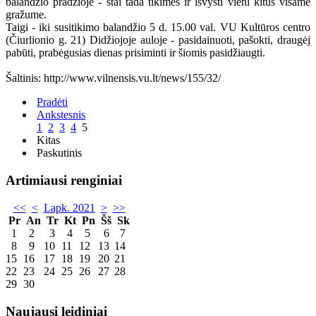
balandžio pradžioje - štai tada tikimės ir išvysti vieni kitus visame
gražume.
Taigi - iki susitikimo balandžio 5 d. 15.00 val. VU Kultūros centro
(Čiurlionio g. 21) Didžiojoje auloje - pasidainuoti, pašokti, draugėj
pabūti, prabėgusias dienas prisiminti ir šiomis pasidžiaugti.
Šaltinis: http://www.vilnensis.vu.lt/news/155/32/
Pradėti
Ankstesnis
1
2
3
4
5
Kitas
Paskutinis
Artimiausi renginiai
<<
<
Lapk. 2021
>
>>
Pr
An
Tr
Kt
Pn
Šš
Sk
1
2
3
4
5
6
7
8
9
10
11
12
13
14
15
16
17
18
19
20
21
22
23
24
25
26
27
28
29
30
Naujausi leidiniai