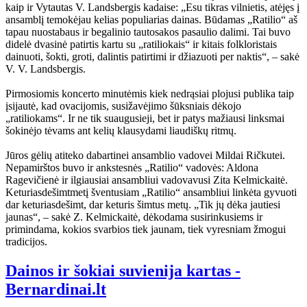
kaip ir Vytautas V. Landsbergis kadaise: „Esu tikras vilnietis, atėjęs į
ansamblį temokėjau kelias populiarias dainas. Būdamas „Ratilio“ aš
tapau nuostabaus ir begalinio tautosakos pasaulio dalimi. Tai buvo
didelė dvasinė patirtis kartu su „ratiliokais“ ir kitais folkloristais
dainuoti, šokti, groti, dalintis patirtimi ir džiazuoti per naktis“, – sakė
V. V. Landsbergis.
Pirmosiomis koncerto minutėmis kiek nedrąsiai plojusi publika taip
įsijautė, kad ovacijomis, susižavėjimo šūksniais dėkojo
„ratiliokams“. Ir ne tik suaugusieji, bet ir patys mažiausi linksmai
šokinėjo tėvams ant kelių klausydami liaudiškų ritmų.
Jūros gėlių atiteko dabartinei ansamblio vadovei Mildai Ričkutei.
Nepamirštos buvo ir ankstesnės „Ratilio“ vadovės: Aldona
Ragevičienė ir ilgiausiai ansambliui vadovavusi Zita Kelmickaitė.
Keturiasdešimtmetį šventusiam „Ratilio“ ansambliui linkėta gyvuoti
dar keturiasdešimt, dar keturis šimtus metų. „Tik jų dėka jautiesi
jaunas“, – sakė Z. Kelmickaitė, dėkodama susirinkusiems ir
primindama, kokios svarbios tiek jaunam, tiek vyresniam žmogui
tradicijos.
Dainos ir šokiai suvienija kartas -
Bernardinai.lt