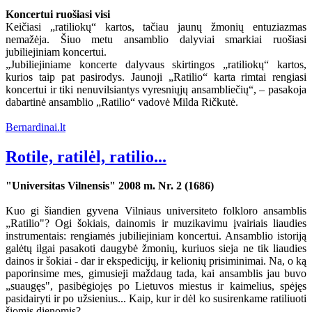
Koncertui ruošiasi visi
Keičiasi „ratiliokų“ kartos, tačiau jaunų žmonių entuziazmas
nemažėja. Šiuo metu ansamblio dalyviai smarkiai ruošiasi
jubiliejiniam koncertui.
„Jubiliejiniame koncerte dalyvaus skirtingos „ratiliokų“ kartos,
kurios taip pat pasirodys. Jaunoji „Ratilio“ karta rimtai rengiasi
koncertui ir tiki nenuvilsiantys vyresniųjų ansambliečių“, – pasakoja
dabartinė ansamblio „Ratilio“ vadovė Milda Ričkutė.
Bernardinai.lt
Rotile, ratilėl, ratilio...
"Universitas Vilnensis" 2008 m. Nr. 2 (1686)
Kuo gi šiandien gyvena Vilniaus universiteto folkloro ansamblis
„Ratilio"? Ogi šokiais, dainomis ir muzikavimu įvairiais liaudies
instrumentais: rengiamės jubiliejiniam koncertui. Ansamblio istoriją
galėtų ilgai pasakoti daugybė žmonių, kuriuos sieja ne tik liaudies
dainos ir šokiai - dar ir ekspedicijų, ir kelionių prisiminimai. Na, o ką
paporinsime mes, gimusieji maždaug tada, kai ansamblis jau buvo
„suaugęs", pasibėgiojęs po Lietuvos miestus ir kaimelius, spėjęs
pasidairyti ir po užsienius... Kaip, kur ir dėl ko susirenkame ratiliuoti
šiomis dienomis?