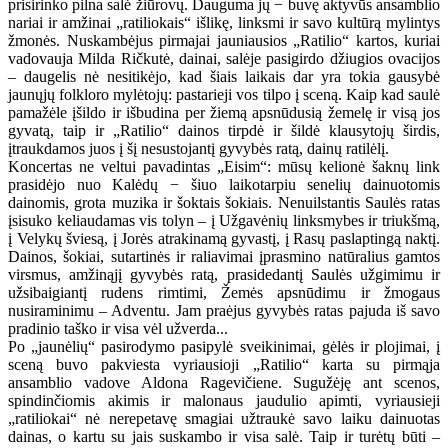
prisirinko pilna salė žiūrovų. Dauguma jų − buvę aktyvūs ansamblio
nariai ir amžinai „ratiliokais“ išlikę, linksmi ir savo kultūrą mylintys
žmonės. Nuskambėjus pirmajai jauniausios „Ratilio“ kartos, kuriai
vadovauja Milda Ričkutė, dainai, salėje pasigirdo džiugios ovacijos
– daugelis nė nesitikėjo, kad šiais laikais dar yra tokia gausybė
jaunųjų folkloro mylėtojų: pastarieji vos tilpo į sceną. Kaip kad saulė
pamažėle įšildo ir išbudina per žiemą apsnūdusią žemelę ir visą jos
gyvatą, taip ir „Ratilio“ dainos tirpdė ir šildė klausytojų širdis,
įtraukdamos juos į šį nesustojantį gyvybės ratą, dainų ratilėlį.
Koncertas ne veltui pavadintas „Eisim“: mūsų kelionė šaknų link
prasidėjo nuo Kalėdų − šiuo laikotarpiu senelių dainuotomis
dainomis, grota muzika ir šoktais šokiais. Nenuilstantis Saulės ratas
įsisuko keliaudamas vis tolyn – į Užgavėnių linksmybes ir triukšmą,
į Velykų šviesą, į Jorės atrakinamą gyvastį, į Rasų paslaptingą naktį.
Dainos, šokiai, sutartinės ir raliavimai įprasmino natūralius gamtos
virsmus, amžinąjį gyvybės ratą, prasidedantį Saulės užgimimu ir
užsibaigiantį rudens rimtimi, Žemės apsnūdimu ir žmogaus
nusiraminimu – Adventu. Jam praėjus gyvybės ratas pajuda iš savo
pradinio taško ir visa vėl užverda...
Po „jaunėlių“ pasirodymo pasipylė sveikinimai, gėlės ir plojimai, į
sceną buvo pakviesta vyriausioji „Ratilio“ karta su pirmąja
ansamblio vadove Aldona Ragevičiene. Sugužėję ant scenos,
spindinčiomis akimis ir malonaus jaudulio apimti, vyriausieji
„ratiliokai“ nė nerepetavę smagiai užtraukė savo laiku dainuotas
dainas, o kartu su jais suskambo ir visa salė. Taip ir turėtų būti –