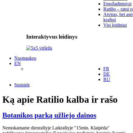
Etnožadintuvai
Ratilio – ratui r
Atviras, bet asm
kraštui
Visi leidiniai
Interaktyvus leidinys
Nuotraukos
EN
FR
DE
RU
Susisiek
Ką apie Ratilio kalba ir rašo
Botanikos parką užliejo dainos
Nemokamame dienraštyje Laikraštyje "15min. Klaipėda"