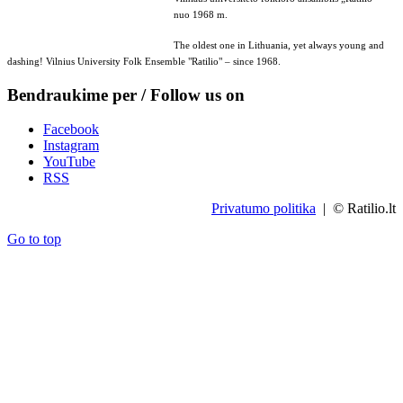
nuo 1968 m.
The oldest one in Lithuania, yet always young and
dashing! Vilnius University Folk Ensemble "Ratilio" – since 1968.
Bendraukime per / Follow us on
Facebook
Instagram
YouTube
RSS
Privatumo politika
| © Ratilio.lt
Go to top