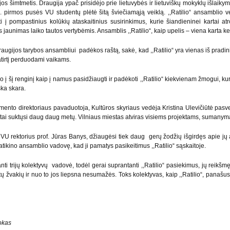
os šimtmetis. Draugija ypač prisidėjo prie lietuvybės ir lietuviškų mokyklų išlaiky
a. pirmos pusės VU studentų plėtė šitą šviečiamąją veiklą. ,,Ratilio“ ansamblio vei
i į pompastinius kolūkių ataskaitinius susirinkimus, kurie šiandieninei kartai atr
jaunimas laiko tautos vertybėmis. Ansamblis ,,Ratilio“, kaip upelis – viena karta keiči
ugijos tarybos ansambliui padėkos raštą, sakė, kad ,,Ratilio“ yra vienas iš pradinin
atirtį perduodami vaikams.
į šį renginį kaip į namus pasidžiaugti ir padėkoti ,,Ratilio“ kiekvienam žmogui, kuris
ška skara.
tamento direktoriaus pavaduotoja, Kultūros skyriaus vedėja Kristina Ulevičiūtė pas
“ ratai suktųsi daug daug metų. Vilniaus miestas atviras visiems projektams, suman
VU rektorius prof. Jūras Banys, džiaugėsi tiek daug gerų žodžių išgirdęs apie jų ans
ų, patikino ansamblio vadovę, kad ji pamatys pasikeitimus ,,Ratilio“ sąskaitoje.
 trijų kolektyvų vadovė, todėl gerai suprantanti ,,Ratilio“ pasiekimus, jų reikšmę,
ų žvakių ir nuo to jos liepsna nesumažės. Toks kolektyvas, kaip ,,Ratilio“, panašus
okas