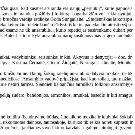
džiaugiasi, kad kasmet atsiranda vis naujų „perliukų“, kurie papuošia
zmas ir brandus požiūris į folklorą, pagarba žiūrovui ir klausytojui,
vo bruožus vardija ratiliokė Goda Sungailaitė. „Studentiškas laikotarpis
a kelrodžio, neleidžiančio išklysti iš kelio, padedančio atrasti ryšį su
ad esame ne tik ansamblis, į kurio repeticijas susirenkame dukart per
tė. Būtent iš to ir kyla ansamblio narių susiklausymas ir gera nuotaika
kai, vadybininkai, teisininkai ir kiti. Aktyvūs ir dėstytojai – doc. dr.
lpys, Kristina Černaitė, Giedrė Žiogaitė, Neringa Jasiūnaitė, Monika
vo krašto tarme. Dainų, šokių, ratelių ansamblio dalyviai mokosi ne tik
ekspedicijose. Ansamblio vadovė pripažįsta, kad kuo toliau, tuo mažiau
 kurie neturi tarmės. Šiandien kalbančius tarmiškai folkloro ansamblyje
peliją sudaro: bandonijos, armonikos, smuikai, basedlė ir kiti smagūs
ė kultūra (bendravimo būdas, šiuolaikinė muzika ir klubiniai šokiai)
 užkoduotus dainose, tautosakoje, kuriuos tik reikia norėti suprasti ir
iais žmonėmis, jaučiamės savo likimo kalviais ir galime laimingai gyventi