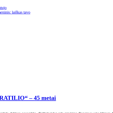
atujo
eninis: laiškas tavo
 ,,RATILIO“ – 45 metai