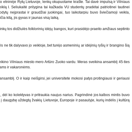
mo etninėje Rytų Lietuvoje, lenkų okupuotame krašte. Tai davė impulsą ir Vilniaus
klą I. Seliukaitė prilygina tai kažkada VU studentų pradėtai patriotinei tautinei
odytų neįprastai ir graudžiai juokingai, tuo laikotarpiu buvo šviečiamoji veikla,
a kitą, jis gyvas ir jaunas visą laiką.
kų tos didžiulės folklorinių idėjų bangos, kuri prasidėjo praeito amžiaus septinto
 ne tik dalyvavo jo veikloje, bet turėjo asmeninių ar idėjinių ryšių ir brangino šią
veikino Vilniaus miesto mero Artūro Zuoko vardu. Meras sveikina ansamblį 45-ties
ymams ir vakaronėms.
amblį. O ir kaip neišgirsi, jei universitete mokosi patys protingiausi ir geriausi
 dėl ko kolektyvas ir pritraukia naujus narius. Pagrindinė jos kalbos mintis buvo
 į daugybę uždegtų žvakių Lietuvoje, Europoje ir pasaulyje, kurių indėlis į kultūrą