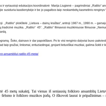
 ir vyriausioji edukacijos koordinatorė Marija Liugienė – pagrindiniai ,,Ratilio“ a
u jie susiduria kasdienybėje ir be jo pagalbos taip neskambėtų kasmetinis renginys V
ji ,,Ratilio“ plokštelė ,,Lietuva – dainų kraštas“, antroji 1987 m., 1990 m. – garsa
ų tradicinė muzika. ,,Ratilio“ 45“. ,,Ratilio“ filmavosi muzikiniuose filmuose ,,Ne
vardą.
rogramą. Šoko, dainavo ir dar papokštavo. Po to visi renginio dalyviai buvo pakviesti
aip gražiai, linksmai, entuziastingai, grojant lietuviškai muzikai, galima šokti ir li
loro-ansambliui-ratilio-45-metai
ntė 45 metų sukaktį. Tai vienas iš seniausių folkloro ansamblių Lietu
ško šėlsmo ir folkloro muzikos įrašų. O iškovoti laurai ir pripažinima