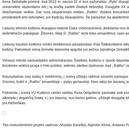
Irena Seliukaitė priminė, kad 2013 m. sausio 31 d. bus pažymėtas ,,Ryto“ draugij
universiteto studentams eiti į tą kraštą padėti išlaikyti lietuvybę. Daugybė XX 
šviečiamajai veiklai. Dar rusų okupaciniais metais ,,Ratilio“ išvykos koncertuot
prisidedanti prie lietuvybės, jos tradicijų išsaugojimo. Tai pavyzdys, ką akademinis 
Lietuvių etninės kultūros draugijos vadovė Dalia Urbonavičienė, įteikdama nuo dra
dešimtmečio pabaigoje. Žmonės, išėję iš ,,Ratilio“, kūrė kitus ansamblius, savo p
Lietuvių liaudies kultūros centro direktoriaus pavaduotoja Vida Šatkauskienė atėjo 
kultūrą. Pakvietusi vieną žemaitę dainorėlę apgobė jos pečius įspūdinga žemaiti
Vilniaus miesto savivaldybės administracijos Švietimo, kultūros ir sporto depar
kūrybinės veiklos proga ir linki polėkio, sėkmės ateities darbuose, kad ,,Ratilio
Klausydamas visų kalbų ir sveikinimų, į sceną užlipęs laikinai einantis pareigas 
žmonės, todėl ir ,,Ratilio“ ansamblyje – patys geriausieji. Nors atėjo be dovan
Pakviesta į sceną VU Kultūros centro vedėja Rasa Gelgotienė pasisakė pati esanti
atkreipta į degančią žvakę ir į jos liepsną, nuo kurios galima uždegti daugybę kit
yra milžiniškas.
Trys instrumentinės grupės vadovai: Arvydas Karaška, Algirdas Klova, Antanas F