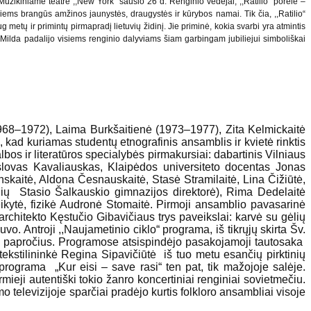
 Muzikiniame teatre ,,New York“ sausio 26 d. Renginio vedėjai, ,,Ratilio“ porelė –
visiems brangūs amžinos jaunystės, draugystės ir kūrybos namai. Tik čia, ,,Ratilio“
 metų ir primintų pirmapradį lietuvių židinį. Jie priminė, kokia svarbi yra atmintis
į Milda padalijo visiems renginio dalyviams šiam garbingam jubiliejui simboliškai
(1968–1972), Laima Burkšaitienė (1973–1977), Zita Kelmickaitė
ad kuriamas studentų etnografinis ansamblis ir kvietė rinktis
albos ir literatūros specialybės pirmakursiai: dabartinis Vilniaus
islovas Kavaliauskas, Klaipėdos universiteto docentas Jonas
nskaitė, Aldona Česnauskaitė, Stasė Stramilaitė, Lina Čižiūtė,
aulių Stasio Šalkauskio gimnazijos direktorė), Rima Dedelaitė
teikytė, fizikė Audronė Stomaitė. Pirmoji ansamblio pavasarinė
hitekto Kęstučio Gibavičiaus trys paveikslai: karvė su gėlių
o. Antroji ,,Naujametinio ciklo“ programa, iš tikrųjų skirta Šv.
jų papročius. Programose atsispindėjo pasakojamoji tautosaka
-tekstilininkė Regina Sipavičiūtė iš tuo metu esančių pirktinių
programa „Kur eisi – save rasi“ ten pat, tik mažojoje salėje.
eji autentiški tokio žanro koncertiniai renginiai sovietmečiu.
 televizijoje sparčiai pradėjo kurtis folkloro ansambliai visoje