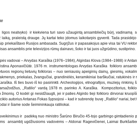
tė
 ligos neatvyko) ir kiekviena turi savo užaugintą ansambliečių būrį, vadinamą s
 laiką, praleistą drauge. Jų kartai teko įdomus laikotarpis gyventi. Tada prasidėj
aip priekaištavo Rusijos ambasada. Sugrįžus ir papasakojus apie visa tai VU rektoriu
as ansamblis prie televizijos rūmų dainavo, šoko ir tai juos užgrūdino, sustiprino.
ės grupės vadovai – Arvydas Karaška (1976–1984), Algirdas Klova (1984–1988) ir A
istina Aponavičiūtė. 1976 m. instrumentologas Arvydas Karaška folkloro ansambl
tuvos regionų lietuvių folkloras – nuo seniausių apeiginių dainų, giesmių, vokalin
kmenys, priekalas, žvangučiai, grandinėlės, keramikiniai barškučiai, ratukinės ir r
araška. Iš ties buvo iš ko pasirinkti. Archeologijos, etnografijos, muziejų rinkinių 
garsažodžius, ,,Ratilio“ vardą 1978 m. parinko A. Karaška. Kompozitorius, folk
monių. O kodėl gi nesidžiaugti, jei ir paties Algirdo tieji folkloro dirvonai kruopšč
iklo autorius Antanas Fokas šypsojosi – kad ir subrendę buvę ,,Ratilio“ nariai, bet 
sodai ir šiame sode šeimininkauja ratiliokai.
sveikinimus ir padėką nuo ministro Šarūno Biručio 45-tojo garbingo gimtadienio pro
visoms ansamblį ugdžiusioms vadovėms – Aldonai Ragevičienei, Laimai Burkšaitiene