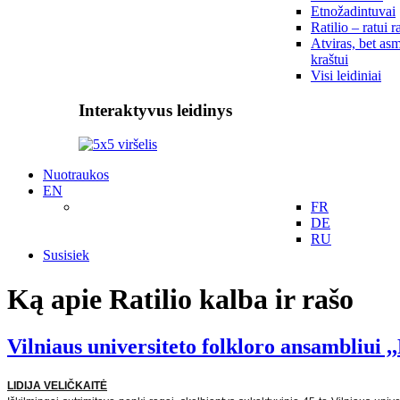
Etnožadintuvai
Ratilio – ratui r
Atviras, bet asm
kraštui
Visi leidiniai
Interaktyvus leidinys
Nuotraukos
EN
FR
DE
RU
Susisiek
Ką apie Ratilio kalba ir rašo
Vilniaus universiteto folkloro ansambliui
LIDIJA VELIČKAITĖ