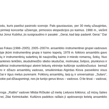
odu, kuris paeiliui pasirodo scenoje. Pats gausiausias, per 30 metų užaugintas,
o pirmieji koncertai užsienyje, pirmosios ekspedicijos po kaimus. 1988 m., viešint
i Jonui Kubiliui, jis susigraudino ir pasakė: ,,Gerai, kad taip padarėt. Gerai.“ Dar
ntanas Fokas (1988–2005). 2005–2007m. ansamblio instrumentinei grupei vadovavo
yje įkūrė instrumentinę grupę ir kaimo kapelą. 1978 m. folkloro ansamblis gavo
ių ir instrumentinių sutartinių iki naujoviškų kaimo ir miesto romansų, šokių. Nuo
ankinės terkšlės, skudutmedžio stiebo skudučiai, molinukai, švilpos, plunksnos ir
šaltiniai instrumentologui atvėrė lietuvių etninėje kultūroje susiklosčiusius bemaž
loro ir džiazo ansamblių vadovas, smuikininkas Algirdas Klova pasveikino visus
iai ir ilgus metus purenami. Folklorų ansamblių, tarp jų ir universaliojo ,,Sutaro“,
tokie pat džiaugsmingi, nes jie turėjo gerus tėvus – vadovus. O tie tėvai – vadovai,
ga ,,Ratilio“ vadovei Mildai Ričkutei už meilę Lietuvos folklorui, už mūsų šalies
i, Zitai Kelmickaitei. Kultūros padėkos raštais ji apdovanojo keletą ansamblio