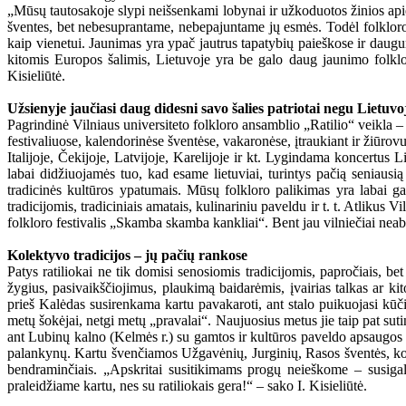
„Mūsų tautosakoje slypi neišsenkami lobynai ir užkoduotos žinios api
šventes, bet nebesuprantame, nebepajuntame jų esmės. Todėl folkloro, 
kaip vienetui. Jaunimas yra ypač jautrus tapatybių paieškose ir daugum
kitomis Europos šalimis, Lietuvoje yra be galo daug jaunimo folkloro
Kisieliūtė.
Užsienyje jaučiasi daug didesni savo šalies patriotai negu Lietuvo
Pagrindinė Vilniaus universiteto folkloro ansamblio „Ratilio“ veikla – 
festivaliuose, kalendorinėse šventėse, vakaronėse, įtraukiant ir žiūro
Italijoje, Čekijoje, Latvijoje, Karelijoje ir kt. Lygindama koncertus
labai didžiuojamės tuo, kad esame lietuviai, turintys pačią seniausią
tradicinės kultūros ypatumais. Mūsų folkloro palikimas yra labai ga
tradicijomis, tradiciniais amatais, kulinariniu paveldu ir t. t. Atliku
folkloro festivalis „Skamba skamba kankliai“. Bent jau vilniečiai neabe
Kolektyvo tradicijos – jų pačių rankose
Patys ratiliokai ne tik domisi senosiomis tradicijomis, papročiais, be
žygius, pasivaikščiojimus, plaukimą baidarėmis, įvairias talkas ar k
prieš Kalėdas susirenkama kartu pavakaroti, ant stalo puikuojasi kūč
metų šokėjai, netgi metų „pravalai“. Naujuosius metus jie taip pat sut
ant Lubinų kalno (Kelmės r.) su gamtos ir kultūros paveldo apsaugos k
palankynų. Kartu švenčiamos Užgavėnių, Jurginių, Rasos šventės, kolekt
bendraminčiais. „Apskritai susitikimams progų neieškome – susigalvo
praleidžiame kartu, nes su ratiliokais gera!“ – sako I. Kisieliūtė.