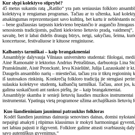
Kur slypi kolektyvo stiprybė?
45 metus sukantis ratą „Ratilio“ yra pats seniausias folkloro ansamb
kolektyvą ir rengiamas programas. Tačiau ar to užtenka, kad kolektyv
atsakingumas reprezentuojant savo kultūrą, bet kartu ir neblėstantis no
– bene gražiausias tarpsnis kiekvieno bręstančio ir augančio žmogaus gy
senosiomis tradicijomis, pažinti kiekvieno lietuvio pradą, vaidmenį“
savaitę, bet ir labai didelis draugų būrys, netgi, sakyčiau, šeima, ku
koncertuose, festivaliuose ir kituose renginiuose.
Kalbantys tarmiškai – kaip brangakmeniai
Ansamblyje dalyvauja Vilniaus universiteto studentai: filologai, medika
Ainė Ramonaitė ir lektorius Andrius Petrašiūnas, darbuotoja Lina St
Pranskūnaitė, Aistė Pronckutė, Ieva Kisieliūtė, Julija Lazauskaitė ir kt
Daugelis ansamblio narių – miestiečiai, tačiau yra ir tikrų regioninių
iš tautosakos rinkinių. Konkrečią folkloro tradiciją jie stengiasi pe
sulaukia kolektyve studentų, kalbančių tarmiškai. Tačiau, anot jos, ka
galima suskaičiuoti ant rankos pirštų, jie – kaip brangakmeniai.
Ansamblyje skamba ir senieji lietuvių liaudies muzikos instrumentai 
instrumentai. Ypatingą vietą programose užima archajiškasis lietuvių fo
Kuo šiandieniniam jaunimui patrauklus folkloras
Kodėl šiandien jaunimas dainuoja senovines dainas, domisi nykstanči
nepajėgi atsakyti į rūpimus klausimus ir mokyti harmoningai gyventi, s
net labiau pajusti ir išgyventi. Folklore galime atrasti svarbiausių dal
savo autentiškus gyvenimus.“