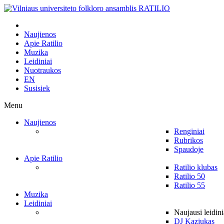
Naujienos
Apie Ratilio
Muzika
Leidiniai
Nuotraukos
EN
Susisiek
Menu
Naujienos
Renginiai
Rubrikos
Spaudoje
Apie Ratilio
Ratilio klubas
Ratilio 50
Ratilio 55
Muzika
Leidiniai
Naujausi leidini
DJ Kaziukas