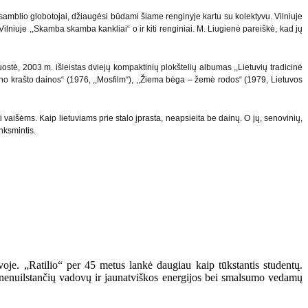
nsamblio globotojai, džiaugėsi būdami šiame renginyje kartu su kolektyvu. Vilniuje
ilniuje ,,Skamba skamba kankliai“ o ir kiti renginiai. M. Liugienė pareiškė, kad jų
juostė, 2003 m. išleistas dviejų kompaktinių plokštelių albumas ,,Lietuvių tradicinė
muno krašto dainos“ (1976, ,,Mosfilm“), ,,Žiema bėga – žemė rodos“ (1979, Lietuvos
 vaišėms. Kaip lietuviams prie stalo įprasta, neapsieita be dainų. O jų, senovinių,
nksmintis.
voje. „Ratilio“ per 45 metus lankė daugiau kaip tūkstantis studentų.
s – nenuilstančių vadovų ir jaunatviškos energijos bei smalsumo vedamų