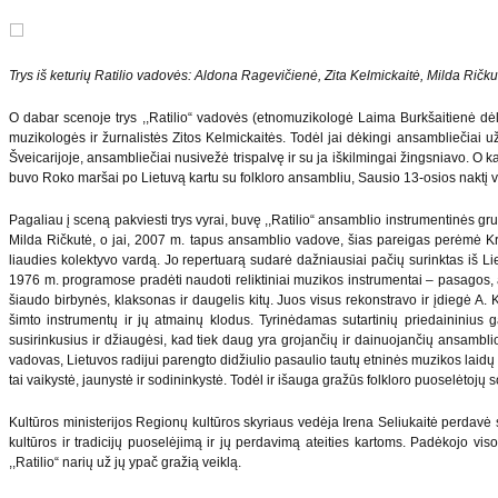
Trys iš keturių Ratilio vadovės: Aldona Ragevičienė, Zita Kelmickaitė, Milda Ričku
O dabar scenoje trys ,,Ratilio“ vadovės (etnomuzikologė Laima Burkšaitienė dėl
muzikologės ir žurnalistės Zitos Kelmickaitės. Todėl jai dėkingi ansambliečiai už
Šveicarijoje, ansambliečiai nusivežė trispalvę ir su ja iškilmingai žingsniavo. O k
buvo Roko maršai po Lietuvą kartu su folkloro ansambliu, Sausio 13-osios naktį vis
Pagaliau į sceną pakviesti trys vyrai, buvę ,,Ratilio“ ansamblio instrumentin
Milda Ričkutė, o jai, 2007 m. tapus ansamblio vadove, šias pareigas perėmė Kr
liaudies kolektyvo vardą. Jo repertuarą sudarė dažniausiai pačių surinktas iš Lie
1976 m. programose pradėti naudoti reliktiniai muzikos instrumentai – pasagos, a
šiaudo birbynės, klaksonas ir daugelis kitų. Juos visus rekonstravo ir įdiegė A. K
šimto instrumentų ir jų atmainų klodus. Tyrinėdamas sutartinių priedaininius 
susirinkusius ir džiaugėsi, kad tiek daug yra grojančių ir dainuojančių ansamblio ž
vadovas, Lietuvos radijui parengto didžiulio pasaulio tautų etninės muzikos laidų c
tai vaikystė, jaunystė ir sodininkystė. Todėl ir išauga gražūs folkloro puoselėtojų 
Kultūros ministerijos Regionų kultūros skyriaus vedėja Irena Seliukaitė perdavė 
kultūros ir tradicijų puoselėjimą ir jų perdavimą ateities kartoms. Padėkojo 
,,Ratilio“ narių už jų ypač gražią veiklą.