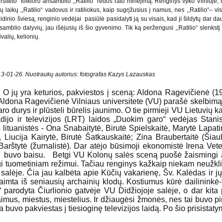
ersiteto folkloro ansamblio ,,Ratilio“ rėdos rato minėjimą. Renginys vyko Vilniuje,
ų laikų ,,Ratilio“ vadovus ir ratiliokus, kaip sugrįžusius į namus, nes ,,Ratilio“– 
nio šviesą, renginio vedėjai pasiūlė pasidalyti ją su visais, kad ji šildytų dar daug
samblio dalyvių, jau išėjusių iš šio gyvenimo. Tik ką peržengusi ,,Ratilio“ slenkst
ivalių, kelionių.
013-01-26. Nuotraukų autorius: fotografas Kazys Lazauskas
ys. O jų yra keturios, pakviestos į sceną: Aldona Ragevičienė 
ldona Ragevičienė Vilniaus universitete (VU) parašė skelbimą, k
daro durys ir plūsteli būrelis jaunimo. O tie pirmieji VU Lietuvių k
radijo ir televizijos (LRT) laidos „Duokim garo“ vedėjas Stan
lituanistės - Ona Snabaitytė, Birutė Spielskaitė, Marytė Lapati
, Liucija Kairytė, Birutė Šatkauskaitė; Zina Braubertaitė (Ši
a Barštytė (žurnalistė). Dar atėjo būsimoji ekonomistė Irena Ve
 buvo baisu. Betgi VU Kolonų salės sceną puošė žaismingi arc
ingi tuometiniam režimui. Tačiau renginys kažkaip niekam neužkliuv
alėje. Čia jau kalbėta apie Kūčių vakarienę, Šv. Kalėdas ir 
 paimta iš seniausių archainių klodų. Kostiumus kūrė dailininkė­
parodyta Čiurlionio gatvėje VU Didžiojoje salėje, o dar kita 
us, miestus, miestelius. Ir džiaugėsi žmonės, nes tai buvo pirmi
uvo pakviestas į tiesioginę televizijos laidą. Po šio prisistatymo