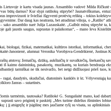
lis Lietuvoje ir kartu visada jaunas. Ansamblio vadovė Milda Ričkutė 
as būtų darnus? Kur slypi ratiliokų stiprybė? Jaunatviškumas, entuzia
ras improvizuoti ir šviežiai išgyventi protėvių reliktą – tokius kolekty
venime. Dar daug kas neatrasta, bet atradimai vilioja, o „Ratilio“ atliek
, – sako ansamblio narė Julija Lazauskaitė. „Galbūt mūsų stiprybė ta, k
rioje gali jaustis saugus, suprastas ir palaikomas“, – mano Ieva Kisieliū
i, biologai, fizikai, matematikai, kultūros istorikai, informatikai, chemi
okaitė-Janonienė, alumnai Veronika Vorobjova-Gendrikienė, Justinas Ki
.
 kraštų atstovų: žemaičių, dzūkų, aukštaičių ir suvalkiečių, šnekančių sa
rimti iš kaimo dainininkų, pasakorių, muzikantų, su kuriais bendrauja 
lbantieji tarmiškai ne tik nesivaržo, bet netgi didžiuojasi prieš tuos,
– ragai, daudytės, skudučiai, diatoninės kanklės ir kt. Vėlyvesniąją ka
lkloro žanras – sutartinės.
omis tarmėmis, tautosaka? Ratiliokė G. Sungailaitė mano, kad dabartin
uprasti savo prigimtį ir paskirtį: „Mes turime didelius išminties lobius,
ykų: į jį atsigręžę ir įsigilinę mes jaučiame ryšį su visata, su aplinkin