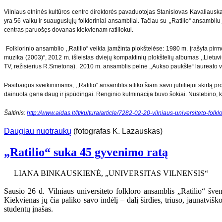
Vilniaus etninės kultūros centro direktorės pavaduotojas Stanislovas Kavaliauskas
yra 56 vaikų ir suaugusiųjų folkloriniai ansambliai. Tačiau su ,,Ratilio“ ansambli
centras paruošęs dovanas kiekvienam ratiliokui.
Folklorinio ansamblio ,,Ratilio“ veikla įamžinta plokštelėse: 1980 m. įrašyta pirmo
muzika (2003)“, 2012 m. išleistas dviejų kompaktinių plokštelių albumas ,,Lietuvi
TV, režisierius R.Smetona). 2010 m. ansamblis pelnė ,,Aukso paukštė“ laureato 
Pasibaigus sveikinimams, ,,Ratilio“ ansamblis atliko šiam savo jubiliejui skirtą p
dainuota gana daug ir įspūdingai. Renginio kulminacija buvo šokiai. Nustebino, kad t
Šaltinis:
http://www.aidas.lt/lt/kultura/article/7282-02-20-vilniaus-universiteto-folk
Daugiau nuotraukų
(fotografas K. Lazauskas)
„Ratilio“ suka 45 gyvenimo ratą
LIANA BINKAUSKIENĖ, „UNIVERSITAS VILNENSIS“
Sausio 26 d. Vilniaus universiteto folkloro ansamblis „Ratilio“ šve
Kiekvienas jų čia paliko savo indėlį – dalį širdies, triūso, jaunatvi
studentų įnašas.