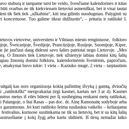
vo stuburą ir tampame tarsi be veido, švenčiame kalendorines ir kitas
ti svarbus ne tik kiekvienam lietuviui asmeniškai, bet ir visai tautai
ni tik šiek tiek „užkabina“, kiti ima gilintis nuodugniau. Palyginti su
oncertuose. Tuo galime tikrai didžiuotis“, – pritaria ir ratiliokė I.
ietuvos vietovėse, universiteto ir Vilniaus miesto renginiuose, folkloro
oje, Šveicarijoje, Švedijoje, Prancūzijoje, Rusijoje, Suomijoje, Kipre,
e jie jaučiasi daug didesni savo šalies patriotai negu Lietuvoje. „Mes
lorą. O žmonės tiek Lietuvoje, tiek užsienyje labiau domisi kitų šalių
augiau žmonių domisi folkloru, kalendorinėmis šventėmis, papročiais,
te, atsakymai buvo tokie: 1 vieta – Kaziuko mugė, 2 vieta – tarptautinis
avaitgalį kas nors organizuoja kokią pažintinę išvyką į gamtą, dviračių
„ratiliokiški“ mergvakariai (irgi kasmet, kartais net 3 ar 4). Kasmet
trus metus iš eilės būtent per šį susibėgimą renkami metų ratiliokai,
sti Palangoje, o štai Rasas – pas doc. dr. Ainę Ramonaitę sodyboje arba
garantuotas. Jei kuri ratilioko šeima susilaukia vaikelio – keliaujama
tivalius, kuriuose susitinkama ne tik su lietuvių, bet ir su kitų šalių
usiruošiame į kokį žygį arba kartu slidinėti. Iš tiesų nemažai laiko