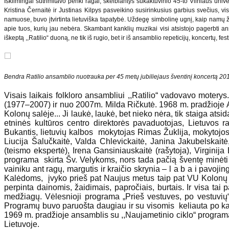
Iškilmingai sutrimitavo penki ragai, skelbiantys sukaktuvinio 45-to Vilniaus univ
Kristina Černaitė ir Justinas Kilpys pasveikino susirinkusius garbius svečius, vis
namuose, buvo įtvirtinta lietuviška tapatybė. Uždegę simbolinę ugnį, kaip namų židi
apie tuos, kurių jau nebėra. Skambant kanklių muzikai visi atsistojo pagerbti an
iškeptą ,,Ratilio“ duoną, ne tik iš rugio, bet ir iš ansamblio repeticijų, koncertų, fest
Bendra Ratilio ansamblio nuotrauka per 45 metų jubiliejaus šventinį koncertą 2
Visais laikais folkloro ansambliui ,,Ratilio“ vadovavo moter
(1977–2007) ir nuo 2007m. Milda Ričkutė. 1968 m. pradžioje A
Kolonų salėje... Ji laukė, laukė, bet nieko nėra, tik staiga atsi
etninės kultūros centro direktorės pavaduotojas, Lietuvos 
Bukantis, lietuvių kalbos mokytojas Rimas Žuklija, mokytojos 
Liucija Šalučkaitė, Valda Chlevickaitė, Janina Jakubelskaitė
(teismo ekspertė), Irena Gansiniauskaitė (rašytoja), Virginij
programa skirta Šv. Velykoms, nors tada pačią šventę minėti
vainiku ant ragų, margutis ir kraičio skrynia – l a b a i pavoj
Kalėdoms, įvyko prieš pat Naujus metus taip pat VU Kolonų s
perpinta dainomis, žaidimais, papročiais, burtais. Ir visa tai
medžiagų. Vėlesnioji programa „Prieš vestuves, po vestuvių“ 
Programų buvo paruošta daugiau ir su visomis keliauta po kaim
1969 m. pradžioje ansamblis su ,,Naujametinio ciklo“ programa b
Lietuvoje.