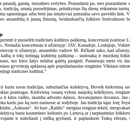
e pasaulį, gamtą, moralines vertybes. Prarasdami jas, mes prarandame sa
tradicijų, amatų puoselėjimas, pritaikymas šių dienų reikmėms turėtų bū
a sąmoningai arba bent jau intuityviai patraukia savo paveldo link. Vie
 ansamblių ir jaunų žmonių, besilankančių folkloro festivaliuose bei k
je
perimti ir puoselėti tradicinės kultūros palikimą, koncertuoti įvairiose L
vus. Nemažai koncertuota ir užsienyje: JAV, Kanadoje, Lenkijoje, Vokietij
 Lietuvoje ir užsienyje, ansamblio vadovė M. Ričkutė sako, kad užsienyj
 kalbą ir tokį turtingą kultūrinį palikimą – tautosaką ir muzikinį folk
usus, tuo kitos šalys nelabai galėtų pasigirti. Pastaruoju metu vis d
s Vilniaus gyventojų apklausą apie populiariausius renginius Vilniaus mies
jingi tradicinei kultūrai.“
t ir kuria savas tradicijas, suburiančias kolektyvą. Beveik kiekvieną s
itokias pramogas. Kiekvieną vasarą vyksta naujokų krikštynos, rengiami 
ia ir kitos vaišės, skamba advento dainos, dovanojamos dovanos. Jau an
inka kartu pas ką nors namuose ar sodyboje. Jau tradicija tapo Jorę švę
lubu „Aukuras“. Jei kuri „Ratilio“ mergina rengiasi tekėti, mergvakaris 
yvą buria kasmetinės kelionės po Lietuvą ar į tarptautinius folkloro fes
jame ir nukeliauti į mišką grybauti, ir paplaukioti Trakų ežerais, s