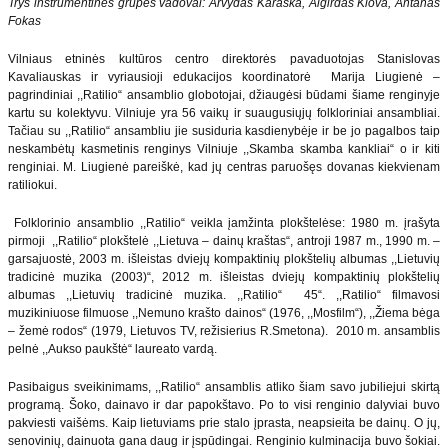
Trys instrumentinės grupės vadovai: Arvydas Karaška, Algirdas Klova, Antanas
Fokas
Vilniaus etninės kultūros centro direktorės pavaduotojas Stanislovas
Kavaliauskas ir vyriausioji edukacijos koordinatorė Marija Liugienė –
pagrindiniai ,,Ratilio“ ansamblio globotojai, džiaugėsi būdami šiame renginyje
kartu su kolektyvu. Vilniuje yra 56 vaikų ir suaugusiųjų folkloriniai ansambliai.
Tačiau su ,,Ratilio“ ansambliu jie susiduria kasdienybėje ir be jo pagalbos taip
neskambėtų kasmetinis renginys Vilniuje ,,Skamba skamba kankliai“ o ir kiti
renginiai. M. Liugienė pareiškė, kad jų centras paruošęs dovanas kiekvienam
ratiliokui.
Folklorinio ansamblio ,,Ratilio“ veikla įamžinta plokštelėse: 1980 m. įrašyta
pirmoji ,,Ratilio“ plokštelė ,,Lietuva – dainų kraštas“, antroji 1987 m., 1990 m. –
garsajuostė, 2003 m. išleistas dviejų kompaktinių plokštelių albumas ,,Lietuvių
tradicinė muzika (2003)“, 2012 m. išleistas dviejų kompaktinių plokštelių
albumas ,,Lietuvių tradicinė muzika. ,,Ratilio“ 45“. ,,Ratilio“ filmavosi
muzikiniuose filmuose ,,Nemuno krašto dainos“ (1976, ,,Mosfilm“), ,,Žiema bėga
– žemė rodos“ (1979, Lietuvos TV, režisierius R.Smetona). 2010 m. ansamblis
pelnė ,,Aukso paukštė“ laureato vardą.
Pasibaigus sveikinimams, ,,Ratilio“ ansamblis atliko šiam savo jubiliejui skirtą
programą. Šoko, dainavo ir dar papokštavo. Po to visi renginio dalyviai buvo
pakviesti vaišėms. Kaip lietuviams prie stalo įprasta, neapsieita be dainų. O jų,
senovinių, dainuota gana daug ir įspūdingai. Renginio kulminacija buvo šokiai.