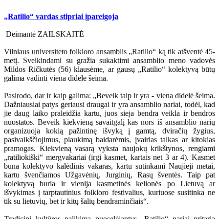
„Ratilio“ vardas stipriai įpareigoja
Deimantė ZAILSKAITĖ
Vilniaus universiteto folkloro ansamblis „Ratilio“ ką tik atšventė 45-
metį. Sveikindami su gražia sukaktimi ansamblio meno vadovės
Mildos Ričkutės (56) klausėme, ar gausų „Ratilio“ kolektyvą būtų
galima vadinti viena didele šeima.
Pasirodo, dar ir kaip galima: „Beveik taip ir yra - viena didelė šeima.
Dažniausiai patys geriausi draugai ir yra ansamblio nariai, todėl, kad
jie daug laiko praleidžia kartu, juos sieja bendra veikla ir bendros
nuostatos. Beveik kiekvieną savaitgalį kas nors iš ansamblio narių
organizuoja kokią pažintinę išvyką į gamtą, dviračių žygius,
pasivaikščiojimus, plaukimą baidarėmis, įvairias talkas ar kitokias
pramogas. Kiekvieną vasarą vyksta naujokų krikštynos, rengiami
„ratiliokiški“ mergvakariai (irgi kasmet, kartais net 3 ar 4). Kasmet
būna kolektyvo kalėdinis vakaras, kartu sutinkami Naujieji metai,
kartu švenčiamos Užgavėnių, Jurginių, Rasų šventės. Taip pat
kolektyvą buria ir vienija kasmetinės kelionės po Lietuvą ar
išvykimas į tarptautinius folkloro festivalius, kuriuose susitinka ne
tik su lietuvių, bet ir kitų šalių bendraminčiais“.
Tradicinį kultūros palikimą puoselėjantys „Ratilio“ nariai pritaria