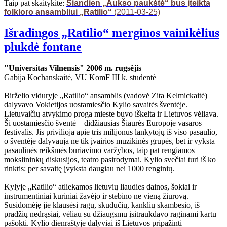
Taip pat skaitykite:
Šiandien „Aukso paukštė“ bus įteikta
folkloro ansambliui „Ratilio“
(2011-03-25)
Išradingos „Ratilio“ merginos vainikėlius
plukdė fontane
"Universitas Vilnensis" 2006 m. rugsėjis
Gabija Kochanskaitė, VU KomF III k. studentė
Birželio viduryje „Ratilio“ ansamblis (vadovė Zita Kelmickaitė)
dalyvavo Vokietijos uostamiesčio Kylio savaitės šventėje.
Lietuvaičių atvykimo proga mieste buvo iškelta ir Lietuvos vėliava.
Ši uostamiesčio šventė – didžiausias Šiaurės Europoje vasaros
festivalis. Jis privilioja apie tris milijonus lankytojų iš viso pasaulio,
o šventėje dalyvauja ne tik įvairios muzikinės grupės, bet ir vyksta
pasaulinės reikšmės buriavimo varžybos, taip pat rengiamos
mokslininkų diskusijos, teatro pasirodymai. Kylio svečiai turi iš ko
rinktis: per savaitę įvyksta daugiau nei 1000 renginių.
Kylyje „Ratilio“ atliekamos lietuvių liaudies dainos, šokiai ir
instrumentiniai kūriniai žavėjo ir stebino ne vieną žiūrovą.
Susidomėję jie klausėsi ragų, skudučių, kanklių skambesio, iš
pradžių nedrąsiai, vėliau su džiaugsmu įsitraukdavo raginami kartu
pašokti. Kylio dienraštyje dalyviai iš Lietuvos pripažinti