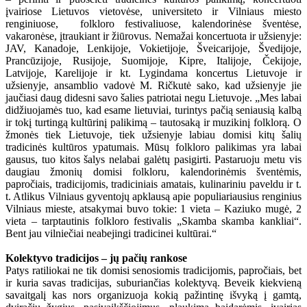
įvairiose Lietuvos vietovėse, universiteto ir Vilniaus miesto
renginiuose, folkloro festivaliuose, kalendorinėse šventėse,
vakaronėse, įtraukiant ir žiūrovus. Nemažai koncertuota ir užsienyje:
JAV, Kanadoje, Lenkijoje, Vokietijoje, Šveicarijoje, Švedijoje,
Prancūzijoje, Rusijoje, Suomijoje, Kipre, Italijoje, Čekijoje,
Latvijoje, Karelijoje ir kt. Lygindama koncertus Lietuvoje ir
užsienyje, ansamblio vadovė M. Ričkutė sako, kad užsienyje jie
jaučiasi daug didesni savo šalies patriotai negu Lietuvoje. „Mes labai
didžiuojamės tuo, kad esame lietuviai, turintys pačią seniausią kalbą
ir tokį turtingą kultūrinį palikimą – tautosaką ir muzikinį folklorą. O
žmonės tiek Lietuvoje, tiek užsienyje labiau domisi kitų šalių
tradicinės kultūros ypatumais. Mūsų folkloro palikimas yra labai
gausus, tuo kitos šalys nelabai galėtų pasigirti. Pastaruoju metu vis
daugiau žmonių domisi folkloru, kalendorinėmis šventėmis,
papročiais, tradicijomis, tradiciniais amatais, kulinariniu paveldu ir t.
t. Atlikus Vilniaus gyventojų apklausą apie populiariausius renginius
Vilniaus mieste, atsakymai buvo tokie: 1 vieta – Kaziuko mugė, 2
vieta – tarptautinis folkloro festivalis „Skamba skamba kankliai“.
Bent jau vilniečiai neabejingi tradicinei kultūrai.“
Kolektyvo tradicijos – jų pačių rankose
Patys ratiliokai ne tik domisi senosiomis tradicijomis, papročiais, bet
ir kuria savas tradicijas, suburiančias kolektyvą. Beveik kiekvieną
savaitgalį kas nors organizuoja kokią pažintinę išvyką į gamtą,