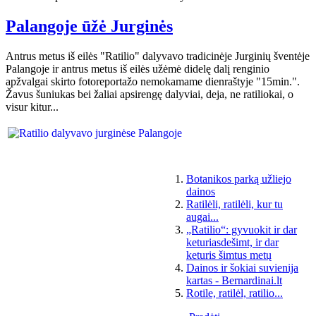
Palangoje ūžė Jurginės
Antrus metus iš eilės "Ratilio" dalyvavo tradicinėje Jurginių šventėje
Palangoje ir antrus metus iš eilės užėmė didelę dalį renginio
apžvalgai skirto fotoreportažo nemokamame dienraštyje "15min.".
Žavus šuniukas bei žaliai apsirengę dalyviai, deja, ne ratiliokai, o
visur kitur...
Botanikos parką užliejo
dainos
Ratilėli, ratilėli, kur tu
augai...
„Ratilio“: gyvuokit ir dar
keturiasdešimt, ir dar
keturis šimtus metų
Dainos ir šokiai suvienija
kartas - Bernardinai.lt
Rotile, ratilėl, ratilio...