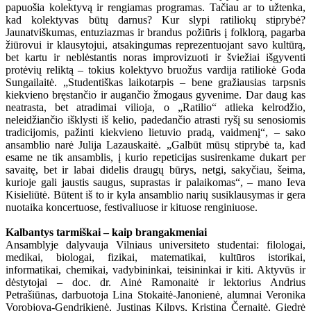
papuošia kolektyvą ir rengiamas programas. Tačiau ar to užtenka,
kad kolektyvas būtų darnus? Kur slypi ratiliokų stiprybė?
Jaunatviškumas, entuziazmas ir brandus požiūris į folklorą, pagarba
žiūrovui ir klausytojui, atsakingumas reprezentuojant savo kultūrą,
bet kartu ir neblėstantis noras improvizuoti ir šviežiai išgyventi
protėvių reliktą – tokius kolektyvo bruožus vardija ratiliokė Goda
Sungailaitė. „Studentiškas laikotarpis – bene gražiausias tarpsnis
kiekvieno bręstančio ir augančio žmogaus gyvenime. Dar daug kas
neatrasta, bet atradimai vilioja, o „Ratilio“ atlieka kelrodžio,
neleidžiančio išklysti iš kelio, padedančio atrasti ryšį su senosiomis
tradicijomis, pažinti kiekvieno lietuvio pradą, vaidmenį“, – sako
ansamblio narė Julija Lazauskaitė. „Galbūt mūsų stiprybė ta, kad
esame ne tik ansamblis, į kurio repeticijas susirenkame dukart per
savaitę, bet ir labai didelis draugų būrys, netgi, sakyčiau, šeima,
kurioje gali jaustis saugus, suprastas ir palaikomas“, – mano Ieva
Kisieliūtė. Būtent iš to ir kyla ansamblio narių susiklausymas ir gera
nuotaika koncertuose, festivaliuose ir kituose renginiuose.
Kalbantys tarmiškai – kaip brangakmeniai
Ansamblyje dalyvauja Vilniaus universiteto studentai: filologai,
medikai, biologai, fizikai, matematikai, kultūros istorikai,
informatikai, chemikai, vadybininkai, teisininkai ir kiti. Aktyvūs ir
dėstytojai – doc. dr. Ainė Ramonaitė ir lektorius Andrius
Petrašiūnas, darbuotoja Lina Stokaitė-Janonienė, alumnai Veronika
Vorobjova-Gendrikienė, Justinas Kilpys, Kristina Černaitė, Giedrė