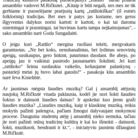
ansamblio vadovei M.Ričkutei. „Kitaip ir būti negali, nes mes ne tik
gerbiame ir puoselėjame praėjusių kartų „ratiliokiškas“ (iš esmės
folkloristų) tradicijas. Bet mes ir patys jas kuriame, nes gerus
išgyventus dalykus norisi kartoti ir kartoti, o kai tai daroma
sistemingai ir prasmingai, tai buvimas kartu tampa neįkainojamas“, -
sako ansamblio narė Goda Sungailaitė.
O jeigu kuri „Ratilio“ mergina ruošiasi tekėti, mergvakaris
garantuotas. „Ne bet koks, nenubanalintas, bet lydimas senovinių
apeigų, susikaupus, gero linkint, patarimus duodant. Be abejo, po
apeigų jau ir vaikinai pasirodo jaunamartės šokdinti. Jei kuri
„ratilioko“ šeima susilaukia vaikelio, keliaujame palankynų -
pastarieji metai jų buvo labai gausūs!“ - pasakoja kita ansamblio
narė Ieva Kisieliūtė.
Ar jaunimas mėgsta liaudies muziką? Gal į ansamblį atėjusių
naujokų M.Ričkutė visada paklausia, kodėl jie nori šokti liaudies
šokius ir dainuoti liaudies dainas? Ir apskritai kuo jiems graži
liaudies muzika? „Liaudies muziką, kaip ir klasikinę muziką, reikia
mokytis pažinti palengva, pačiam žmogui dalyvaujant mokymosi
procese. Dauguma studentų atėję į ansamblį nieko nemoka, tačiau
jie nori pažinti mūsų tradicinę kultūrą ir kai ko išmokti - dainuoti,
šokti, muzikuoti, bendrauti ir kt.“, - iniciatyviu jaunimu džiaugiasi
M.Ričkutė.