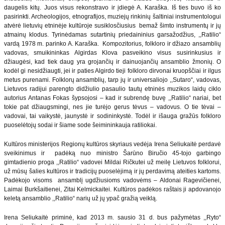
daugelis kitų. Juos visus rekonstravo ir įdiegė A. Karaška. Iš ties buvo iš ko
pasirinkti. Archeologijos, etnografijos, muziejų rinkinių šaltiniai instrumentologui
atvėrė lietuvių etninėje kultūroje susiklosčiusius bemaž šimto instrumentų ir jų
atmainų klodus. Tyrinėdamas sutartinių priedaininius garsažodžius, ,,Ratilio“
vardą 1978 m. parinko A. Karaška. Kompozitorius, folkloro ir džiazo ansamblių
vadovas, smuikininkas Algirdas Klova pasveikino visus susirinkusius ir
džiaugėsi, kad tiek daug yra grojančių ir dainuojančių ansamblio žmonių. O
kodėl gi nesidžiaugti, jei ir paties Algirdo tieji folkloro dirvonai kruopščiai ir ilgus
metus purenami. Folklorų ansamblių, tarp jų ir universaliojo ,,Sutaro“, vadovas,
Lietuvos radijui parengto didžiulio pasaulio tautų etninės muzikos laidų ciklo
autorius Antanas Fokas šypsojosi – kad ir subrendę buvę ,,Ratilio“ nariai, bet
tokie pat džiaugsmingi, nes jie turėjo gerus tėvus – vadovus. O tie tėvai –
vadovai, tai vaikystė, jaunystė ir sodininkystė. Todėl ir išauga gražūs folkloro
puoselėtojų sodai ir šiame sode šeimininkauja ratiliokai.
Kultūros ministerijos Regionų kultūros skyriaus vedėja Irena Seliukaitė perdavė
sveikinimus ir padėką nuo ministro Šarūno Biručio 45-tojo garbingo
gimtadienio proga ,,Ratilio“ vadovei Mildai Ričkutei už meilę Lietuvos folklorui,
už mūsų šalies kultūros ir tradicijų puoselėjimą ir jų perdavimą ateities kartoms.
Padėkojo visoms ansamblį ugdžiusioms vadovėms – Aldonai Ragevičienei,
Laimai Burkšaitienei, Zitai Kelmickaitei. Kultūros padėkos raštais ji apdovanojo
keletą ansamblio ,,Ratilio“ narių už jų ypač gražią veiklą.
Irena Seliukaitė priminė, kad 2013 m. sausio 31 d. bus pažymėtas ,,Ryto“