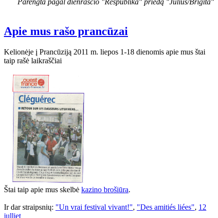
Parengta pagal dienraščio "Respublika" priedą "Julius/Brigita"
Apie mus rašo prancūzai
Kelionėje į Prancūziją 2011 m. liepos 1-18 dienomis apie mus štai
taip rašė laikraščiai
Štai taip apie mus skelbė
kazino brošiūra
.
Ir dar straipsnių:
"Un vrai festival vivant!"
,
"Des amitiés liées"
,
12
julliet