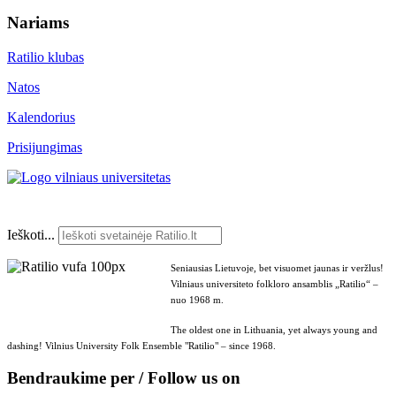
Nariams
Ratilio klubas
Natos
Kalendorius
Prisijungimas
Ieškoti...
Seniausias Lietuvoje, bet visuomet jaunas ir veržlus!
Vilniaus universiteto folkloro ansamblis „Ratilio“ –
nuo 1968 m.
The oldest one in Lithuania, yet always young and
dashing! Vilnius University Folk Ensemble "Ratilio" – since 1968.
Bendraukime per / Follow us on