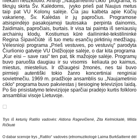
niekam neužkliuvo. Antroji ,,Naujametinio ciklo“ programa, iš
tikrųjų skirta Šv. Kalėdoms, įvyko prieš pat Naujus metus
taip pat VU Kolonų salėje. Čia jau kalbėta apie Kūčių
vakarienę, Šv. Kalėdas ir jų papročius. Programose
atsispindėjo pasakojamoji tautosaka perpinta dainomis,
žaidimais, papročiais, burtais. Ir visa tai paimta iš seniausių
archainių klodų. Kostiumus kūrė dailininkė­-tekstilininkė
Regina Sipavičiūtė iš tuo metu esančių pirktinių medžiagų.
Vėlesnioji programa „Prieš vestuves, po vestuvių“ parodyta
Čiurlionio gatvėje VU Didžiojoje salėje, o dar kita programa
„Kur eisi – save rasi“ ten pat, tik mažojoje salėje. Programų
buvo paruošta daugiau ir su visomis keliauta po kaimus,
miestus, miestelius. Ir džiaugėsi žmonės, nes tai buvo
pirmieji autentiški tokio žanro koncertiniai renginiai
sovietmečiu. 1969 m. pradžioje ansamblis su ,,Naujametinio
ciklo“ programa buvo pakviestas į tiesioginę televizijos laidą.
Po šio prisistatymo televizijoje sparčiai pradėjo kurtis folkloro
ansambliai visoje Lietuvoje.
Trys iš keturių Ratilio vadovės: Aldona Ragevičienė, Zita Kelmickaitė, Milda
Ričkutė
O dabar scenoje trys ,,Ratilio“ vadovės (etnomuzikologė Laima Burkšaitienė dėl