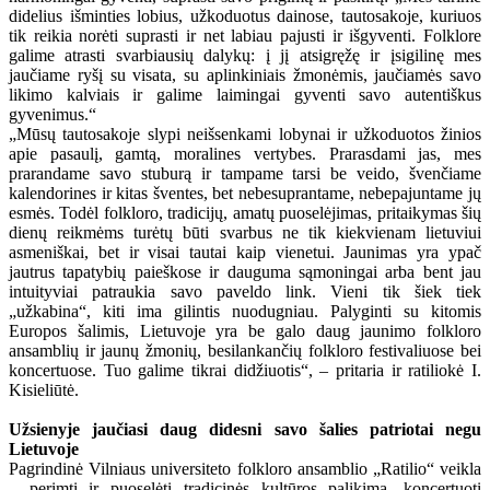
didelius išminties lobius, užkoduotus dainose, tautosakoje, kuriuos
tik reikia norėti suprasti ir net labiau pajusti ir išgyventi. Folklore
galime atrasti svarbiausių dalykų: į jį atsigręžę ir įsigilinę mes
jaučiame ryšį su visata, su aplinkiniais žmonėmis, jaučiamės savo
likimo kalviais ir galime laimingai gyventi savo autentiškus
gyvenimus.“
„Mūsų tautosakoje slypi neišsenkami lobynai ir užkoduotos žinios
apie pasaulį, gamtą, moralines vertybes. Prarasdami jas, mes
prarandame savo stuburą ir tampame tarsi be veido, švenčiame
kalendorines ir kitas šventes, bet nebesuprantame, nebepajuntame jų
esmės. Todėl folkloro, tradicijų, amatų puoselėjimas, pritaikymas šių
dienų reikmėms turėtų būti svarbus ne tik kiekvienam lietuviui
asmeniškai, bet ir visai tautai kaip vienetui. Jaunimas yra ypač
jautrus tapatybių paieškose ir dauguma sąmoningai arba bent jau
intuityviai patraukia savo paveldo link. Vieni tik šiek tiek
„užkabina“, kiti ima gilintis nuodugniau. Palyginti su kitomis
Europos šalimis, Lietuvoje yra be galo daug jaunimo folkloro
ansamblių ir jaunų žmonių, besilankančių folkloro festivaliuose bei
koncertuose. Tuo galime tikrai didžiuotis“, – pritaria ir ratiliokė I.
Kisieliūtė.
Užsienyje jaučiasi daug didesni savo šalies patriotai negu
Lietuvoje
Pagrindinė Vilniaus universiteto folkloro ansamblio „Ratilio“ veikla
– perimti ir puoselėti tradicinės kultūros palikimą, koncertuoti