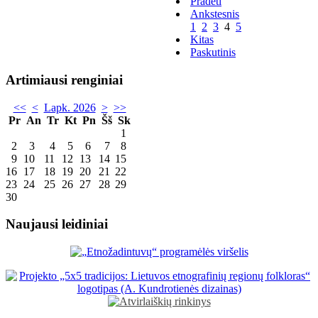
Pradėti
Ankstesnis
1
2
3
4
5
Kitas
Paskutinis
Artimiausi renginiai
<<
<
Lapk. 2026
>
>>
Pr
An
Tr
Kt
Pn
Šš
Sk
1
2
3
4
5
6
7
8
9
10
11
12
13
14
15
16
17
18
19
20
21
22
23
24
25
26
27
28
29
30
Naujausi leidiniai