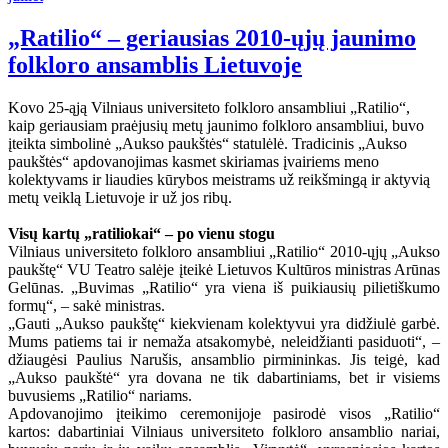
„Ratilio“ – geriausias 2010-ųjų jaunimo
folkloro ansamblis Lietuvoje
Kovo 25-ąją Vilniaus universiteto folkloro ansambliui „Ratilio“,
kaip geriausiam praėjusių metų jaunimo folkloro ansambliui, buvo
įteikta simbolinė „Aukso paukštės“ statulėlė. Tradicinis „Aukso
paukštės“ apdovanojimas kasmet skiriamas įvairiems meno
kolektyvams ir liaudies kūrybos meistrams už reikšmingą ir aktyvią
metų veiklą Lietuvoje ir už jos ribų.
Visų kartų „ratiliokai“ – po vienu stogu
Vilniaus universiteto folkloro ansambliui „Ratilio“ 2010-ųjų „Aukso
paukštę“ VU Teatro salėje įteikė Lietuvos Kultūros ministras Arūnas
Gelūnas. „Buvimas „Ratilio“ yra viena iš puikiausių pilietiškumo
formų“, – sakė ministras.
„Gauti „Aukso paukštę“ kiekvienam kolektyvui yra didžiulė garbė.
Mums patiems tai ir nemaža atsakomybė, neleidžianti pasiduoti“, –
džiaugėsi Paulius Narušis, ansamblio pirmininkas. Jis teigė, kad
„Aukso paukštė“ yra dovana ne tik dabartiniams, bet ir visiems
buvusiems „Ratilio“ nariams.
Apdovanojimo įteikimo ceremonijoje pasirodė visos „Ratilio“
kartos: dabartiniai Vilniaus universiteto folkloro ansamblio nariai,