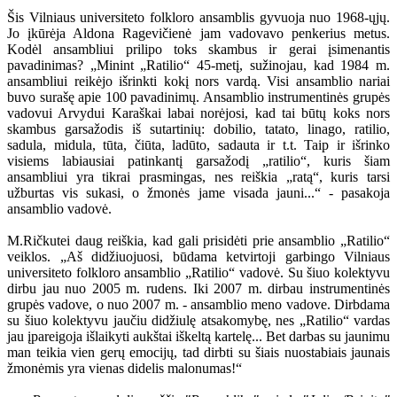
Šis Vilniaus universiteto folkloro ansamblis gyvuoja nuo 1968-ųjų.
Jo įkūrėja Aldona Ragevičienė jam vadovavo penkerius metus.
Kodėl ansambliui prilipo toks skambus ir gerai įsimenantis
pavadinimas? „Minint „Ratilio“ 45-metį, sužinojau, kad 1984 m.
ansambliui reikėjo išrinkti kokį nors vardą. Visi ansamblio nariai
buvo surašę apie 100 pavadinimų. Ansamblio instrumentinės grupės
vadovui Arvydui Karaškai labai norėjosi, kad tai būtų koks nors
skambus garsažodis iš sutartinių: dobilio, tatato, linago, ratilio,
sadula, midula, tūta, čiūta, ladūto, sadauta ir t.t. Taip ir išrinko
visiems labiausiai patinkantį garsažodį „ratilio“, kuris šiam
ansambliui yra tikrai prasmingas, nes reiškia „ratą“, kuris tarsi
užburtas vis sukasi, o žmonės jame visada jauni...“ - pasakoja
ansamblio vadovė.
M.Ričkutei daug reiškia, kad gali prisidėti prie ansamblio „Ratilio“
veiklos. „Aš didžiuojuosi, būdama ketvirtoji garbingo Vilniaus
universiteto folkloro ansamblio „Ratilio“ vadovė. Su šiuo kolektyvu
dirbu jau nuo 2005 m. rudens. Iki 2007 m. dirbau instrumentinės
grupės vadove, o nuo 2007 m. - ansamblio meno vadove. Dirbdama
su šiuo kolektyvu jaučiu didžiulę atsakomybę, nes „Ratilio“ vardas
jau įpareigoja išlaikyti aukštai iškeltą kartelę... Bet darbas su jaunimu
man teikia vien gerų emocijų, tad dirbti su šiais nuostabiais jaunais
žmonėmis yra vienas didelis malonumas!“