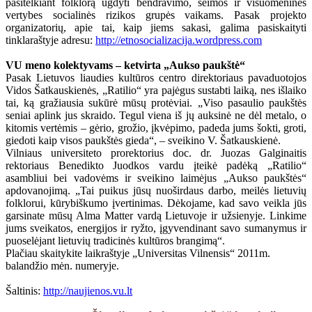
pasitelkiant folklorą ugdyti bendravimo, šeimos ir visuomenines
vertybes socialinės rizikos grupės vaikams. Pasak projekto
organizatorių, apie tai, kaip jiems sakasi, galima pasiskaityti
tinklaraštyje adresu:
http://etnosocializacija.wordpress.com
VU meno kolektyvams – ketvirta „Aukso paukštė“
Pasak Lietuvos liaudies kultūros centro direktoriaus pavaduotojos
Vidos Šatkauskienės, „Ratilio“ yra pajėgus sustabti laiką, nes išlaiko
tai, ką gražiausia sukūrė mūsų protėviai. „Viso pasaulio paukštės
seniai aplink jus skraido. Tegul viena iš jų auksinė ne dėl metalo, o
kitomis vertėmis – gėrio, grožio, įkvėpimo, padeda jums šokti, groti,
giedoti kaip visos paukštės gieda“, – sveikino V. Šatkauskienė.
Vilniaus universiteto prorektorius doc. dr. Juozas Galginaitis
rektoriaus Benedikto Juodkos vardu įteikė padėką „Ratilio“
asambliui bei vadovėms ir sveikino laimėjus „Aukso paukštės“
apdovanojimą. „Tai puikus jūsų nuoširdaus darbo, meilės lietuvių
folklorui, kūrybiškumo įvertinimas. Dėkojame, kad savo veikla jūs
garsinate mūsų Alma Matter vardą Lietuvoje ir užsienyje. Linkime
jums sveikatos, energijos ir ryžto, įgyvendinant savo sumanymus ir
puoselėjant lietuvių tradicinės kultūros brangimą“.
Plačiau skaitykite laikraštyje „Universitas Vilnensis“ 2011m.
balandžio mėn. numeryje.
Šaltinis:
http://naujienos.vu.lt