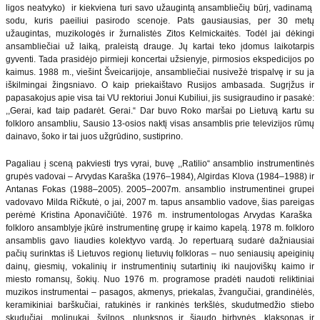
ligos neatvyko) ir kiekviena turi savo užaugintą ansambliečių būrį, vadinamą
sodu, kuris paeiliui pasirodo scenoje. Pats gausiausias, per 30 metų
užaugintas, muzikologės ir žurnalistės Zitos Kelmickaitės. Todėl jai dėkingi
ansambliečiai už laiką, praleistą drauge. Jų kartai teko įdomus laikotarpis
gyventi. Tada prasidėjo pirmieji koncertai užsienyje, pirmosios ekspedicijos po
kaimus. 1988 m., viešint Šveicarijoje, ansambliečiai nusivežė trispalvę ir su ja
iškilmingai žingsniavo. O kaip priekaištavo Rusijos ambasada. Sugrįžus ir
papasakojus apie visa tai VU rektoriui Jonui Kubiliui, jis susigraudino ir pasakė:
,,Gerai, kad taip padarėt. Gerai.“ Dar buvo Roko maršai po Lietuvą kartu su
folkloro ansambliu, Sausio 13-osios naktį visas ansamblis prie televizijos rūmų
dainavo, šoko ir tai juos užgrūdino, sustiprino.
Pagaliau į sceną pakviesti trys vyrai, buvę ,,Ratilio“ ansamblio instrumentinės
grupės vadovai – Arvydas Karaška (1976–1984), Algirdas Klova (1984–1988) ir
Antanas Fokas (1988–2005). 2005–2007m. ansamblio instrumentinei grupei
vadovavo Milda Ričkutė, o jai, 2007 m. tapus ansamblio vadove, šias pareigas
perėmė Kristina Aponavičiūtė. 1976 m. instrumentologas Arvydas Karaška
folkloro ansamblyje įkūrė instrumentinę grupę ir kaimo kapelą. 1978 m. folkloro
ansamblis gavo liaudies kolektyvo vardą. Jo repertuarą sudarė dažniausiai
pačių surinktas iš Lietuvos regionų lietuvių folkloras – nuo seniausių apeiginių
dainų, giesmių, vokalinių ir instrumentinių sutartinių iki naujoviškų kaimo ir
miesto romansų, šokių. Nuo 1976 m. programose pradėti naudoti reliktiniai
muzikos instrumentai – pasagos, akmenys, priekalas, žvangučiai, grandinėlės,
keramikiniai barškučiai, ratukinės ir rankinės terkšlės, skudutmedžio stiebo
skudučiai, molinukai, švilpos, plunksnos ir šiaudo birbynės, klaksonas ir