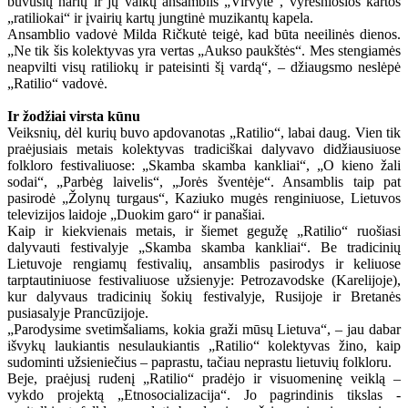
buvusių narių ir jų vaikų ansamblis „Virvytė“, vyresniosios kartos
„ratiliokai“ ir įvairių kartų jungtinė muzikantų kapela.
Ansamblio vadovė Milda Ričkutė teigė, kad būta neeilinės dienos.
„Ne tik šis kolektyvas yra vertas „Aukso paukštės“. Mes stengiamės
neapvilti visų ratiliokų ir pateisinti šį vardą“, – džiaugsmo neslėpė
„Ratilio“ vadovė.
Ir žodžiai virsta kūnu
Veiksnių, dėl kurių buvo apdovanotas „Ratilio“, labai daug. Vien tik
praėjusiais metais kolektyvas tradiciškai dalyvavo didžiausiuose
folkloro festivaliuose: „Skamba skamba kankliai“, „O kieno žali
sodai“, „Parbėg laivelis“, „Jorės šventėje“. Ansamblis taip pat
pasirodė „Žolynų turgaus“, Kaziuko mugės renginiuose, Lietuvos
televizijos laidoje „Duokim garo“ ir panašiai.
Kaip ir kiekvienais metais, ir šiemet gegužę „Ratilio“ ruošiasi
dalyvauti festivalyje „Skamba skamba kankliai“. Be tradicinių
Lietuvoje rengiamų festivalių, ansamblis pasirodys ir keliuose
tarptautiniuose festivaliuose užsienyje: Petrozavodske (Karelijoje),
kur dalyvaus tradicinių šokių festivalyje, Rusijoje ir Bretanės
pusiasalyje Prancūzijoje.
„Parodysime svetimšaliams, kokia graži mūsų Lietuva“, – jau dabar
išvykų laukiantis nesulaukiantis „Ratilio“ kolektyvas žino, kaip
sudominti užsieniečius – paprastu, tačiau neprastu lietuvių folkloru.
Beje, praėjusį rudenį „Ratilio“ pradėjo ir visuomeninę veiklą –
vykdo projektą „Etnosocializacija“. Jo pagrindinis tikslas -