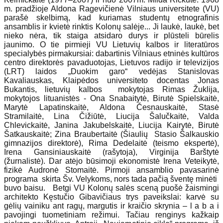
m. pradžioje Aldona Ragevičienė Vilniaus universitete (VU)
parašė skelbimą, kad kuriamas studentų etnografinis
ansamblis ir kvietė rinktis Kolonų salėje... Ji laukė, laukė, bet
nieko nėra, tik staiga atsidaro durys ir plūsteli būrelis
jaunimo. O tie pirmieji VU Lietuvių kalbos ir literatūros
specialybės pirmakursiai: dabartinis Vilniaus etninės kultūros
centro direktorės pavaduotojas, Lietuvos radijo ir televizijos
(LRT) laidos „Duokim garo“ vedėjas Stanislovas
Kavaliauskas, Klaipėdos universiteto docentas Jonas
Bukantis, lietuvių kalbos mokytojas Rimas Žuklija,
mokytojos lituanistės - Ona Snabaitytė, Birutė Spielskaitė,
Marytė Lapatinskaitė, Aldona Česnauskaitė, Stasė
Stramilaitė, Lina Čižiūtė, Liucija Šalučkaitė, Valda
Chlevickaitė, Janina Jakubelskaitė, Liucija Kairytė, Birutė
Šatkauskaitė; Zina Braubertaitė (Šiaulių Stasio Šalkauskio
gimnazijos direktorė), Rima Dedelaitė (teismo ekspertė),
Irena Gansiniauskaitė (rašytoja), Virginija Barštytė
(žurnalistė). Dar atėjo būsimoji ekonomistė Irena Veteikytė,
fizikė Audronė Stomaitė. Pirmoji ansamblio pavasarinė
programa skirta Šv. Velykoms, nors tada pačią šventę minėti
buvo baisu. Betgi VU Kolonų salės sceną puošė žaismingi
architekto Kęstučio Gibavičiaus trys paveikslai: karvė su
gėlių vainiku ant ragų, margutis ir kraičio skrynia – l a b a i
pavojingi tuometiniam režimui. Tačiau renginys kažkaip