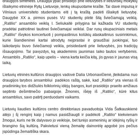
draugijos šimtmetis. Draugija ypač prisidėjo prie lietuvybės ir lietuviškų mokyklų
išlaikymo etninėje Rytų Lietuvoje, lenkų okupuotame krašte. Tai davė impulsą ir
Vilniaus universiteto studentams eiti į tą kraštą padėti išlaikyti lietuvybę.
Daugybė XX a. pirmos pusės VU studentų plėtė šitą šviečiamąją veiklą.
,,Ratilio“ ansamblio veiklą I. Seliukaitė prilygina tai kažkada VU studentų
pradėtai patriotinei tautinei šviečiamajai veiklai. Dar rusų okupaciniais metais
,,Ratilio“ išvykos koncertuoti į pompastinius kolūkių ataskaitinius susirinkimus,
kurie šiandieninei kartai atrodytų neįprastai ir graudžiai juokingai, tuo
laikotarpiu buvo šviečiamoji veikla, prisidedanti prie lietuvybės, jos tradicijų
išsaugojimo. Tai pavyzdys, ką akademinis jaunimas laiko tautos vertybėmis.
Ansamblis ,,Ratilio“, kaip upelis – viena karta keičia kitą, jis gyvas ir jaunas visą
laiką.
Lietuvių etninės kultūros draugijos vadovė Dalia Urbonavičienė, įteikdama nuo
draugijos tarybos ansambliui padėkos raštą, sakė, kad ,,Ratilio“ yra vienas iš
pradininkų tos didžiulės folklorinių idėjų bangos, kuri prasidėjo praeito amžiaus
septinto dešimtmečio pabaigoje. Žmonės, išėję iš ,,Ratilio“, kūrė kitus
ansamblius, savo patirtį perduodami vaikams.
Lietuvių liaudies kultūros centro direktoriaus pavaduotoja Vida Šatkauskienė
atėjo į šį renginį kaip į namus pasidžiaugti ir padėkoti ,,Ratilio“ kiekvienam
žmogui, kuris ne tik dalyvavo jo veikloje, bet turėjo asmeninių ar idėjinių ryšių ir
brangino šią kultūrą. Pakvietusi vieną žemaitę dainorėlę apgobė jos pečius
įspūdinga žemaitiška skara.