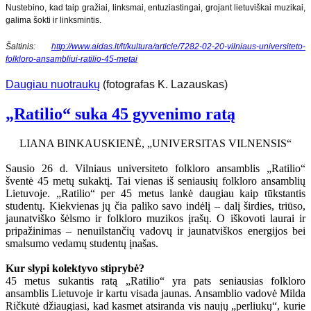
Nustebino, kad taip gražiai, linksmai, entuziastingai, grojant lietuviškai muzikai,
galima šokti ir linksmintis.
Šaltinis:
http://www.aidas.lt/lt/kultura/article/7282-02-20-vilniaus-universiteto-
folkloro-ansambliui-ratilio-45-metai
Daugiau nuotraukų
(fotografas K. Lazauskas)
„Ratilio“ suka 45 gyvenimo ratą
LIANA BINKAUSKIENĖ, „UNIVERSITAS VILNENSIS“
Sausio 26 d. Vilniaus universiteto folkloro ansamblis „Ratilio“
šventė 45 metų sukaktį. Tai vienas iš seniausių folkloro ansamblių
Lietuvoje. „Ratilio“ per 45 metus lankė daugiau kaip tūkstantis
studentų. Kiekvienas jų čia paliko savo indėlį – dalį širdies, triūso,
jaunatviško šėlsmo ir folkloro muzikos įrašų. O iškovoti laurai ir
pripažinimas – nenuilstančių vadovų ir jaunatviškos energijos bei
smalsumo vedamų studentų įnašas.
Kur slypi kolektyvo stiprybė?
45 metus sukantis ratą „Ratilio“ yra pats seniausias folkloro
ansamblis Lietuvoje ir kartu visada jaunas. Ansamblio vadovė Milda
Ričkutė džiaugiasi, kad kasmet atsiranda vis naujų „perliukų“, kurie