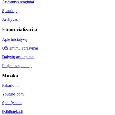
Artėjantys renginiai
Spaudoje
Archyvas
Etnosocializacija
Apie iniciatyvą
Užsiėmimų aprašymas
Dalyvių atsiliepimai
Projektas spaudoje
Muzika
Pakartot.lt
Youtube.com
Spotify.com
iBiblioteka.lt