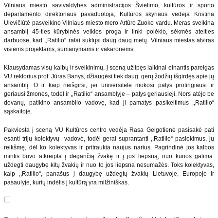
Vilniaus miesto savivaldybės administracijos Švietimo, kultūros ir sporto
departamento direktoriaus pavaduotoja, Kultūros skyriaus vedėja Kristina
Ulevičiūtė pasveikino Vilniaus miesto mero Artūro Zuoko vardu. Meras sveikina
ansamblį 45-ties kūrybinės veiklos proga ir linki polėkio, sėkmės ateities
darbuose, kad ,,Ratilio“ ratai suktųsi daug daug metų. Vilniaus miestas atviras
visiems projektams, sumanymams ir vakaronėms.
Klausydamas visų kalbų ir sveikinimų, į sceną užlipęs laikinai einantis pareigas
VU rektorius prof. Jūras Banys, džiaugėsi tiek daug gerų žodžių išgirdęs apie jų
ansamblį. O ir kaip neišgirsi, jei universitete mokosi patys protingiausi ir
geriausi žmonės, todėl ir ,,Ratilio“ ansamblyje – patys geriausieji. Nors atėjo be
dovanų, patikino ansamblio vadovę, kad ji pamatys pasikeitimus ,,Ratilio“
sąskaitoje.
Pakviesta į sceną VU Kultūros centro vedėja Rasa Gelgotienė pasisakė pati
esanti trijų kolektyvų vadovė, todėl gerai suprantanti ,,Ratilio“ pasiekimus, jų
reikšmę, dėl ko kolektyvas ir pritraukia naujus narius. Pagrindinė jos kalbos
mintis buvo atkreipta į degančią žvakę ir į jos liepsną, nuo kurios galima
uždegti daugybę kitų žvakių ir nuo to jos liepsna nesumažės. Toks kolektyvas,
kaip ,,Ratilio“, panašus į daugybę uždegtų žvakių Lietuvoje, Europoje ir
pasaulyje, kurių indėlis į kultūrą yra milžiniškas.