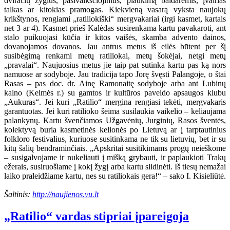
dviračių žygius, pasivaikščiojimus, plaukimą baidarėmis, įvairias
talkas ar kitokias pramogas. Kiekvieną vasarą vyksta naujokų
krikštynos, rengiami „ratiliokiški“ mergvakariai (irgi kasmet, kartais
net 3 ar 4). Kasmet prieš Kalėdas susirenkama kartu pavakaroti, ant
stalo puikuojasi kūčia ir kitos vaišės, skamba advento dainos,
dovanojamos dovanos. Jau antrus metus iš eilės būtent per šį
susibėgimą renkami metų ratiliokai, metų šokėjai, netgi metų
„pravalai“. Naujuosius metus jie taip pat sutinka kartu pas ką nors
namuose ar sodyboje. Jau tradicija tapo Jorę švęsti Palangoje, o štai
Rasas – pas doc. dr. Ainę Ramonaitę sodyboje arba ant Lubinų
kalno (Kelmės r.) su gamtos ir kultūros paveldo apsaugos klubu
„Aukuras“. Jei kuri „Ratilio“ mergina rengiasi tekėti, mergvakaris
garantuotas. Jei kuri ratilioko šeima susilaukia vaikelio – keliaujama
palankynų. Kartu švenčiamos Užgavėnių, Jurginių, Rasos šventės,
kolektyvą buria kasmetinės kelionės po Lietuvą ar į tarptautinius
folkloro festivalius, kuriuose susitinkama ne tik su lietuvių, bet ir su
kitų šalių bendraminčiais. „Apskritai susitikimams progų neieškome
– susigalvojame ir nukeliauti į mišką grybauti, ir paplaukioti Trakų
ežerais, susiruošiame į kokį žygį arba kartu slidinėti. Iš tiesų nemažai
laiko praleidžiame kartu, nes su ratiliokais gera!“ – sako I. Kisieliūtė.
Šaltinis:
http://naujienos.vu.lt
„Ratilio“ vardas stipriai įpareigoja