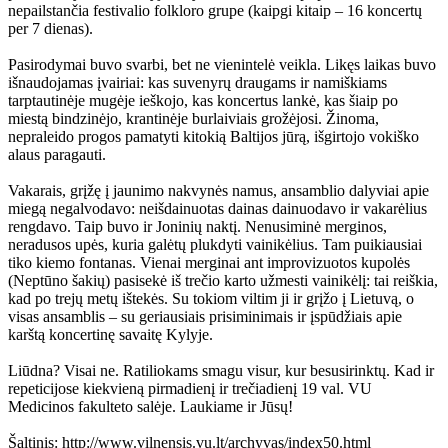
nepailstančia festivalio folkloro grupe (kaipgi kitaip – 16 koncertų
per 7 dienas).
Pasirodymai buvo svarbi, bet ne vienintelė veikla. Likęs laikas buvo
išnaudojamas įvairiai: kas suvenyrų draugams ir namiškiams
tarptautinėje mugėje ieškojo, kas koncertus lankė, kas šiaip po
miestą bindzinėjo, krantinėje burlaiviais grožėjosi. Žinoma,
nepraleido progos pamatyti kitokią Baltijos jūrą, išgirtojo vokiško
alaus paragauti.
Vakarais, grįžę į jaunimo nakvynės namus, ansamblio dalyviai apie
miegą negalvodavo: neišdainuotas dainas dainuodavo ir vakarėlius
rengdavo. Taip buvo ir Joninių naktį. Nenusiminė merginos,
neradusos upės, kuria galėtų plukdyti vainikėlius. Tam puikiausiai
tiko kiemo fontanas. Vienai merginai ant improvizuotos kupolės
(Neptūno šakių) pasisekė iš trečio karto užmesti vainikėlį: tai reiškia,
kad po trejų metų ištekės. Su tokiom viltim ji ir grįžo į Lietuvą, o
visas ansamblis – su geriausiais prisiminimais ir įspūdžiais apie
karštą koncertinę savaitę Kylyje.
Liūdna? Visai ne. Ratiliokams smagu visur, kur besusirinktų. Kad ir
repeticijose kiekvieną pirmadienį ir trečiadienį 19 val. VU
Medicinos fakulteto salėje. Laukiame ir Jūsų!
Šaltinis: http://www.vilnensis.vu.lt/archyvas/index50.html