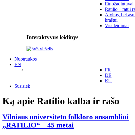
Etnožadintuvai
Ratilio – ratui r
Atviras, bet asm
kraštui
Visi leidiniai
Interaktyvus leidinys
Nuotraukos
EN
FR
DE
RU
Susisiek
Ką apie Ratilio kalba ir rašo
Vilniaus universiteto folkloro ansambliui
,,RATILIO“ – 45 metai