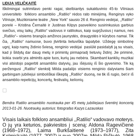
LIDIJA VELIČKAITĖ
Iškilmingai sutrimitavo penki ragai, skelbiantys sukaktuvinio 45-to Vilniaus
universiteto folkloro ansamblio ,,Ratilio“ rėdos rato minėjimą. Renginys vyko
Vilniuje, Muzikiniame teatre ,,New York“ sausio 26 d. Renginio vedėjai, ,,Ratilio“
porelė – Kristina Černaitė ir Justinas Kilpys pasveikino susirinkusius garbius
svečius, visų laikų ,,Ratilio“ vadovus ir ratiliokus, kaip sugrįžusius į namus, nes
,,Ratilio“– visiems brangūs amžinos jaunystės, draugystės ir kūrybos namai. Tik
čia, ,,Ratilio“ namuose, buvo įtvirtinta lietuviška tapatybė. Uždegę simbolinę
ugnį, kaip namų židinio šviesą, renginio vedėjai pasiūlė pasidalyti ją su visais,
kad ji šildytų dar daug metų ir primintų pirmapradį lietuvių židinį. Jie priminė,
kokia svarbi yra atmintis apie tuos, kurių jau nebėra. Skambant kanklių muzikai
visi atsistojo pagerbti ansamblio dalyvių, jau išėjusių iš šio gyvenimo. Tik ką
peržengusi ,,Ratilio“ slenkstį Milda padalijo visiems renginio dalyviams šiam
garbingam jubiliejui simboliškai iškeptą ,,Ratilio“ duoną, ne tik iš rugio, bet ir iš
ansamblio repeticijų, koncertų, festivalių, kelionių.
Bendra Ratilio ansamblio nuotrauka per 45 metų jubiliejaus šventinį koncertą
2013-01-26. Nuotraukų autorius: fotografas Kazys Lazauskas
Visais laikais folkloro ansambliui ,,Ratilio“ vadovavo moterys.
O jų yra keturios, pakviestos į sceną: Aldona Ragevičienė
(1968–1972), Laima Burkšaitienė (1973–1977), Zita
Kelmickaitė (1977–2007) ir nuo 2007m. Milda Ričkutė. 1968