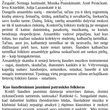
Žiogaitė, Neringa Jasiūnaitė, Monika Pranskūnaitė, Aistė Pronckutė,
Ieva Kisieliūtė, Julija Lazauskaitė ir kt.
Daugelis ansamblio narių – miestiečiai, tačiau yra ir tikrų regioninių
kraštų atstovų: žemaičių, dzūkų, aukštaičių ir suvalkiečių, šnekančių
savo krašto tarme. Dainų, šokių, ratelių ansamblio dalyviai mokosi
ne tik iš tautosakos rinkinių. Konkrečią folkloro tradiciją jie stengiasi
perimti iš kaimo dainininkų, pasakorių, muzikantų, su kuriais
bendrauja ekspedicijose. Ansamblio vadovė pripažįsta, kad kuo
toliau, tuo mažiau sulaukia kolektyve studentų, kalbančių tarmiškai.
Tačiau, anot jos, kalbantieji tarmiškai ne tik nesivaržo, bet netgi
didžiuojasi prieš tuos, kurie neturi tarmės. Šiandien kalbančius
tarmiškai folkloro ansamblyje galima suskaičiuoti ant rankos pirštų,
jie – kaip brangakmeniai.
Ansamblyje skamba ir senieji lietuvių liaudies muzikos instrumentai
– ragai, daudytės, skudučiai, diatoninės kanklės ir kt. Vėlyvesniąją
kapeliją sudaro: bandonijos, armonikos, smuikai, basedlė ir kiti
smagūs instrumentai. Ypatingą vietą programose užima archajiškasis
lietuvių folkloro žanras – sutartinės.
Kuo šiandieniniam jaunimui patrauklus folkloras
Kodėl šiandien jaunimas dainuoja senovines dainas, domisi
nykstančiomis tarmėmis, tautosaka? Ratiliokė G. Sungailaitė mano,
kad dabartinė kultūra (bendravimo būdas, šiuolaikinė muzika ir
klubiniai šokiai) nepajėgi atsakyti į rūpimus klausimus ir mokyti
harmoningai gyventi, suprasti savo prigimtį ir paskirtį: „Mes turime