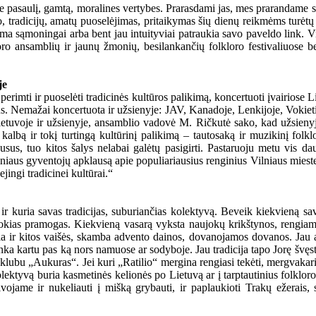
e pasaulį, gamtą, moralines vertybes. Prarasdami jas, mes prarandame sa
tradicijų, amatų puoselėjimas, pritaikymas šių dienų reikmėms turėtų bū
a sąmoningai arba bent jau intuityviai patraukia savo paveldo link. Vie
 ansamblių ir jaunų žmonių, besilankančių folkloro festivaliuose bei k
je
perimti ir puoselėti tradicinės kultūros palikimą, koncertuoti įvairiose L
vus. Nemažai koncertuota ir užsienyje: JAV, Kanadoje, Lenkijoje, Vokietij
 Lietuvoje ir užsienyje, ansamblio vadovė M. Ričkutė sako, kad užsienyj
 kalbą ir tokį turtingą kultūrinį palikimą – tautosaką ir muzikinį folk
usus, tuo kitos šalys nelabai galėtų pasigirti. Pastaruoju metu vis d
s Vilniaus gyventojų apklausą apie populiariausius renginius Vilniaus mies
jingi tradicinei kultūrai.“
t ir kuria savas tradicijas, suburiančias kolektyvą. Beveik kiekvieną s
itokias pramogas. Kiekvieną vasarą vyksta naujokų krikštynos, rengiami 
ia ir kitos vaišės, skamba advento dainos, dovanojamos dovanos. Jau an
inka kartu pas ką nors namuose ar sodyboje. Jau tradicija tapo Jorę švę
lubu „Aukuras“. Jei kuri „Ratilio“ mergina rengiasi tekėti, mergvakaris 
yvą buria kasmetinės kelionės po Lietuvą ar į tarptautinius folkloro fes
jame ir nukeliauti į mišką grybauti, ir paplaukioti Trakų ežerais, s