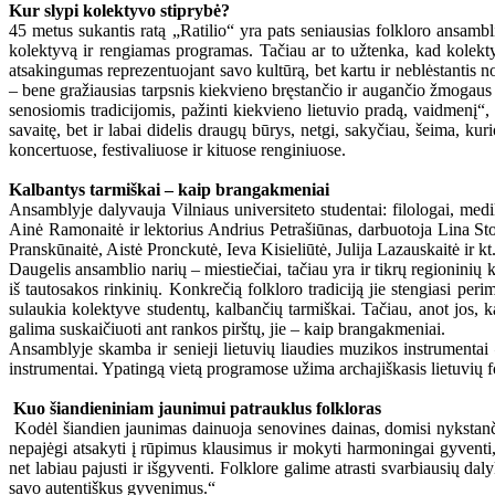
Kur slypi kolektyvo stiprybė?
45 metus sukantis ratą „Ratilio“ yra pats seniausias folkloro ansamb
kolektyvą ir rengiamas programas. Tačiau ar to užtenka, kad kolektyv
atsakingumas reprezentuojant savo kultūrą, bet kartu ir neblėstantis no
– bene gražiausias tarpsnis kiekvieno bręstančio ir augančio žmogaus gy
senosiomis tradicijomis, pažinti kiekvieno lietuvio pradą, vaidmenį“
savaitę, bet ir labai didelis draugų būrys, netgi, sakyčiau, šeima, ku
koncertuose, festivaliuose ir kituose renginiuose.
Kalbantys tarmiškai – kaip brangakmeniai
Ansamblyje dalyvauja Vilniaus universiteto studentai: filologai, medika
Ainė Ramonaitė ir lektorius Andrius Petrašiūnas, darbuotoja Lina St
Pranskūnaitė, Aistė Pronckutė, Ieva Kisieliūtė, Julija Lazauskaitė ir kt
Daugelis ansamblio narių – miestiečiai, tačiau yra ir tikrų regioninių
iš tautosakos rinkinių. Konkrečią folkloro tradiciją jie stengiasi pe
sulaukia kolektyve studentų, kalbančių tarmiškai. Tačiau, anot jos, ka
galima suskaičiuoti ant rankos pirštų, jie – kaip brangakmeniai.
Ansamblyje skamba ir senieji lietuvių liaudies muzikos instrumentai 
instrumentai. Ypatingą vietą programose užima archajiškasis lietuvių fo
Kuo šiandieniniam jaunimui patrauklus folkloras
Kodėl šiandien jaunimas dainuoja senovines dainas, domisi nykstanči
nepajėgi atsakyti į rūpimus klausimus ir mokyti harmoningai gyventi, s
net labiau pajusti ir išgyventi. Folklore galime atrasti svarbiausių dal
savo autentiškus gyvenimus.“