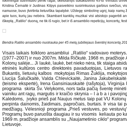
Iškilmingai sutrimitavo penki ragai, skelbiantys sukaktuvinio 45-to Vilniaus univ
Kristina Černaitė ir Justinas Kilpys pasveikino susirinkusius garbius svečius, vis
namuose, buvo įtvirtinta lietuviška tapatybė. Uždegę simbolinę ugnį, kaip namų židi
apie tuos, kurių jau nebėra. Skambant kanklių muzikai visi atsistojo pagerbti an
iškeptą ,,Ratilio“ duoną, ne tik iš rugio, bet ir iš ansamblio repeticijų, koncertų, fest
Bendra Ratilio ansamblio nuotrauka per 45 metų jubiliejaus šventinį koncertą 2
Visais laikais folkloro ansambliui ,,Ratilio“ vadovavo moter
(1977–2007) ir nuo 2007m. Milda Ričkutė. 1968 m. pradžioje A
Kolonų salėje... Ji laukė, laukė, bet nieko nėra, tik staiga atsi
etninės kultūros centro direktorės pavaduotojas, Lietuvos 
Bukantis, lietuvių kalbos mokytojas Rimas Žuklija, mokytojos 
Liucija Šalučkaitė, Valda Chlevickaitė, Janina Jakubelskaitė
(teismo ekspertė), Irena Gansiniauskaitė (rašytoja), Virginij
programa skirta Šv. Velykoms, nors tada pačią šventę minėti
vainiku ant ragų, margutis ir kraičio skrynia – l a b a i pavoj
Kalėdoms, įvyko prieš pat Naujus metus taip pat VU Kolonų s
perpinta dainomis, žaidimais, papročiais, burtais. Ir visa tai
medžiagų. Vėlesnioji programa „Prieš vestuves, po vestuvių“ 
Programų buvo paruošta daugiau ir su visomis keliauta po kaim
1969 m. pradžioje ansamblis su ,,Naujametinio ciklo“ programa b
Lietuvoje.