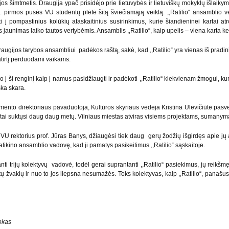
os šimtmetis. Draugija ypač prisidėjo prie lietuvybės ir lietuviškų mokyklų išlaiky
a. pirmos pusės VU studentų plėtė šitą šviečiamąją veiklą. ,,Ratilio“ ansamblio vei
i į pompastinius kolūkių ataskaitinius susirinkimus, kurie šiandieninei kartai atr
jaunimas laiko tautos vertybėmis. Ansamblis ,,Ratilio“, kaip upelis – viena karta keiči
ugijos tarybos ansambliui padėkos raštą, sakė, kad ,,Ratilio“ yra vienas iš pradinin
atirtį perduodami vaikams.
į šį renginį kaip į namus pasidžiaugti ir padėkoti ,,Ratilio“ kiekvienam žmogui, kuris
ška skara.
tamento direktoriaus pavaduotoja, Kultūros skyriaus vedėja Kristina Ulevičiūtė pas
“ ratai suktųsi daug daug metų. Vilniaus miestas atviras visiems projektams, suman
VU rektorius prof. Jūras Banys, džiaugėsi tiek daug gerų žodžių išgirdęs apie jų ans
ų, patikino ansamblio vadovę, kad ji pamatys pasikeitimus ,,Ratilio“ sąskaitoje.
 trijų kolektyvų vadovė, todėl gerai suprantanti ,,Ratilio“ pasiekimus, jų reikšmę,
ų žvakių ir nuo to jos liepsna nesumažės. Toks kolektyvas, kaip ,,Ratilio“, panašus
okas