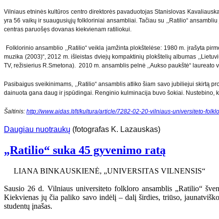
Vilniaus etninės kultūros centro direktorės pavaduotojas Stanislovas Kavaliauskas
yra 56 vaikų ir suaugusiųjų folkloriniai ansambliai. Tačiau su ,,Ratilio“ ansambli
centras paruošęs dovanas kiekvienam ratiliokui.
Folklorinio ansamblio ,,Ratilio“ veikla įamžinta plokštelėse: 1980 m. įrašyta pirmo
muzika (2003)“, 2012 m. išleistas dviejų kompaktinių plokštelių albumas ,,Lietuvi
TV, režisierius R.Smetona). 2010 m. ansamblis pelnė ,,Aukso paukštė“ laureato 
Pasibaigus sveikinimams, ,,Ratilio“ ansamblis atliko šiam savo jubiliejui skirtą p
dainuota gana daug ir įspūdingai. Renginio kulminacija buvo šokiai. Nustebino, kad t
Šaltinis:
http://www.aidas.lt/lt/kultura/article/7282-02-20-vilniaus-universiteto-folk
Daugiau nuotraukų
(fotografas K. Lazauskas)
„Ratilio“ suka 45 gyvenimo ratą
LIANA BINKAUSKIENĖ, „UNIVERSITAS VILNENSIS“
Sausio 26 d. Vilniaus universiteto folkloro ansamblis „Ratilio“ šve
Kiekvienas jų čia paliko savo indėlį – dalį širdies, triūso, jaunatvi
studentų įnašas.