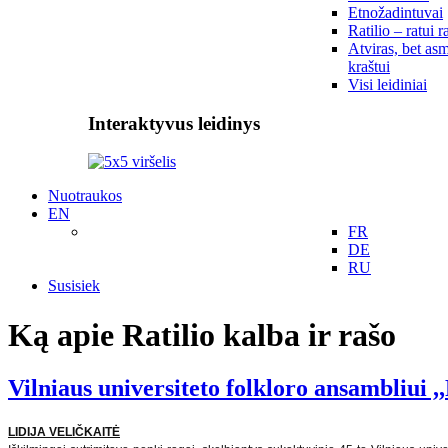
Etnožadintuvai
Ratilio – ratui r
Atviras, bet asm
kraštui
Visi leidiniai
Interaktyvus leidinys
Nuotraukos
EN
FR
DE
RU
Susisiek
Ką apie Ratilio kalba ir rašo
Vilniaus universiteto folkloro ansambliui
LIDIJA VELIČKAITĖ