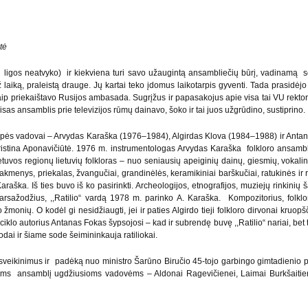
tė
 ligos neatvyko) ir kiekviena turi savo užaugintą ansambliečių būrį, vadinamą s
 laiką, praleistą drauge. Jų kartai teko įdomus laikotarpis gyventi. Tada prasidėj
aip priekaištavo Rusijos ambasada. Sugrįžus ir papasakojus apie visa tai VU rektoriu
as ansamblis prie televizijos rūmų dainavo, šoko ir tai juos užgrūdino, sustiprino.
ės grupės vadovai – Arvydas Karaška (1976–1984), Algirdas Klova (1984–1988) ir A
istina Aponavičiūtė. 1976 m. instrumentologas Arvydas Karaška folkloro ansambl
tuvos regionų lietuvių folkloras – nuo seniausių apeiginių dainų, giesmių, vokalin
kmenys, priekalas, žvangučiai, grandinėlės, keramikiniai barškučiai, ratukinės ir r
araška. Iš ties buvo iš ko pasirinkti. Archeologijos, etnografijos, muziejų rinkinių 
garsažodžius, ,,Ratilio“ vardą 1978 m. parinko A. Karaška. Kompozitorius, folk
monių. O kodėl gi nesidžiaugti, jei ir paties Algirdo tieji folkloro dirvonai kruopšč
iklo autorius Antanas Fokas šypsojosi – kad ir subrendę buvę ,,Ratilio“ nariai, bet 
sodai ir šiame sode šeimininkauja ratiliokai.
sveikinimus ir padėką nuo ministro Šarūno Biručio 45-tojo garbingo gimtadienio pro
visoms ansamblį ugdžiusioms vadovėms – Aldonai Ragevičienei, Laimai Burkšaitiene