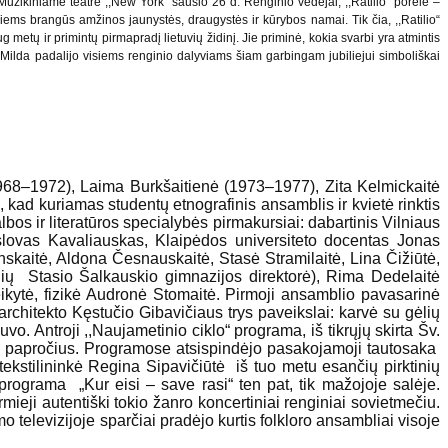
 Muzikiniame teatre ,,New York“ sausio 26 d. Renginio vedėjai, ,,Ratilio“ porelė –
visiems brangūs amžinos jaunystės, draugystės ir kūrybos namai. Tik čia, ,,Ratilio“
 metų ir primintų pirmapradį lietuvių židinį. Jie priminė, kokia svarbi yra atmintis
į Milda padalijo visiems renginio dalyviams šiam garbingam jubiliejui simboliškai
(1968–1972), Laima Burkšaitienė (1973–1977), Zita Kelmickaitė
ad kuriamas studentų etnografinis ansamblis ir kvietė rinktis
albos ir literatūros specialybės pirmakursiai: dabartinis Vilniaus
islovas Kavaliauskas, Klaipėdos universiteto docentas Jonas
nskaitė, Aldona Česnauskaitė, Stasė Stramilaitė, Lina Čižiūtė,
aulių Stasio Šalkauskio gimnazijos direktorė), Rima Dedelaitė
teikytė, fizikė Audronė Stomaitė. Pirmoji ansamblio pavasarinė
hitekto Kęstučio Gibavičiaus trys paveikslai: karvė su gėlių
o. Antroji ,,Naujametinio ciklo“ programa, iš tikrųjų skirta Šv.
jų papročius. Programose atsispindėjo pasakojamoji tautosaka
-tekstilininkė Regina Sipavičiūtė iš tuo metu esančių pirktinių
programa „Kur eisi – save rasi“ ten pat, tik mažojoje salėje.
eji autentiški tokio žanro koncertiniai renginiai sovietmečiu.
 televizijoje sparčiai pradėjo kurtis folkloro ansambliai visoje