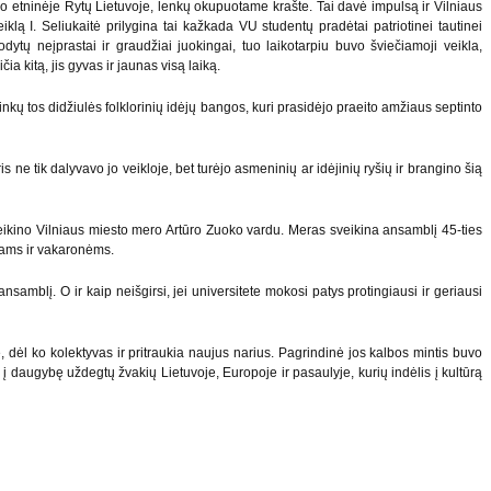
mo etninėje Rytų Lietuvoje, lenkų okupuotame krašte. Tai davė impulsą ir Vilniaus
klą I. Seliukaitė prilygina tai kažkada VU studentų pradėtai patriotinei tautinei
odytų neįprastai ir graudžiai juokingai, tuo laikotarpiu buvo šviečiamoji veikla,
a kitą, jis gyvas ir jaunas visą laiką.
kų tos didžiulės folklorinių idėjų bangos, kuri prasidėjo praeito amžiaus septinto
 ne tik dalyvavo jo veikloje, bet turėjo asmeninių ar idėjinių ryšių ir brangino šią
veikino Vilniaus miesto mero Artūro Zuoko vardu. Meras sveikina ansamblį 45-ties
ymams ir vakaronėms.
amblį. O ir kaip neišgirsi, jei universitete mokosi patys protingiausi ir geriausi
 dėl ko kolektyvas ir pritraukia naujus narius. Pagrindinė jos kalbos mintis buvo
 į daugybę uždegtų žvakių Lietuvoje, Europoje ir pasaulyje, kurių indėlis į kultūrą