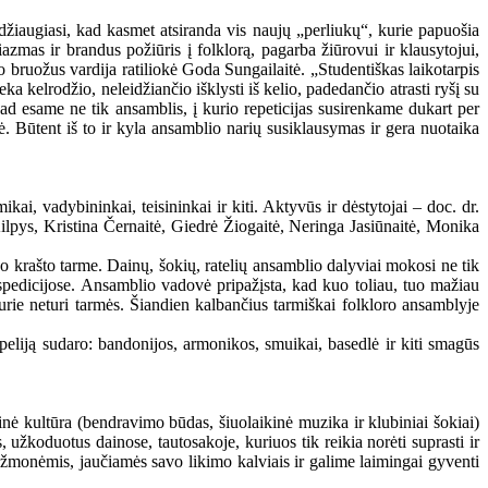
džiaugiasi, kad kasmet atsiranda vis naujų „perliukų“, kurie papuošia
zmas ir brandus požiūris į folklorą, pagarba žiūrovui ir klausytojui,
vo bruožus vardija ratiliokė Goda Sungailaitė. „Studentiškas laikotarpis
a kelrodžio, neleidžiančio išklysti iš kelio, padedančio atrasti ryšį su
ad esame ne tik ansamblis, į kurio repeticijas susirenkame dukart per
tė. Būtent iš to ir kyla ansamblio narių susiklausymas ir gera nuotaika
kai, vadybininkai, teisininkai ir kiti. Aktyvūs ir dėstytojai – doc. dr.
lpys, Kristina Černaitė, Giedrė Žiogaitė, Neringa Jasiūnaitė, Monika
vo krašto tarme. Dainų, šokių, ratelių ansamblio dalyviai mokosi ne tik
ekspedicijose. Ansamblio vadovė pripažįsta, kad kuo toliau, tuo mažiau
 kurie neturi tarmės. Šiandien kalbančius tarmiškai folkloro ansamblyje
peliją sudaro: bandonijos, armonikos, smuikai, basedlė ir kiti smagūs
ė kultūra (bendravimo būdas, šiuolaikinė muzika ir klubiniai šokiai)
 užkoduotus dainose, tautosakoje, kuriuos tik reikia norėti suprasti ir
iais žmonėmis, jaučiamės savo likimo kalviais ir galime laimingai gyventi