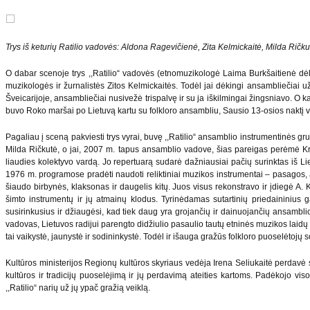
Trys iš keturių Ratilio vadovės: Aldona Ragevičienė, Zita Kelmickaitė, Milda Ričku
O dabar scenoje trys ,,Ratilio“ vadovės (etnomuzikologė Laima Burkšaitienė dėl
muzikologės ir žurnalistės Zitos Kelmickaitės. Todėl jai dėkingi ansambliečiai už
Šveicarijoje, ansambliečiai nusivežė trispalvę ir su ja iškilmingai žingsniavo. O k
buvo Roko maršai po Lietuvą kartu su folkloro ansambliu, Sausio 13-osios naktį vis
Pagaliau į sceną pakviesti trys vyrai, buvę ,,Ratilio“ ansamblio instrumentin
Milda Ričkutė, o jai, 2007 m. tapus ansamblio vadove, šias pareigas perėmė Kr
liaudies kolektyvo vardą. Jo repertuarą sudarė dažniausiai pačių surinktas iš Lie
1976 m. programose pradėti naudoti reliktiniai muzikos instrumentai – pasagos, a
šiaudo birbynės, klaksonas ir daugelis kitų. Juos visus rekonstravo ir įdiegė A. K
šimto instrumentų ir jų atmainų klodus. Tyrinėdamas sutartinių priedaininius 
susirinkusius ir džiaugėsi, kad tiek daug yra grojančių ir dainuojančių ansamblio ž
vadovas, Lietuvos radijui parengto didžiulio pasaulio tautų etninės muzikos laidų c
tai vaikystė, jaunystė ir sodininkystė. Todėl ir išauga gražūs folkloro puoselėtojų 
Kultūros ministerijos Regionų kultūros skyriaus vedėja Irena Seliukaitė perdavė 
kultūros ir tradicijų puoselėjimą ir jų perdavimą ateities kartoms. Padėkojo 
,,Ratilio“ narių už jų ypač gražią veiklą.