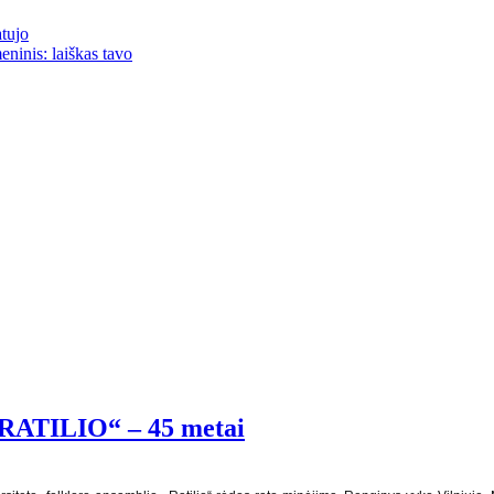
atujo
eninis: laiškas tavo
 ,,RATILIO“ – 45 metai