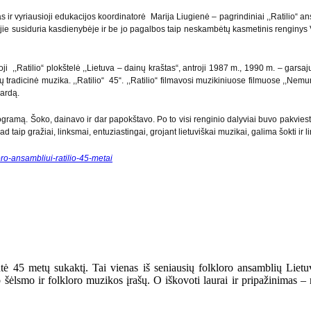
 ir vyriausioji edukacijos koordinatorė Marija Liugienė – pagrindiniai ,,Ratilio“ a
u jie susiduria kasdienybėje ir be jo pagalbos taip neskambėtų kasmetinis renginys V
ji ,,Ratilio“ plokštelė ,,Lietuva – dainų kraštas“, antroji 1987 m., 1990 m. – garsa
ų tradicinė muzika. ,,Ratilio“ 45“. ,,Ratilio“ filmavosi muzikiniuose filmuose ,,Ne
vardą.
rogramą. Šoko, dainavo ir dar papokštavo. Po to visi renginio dalyviai buvo pakviesti
aip gražiai, linksmai, entuziastingai, grojant lietuviškai muzikai, galima šokti ir li
loro-ansambliui-ratilio-45-metai
ntė 45 metų sukaktį. Tai vienas iš seniausių folkloro ansamblių Lietu
ško šėlsmo ir folkloro muzikos įrašų. O iškovoti laurai ir pripažinima