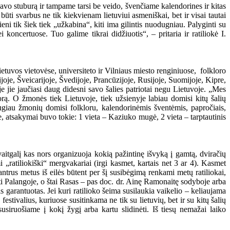
vo stuburą ir tampame tarsi be veido, švenčiame kalendorines ir kitas
ti svarbus ne tik kiekvienam lietuviui asmeniškai, bet ir visai tautai
ni tik šiek tiek „užkabina“, kiti ima gilintis nuodugniau. Palyginti su
oncertuose. Tuo galime tikrai didžiuotis“, – pritaria ir ratiliokė I.
ietuvos vietovėse, universiteto ir Vilniaus miesto renginiuose, folkloro
oje, Šveicarijoje, Švedijoje, Prancūzijoje, Rusijoje, Suomijoje, Kipre,
e jie jaučiasi daug didesni savo šalies patriotai negu Lietuvoje. „Mes
lorą. O žmonės tiek Lietuvoje, tiek užsienyje labiau domisi kitų šalių
augiau žmonių domisi folkloru, kalendorinėmis šventėmis, papročiais,
te, atsakymai buvo tokie: 1 vieta – Kaziuko mugė, 2 vieta – tarptautinis
avaitgalį kas nors organizuoja kokią pažintinę išvyką į gamtą, dviračių
„ratiliokiški“ mergvakariai (irgi kasmet, kartais net 3 ar 4). Kasmet
trus metus iš eilės būtent per šį susibėgimą renkami metų ratiliokai,
sti Palangoje, o štai Rasas – pas doc. dr. Ainę Ramonaitę sodyboje arba
garantuotas. Jei kuri ratilioko šeima susilaukia vaikelio – keliaujama
tivalius, kuriuose susitinkama ne tik su lietuvių, bet ir su kitų šalių
usiruošiame į kokį žygį arba kartu slidinėti. Iš tiesų nemažai laiko