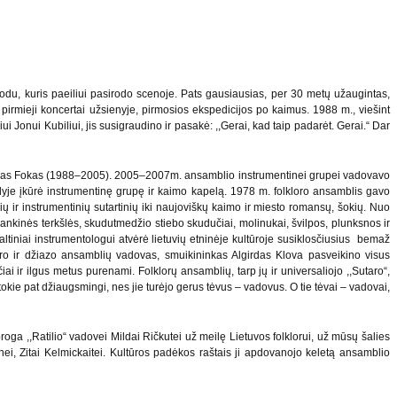
odu, kuris paeiliui pasirodo scenoje. Pats gausiausias, per 30 metų užaugintas,
o pirmieji koncertai užsienyje, pirmosios ekspedicijos po kaimus. 1988 m., viešint
i Jonui Kubiliui, jis susigraudino ir pasakė: ,,Gerai, kad taip padarėt. Gerai.“ Dar
ntanas Fokas (1988–2005). 2005–2007m. ansamblio instrumentinei grupei vadovavo
yje įkūrė instrumentinę grupę ir kaimo kapelą. 1978 m. folkloro ansamblis gavo
ių ir instrumentinių sutartinių iki naujoviškų kaimo ir miesto romansų, šokių. Nuo
ankinės terkšlės, skudutmedžio stiebo skudučiai, molinukai, švilpos, plunksnos ir
šaltiniai instrumentologui atvėrė lietuvių etninėje kultūroje susiklosčiusius bemaž
loro ir džiazo ansamblių vadovas, smuikininkas Algirdas Klova pasveikino visus
iai ir ilgus metus purenami. Folklorų ansamblių, tarp jų ir universaliojo ,,Sutaro“,
tokie pat džiaugsmingi, nes jie turėjo gerus tėvus – vadovus. O tie tėvai – vadovai,
ga ,,Ratilio“ vadovei Mildai Ričkutei už meilę Lietuvos folklorui, už mūsų šalies
i, Zitai Kelmickaitei. Kultūros padėkos raštais ji apdovanojo keletą ansamblio