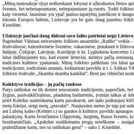
„Mūsų tautosakoje slypi neišsenkami lobynai ir užkoduotos žinios api
šventes, bet nebesuprantame, nebepajuntame jų esmės. Todėl folkloro, 
kaip vienetui. Jaunimas yra ypač jautrus tapatybių paieškose ir daugum
kitomis Europos šalimis, Lietuvoje yra be galo daug jaunimo folkloro
Kisieliūtė.
Užsienyje jaučiasi daug didesni savo šalies patriotai negu Lietuvo
Pagrindinė Vilniaus universiteto folkloro ansamblio „Ratilio“ veikla – 
festivaliuose, kalendorinėse šventėse, vakaronėse, įtraukiant ir žiūro
Italijoje, Čekijoje, Latvijoje, Karelijoje ir kt. Lygindama koncertus
labai didžiuojamės tuo, kad esame lietuviai, turintys pačią seniausią
tradicinės kultūros ypatumais. Mūsų folkloro palikimas yra labai ga
tradicijomis, tradiciniais amatais, kulinariniu paveldu ir t. t. Atliku
folkloro festivalis „Skamba skamba kankliai“. Bent jau vilniečiai neabe
Kolektyvo tradicijos – jų pačių rankose
Patys ratiliokai ne tik domisi senosiomis tradicijomis, papročiais, be
žygius, pasivaikščiojimus, plaukimą baidarėmis, įvairias talkas ar k
prieš Kalėdas susirenkama kartu pavakaroti, ant stalo puikuojasi kūč
metų šokėjai, netgi metų „pravalai“. Naujuosius metus jie taip pat sut
ant Lubinų kalno (Kelmės r.) su gamtos ir kultūros paveldo apsaugos k
palankynų. Kartu švenčiamos Užgavėnių, Jurginių, Rasos šventės, kolekt
bendraminčiais. „Apskritai susitikimams progų neieškome – susigalvo
praleidžiame kartu, nes su ratiliokais gera!“ – sako I. Kisieliūtė.