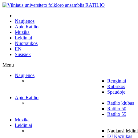
Naujienos
Apie Ratilio
Muzika
Leidiniai
Nuotraukos
EN
Susisiek
Menu
Naujienos
Renginiai
Rubrikos
Spaudoje
Apie Ratilio
Ratilio klubas
Ratilio 50
Ratilio 55
Muzika
Leidiniai
Naujausi leidini
DJ Kaziukas