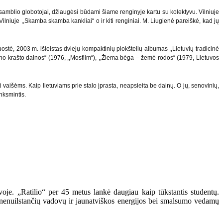
nsamblio globotojai, džiaugėsi būdami šiame renginyje kartu su kolektyvu. Vilniuje
ilniuje ,,Skamba skamba kankliai“ o ir kiti renginiai. M. Liugienė pareiškė, kad jų
juostė, 2003 m. išleistas dviejų kompaktinių plokštelių albumas ,,Lietuvių tradicinė
muno krašto dainos“ (1976, ,,Mosfilm“), ,,Žiema bėga – žemė rodos“ (1979, Lietuvos
 vaišėms. Kaip lietuviams prie stalo įprasta, neapsieita be dainų. O jų, senovinių,
nksmintis.
voje. „Ratilio“ per 45 metus lankė daugiau kaip tūkstantis studentų.
s – nenuilstančių vadovų ir jaunatviškos energijos bei smalsumo vedamų