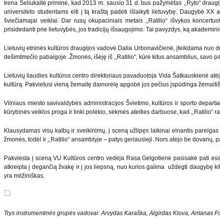
Irena Seliukaitė priminė, kad 2013 m. sausio 31 d. bus pažymėtas ,,Ryto“ draugij
universiteto studentams eiti į tą kraštą padėti išlaikyti lietuvybę. Daugybė XX 
šviečiamajai veiklai. Dar rusų okupaciniais metais ,,Ratilio“ išvykos koncertuot
prisidedanti prie lietuvybės, jos tradicijų išsaugojimo. Tai pavyzdys, ką akademinis 
Lietuvių etninės kultūros draugijos vadovė Dalia Urbonavičienė, įteikdama nuo dra
dešimtmečio pabaigoje. Žmonės, išėję iš ,,Ratilio“, kūrė kitus ansamblius, savo p
Lietuvių liaudies kultūros centro direktoriaus pavaduotoja Vida Šatkauskienė atėjo 
kultūrą. Pakvietusi vieną žemaitę dainorėlę apgobė jos pečius įspūdinga žemaiti
Vilniaus miesto savivaldybės administracijos Švietimo, kultūros ir sporto depar
kūrybinės veiklos proga ir linki polėkio, sėkmės ateities darbuose, kad ,,Ratilio
Klausydamas visų kalbų ir sveikinimų, į sceną užlipęs laikinai einantis pareigas 
žmonės, todėl ir ,,Ratilio“ ansamblyje – patys geriausieji. Nors atėjo be dovan
Pakviesta į sceną VU Kultūros centro vedėja Rasa Gelgotienė pasisakė pati esanti
atkreipta į degančią žvakę ir į jos liepsną, nuo kurios galima uždegti daugybę kit
yra milžiniškas.
Trys instrumentinės grupės vadovai: Arvydas Karaška, Algirdas Klova, Antanas F