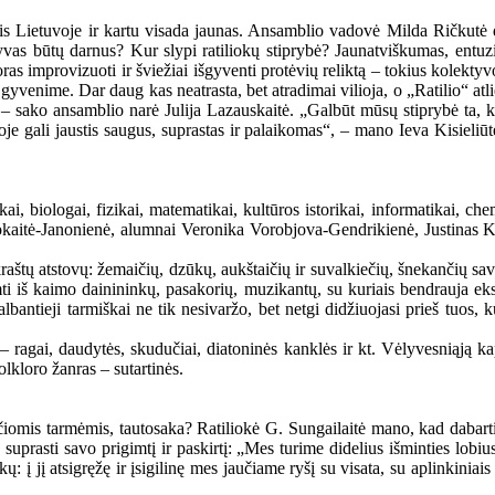
lis Lietuvoje ir kartu visada jaunas. Ansamblio vadovė Milda Ričkutė 
as būtų darnus? Kur slypi ratiliokų stiprybė? Jaunatviškumas, entuzia
ras improvizuoti ir šviežiai išgyventi protėvių reliktą – tokius kolekty
venime. Dar daug kas neatrasta, bet atradimai vilioja, o „Ratilio“ atliek
, – sako ansamblio narė Julija Lazauskaitė. „Galbūt mūsų stiprybė ta, k
rioje gali jaustis saugus, suprastas ir palaikomas“, – mano Ieva Kisieliū
i, biologai, fizikai, matematikai, kultūros istorikai, informatikai, chemi
okaitė-Janonienė, alumnai Veronika Vorobjova-Gendrikienė, Justinas Ki
.
 kraštų atstovų: žemaičių, dzūkų, aukštaičių ir suvalkiečių, šnekančių sa
rimti iš kaimo dainininkų, pasakorių, muzikantų, su kuriais bendrauja 
lbantieji tarmiškai ne tik nesivaržo, bet netgi didžiuojasi prieš tuos,
– ragai, daudytės, skudučiai, diatoninės kanklės ir kt. Vėlyvesniąją ka
lkloro žanras – sutartinės.
omis tarmėmis, tautosaka? Ratiliokė G. Sungailaitė mano, kad dabartin
uprasti savo prigimtį ir paskirtį: „Mes turime didelius išminties lobius,
ykų: į jį atsigręžę ir įsigilinę mes jaučiame ryšį su visata, su aplinkin