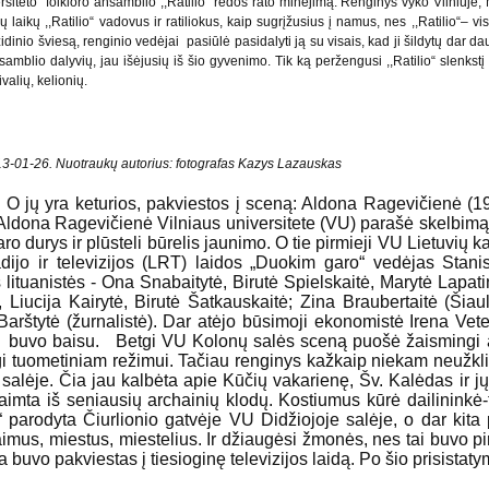
ersiteto folkloro ansamblio ,,Ratilio“ rėdos rato minėjimą. Renginys vyko Vilniuje,
ų laikų ,,Ratilio“ vadovus ir ratiliokus, kaip sugrįžusius į namus, nes ,,Ratilio“– 
nio šviesą, renginio vedėjai pasiūlė pasidalyti ją su visais, kad ji šildytų dar daug
samblio dalyvių, jau išėjusių iš šio gyvenimo. Tik ką peržengusi ,,Ratilio“ slenkst
ivalių, kelionių.
013-01-26. Nuotraukų autorius: fotografas Kazys Lazauskas
ys. O jų yra keturios, pakviestos į sceną: Aldona Ragevičienė 
ldona Ragevičienė Vilniaus universitete (VU) parašė skelbimą, k
daro durys ir plūsteli būrelis jaunimo. O tie pirmieji VU Lietuvių k
radijo ir televizijos (LRT) laidos „Duokim garo“ vedėjas Stan
lituanistės - Ona Snabaitytė, Birutė Spielskaitė, Marytė Lapati
, Liucija Kairytė, Birutė Šatkauskaitė; Zina Braubertaitė (Ši
a Barštytė (žurnalistė). Dar atėjo būsimoji ekonomistė Irena Ve
 buvo baisu. Betgi VU Kolonų salės sceną puošė žaismingi arc
ingi tuometiniam režimui. Tačiau renginys kažkaip niekam neužkliuv
alėje. Čia jau kalbėta apie Kūčių vakarienę, Šv. Kalėdas ir 
 paimta iš seniausių archainių klodų. Kostiumus kūrė dailininkė­
parodyta Čiurlionio gatvėje VU Didžiojoje salėje, o dar kita 
us, miestus, miestelius. Ir džiaugėsi žmonės, nes tai buvo pirmi
uvo pakviestas į tiesioginę televizijos laidą. Po šio prisistatymo