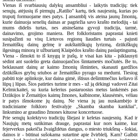
Vienas iš svarbiausių dalykų ansambliui - laikytis tradicijų: tiek
senųjų, atėjusių iš pirmųjų „Ratilio" kartų, tiek naujesnių, kurias po
truputį formuojame mes patys. Į ansamblį vis ateina jaunų žmonių,
kurie dainuoja senelių dainas ar pagriežia savo krašto melodijų - tai
mums didelis turtas, nes atsinešama gyvoji tradicija, tarmė,
dainavimo, grojimo maniera. Bet folkloristams paprastai knieti
susipažinti su visų Lietuvos regionų liaudies turtais - pajusti
žemaitiškų dainų gelmę ir aukštaitiškųjų lyrizmą, dzūkiškųjų
ilgesingą minorą ir užburiantį Klaipėdos krašto dainų paslaptingumą.
Viena - išmokti to iš knygų ir įrašų, ir visai kas kita - įsiklausyti
sėdint ant suolelio greta dainuojančios šimtametės močiutės. Be to,
beklausant dainų ar kaimo žmonių išminties, skanauti gardžios
dzūkiškos grybų sriubos ar žemaitiško pyrago su medumi. Tiesiog
pabūti toje aplinkoje, kur daina gimė, ištisus dešimtmečius keliavo iš
lūpų į lūpas. Šios patirties turime ir mes - už ją dėkingi vadovei Zitai
Kelmickaitei, su kuria kelerius pastaruosius metus lankėmės pas
Dzūkijos ir Žemaitijos kaimų žmones, kalbinome, klausėmės, vėliau
ir patys išmokome jų dainų. Ne viena jų jau nuskambėjo ir
tradiciniame folkloro festivalyje „Skamba skamba kankliai",
linksmino ar graudino žmones kituose koncertuose.
Prie senųjų kolektyvo tradicijų šliejasi ir keletas naujesnių. Kad ir
Naujųjų metų sutikimas drauge, paprastai kur nors kaime, kur
fejerverkus pakeičia žvaigždėtas dangus, o miesto triukšmą - šokiai,
dainos ir - būtinai sušokama sutartinė apie žvirblelį. Kam? Galbūt