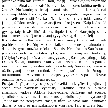
prisirinko pilna salė žiūrovų. Dauguma jų − buvę aktyvūs ansamblio
nariai ir amžinai „ratiliokais“ išlikę, linksmi ir savo kultūrą mylintys
žmonės. Nuskambėjus pirmajai jauniausios „Ratilio“ kartos, kuriai
vadovauja Milda Ričkutė, dainai, salėje pasigirdo džiugios ovacijos
– daugelis nė nesitikėjo, kad šiais laikais dar yra tokia gausybė
jaunųjų folkloro mylėtojų: pastarieji vos tilpo į sceną. Kaip kad saulė
pamažėle įšildo ir išbudina per žiemą apsnūdusią žemelę ir visą jos
gyvatą, taip ir „Ratilio“ dainos tirpdė ir šildė klausytojų širdis,
įtraukdamos juos į šį nesustojantį gyvybės ratą, dainų ratilėlį.
Koncertas ne veltui pavadintas „Eisim“: mūsų kelionė šaknų link
prasidėjo nuo Kalėdų − šiuo laikotarpiu senelių dainuotomis
dainomis, grota muzika ir šoktais šokiais. Nenuilstantis Saulės ratas
įsisuko keliaudamas vis tolyn – į Užgavėnių linksmybes ir triukšmą,
į Velykų šviesą, į Jorės atrakinamą gyvastį, į Rasų paslaptingą naktį.
Dainos, šokiai, sutartinės ir raliavimai įprasmino natūralius gamtos
virsmus, amžinąjį gyvybės ratą, prasidedantį Saulės užgimimu ir
užsibaigiantį rudens rimtimi, Žemės apsnūdimu ir žmogaus
nusiraminimu – Adventu. Jam praėjus gyvybės ratas pajuda iš savo
pradinio taško ir visa vėl užverda...
Po „jaunėlių“ pasirodymo pasipylė sveikinimai, gėlės ir plojimai, į
sceną buvo pakviesta vyriausioji „Ratilio“ karta su pirmąja
ansamblio vadove Aldona Ragevičiene. Sugužėję ant scenos,
spindinčiomis akimis ir malonaus jaudulio apimti, vyriausieji
„ratiliokai“ nė nerepetavę smagiai užtraukė savo laiku dainuotas
dainas, o kartu su jais suskambo ir visa salė. Taip ir turėtų būti –