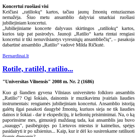
Koncertui ruošiasi visi
Keičiasi „ratiliokų“ kartos, tačiau jaunų žmonių entuziazmas
nemažėja. Šiuo metu ansamblio dalyviai smarkiai ruošiasi
jubiliejiniam koncertui.
„Jubiliejiniame koncerte dalyvaus skirtingos „ratiliokų“ kartos,
kurios taip pat pasirodys. Jaunoji „Ratilio“ karta rimtai rengiasi
koncertui ir tiki nenuvilsiantys vyresniųjų ansambliečių“, – pasakoja
dabartinė ansamblio „Ratilio“ vadovė Milda Ričkutė.
Bernardinai.lt
Rotile, ratilėl, ratilio...
"Universitas Vilnensis" 2008 m. Nr. 2 (1686)
Kuo gi šiandien gyvena Vilniaus universiteto folkloro ansamblis
„Ratilio"? Ogi šokiais, dainomis ir muzikavimu įvairiais liaudies
instrumentais: rengiamės jubiliejiniam koncertui. Ansamblio istoriją
galėtų ilgai pasakoti daugybė žmonių, kuriuos sieja ne tik liaudies
dainos ir šokiai - dar ir ekspedicijų, ir kelionių prisiminimai. Na, o ką
paporinsime mes, gimusieji maždaug tada, kai ansamblis jau buvo
„suaugęs", pasibėgiojęs po Lietuvos miestus ir kaimelius, spėjęs
pasidairyti ir po užsienius... Kaip, kur ir dėl ko susirenkame ratiliuoti
šiomis dienomis?