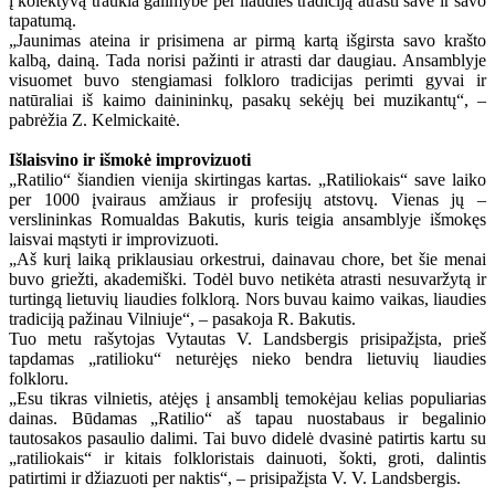
į kolektyvą traukia galimybė per liaudies tradiciją atrasti save ir savo
tapatumą.
„Jaunimas ateina ir prisimena ar pirmą kartą išgirsta savo krašto
kalbą, dainą. Tada norisi pažinti ir atrasti dar daugiau. Ansamblyje
visuomet buvo stengiamasi folkloro tradicijas perimti gyvai ir
natūraliai iš kaimo dainininkų, pasakų sekėjų bei muzikantų“, –
pabrėžia Z. Kelmickaitė.
Išlaisvino ir išmokė improvizuoti
„Ratilio“ šiandien vienija skirtingas kartas. „Ratiliokais“ save laiko
per 1000 įvairaus amžiaus ir profesijų atstovų. Vienas jų –
verslininkas Romualdas Bakutis, kuris teigia ansamblyje išmokęs
laisvai mąstyti ir improvizuoti.
„Aš kurį laiką priklausiau orkestrui, dainavau chore, bet šie menai
buvo griežti, akademiški. Todėl buvo netikėta atrasti nesuvaržytą ir
turtingą lietuvių liaudies folklorą. Nors buvau kaimo vaikas, liaudies
tradiciją pažinau Vilniuje“, – pasakoja R. Bakutis.
Tuo metu rašytojas Vytautas V. Landsbergis prisipažįsta, prieš
tapdamas „ratilioku“ neturėjęs nieko bendra lietuvių liaudies
folkloru.
„Esu tikras vilnietis, atėjęs į ansamblį temokėjau kelias populiarias
dainas. Būdamas „Ratilio“ aš tapau nuostabaus ir begalinio
tautosakos pasaulio dalimi. Tai buvo didelė dvasinė patirtis kartu su
„ratiliokais“ ir kitais folkloristais dainuoti, šokti, groti, dalintis
patirtimi ir džiazuoti per naktis“, – prisipažįsta V. V. Landsbergis.