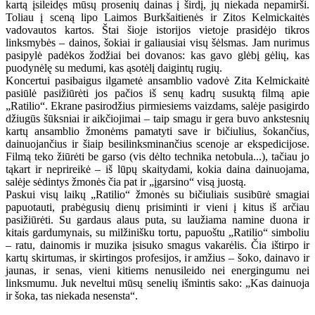
kartą įsileidęs mūsų prosenių dainas į širdį, jų niekada nepamirši.
Toliau į sceną lipo Laimos Burkšaitienės ir Zitos Kelmickaitės
vadovautos kartos. Štai šioje istorijos vietoje prasidėjo tikros
linksmybės – dainos, šokiai ir galiausiai visų šėlsmas. Jam nurimus
pasipylė padėkos žodžiai bei dovanos: kas gavo glėbį gėlių, kas
puodynėlę su medumi, kas ąsotėlį daigintų rugių.
Koncertui pasibaigus ilgametė ansamblio vadovė Zita Kelmickaitė
pasiūlė pasižiūrėti jos pačios iš senų kadrų susuktą filmą apie
„Ratilio“. Ekrane pasirodžius pirmiesiems vaizdams, salėje pasigirdo
džiugūs šūksniai ir aikčiojimai – taip smagu ir gera buvo ankstesnių
kartų ansamblio žmonėms pamatyti save ir bičiulius, šokančius,
dainuojančius ir šiaip besilinksminančius scenoje ar ekspedicijose.
Filmą teko žiūrėti be garso (vis dėlto technika netobula...), tačiau jo
tąkart ir neprireikė – iš lūpų skaitydami, kokia daina dainuojama,
salėje sėdintys žmonės čia pat ir „įgarsino“ visą juostą.
Paskui visų laikų „Ratilio“ žmonės su bičiuliais susibūrė smagiai
papuotauti, prabėgusių dienų prisiminti ir vieni į kitus iš arčiau
pasižiūrėti. Su gardaus alaus puta, su laužiama namine duona ir
kitais gardumynais, su milžinišku tortu, papuoštu „Ratilio“ simboliu
– ratu, dainomis ir muzika įsisuko smagus vakarėlis. Čia ištirpo ir
kartų skirtumas, ir skirtingos profesijos, ir amžius – šoko, dainavo ir
jaunas, ir senas, vieni kitiems nenusileido nei energingumu nei
linksmumu. Juk neveltui mūsų senelių išmintis sako: „Kas dainuoja
ir šoka, tas niekada nesensta“.