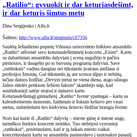
„Ratilio“: gyvuokit ir dar keturiasdešimt,
ir dar keturis šimtus metų
Dina Sergijenko | Alfa.lt
Šaltinis:
http://www.alfa.lt/straipsnis/c67356
Saulėtą šeštadienio popietę Vilniaus universiteto folkloro ansamblis
„Ratilio“ atšventė savo keturiasdešimtmetį koncertu „Eisim“. Kartu
su dabartiniais ansamblio dalyviais į sceną sugužėjo ir pačios
pirmosios, ir daugelio po to buvusių programų dalyviai. Save
„ratiliokais“ vadina daugiau nei tūkstantis įvairaus amžiaus ir
profesijos žmonių. Gal tūkstantis jų ant scenos tilpęs ir nebūtų,
tačiau dainos žodžiai „Devyni metai ne viena diena, augo užaugo
žalios rūtelės penkiom šešiom šakom“ skambėjo taip, kad
susirinkusieji salėje stojosi ir dainavo kartu.
Keturiasdešimtąjį gimtadienį „Ratilio“ šventė ypatingai – kartu su
kalendorinėmis dainomis, žaidimais ir šokiais keliavo per visus
metus, stabtelėdami ties kiekviena lietuvio širdžiai brangia švente.
Nors kai kurie iš „Ratilio“ dalyvių – mieste gimę ir mieste augę,
tarmiškos šnektos koncerte netrūko. Tuo stebėjosi vyresnieji
„ratiliokai“, prisimindami, kad ir jų laikais miesto vaikai
koncertuodami kartu su ansambliu pasinerdavo į tautosakos pasaulį