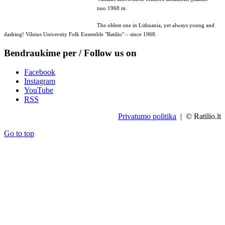
nuo 1968 m.
The oldest one in Lithuania, yet always young and
dashing! Vilnius University Folk Ensemble "Ratilio" – since 1968.
Bendraukime per / Follow us on
Facebook
Instagram
YouTube
RSS
Privatumo politika
| © Ratilio.lt
Go to top