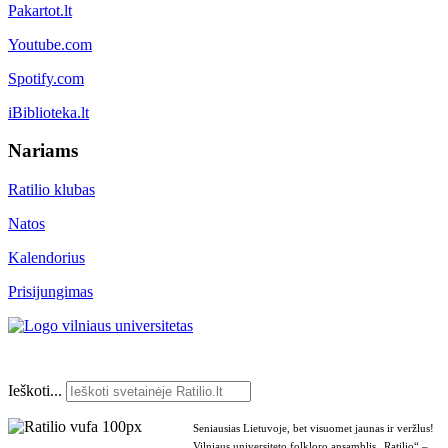
Pakartot.lt
Youtube.com
Spotify.com
iBiblioteka.lt
Nariams
Ratilio klubas
Natos
Kalendorius
Prisijungimas
Ieškoti...
Seniausias Lietuvoje, bet visuomet jaunas ir veržlus!
Vilniaus universiteto folkloro ansamblis „Ratilio“ –