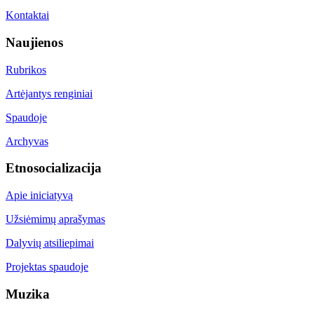
Kontaktai
Naujienos
Rubrikos
Artėjantys renginiai
Spaudoje
Archyvas
Etnosocializacija
Apie iniciatyvą
Užsiėmimų aprašymas
Dalyvių atsiliepimai
Projektas spaudoje
Muzika