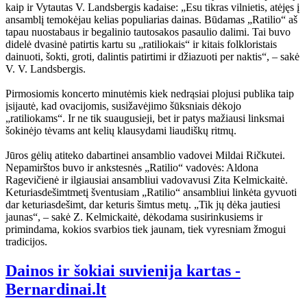
kaip ir Vytautas V. Landsbergis kadaise: „Esu tikras vilnietis, atėjęs į
ansamblį temokėjau kelias populiarias dainas. Būdamas „Ratilio“ aš
tapau nuostabaus ir begalinio tautosakos pasaulio dalimi. Tai buvo
didelė dvasinė patirtis kartu su „ratiliokais“ ir kitais folkloristais
dainuoti, šokti, groti, dalintis patirtimi ir džiazuoti per naktis“, – sakė
V. V. Landsbergis.
Pirmosiomis koncerto minutėmis kiek nedrąsiai plojusi publika taip
įsijautė, kad ovacijomis, susižavėjimo šūksniais dėkojo
„ratiliokams“. Ir ne tik suaugusieji, bet ir patys mažiausi linksmai
šokinėjo tėvams ant kelių klausydami liaudiškų ritmų.
Jūros gėlių atiteko dabartinei ansamblio vadovei Mildai Ričkutei.
Nepamirštos buvo ir ankstesnės „Ratilio“ vadovės: Aldona
Ragevičienė ir ilgiausiai ansambliui vadovavusi Zita Kelmickaitė.
Keturiasdešimtmetį šventusiam „Ratilio“ ansambliui linkėta gyvuoti
dar keturiasdešimt, dar keturis šimtus metų. „Tik jų dėka jautiesi
jaunas“, – sakė Z. Kelmickaitė, dėkodama susirinkusiems ir
primindama, kokios svarbios tiek jaunam, tiek vyresniam žmogui
tradicijos.
Dainos ir šokiai suvienija kartas -
Bernardinai.lt