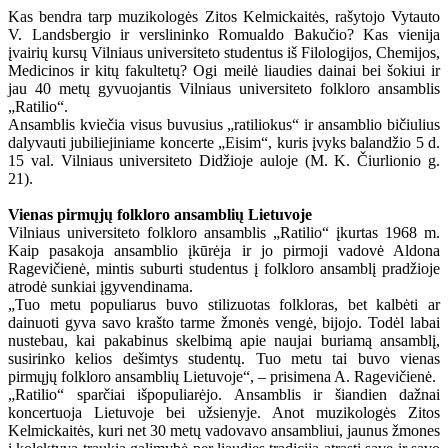
Kas bendra tarp muzikologės Zitos Kelmickaitės, rašytojo Vytauto
V. Landsbergio ir verslininko Romualdo Bakučio? Kas vienija
įvairių kursų Vilniaus universiteto studentus iš Filologijos, Chemijos,
Medicinos ir kitų fakultetų? Ogi meilė liaudies dainai bei šokiui ir
jau 40 metų gyvuojantis Vilniaus universiteto folkloro ansamblis
„Ratilio“.
Ansamblis kviečia visus buvusius „ratiliokus“ ir ansamblio bičiulius
dalyvauti jubiliejiniame koncerte „Eisim“, kuris įvyks balandžio 5 d.
15 val. Vilniaus universiteto Didžioje auloje (M. K. Čiurlionio g.
21).
Vienas pirmųjų folkloro ansamblių Lietuvoje
Vilniaus universiteto folkloro ansamblis „Ratilio“ įkurtas 1968 m.
Kaip pasakoja ansamblio įkūrėja ir jo pirmoji vadovė Aldona
Ragevičienė, mintis suburti studentus į folkloro ansamblį pradžioje
atrodė sunkiai įgyvendinama.
„Tuo metu populiarus buvo stilizuotas folkloras, bet kalbėti ar
dainuoti gyva savo krašto tarme žmonės vengė, bijojo. Todėl labai
nustebau, kai pakabinus skelbimą apie naujai buriamą ansamblį,
susirinko kelios dešimtys studentų. Tuo metu tai buvo vienas
pirmųjų folkloro ansamblių Lietuvoje“, – prisimena A. Ragevičienė.
„Ratilio“ sparčiai išpopuliarėjo. Ansamblis ir šiandien dažnai
koncertuoja Lietuvoje bei užsienyje. Anot muzikologės Zitos
Kelmickaitės, kuri net 30 metų vadovavo ansambliui, jaunus žmones