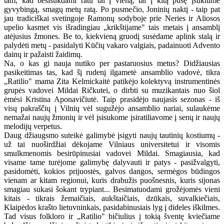
tam, kad besisukdami ratu tai į vieną, tai į kitą pusę įsuktume
gyvybingą, smagų metų ratą. Po pusmečio, Joninių naktį - taip pat
jau tradiciškai svetingoje Ramonų sodyboje prie Neries ir Aliosos
upelio kasmet vis išradingiau „krikštijame" tais metais į ansamblį
atėjusius žmones. Be to, kiekvieną gruodį susėdame aplink stalą ir
palydėti metų - pasidalyti Kūčių vakaro valgiais, padainuoti Advento
dainų ir pažaisti žaidimų.
Na, o kas gi nauja nutiko per pastaruosius metus? Didžiausias
pasikeitimas tas, kad šį rudenį ilgametė ansamblio vadovė, tikra
„Ratilio" mama Zita Kelmickaitė patikėjo kolektyvą instrumentinės
grupės vadovei Mildai Ričkutei, o dirbti su muzikantais nuo šiol
ėmėsi Kristina Aponavičiutė. Taip prasidėjo naujasis sezonas - iš
visų pakraščių į Vilnių vėl sugužėjo ansamblio nariai, sulaukėme
nemažai naujų žmonių ir vėl įsisukome įsiratiliavome į senų ir naujų
melodijų verpetus.
Daug džiaugsmo suteikė galimybė įsigyti naujų tautinių kostiumų -
už tai nuoširdžiai dėkojame Vilniaus universitetui ir visomis
smulkmenomis besirūpinusiai vadovei Mildai. Smagiausia, kad
visame tame turėjome galimybę dalyvauti ir patys - pasižvalgyti,
pasidomėti, kokios prijuostės, galvos dangos, sermėgos būdingos
vienam ar kitam regionui, kuris drabužis puošnesnis, kuris sijonas
smagiau sukasi šokant trypiant... Besimatuodami grožėjomės vieni
kitais - tikrais žemaičiais, aukštaičiais, dzūkais, suvalkiečiais,
Klaipėdos krašto lietuvninkais, pasidabinusiais lyg į dideles iškilmes.
Tad visus folkloro ir „Ratilio" bičiulius į tokią šventę kviečiame