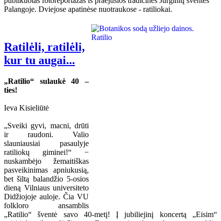
publikuotas fotoreportažas iš praėjusios tradicinės Jurginių šventės
Palangoje. Dviejose apatinėse nuotraukose - ratiliokai.
Ratilėli, ratilėli,
kur tu augai...
„Ratilio“ sulaukė 40 –
ties!
Ieva Kisieliūtė
„Sveiki gyvi, macni, drūti
ir raudoni. Valio
slauniausiai pasaulyje
ratiliokų giminei!“ −
nuskambėjo žemaitiškas
pasveikinimas apniukusią,
bet šiltą balandžio 5-osios
dieną Vilniaus universiteto
Didžiojoje auloje. Čia VU
folkloro ansamblis
„Ratilio“ šventė savo 40-metį! Į jubiliejinį koncertą „Eisim“