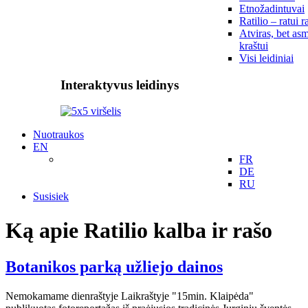
Etnožadintuvai
Ratilio – ratui r
Atviras, bet asm
kraštui
Visi leidiniai
Interaktyvus leidinys
Nuotraukos
EN
FR
DE
RU
Susisiek
Ką apie Ratilio kalba ir rašo
Botanikos parką užliejo dainos
Nemokamame dienraštyje Laikraštyje "15min. Klaipėda"