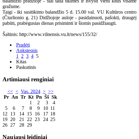
balandžio pradžioje - štai tada tikimės ir išvysti vieni kitus visame
gražume.
Taigi - iki susitikimo balandžio 5 d. 15.00 val. VU Kultūros centro
(Čiurlionio g. 21) Didžiojoje auloje - pasidainuoti, pašokti, draugėj
pabūti, prabėgusias dienas prisiminti ir šiomis pasidžiaugti.
Šaltinis: http://www.vilnensis.vu.lt/news/155/32/
Pradėti
Ankstesnis
1
2
3
4
5
Kitas
Paskutinis
Artimiausi renginiai
<<
<
Vas. 2024
>
>>
Pr
An
Tr
Kt
Pn
Šš
Sk
1
2
3
4
5
6
7
8
9
10
11
12
13
14
15
16
17
18
19
20
21
22
23
24
25
26
27
28
29
Naujausi leidiniai